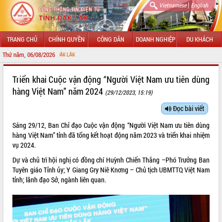
|
Vietnamese
English
TRANG CHỦ
CHÍNH QUYỀN
CÔNG DÂN
DOANH NGHIỆP
DU KHÁCH
Thứ năm, 06/08/2026
CHÀO MỪNG ĐẾ
GIỚI THIỆU
Triển khai Cuộc vận động “Người Việt Nam ưu tiên dùng
hàng Việt Nam” năm 2024
(29/12/2023, 15:19)
LÃNH ĐẠO UBND TỈNH
Đọc bài viết
TIN TỨC SỰ KIỆN
Sáng 29/12, Ban Chỉ đạo Cuộc vận động “Người Việt Nam ưu tiên dùng
SỞ, BAN, NGÀNH
hàng Việt Nam” tỉnh đã tổng kết hoạt động năm 2023 và triển khai nhiệm
vụ 2024.
UBND CÁC XÃ, PHƯỜNG
Dự và chủ trì hội nghị có đồng chí Huỳnh Chiến Thắng –Phó Trưởng Ban
Tuyên giáo Tỉnh ủy; Y Giang Gry Niê Knơng – Chủ tịch UBMTTQ Việt Nam
THÔNG TIN CHỈ ĐẠO ĐIỀU HÀNH
tỉnh; lãnh đạo Sở, ngành liên quan.
HỆ THỐNG VĂN BẢN
VĂN BẢN HĐND TỈNH