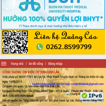
Toggle
Trang chủ
Sơ đồ cổng
Đăng nhập
navigation
CỔNG THÔNG TIN ĐIỆN TỬ TỈNH ĐẮK LẮK
Giấy phép số 99/GP-TTĐT do Cục QL Phát thanh Truyền hình và Thông tin Điện tử cấp
ngày 14/05/2010
banbientap@daklak.gov.vn hoặc congttdtdaklak@gmail.com
Cơ quan chủ quản: Ủy ban nhân dân tỉnh Đắk Lắk
Cơ quan thường trực: Văn phòng UBND tỉnh - 09 Lê Duẩn - P.Buôn Ma Thuột - Đắk Lắk.
SĐT:
0262.859.9699
Email:
Ghi rõ nguồn tin "http://daklak.gov.vn" khi phát hành lại các thông tin từ Cổng TTĐT
này