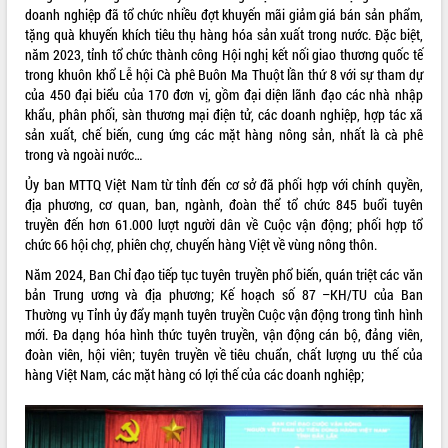
doanh nghiệp đã tổ chức nhiều đợt khuyến mãi giảm giá bán sản phẩm,
Tất cả:
66017687
tặng quà khuyến khích tiêu thụ hàng hóa sản xuất trong nước. Đặc biệt,
năm 2023, tỉnh tổ chức thành công Hội nghị kết nối giao thương quốc tế
trong khuôn khổ Lễ hội Cà phê Buôn Ma Thuột lần thứ 8 với sự tham dự
của 450 đại biểu của 170 đơn vị, gồm đại diện lãnh đạo các nhà nhập
khẩu, phân phối, sàn thương mại điện tử, các doanh nghiệp, hợp tác xã
sản xuất, chế biến, cung ứng các mặt hàng nông sản, nhất là cà phê
trong và ngoài nước…
Ủy ban MTTQ Việt Nam từ tỉnh đến cơ sở đã phối hợp với chính quyền,
địa phương, cơ quan, ban, ngành, đoàn thể tổ chức 845 buổi tuyên
truyền đến hơn 61.000 lượt người dân về Cuộc vận động; phối hợp tổ
chức 66 hội chợ, phiên chợ, chuyến hàng Việt về vùng nông thôn.
Năm 2024, Ban Chỉ đạo tiếp tục tuyên truyền phổ biến, quán triệt các văn
bản Trung ương và địa phương; Kế hoạch số 87 –KH/TU của Ban
Thường vụ Tỉnh ủy đẩy mạnh tuyên truyền Cuộc vận động trong tình hình
mới. Đa dạng hóa hình thức tuyên truyền, vận động cán bộ, đảng viên,
đoàn viên, hội viên; tuyên truyền về tiêu chuẩn, chất lượng ưu thế của
hàng Việt Nam, các mặt hàng có lợi thế của các doanh nghiệp;