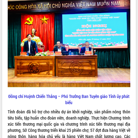
VIDEO
Không có file video nào để phát.
ALBUM ẢNH
LIÊN KẾT WEB
Đồng chí Huỳnh Chiến Thắng – Phó Trưởng Ban Tuyên giáo Tỉnh ủy phát
biểu
Tỉnh đoàn đã hỗ trợ cho nhiều dự án khởi nghiệp, sản phẩm nông thôn
tiêu biểu, tập huấn cho đoàn viên, doanh nghiệp. Thực hiện Chương trình
xúc tiến thương mại quốc gia và chương trình xúc tiến thương mại địa
THỐNG KÊ TRUY CẬP
phương, Sở Công thương triển khai 25 phiên chợ, 57 đợt đưa hàng Việt về
Hôm nay:
4947
nông thôn, hàng hóa chủ yếu là hàng Việt Nam chất lượng cao. Các