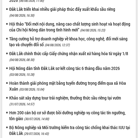
2026
(06/08/2026, 11:00)
Đắk Lắk triển khai nhiều giải pháp thúc đẩy xuất khẩu sầu riêng
(04/08/2026, 16:30)
Hội thảo “Đổi mới nội dung, nâng cao chất lượng sinh hoạt và hoạt động
của Chi hội Nông dân trong tình hình mới”
(04/08/2026, 15:23)
Tăng cường hỗ trợ doanh nghiệp về khoa học, công nghệ, đổi mới sáng
tạo và chuyển đổi số
(04/08/2026, 12:37)
Đắk Lắk chính thức cấp Giấy chứng nhận xuất xứ hàng hóa từ ngày 1/8
(04/08/2026, 08:30)
Hội Nông dân tỉnh Đắk Lắk sơ kết công tác 6 tháng đầu năm 2026
(03/08/2026, 15:28)
Hoàn thành giải phóng mặt bằng tuyến đường trọng điểm qua xã Hòa
Xuân
(03/08/2026, 15:04)
Khảo sát xây dựng tour trải nghiệm, thưởng thức sầu riêng tại vườn
(31/07/2026, 14:57)
Hơn 200 cán bộ cơ sở được bồi dưỡng nghiệp vụ công tác tín ngưỡng,
tôn giáo
(30/07/2026, 14:00)
Bộ Nông nghiệp và Môi trường kiểm tra công tác chống khai thác IUU tại
Đắk Lắk
(29/07/2026, 16:43)