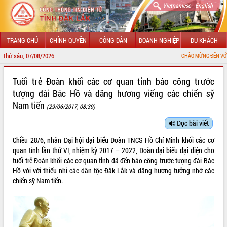
|
Vietnamese
English
TRANG CHỦ
CHÍNH QUYỀN
CÔNG DÂN
DOANH NGHIỆP
DU KHÁCH
Thứ sáu, 07/08/2026
CHÀO MỪNG ĐẾN VỚI CỔNG THÔNG TIN
GIỚI THIỆU
Tuổi trẻ Đoàn khối các cơ quan tỉnh báo công trước
tượng đài Bác Hồ và dâng hương viếng các chiến sỹ
LÃNH ĐẠO UBND TỈNH
Nam tiến
(29/06/2017, 08:39)
TIN TỨC SỰ KIỆN
Đọc bài viết
SỞ, BAN, NGÀNH
Chiều 28/6, nhân Đại hội đại biểu Đoàn TNCS Hồ Chí Minh khối các cơ
quan tỉnh lần thứ VI, nhiệm kỳ 2017 – 2022, Đoàn đại biểu đại diện cho
UBND CÁC XÃ, PHƯỜNG
tuổi trẻ Đoàn khối các cơ quan tỉnh đã đến báo công trước tượng đài Bác
Hồ với với thiếu nhi các dân tộc Đắk Lắk và dâng hương tưởng nhớ các
THÔNG TIN CHỈ ĐẠO ĐIỀU HÀNH
chiến sỹ Nam tiến.
HỆ THỐNG VĂN BẢN
VĂN BẢN HĐND TỈNH