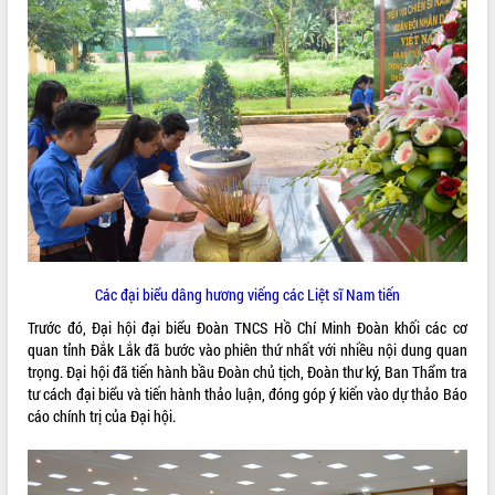
VIDEO
Không có file video nào để phát.
ALBUM ẢNH
Các đại biểu dâng hương viếng các Liệt sĩ Nam tiến
Trước đó, Đại hội đại biểu Đoàn TNCS Hồ Chí Minh Đoàn khối các cơ
LIÊN KẾT WEB
quan tỉnh Đắk Lắk đã bước vào phiên thứ nhất với nhiều nội dung quan
trọng. Đại hội đã tiến hành bầu Đoàn chủ tịch, Đoàn thư ký, Ban Thẩm tra
tư cách đại biểu và tiến hành thảo luận, đóng góp ý kiến vào dự thảo Báo
cáo chính trị của Đại hội.
THỐNG KÊ TRUY CẬP
Hôm nay:
813