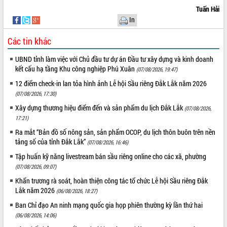
Tuấn Hải
In
Các tin khác
UBND tỉnh làm việc với Chủ đầu tư dự án Đầu tư xây dựng và kinh doanh
kết cấu hạ tầng Khu công nghiệp Phú Xuân
(07/08/2026, 19:47)
12 điểm check-in lan tỏa hình ảnh Lễ hội Sầu riêng Đắk Lắk năm 2026
(07/08/2026, 17:30)
Xây dựng thương hiệu điểm đến và sản phẩm du lịch Đắk Lắk
(07/08/2026,
17:21)
Ra mắt “Bản đồ số nông sản, sản phẩm OCOP, du lịch thôn buôn trên nền
tảng số của tỉnh Đắk Lắk”
(07/08/2026, 16:46)
Tập huấn kỹ năng livestream bán sầu riêng online cho các xã, phường
(07/08/2026, 09:07)
Khẩn trương rà soát, hoàn thiện công tác tổ chức Lễ hội Sầu riêng Đắk
Lắk năm 2026
(06/08/2026, 18:27)
Ban Chỉ đạo An ninh mạng quốc gia họp phiên thường kỳ lần thứ hai
(06/08/2026, 14:06)