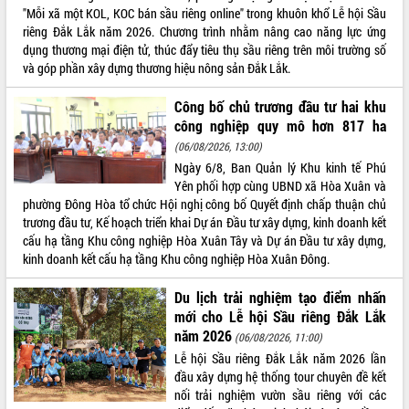
"Mỗi xã một KOL, KOC bán sầu riêng online" trong khuôn khổ Lễ hội Sầu
VIDEO
riêng Đắk Lắk năm 2026. Chương trình nhằm nâng cao năng lực ứng
dụng thương mại điện tử, thúc đẩy tiêu thụ sầu riêng trên môi trường số
Không có file video nào để phát.
và góp phần xây dựng thương hiệu nông sản Đắk Lắk.
ALBUM ẢNH
Công bố chủ trương đầu tư hai khu
công nghiệp quy mô hơn 817 ha
(06/08/2026, 13:00)
Ngày 6/8, Ban Quản lý Khu kinh tế Phú
Yên phối hợp cùng UBND xã Hòa Xuân và
phường Đông Hòa tổ chức Hội nghị công bố Quyết định chấp thuận chủ
trương đầu tư, Kế hoạch triển khai Dự án Đầu tư xây dựng, kinh doanh kết
cấu hạ tầng Khu công nghiệp Hòa Xuân Tây và Dự án Đầu tư xây dựng,
kinh doanh kết cấu hạ tầng Khu công nghiệp Hòa Xuân Đông.
LIÊN KẾT WEB
Du lịch trải nghiệm tạo điểm nhấn
mới cho Lễ hội Sầu riêng Đắk Lắk
năm 2026
(06/08/2026, 11:00)
Lễ hội Sầu riêng Đắk Lắk năm 2026 lần
THỐNG KÊ TRUY CẬP
đầu xây dựng hệ thống tour chuyên đề kết
nối trải nghiệm vườn sầu riêng với các
Hôm nay:
28616