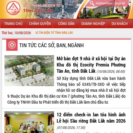
|
Vietnamese
English
TRANG CHỦ
CHÍNH QUYỀN
CÔNG DÂN
DOANH NGHIỆP
DU KHÁCH
Thứ hai, 10/08/2026
CỔNG THÔNG TIN ĐIỆN TỬ TỈNH ĐẮK LẮK
GIỚI THIỆU
TIN TỨC CÁC SỞ, BAN, NGÀNH
LÃNH ĐẠO UBND TỈNH
Mở bán đợt 9 nhà ở xã hội tại Dự án
Khu đô thị Ecocity Premia Phường
TIN TỨC SỰ KIỆN
Tân An, tỉnh Đắk Lắk
(10/08/2026, 08:00)
Sở Xây dựng tỉnh Đắk Lắk vừa ban hành
SỞ, BAN, NGÀNH
Thông báo số 6345/TB-SXD về việc tiếp
nhận hồ sơ đăng ký mua nhà ở xã hội đợt
UBND CÁC XÃ, PHƯỜNG
9 thuộc Dự án Khu đô thị dân cư Km 7 (phường Tân An, tỉnh Đắk Lắk) do
Công ty TNHH Đầu tư Phát triển đô thị Đắk Lắk làm chủ đầu tư.
THÔNG TIN CHỈ ĐẠO ĐIỀU HÀNH
12 điểm check-in lan tỏa hình ảnh
HỆ THỐNG VĂN BẢN
Lễ hội Sầu riêng Đắk Lắk năm 2026
(07/08/2026, 17:30)
VĂN BẢN HĐND TỈNH