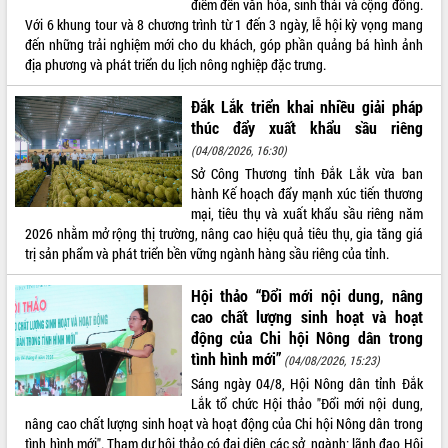
điểm đến văn hóa, sinh thái và cộng đồng.
Tất cả:
66141730
Với 6 khung tour và 8 chương trình từ 1 đến 3 ngày, lễ hội kỳ vọng mang
đến những trải nghiệm mới cho du khách, góp phần quảng bá hình ảnh
địa phương và phát triển du lịch nông nghiệp đặc trưng.
Đắk Lắk triển khai nhiều giải pháp
thúc đẩy xuất khẩu sầu riêng
(04/08/2026, 16:30)
Sở Công Thương tỉnh Đắk Lắk vừa ban
hành Kế hoạch đẩy mạnh xúc tiến thương
mại, tiêu thụ và xuất khẩu sầu riêng năm
2026 nhằm mở rộng thị trường, nâng cao hiệu quả tiêu thụ, gia tăng giá
trị sản phẩm và phát triển bền vững ngành hàng sầu riêng của tỉnh.
Hội thảo “Đổi mới nội dung, nâng
cao chất lượng sinh hoạt và hoạt
động của Chi hội Nông dân trong
tình hình mới”
(04/08/2026, 15:23)
Sáng ngày 04/8, Hội Nông dân tỉnh Đắk
Lắk tổ chức Hội thảo "Đổi mới nội dung,
nâng cao chất lượng sinh hoạt và hoạt động của Chi hội Nông dân trong
tình hình mới". Tham dự hội thảo có đại diện các sở, ngành; lãnh đạo Hội