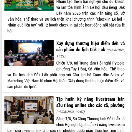
Nhằm tạo thêm trải nghiệm cho du khách
và lan tỏa hình ảnh Lễ hội Sầu riêng Đắk
ĐIỂM TIN VĂN BẢN
Lắk năm 2026 trên các nền tảng số, Sở
Văn hóa, Thể thao và Du lịch triển khai chương trình "Check-in Lễ hội -
QUY HOẠCH - KẾ HOẠCH
Nhận quà liền tay" với 12 booth check-in tại các hoạt động nổi bật của lễ
hội.
Xây dựng thương hiệu điểm đến và
sản phẩm du lịch Đắk Lắk
(07/08/2026,
17:21)
Chiều 7/8, tại Trung tâm Hội nghị Pytopia
(phường Tuy Hòa), Sở Văn hóa, Thể thao
và Du lịch tỉnh Đắk Lắk phối hợp với Câu lạc bộ Giám đốc Sales và
Marketing Việt Nam tổ chức Hội thảo “Xây dựng thương hiệu điểm đến và
sản phẩm du lịch”.
Tập huấn kỹ năng livestream bán
sầu riêng online cho các xã, phường
(07/08/2026, 09:07)
Sáng 7/8, Sở Công Thương tỉnh Đắk Lắk tổ
chức Hội nghị tập huấn kỹ năng livestream
bán sầu riêng online cho các xã, phường được giao thực hiện mô hình