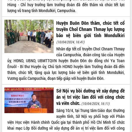
Hùng - Chỉ huy trưởng làm trưởng đoàn đã đến thăm và chúc tết lực
VIDEO
lượng vũ trang tỉnh Mondulkiri, Campuchia.
Không có file video nào để phát.
Huyện Buôn Đôn thăm, chúc tết cổ
truyền Chol Chnam Thmay lực lượng
ALBUM ẢNH
bảo vệ biên giới tỉnh Mondulkiri
(10/04/2024, 16:41)
Nhân dịp tết cổ truyền Chol Chnam Thmay
của Campuchia, đoàn công tác của Huyện
ủy, HĐND, UBND, UBMTTQVN huyện Buôn Đôn do đồng chí Ya Toan
Ênuôl - Bí thư Huyện ủy, Chủ tịch HDND huyện làm Trưởng đoàn đã đến
thăm, chúc tết, tặng quà lực lượng bảo vệ biên giới tỉnh Mondulkiri,
Vương quốc Campuchia, đoạn tiếp giáp với huyện Buôn Đôn.
Sở Nội vụ bồi dưỡng về xây dựng đề
LIÊN KẾT WEB
án vị trí việc làm đối với công chức
và viên chức.
(10/04/2024, 16:11)
Sáng 10/4, tại Trung tâm Giáo dục thường
xuyên tỉnh, Sở Nội vụ phối hợp với Phân
THỐNG KÊ TRUY CẬP
viện Học viện Hành chính Quốc gia tại thành phố Hồ Chí Minh tổ chức
khai mạc Lớp Bồi dưỡng về xây dựng đề án vị trí việc làm đối với công
Hôm nay:
4938