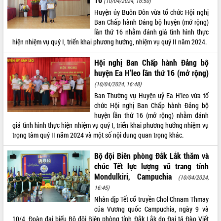
(10/04/2024, 16:50)
Huyện ủy Buôn Đôn vừa tổ chức Hội nghị
ĐIỂM TIN VĂN BẢN
Ban Chấp hành Đảng bộ huyện (mở rộng)
lần thứ 16 nhằm đánh giá tình hình thực
QUY HOẠCH - KẾ HOẠCH
hiện nhiệm vụ quý I, triển khai phương hướng, nhiệm vụ quý II năm 2024.
Hội nghị Ban Chấp hành Đảng bộ
huyện Ea H’leo lần thứ 16 (mở rộng)
(10/04/2024, 16:48)
Ban Thường vụ Huyện uỷ Ea H’leo vừa tổ
chức Hội nghị Ban Chấp hành Đảng bộ
huyện lần thứ 16 (mở rộng) nhằm đánh
giá tình hình thực hiện nhiệm vụ quý I, triển khai phương hướng nhiệm vụ
trọng tâm quý II năm 2024 và một số nội dung quan trọng khác.
Bộ đội Biên phòng Đắk Lắk thăm và
chúc Tết lực lượng vũ trang tỉnh
Mondulkiri, Campuchia
(10/04/2024,
16:45)
Nhân dịp Tết cổ truyền Chol Chnam Thmay
của Vương quốc Campuchia, ngày 9 và
10/4, Đoàn đại biểu Bộ đội Biên phòng tỉnh Đắk Lắk do Đại tá Đào Viết