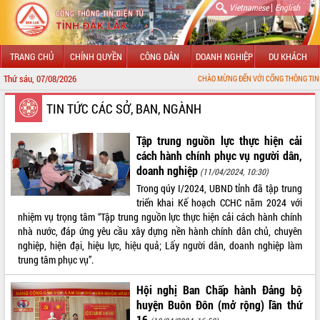
|
Vietnamese
English
TRANG CHỦ
CHÍNH QUYỀN
CÔNG DÂN
DOANH NGHIỆP
DU KHÁCH
Thứ sáu, 07/08/2026
CHÀO MỪNG ĐẾN VỚI CỔNG THÔNG TIN ĐIỆN TỬ TỈNH ĐẮ
GIỚI THIỆU
TIN TỨC CÁC SỞ, BAN, NGÀNH
LÃNH ĐẠO UBND TỈNH
Tập trung nguồn lực thực hiện cải
cách hành chính phục vụ người dân,
TIN TỨC SỰ KIỆN
doanh nghiệp
(11/04/2024, 10:30)
Trong qúy I/2024, UBND tỉnh đã tập trung
SỞ, BAN, NGÀNH
triển khai Kế hoạch CCHC năm 2024 với
nhiệm vụ trọng tâm “Tập trung nguồn lực thực hiện cải cách hành chính
UBND CÁC XÃ, PHƯỜNG
nhà nước, đáp ứng yêu cầu xây dựng nền hành chính dân chủ, chuyên
nghiệp, hiện đại, hiệu lực, hiệu quả; Lấy người dân, doanh nghiệp làm
THÔNG TIN CHỈ ĐẠO ĐIỀU HÀNH
trung tâm phục vụ”.
HỆ THỐNG VĂN BẢN
Hội nghị Ban Chấp hành Đảng bộ
huyện Buôn Đôn (mở rộng) lần thứ
VĂN BẢN HĐND TỈNH
16