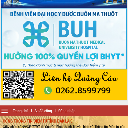
Toggle
Trang chủ
Sơ đồ cổng
Đăng nhập
navigation
CỔNG THÔNG TIN ĐIỆN TỬ TỈNH ĐẮK LẮK
Giấy phép số 99/GP-TTĐT do Cục QL Phát thanh Truyền hình và Thông tin Điện tử cấp