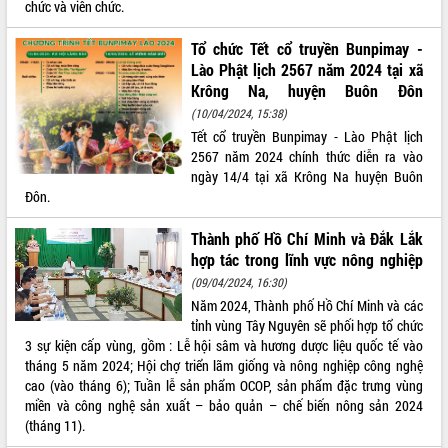
chức và viên chức.
Tất cả:
66050261
Tổ chức Tết cổ truyền Bunpimay -
Lào Phật lịch 2567 năm 2024 tại xã
Krông Na, huyện Buôn Đôn
(10/04/2024, 15:38)
Tết cổ truyền Bunpimay - Lào Phật lịch
2567 năm 2024 chính thức diễn ra vào
ngày 14/4 tại xã Krông Na huyện Buôn
Đôn.
Thành phố Hồ Chí Minh và Đắk Lắk
hợp tác trong lĩnh vực nông nghiệp
(09/04/2024, 16:30)
Năm 2024, Thành phố Hồ Chí Minh và các
tỉnh vùng Tây Nguyên sẽ phối hợp tổ chức
3 sự kiện cấp vùng, gồm : Lễ hội sâm và hương dược liệu quốc tế vào
tháng 5 năm 2024; Hội chợ triển lãm giống và nông nghiệp công nghệ
cao (vào tháng 6); Tuần lễ sản phẩm OCOP, sản phẩm đặc trưng vùng
miền và công nghệ sản xuất – bảo quản – chế biến nông sản 2024
(tháng 11).