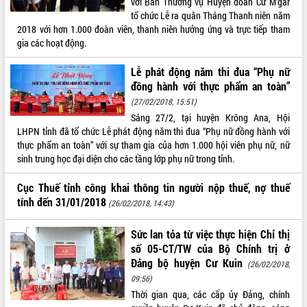
với Ban Thường vụ Huyện đoàn Cư M’gar
tổ chức Lễ ra quân Tháng Thanh niên năm
ĐIỂM TIN VĂN BẢN
2018 với hơn 1.000 đoàn viên, thanh niên hưởng ứng và trực tiếp tham
gia các hoạt động.
QUY HOẠCH - KẾ HOẠCH
Lễ phát động năm thi đua “Phụ nữ
đồng hành với thực phẩm an toàn”
(27/02/2018, 15:51)
Sáng 27/2, tại huyện Krông Ana, Hội
LHPN tỉnh đã tổ chức Lễ phát động năm thi đua “Phụ nữ đồng hành với
thực phẩm an toàn” với sự tham gia của hơn 1.000 hội viên phụ nữ, nữ
sinh trung học đại diện cho các tầng lớp phụ nữ trong tỉnh.
Cục Thuế tỉnh công khai thông tin người nộp thuế, nợ thuế
tính đến 31/01/2018
(26/02/2018, 14:43)
Sức lan tỏa từ việc thực hiện Chỉ thị
số 05-CT/TW của Bộ Chính trị ở
Đảng bộ huyện Cư Kuin
(26/02/2018,
09:56)
Thời gian qua, các cấp ủy Đảng, chính