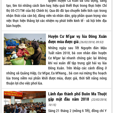
quyền huyện Cư Kuin đã chủ động, sáng
tạo, tìm tòi những cách làm hay, hiệu quả thiết thực trong thực hiện Chỉ
VIDEO
thị 05-CT/TW của Bộ Chính trị. Qua đó đã tạo chuyển biến tích cực trong
nhận thức của cán bộ, đảng viên và nhân dân, góp phần quan trọng vào
Không có file video nào để phát.
việc thực hiện thắng lợi các nhiệm vụ phát triển kinh tế - xã hội trên địa
bàn huyện.
ALBUM ẢNH
Huyện Cư M’gar vụ lúa Đông Xuân
được mùa được giá
(26/02/2018, 09:53)
Những ngày sau Tết Nguyên đán Mậu
Tuất năm 2018, bà con nhân dân huyện
Cư M’gar lại nhanh chóng gác lại không
khí vui xuân để tập trung gặt hái vụ lúa
Đông Xuân. Trên khắp các cánh đồng ở
những xã Quảng Hiệp, Cư M’gar, Ea M’Nang… bà con vui mừng thu hoạch
LIÊN KẾT WEB
lúa trong niềm vui phấn khởi được mùa, được giá, thời tiết nắng nóng
thuận lợi cho việc phơi lúa.
Lãnh đạo thành phố Buôn Ma Thuột
gặp mặt đầu năm 2018
(22/02/2018,
THỐNG KÊ TRUY CẬP
10:15)
Hôm nay:
30448
Sáng 21 tháng 2 (mồng 6 Tết), đồng chí Y