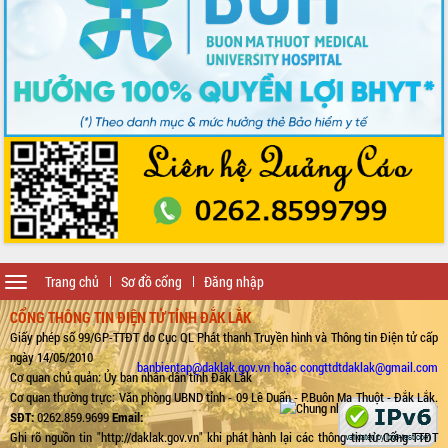
Toggle
Trang chủ
Sơ đồ cổng
Đăng nhập
navigation
CỔNG THÔNG TIN ĐIỆN TỬ TỈNH ĐẮK LẮK
Giấy phép số 99/GP-TTĐT do Cục QL Phát thanh Truyền hình và Thông tin Điện tử cấp
ngày 14/05/2010
banbientap@daklak.gov.vn hoặc congttdtdaklak@gmail.com
Cơ quan chủ quản: Ủy ban nhân dân tỉnh Đắk Lắk
Cơ quan thường trực: Văn phòng UBND tỉnh - 09 Lê Duẩn - P.Buôn Ma Thuột - Đắk Lắk.
SĐT:
0262.859.9699
Email:
Ghi rõ nguồn tin "http://daklak.gov.vn" khi phát hành lại các thông tin từ Cổng TTĐT