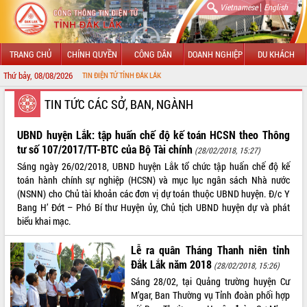
|
Vietnamese
English
TRANG CHỦ
CHÍNH QUYỀN
CÔNG DÂN
DOANH NGHIỆP
DU KHÁCH
Thứ bảy, 08/08/2026
NG THÔNG TIN ĐIỆN TỬ TỈNH ĐẮK LẮK
GIỚI THIỆU
TIN TỨC CÁC SỞ, BAN, NGÀNH
LÃNH ĐẠO UBND TỈNH
UBND huyện Lắk: tập huấn chế độ kế toán HCSN theo Thông
tư số 107/2017/TT-BTC của Bộ Tài chính
(28/02/2018, 15:27)
TIN TỨC SỰ KIỆN
Sáng ngày 26/02/2018, UBND huyện Lắk tổ chức tập huấn chế độ kế
toán hành chính sự nghiệp (HCSN) và mục lục ngân sách Nhà nước
SỞ, BAN, NGÀNH
(NSNN) cho Chủ tài khoản các đơn vị dự toán thuộc UBND huyện. Đ/c Y
Bang H’ Đớt – Phó Bí thư Huyện ủy, Chủ tịch UBND huyện dự và phát
UBND CÁC XÃ, PHƯỜNG
biểu khai mạc.
THÔNG TIN CHỈ ĐẠO ĐIỀU HÀNH
Lễ ra quân Tháng Thanh niên tỉnh
Đắk Lắk năm 2018
(28/02/2018, 15:26)
HỆ THỐNG VĂN BẢN
Sáng 28/02, tại Quảng trường huyện Cư
M’gar, Ban Thường vụ Tỉnh đoàn phối hợp
VĂN BẢN HĐND TỈNH