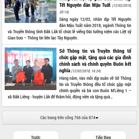
Tết Nguyên đán Mậu Tuất
(12/02/2018,
20:14)
Sáng ngày 12/02, nhân dịp Tết Nguyên
đán Mậu Tuất năm 2018, ngành Thông tin
và Truyền thông tỉnh Đắk Lắk tổ chức lễ viếng Đài tưởng niệm các Liệt sỹ
Giao bưu – Thông tin liên lạc Tây Nguyên.
Sở Thông tin và Truyền thông tổ
chức gặp mặt, tặng quà các gia đình
chính sách và chính quyền Buôn kết
nghĩa
(12/02/2018, 16:24)
Hàng năm, vào mỗi dịp xuân về Sở Thông
tin và Truyền thông đều tổ chức gặp mặt
chính quyền và bà con Buôn M’Liêng 1 –
xã Đắk Liêng - huyện Lắk để thăm hỏi, động viên và tặng quà…
Các trang trên cổng 766 của 874
Trước
Tiếp theo