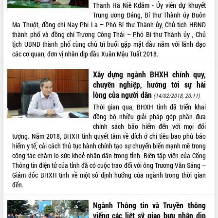
Thanh Hà Niê Kdăm - Ủy viên dự khuyết
Tất cả:
66075771
Trung ương Đảng, Bí thư Thành ủy Buôn
Ma Thuột, đồng chí Nay Phi La – Phó Bí thư Thành ủy, Chủ tịch HĐND
thành phố và đồng chí Trương Công Thái – Phó Bí thư Thành ủy , Chủ
tịch UBND thành phố cùng chủ trì buổi gặp mặt đầu năm với lãnh đạo
các cơ quan, đơn vị nhân dịp đầu Xuân Mậu Tuất 2018.
Xây dựng ngành BHXH chính quy,
chuyên nghiệp, hướng tới sự hài
lòng của người dân
(14/02/2018, 20:11)
Thời gian qua, BHXH tỉnh đã triển khai
đồng bộ nhiều giải pháp góp phần đưa
chính sách bảo hiểm đến với mọi đối
tượng. Năm 2018, BHXH tỉnh quyết tâm về đích ở chỉ tiêu bao phủ bảo
hiểm y tế, cải cách thủ tục hành chính tạo sự chuyển biến mạnh mẽ trong
công tác chăm lo sức khoẻ nhân dân trong tỉnh. Biên tập viên của Cổng
Thông tin điện tử của tỉnh đã có cuộc trao đổi với ông Trương Văn Sáng –
Giám đốc BHXH tỉnh về một số định hướng của ngành trong thời gian
đến.
Ngành Thông tin và Truyền thông
viếng các liệt sỹ giao bưu nhân dịp