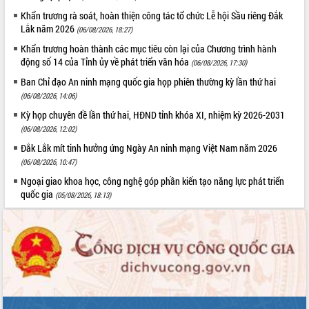
quan trọng
Khẩn trương rà soát, hoàn thiện công tác tổ chức Lễ hội Sầu riêng Đắk
Lắk năm 2026
Bí thư Tỉnh ủy Lương Nguyễn Minh
(06/08/2026, 18:27)
Triết thăm, tặng quà người có công với
Khẩn trương hoàn thành các mục tiêu còn lại của Chương trình hành
cách mạng
động số 14 của Tỉnh ủy về phát triển văn hóa
(06/08/2026, 17:30)
Rà soát, hoàn thiện hệ thống thiết chế
Ban Chỉ đạo An ninh mạng quốc gia họp phiên thường kỳ lần thứ hai
văn hóa, thể thao đáp ứng yêu cầu
LIÊN KẾT WEB
(06/08/2026, 14:06)
phát triển mới
Kỳ họp chuyên đề lần thứ hai, HĐND tỉnh khóa XI, nhiệm kỳ 2026-2031
Thường trực HĐND tỉnh Đắk Lắk gặp
(06/08/2026, 12:02)
mặt Đoàn chuyên gia y tế TP. Hồ Chí
Minh
Đắk Lắk mít tinh hưởng ứng Ngày An ninh mạng Việt Nam năm 2026
THỐNG KÊ TRUY CẬP
(06/08/2026, 10:47)
Lễ truy điệu và an táng hài cốt liệt sĩ
tại Nghĩa trang Liệt sĩ xã Sơn Hòa
Hôm nay:
18211
Ngoại giao khoa học, công nghệ góp phần kiến tạo năng lực phát triển
quốc gia
Bàn giải pháp tháo gỡ khó khăn trong
(05/08/2026, 18:13)
Tất cả:
66063534
xuất khẩu sầu riêng và triển khai quy
định EUDR
Thứ trưởng Bộ Nông nghiệp và Môi
trường Nguyễn Hoàng Hiệp khảo sát
vùng trồng và doanh nghiệp đóng gói
sầu riêng tại Đắk Lắk
Trình diễn nghệ thuật chế biến các