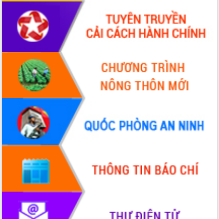
Quy hoạch và Xúc tiến đầu tư tỉnh Đắk
Lắk
Khơi thông điểm nghẽn, đẩy nhanh
giải ngân vốn khắc phục thiên tai
HĐND tỉnh thông qua điều chỉnh Quy
hoạch tỉnh thời kỳ 2021-2030
Hội thảo góp ý hồ sơ điều chỉnh quy
hoạch tỉnh Đắk Lắk thời kỳ 2021-2030,
tầm nhìn đến năm 2050
Nâng cao hiệu quả hoạt động của các
doanh nghiệp nhà nước
Hội nghị triển khai kết nối mạng
truyền số liệu chuyên dùng phục vụ cơ
quan Đảng, Nhà nước
Lễ phát động chuỗi hoạt động chung
tay làm sạch môi trường
Xã Ea Kar bước chuyển mình trong
công tác cải cách hành chính mô hình
mới
UBND tỉnh họp báo định kỳ tháng 4
năm 2026