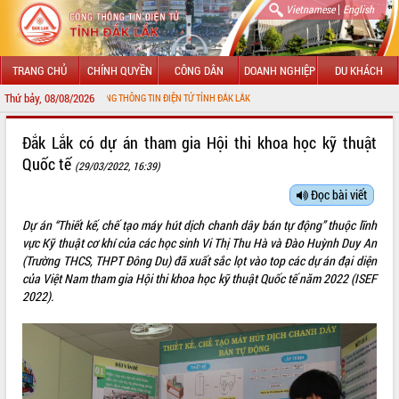
|
Vietnamese
English
TRANG CHỦ
CHÍNH QUYỀN
CÔNG DÂN
DOANH NGHIỆP
DU KHÁCH
Thứ bảy, 08/08/2026
ỪNG ĐẾN VỚI CỔNG THÔNG TIN ĐIỆN TỬ TỈNH ĐẮK LẮK
GIỚI THIỆU
Đắk Lắk có dự án tham gia Hội thi khoa học kỹ thuật
Quốc tế
(29/03/2022, 16:39)
LÃNH ĐẠO UBND TỈNH
Đọc bài viết
TIN TỨC SỰ KIỆN
Dự án “Thiết kế, chế tạo máy hút dịch chanh dây bán tự động” thuộc lĩnh
SỞ, BAN, NGÀNH
vực Kỹ thuật cơ khí của các học sinh Vi Thị Thu Hà và Đào Huỳnh Duy An
(Trường THCS, THPT Đông Du) đã xuất sắc lọt vào top các dự án đại diện
UBND CÁC XÃ, PHƯỜNG
của Việt Nam tham gia Hội thi khoa học kỹ thuật Quốc tế năm 2022 (ISEF
2022).
THÔNG TIN CHỈ ĐẠO ĐIỀU HÀNH
HỆ THỐNG VĂN BẢN
VĂN BẢN HĐND TỈNH