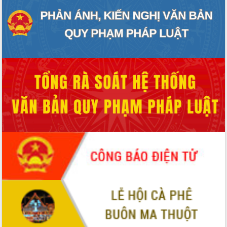
món ăn từ sầu riêng
Đắk Lắk công bố Quy hoạch và xúc
tiến đầu tư tỉnh
Ngành cá ngừ Đắk Lắk chủ động thích
ứng để giữ vững thị trường xuất khẩu
Diễn đàn Kinh tế tư nhân Việt Nam đột
phá cơ chế - Hợp tác công tư
Đề án 06 tạo bước ngoặt đột phá trong
cải cách hành chính tỉnh Đắk Lắk
Kết nối tour, đẩy mạnh chuyển đổi số
để phát triển du lịch Đắk Lắk
Khởi động Dự án Đầu tư xây dựng hạ
tầng kỹ thuật Cụm công nghiệp Tân
Tiến
Gặp mặt các cơ quan báo chí nhân Kỷ
niệm 101 năm Ngày Báo chí Cách
mạng Việt Nam
Đắk Lắk sơ kết 4 năm triển khai thực
hiện Đề án 06 của Chính phủ
Họp báo thông tin về Hội nghị Công bố