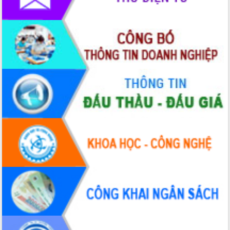
Hội thảo khoa học “Giải pháp thúc đẩy
phát triển nền kinh tế xanh tại tỉnh
Đắk Lắk”
Tăng cường giám sát, đôn đốc thực
hiện nhiệm vụ quản lý tài sản công
hàng tuần
Tháo gỡ những vướng mắc, đẩy mạnh
công tác cải cách thủ tục hành chính
tại Trung tâm Phục vụ hành chính
công tỉnh
Đắk Lắk: Tôn vinh 46 giải pháp tại Hội
thi Sáng tạo Kỹ thuật 2024 - 2025
Đắk Lắk rà soát, điều chỉnh Đề án 190
về phát triển nuôi trồng thủy sản
Phó Chủ tịch UBND tỉnh Đắk Lắk
Trương Công Thái kiểm tra thực địa
Dự án cao tốc Khánh Hòa - Buôn Ma
Thuột
Định vị cà phê Việt Nam như một “di
sản sống” trong dòng chảy toàn cầu