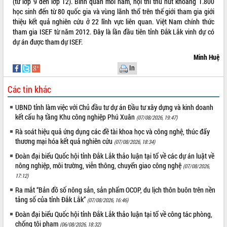
(từ lớp 9 đến lớp 12). Bình quân mỗi năm, hội thi thu hút khoảng 1.800
học sinh đến từ 80 quốc gia và vùng lãnh thổ trên thế giới tham gia giới
VIDEO
thiệu kết quả nghiên cứu ở 22 lĩnh vực liên quan. Việt Nam chính thức
tham gia ISEF từ năm 2012. Đây là lần đầu tiên tỉnh Đắk Lắk vinh dự có
dự án được tham dự ISEF.
Minh Huệ
In
Các tin khác
UBND tỉnh làm việc với Chủ đầu tư dự án Đầu tư xây dựng và kinh doanh
Khám bệnh, cấp phát thuốc miễn phí
kết cấu hạ tầng Khu công nghiệp Phú Xuân
(07/08/2026, 19:47)
và tặng quà người dân xã Cư Pui
Rà soát hiệu quả ứng dụng các đề tài khoa học và công nghệ, thúc đẩy
Hội nghị UBND tỉnh Đắk Lắk thường kỳ
thương mại hóa kết quả nghiên cứu
(07/08/2026, 18:34)
tháng 7/2026
Đoàn đại biểu Quốc hội tỉnh Đắk Lắk thảo luận tại tổ về các dự án luật về
Lễ truy tặng danh hiệu “Bà Mẹ Việt
nông nghiệp, môi trường, viễn thông, chuyển giao công nghệ
(07/08/2026,
Nam Anh hùng” và trao Huân chương
17:12)
Lao động
Ra mắt “Bản đồ số nông sản, sản phẩm OCOP, du lịch thôn buôn trên nền
ALBUM ẢNH
UBND tỉnh Đắk Lắk triển khai nhiệm
tảng số của tỉnh Đắk Lắk”
(07/08/2026, 16:46)
vụ 6 tháng cuối năm 2026
Đoàn đại biểu Quốc hội tỉnh Đắk Lắk thảo luận tại tổ về công tác phòng,
Kỳ họp thứ Hai, Hội đồng nhân dân
chống tội phạm
(06/08/2026, 18:32)
tỉnh khóa XI quyết nghị nhiều nội dung