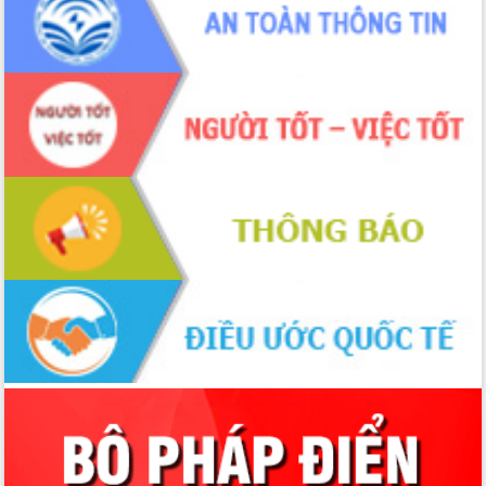
Xây dựng nông thôn mới: Nâng cao đời
sống người dân từ những mô hình thiết
thực
Quyết liệt tháo gỡ vướng mắc, đẩy
nhanh tiến độ các dự án trọng điểm
trong Khu kinh tế Nam Phú Yên
Hòn Yến phát triển du lịch gắn với bảo
tồn biển
Lấy ý kiến điều chỉnh Quy hoạch tỉnh
Đắk Lắk thời kỳ 2021-2030, tầm nhìn
đến năm 2050
Phát động chiến dịch 30 ngày đêm
giải phóng mặt bằng Tuyến đường bộ
ven biển
Đắk Lắk nỗ lực thúc đẩy tăng trưởng
kinh tế từ 10% trở lên trong Quý
II/2026
Đắk Lắk ký kết thỏa thuận hợp tác về
chuyển đổi số giai đoạn 2026 – 2030
với Tập đoàn Bưu chính Viễn thông
Việt Nam