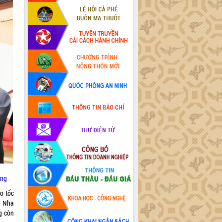
ang
o tốc
i Nha
g còn