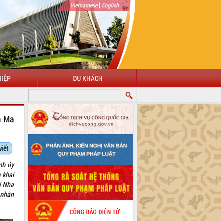
|
Vietnamese
English
IỆP
DU KHÁCH
O MỪNG ĐẾN VỚI CỔNG THÔNG TIN ĐIỆN TỬ TỈNH ĐẮK LẮK
n Ma
viết
nh ủy
 khai
i Nha
 nhân