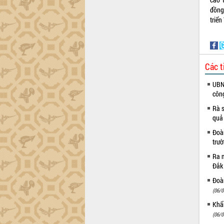
trường Nguyễn Hoàng Hiệp khảo sát
đồng
vùng trồng và doanh nghiệp đóng gói
triể
sầu riêng tại Đắk Lắk
Trình diễn nghệ thuật chế biến các
món ăn từ sầu riêng
Đắk Lắk công bố Quy hoạch và xúc
Các t
tiến đầu tư tỉnh
Ngành cá ngừ Đắk Lắk chủ động thích
UBND
ứng để giữ vững thị trường xuất khẩu
côn
Diễn đàn Kinh tế tư nhân Việt Nam đột
Rà s
phá cơ chế - Hợp tác công tư
quả
Đề án 06 tạo bước ngoặt đột phá trong
Đoàn
cải cách hành chính tỉnh Đắk Lắk
trư
Kết nối tour, đẩy mạnh chuyển đổi số
Ra m
để phát triển du lịch Đắk Lắk
Đắk
Khởi động Dự án Đầu tư xây dựng hạ
tầng kỹ thuật Cụm công nghiệp Tân
Đoàn
Tiến
(06/0
Gặp mặt các cơ quan báo chí nhân Kỷ
Khẩn
niệm 101 năm Ngày Báo chí Cách
(06/0
mạng Việt Nam