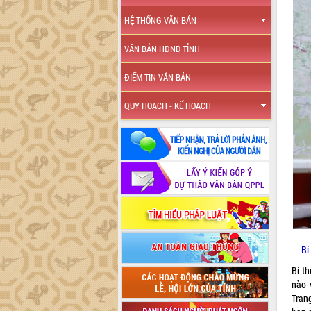
HỆ THỐNG VĂN BẢN
VĂN BẢN HĐND TỈNH
ĐIỂM TIN VĂN BẢN
QUY HOẠCH - KẾ HOẠCH
Bí
Bí t
nào 
Tran