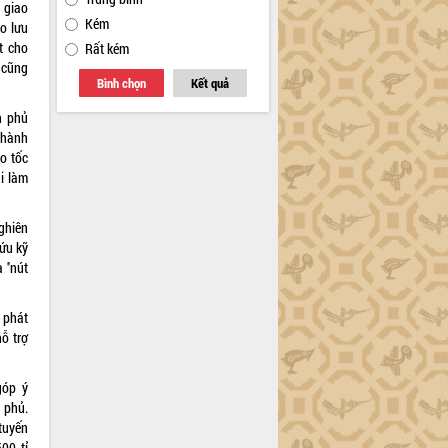
 giao
Kém
o lưu
t cho
Rất kém
 cũng
Bình chọn
Kết quả
h phủ
thành
o tốc
i làm
ghiên
ứu kỹ
 ''nút
 phát
ỗ trợ
góp ý
 phủ.
tuyến
00 tỉ