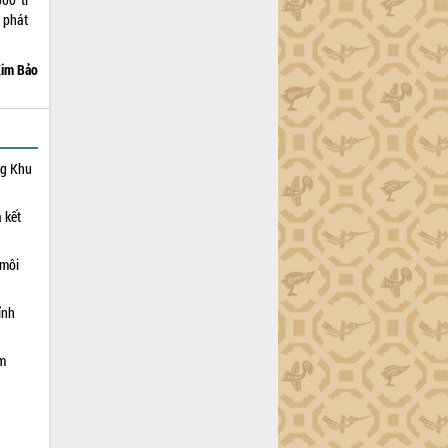
 phát
im Bảo
ng Khu
 kết
 môi
ỉnh
ạm