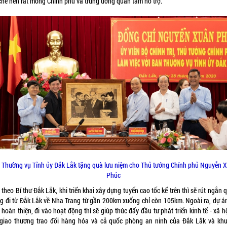
chế nên rất mong Chính phủ và trung ương quan tâm hỗ trợ.
 Thường vụ Tỉnh ủy Đắk Lắk tặng quà lưu niệm cho Thủ tướng Chính phủ Nguyễn 
Phúc
theo Bí thư Đắk Lắk, khi triển khai xây dựng tuyến cao tốc kể trên thì sẽ rút ngắn
g đi từ Đắk Lắk về Nha Trang từ gần 200km xuống chỉ còn 105km. Ngoài ra, dự án
hoàn thiện, đi vào hoạt động thì sẽ giúp thúc đẩy đầu tư phát triển kinh tế - xã h
, giao thương trao đổi hàng hóa và cả quốc phòng an ninh của Đắk Lắk và khu