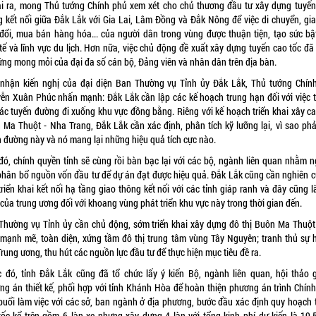
i ra, mong Thủ tướng Chính phủ xem xét cho chủ thương đầu tư xây dựng tuyến
g kết nối giữa Đắk Lắk với Gia Lai, Lâm Đồng và Đắk Nông để việc di chuyển, gia
 đổi, mua bán hàng hóa... của người dân trong vùng được thuận tiện, tạo sức bậ
 tế và lĩnh vực du lịch. Hơn nữa, việc chủ động đề xuất xây dựng tuyến cao tốc đã
ứng mong mỏi của đại đa số cán bộ, Đảng viên và nhân dân trên địa bàn.
 nhận kiến nghị của đại diện Ban Thường vụ Tỉnh ủy Đắk Lắk, Thủ tướng Chín
ễn Xuân Phúc nhấn mạnh: Đắk Lắk cần lập các kế hoạch trung hạn đối với việc 
các tuyến đường đi xuống khu vực đồng bằng. Riêng với kế hoạch triển khai xây ca
 Ma Thuột - Nha Trang, Đắk Lắk cần xác định, phân tích kỹ lưỡng lại, vì sao phả
n đường này và nó mang lại những hiệu quả tích cực nào.
đó, chính quyền tỉnh sẽ cùng rồi bàn bạc lại với các bộ, ngành liên quan nhằm n
phân bổ nguồn vốn đầu tư để dự án đạt được hiệu quả. Đắk Lắk cũng cần nghiên c
triển khai kết nối hạ tầng giao thông kết nối với các tỉnh giáp ranh và đây cũng là
' của trung ương đối với khoang vùng phát triển khu vực này trong thời gian đến.
Thường vụ Tỉnh ủy cần chủ động, sớm triển khai xây dựng đô thị Buôn Ma Thuột
n mạnh mẽ, toàn diện, xứng tầm đô thị trung tâm vùng Tây Nguyên; tranh thủ sự h
rung ương, thu hút các nguồn lực đầu tư để thực hiện mục tiêu đề ra.
c đó, tỉnh Đắk Lắk cũng đã tổ chức lấy ý kiến Bộ, ngành liên quan, hội thảo 
ng án thiết kế, phối hợp với tỉnh Khánh Hòa để hoàn thiện phương án trình Chính
buổi làm việc với các sở, ban ngành ở địa phương, bước đầu xác định quy hoạch 
tốc kể trên gồm 6 làn xe nhưng xây dựng 4 làn với tổng kinh phí dự kiến là 19.5