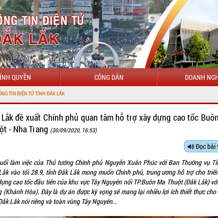
ÍNH QUYỀN
CÔNG DÂN
DOANH NGH
CHÀ
 Lắk đề xuất Chính phủ quan tâm hỗ trợ xây dựng cao tốc Buô
ột - Nha Trang
(30/09/2020, 16:53)
Đọc bài 
buổi làm việc của Thủ tướng Chính phủ Nguyễn Xuân Phúc với Ban Thường vụ Tỉ
Lắk vào tối 28.9, tỉnh Đắk Lắk mong muốn Chính phủ, trung ương hỗ trợ cho triển
dựng cao tốc đầu tiên của khu vực Tây Nguyên nối TP.Buôn Ma Thuột (Đắk Lắk) vớ
g (Khánh Hòa). Đây là dự án được kỳ vọng sẽ mang lại nhiều lợi ích thiết thực cho
Đắk Lắk nói riêng và toàn vùng Tây Nguyên...