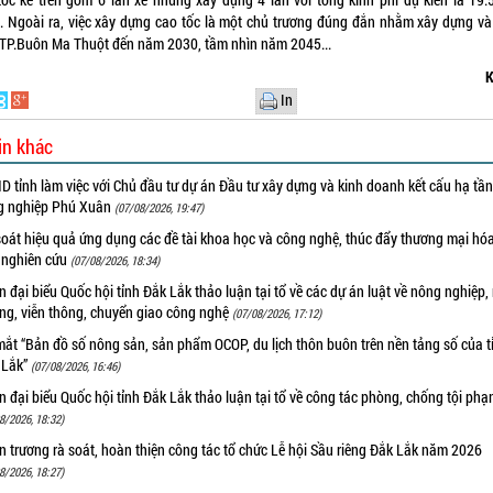
. Ngoài ra, việc xây dựng cao tốc là một chủ trương đúng đắn nhằm xây dựng và
n TP.Buôn Ma Thuột đến năm 2030, tầm nhìn năm 2045...
K
In
in khác
 tỉnh làm việc với Chủ đầu tư dự án Đầu tư xây dựng và kinh doanh kết cấu hạ tầ
g nghiệp Phú Xuân
(07/08/2026, 19:47)
oát hiệu quả ứng dụng các đề tài khoa học và công nghệ, thúc đẩy thương mại hóa
 nghiên cứu
(07/08/2026, 18:34)
 đại biểu Quốc hội tỉnh Đắk Lắk thảo luận tại tổ về các dự án luật về nông nghiệp,
ờng, viễn thông, chuyển giao công nghệ
(07/08/2026, 17:12)
ắt “Bản đồ số nông sản, sản phẩm OCOP, du lịch thôn buôn trên nền tảng số của t
 Lắk”
(07/08/2026, 16:46)
 đại biểu Quốc hội tỉnh Đắk Lắk thảo luận tại tổ về công tác phòng, chống tội ph
8/2026, 18:32)
 trương rà soát, hoàn thiện công tác tổ chức Lễ hội Sầu riêng Đắk Lắk năm 2026
8/2026, 18:27)