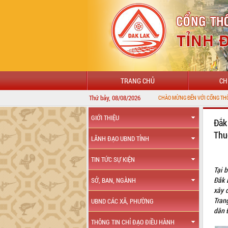
TRANG CHỦ
CH
Thứ bảy, 08/08/2026
GIỚI THIỆU
Đắk
Thu
LÃNH ĐẠO UBND TỈNH
TIN TỨC SỰ KIỆN
Tại 
Đắk 
SỞ, BAN, NGÀNH
xây 
Tran
UBND CÁC XÃ, PHƯỜNG
dân 
THÔNG TIN CHỈ ĐẠO ĐIỀU HÀNH