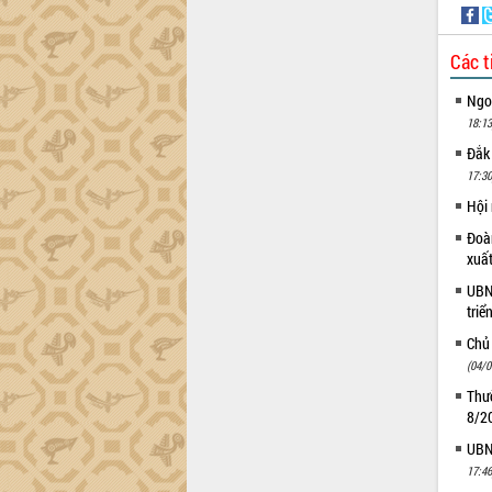
Xây dựng nông thôn mới: Nâng cao đời
sống người dân từ những mô hình thiết
thực
Các t
Quyết liệt tháo gỡ vướng mắc, đẩy
nhanh tiến độ các dự án trọng điểm
Ngoạ
trong Khu kinh tế Nam Phú Yên
18:13
Hòn Yến phát triển du lịch gắn với bảo
Đắk
tồn biển
17:30
Lấy ý kiến điều chỉnh Quy hoạch tỉnh
Hội
Đắk Lắk thời kỳ 2021-2030, tầm nhìn
đến năm 2050
Đoàn
xuấ
Phát động chiến dịch 30 ngày đêm
giải phóng mặt bằng Tuyến đường bộ
UBND
ven biển
triể
Đắk Lắk nỗ lực thúc đẩy tăng trưởng
Chủ
kinh tế từ 10% trở lên trong Quý
(04/0
II/2026
Thườ
Đắk Lắk ký kết thỏa thuận hợp tác về
8/2
chuyển đổi số giai đoạn 2026 – 2030
UBND
với Tập đoàn Bưu chính Viễn thông
17:46
Việt Nam