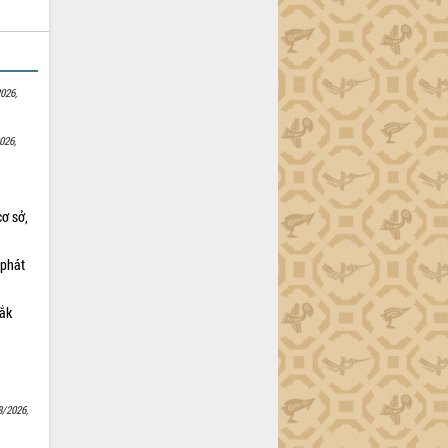
026,
026,
cơ sở,
 phát
Lắk
8/2026,