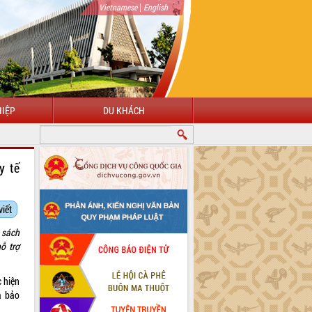
|
Vietnamese
English
IỆP
DU KHÁCH
CHÀO MỪNG ĐẾN VỚI CỔNG THÔNG TIN ĐIỆN TỬ TỈNH ĐẮK LẮK
y tế
viết
 sách
ỗ trợ
c hiện
a bảo