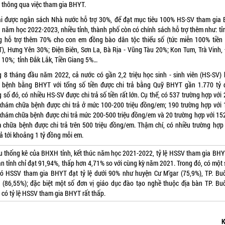
 thông qua việc tham gia BHYT.
i được ngân sách Nhà nước hỗ trợ 30%, để đạt mục tiêu 100% HS-SV tham gia
g năm học 2022-2023, nhiều tỉnh, thành phố còn có chính sách hỗ trợ thêm như: tỉ
g hỗ trợ thêm 70% cho con em đồng bào dân tộc thiểu số (tức miễn 100% tiền
), Hưng Yên 30%; Điện Biên, Sơn La, Bà Rịa - Vũng Tàu 20%; Kon Tum, Trà Vinh,
 10%; tỉnh Đắk Lắk, Tiền Giang 5%…
g 8 tháng đầu năm 2022, cả nước có gần 2,2 triệu học sinh - sinh viên (HS-SV)
 bệnh bằng BHYT với tổng số tiền được chi trả bằng Quỹ BHYT gần 1.770 tỷ 
 số đó, có nhiều HS-SV được chi trả số tiền rất lớn. Cụ thể, có 537 trường hợp với
 khám chữa bệnh được chi trả ở mức 100-200 triệu đồng/em; 190 trường hợp với 
 khám chữa bệnh được chi trả mức 200-500 triệu đồng/em và 20 trường hợp với 152
 chữa bệnh được chi trả trên 500 triệu đồng/em. Thậm chí, có nhiều trường hợp
rả tới khoảng 1 tỷ đồng mỗi em.
ệu thống kê của BHXH tỉnh, kết thúc năm học 2021-2022, tỷ lệ HSSV tham gia BHY
àn tỉnh chỉ đạt 91,94%, thấp hơn 4,71% so với cùng kỳ năm 2021. Trong đó, có một 
ó HSSV tham gia BHYT đạt tỷ lệ dưới 90% như huyện Cư M’gar (75,9%), TP. B
 (86,55%); đặc biệt một số đơn vị giáo dục đào tạo nghề thuộc địa bàn TP. B
 có tỷ lệ HSSV tham gia BHYT rất thấp.
K