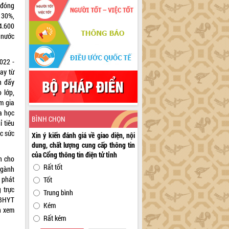
 đóng
 30%,
4.600
 nước
022 -
ay từ
n đẩy
 lớp,
am gia
a học
BÌNH CHỌN
 tiêu
c sức
Xin ý kiến đánh giá về giao diện, nội
dung, chất lượng cung cấp thông tin
của Cổng thông tin điện tử tỉnh
h cho
Rất tốt
ngành
 phát
Tốt
 trực
Trung bình
 BHYT
Kém
h xem
Rất kém