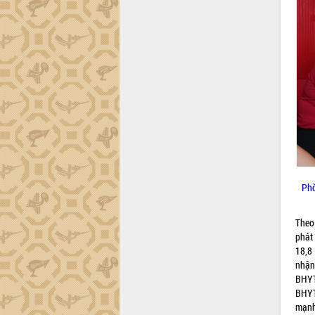
Lắk
Khơi thông điểm nghẽn, đẩy nhanh
giải ngân vốn khắc phục thiên tai
HĐND tỉnh thông qua điều chỉnh Quy
hoạch tỉnh thời kỳ 2021-2030
Hội thảo góp ý hồ sơ điều chỉnh quy
hoạch tỉnh Đắk Lắk thời kỳ 2021-2030,
tầm nhìn đến năm 2050
Nâng cao hiệu quả hoạt động của các
doanh nghiệp nhà nước
Hội nghị triển khai kết nối mạng
truyền số liệu chuyên dùng phục vụ cơ
Phò
quan Đảng, Nhà nước
Lễ phát động chuỗi hoạt động chung
Theo
tay làm sạch môi trường
phát
Xã Ea Kar bước chuyển mình trong
18,8
công tác cải cách hành chính mô hình
nhận
mới
BHYT
BHYT
UBND tỉnh họp báo định kỳ tháng 4
mạnh
năm 2026