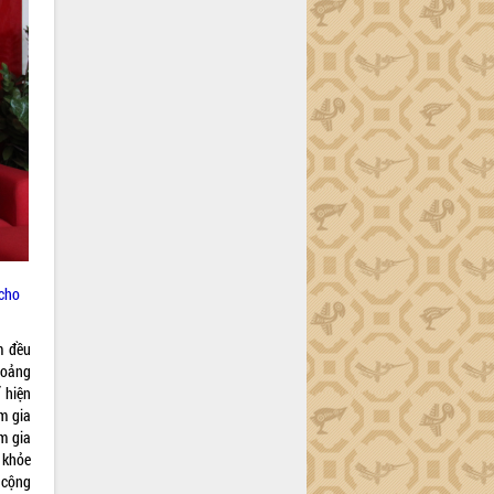
 cho
m đều
hoảng
 hiện
m gia
m gia
 khỏe
 cộng