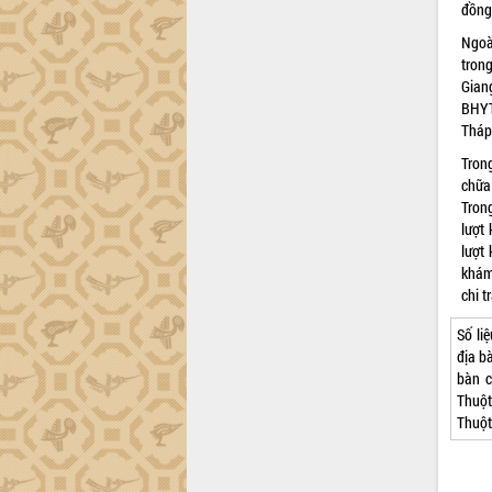
đồng
Hội thảo khoa học “Giải pháp thúc đẩy
phát triển nền kinh tế xanh tại tỉnh
Ngoà
Đắk Lắk”
tron
Gian
Tăng cường giám sát, đôn đốc thực
BHYT
hiện nhiệm vụ quản lý tài sản công
Tháp
hàng tuần
Tháo gỡ những vướng mắc, đẩy mạnh
Tron
công tác cải cách thủ tục hành chính
chữa
tại Trung tâm Phục vụ hành chính
Trong
công tỉnh
lượt
lượt
Đắk Lắk: Tôn vinh 46 giải pháp tại Hội
khám
thi Sáng tạo Kỹ thuật 2024 - 2025
chi t
Đắk Lắk rà soát, điều chỉnh Đề án 190
về phát triển nuôi trồng thủy sản
Số li
Phó Chủ tịch UBND tỉnh Đắk Lắk
địa b
Trương Công Thái kiểm tra thực địa
bàn c
Dự án cao tốc Khánh Hòa - Buôn Ma
Thuột
Thuột
Thuột
Định vị cà phê Việt Nam như một “di
sản sống” trong dòng chảy toàn cầu