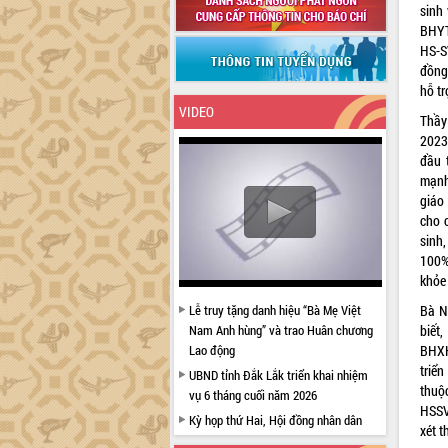
sinh
BHYT
HS-S
đồng
hỗ tr
VIDEO
Thầy
2023
đầu 
mạnh
giáo 
cho 
sinh
100%
khỏe
Lễ truy tặng danh hiệu “Bà Mẹ Việt
Bà N
Nam Anh hùng” và trao Huân chương
biết
Lao động
BHXH
triể
UBND tỉnh Đắk Lắk triển khai nhiệm
thuộ
vụ 6 tháng cuối năm 2026
HSSV
Kỳ họp thứ Hai, Hội đồng nhân dân
xét 
tỉnh khóa XI quyết nghị nhiều nội dung