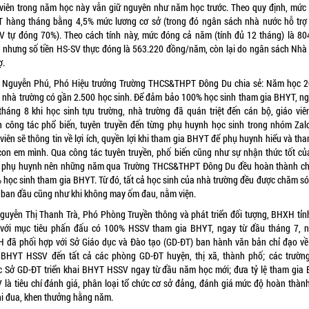
 viên trong năm học này vẫn giữ nguyên như năm học trước. Theo quy định, mức
 hàng tháng bằng 4,5% mức lương cơ sở (trong đó ngân sách nhà nước hỗ trợ
V tự đóng 70%). Theo cách tính này, mức đóng cả năm (tính đủ 12 tháng) là 80
 nhưng số tiền HS-SV thực đóng là 563.220 đồng/năm, còn lại do ngân sách Nhà
ợ.
 Nguyễn Phú, Phó Hiệu trưởng Trường THCS&THPT Đông Du chia sẻ: Năm học 2
 nhà trường có gần 2.500 học sinh. Để đảm bảo 100% học sinh tham gia BHYT, ng
tháng 8 khi học sinh tựu trường, nhà trường đã quán triệt đến cán bộ, giáo viê
 công tác phổ biến, tuyên truyền đến từng phụ huynh học sinh trong nhóm Zalo
viên sẽ thông tin về lợi ích, quyền lợi khi tham gia BHYT để phụ huynh hiểu và th
con em mình. Qua công tác tuyên truyền, phố biến cũng như sự nhận thức tốt củ
, phụ huynh nên những năm qua Trường THCS&THPT Đông Du đều hoàn thành chỉ
 học sinh tham gia BHYT. Từ đó, tất cả học sinh của nhà trường đều được chăm só
 ban đầu cũng như khi không may ốm đau, nằm viện.
guyễn Thị Thanh Trà, Phó Phòng Truyền thông và phát triển đối tượng, BHXH tỉn
, với mục tiêu phấn đấu có 100% HSSV tham gia BHYT, ngay từ đầu tháng 7, 
 đã phối hợp với Sở Giáo dục và Đào tạo (GD-ĐT) ban hành văn bản chỉ đạo về
n BHYT HSSV đến tất cả các phòng GD-ĐT huyện, thị xã, thành phố; các trường
c Sở GD-ĐT triển khai BHYT HSSV ngay từ đầu năm học mới; đưa tỷ lệ tham gia
 là tiêu chí đánh giá, phân loại tổ chức cơ sở đảng, đánh giá mức độ hoàn thàn
thi đua, khen thưởng hằng năm.