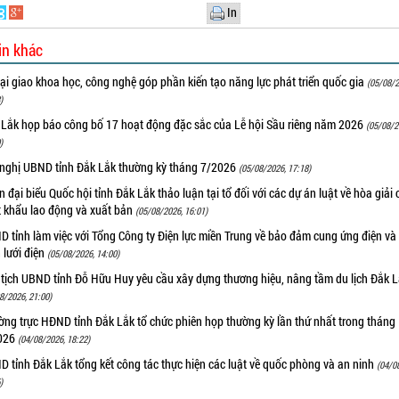
In
in khác
i giao khoa học, công nghệ góp phần kiến tạo năng lực phát triển quốc gia
(05/08/2
)
 Lắk họp báo công bố 17 hoạt động đặc sắc của Lễ hội Sầu riêng năm 2026
(05/08/2
)
 nghị UBND tỉnh Đắk Lắk thường kỳ tháng 7/2026
(05/08/2026, 17:18)
 đại biểu Quốc hội tỉnh Đắk Lắk thảo luận tại tổ đối với các dự án luật về hòa giải 
t khẩu lao động và xuất bản
(05/08/2026, 16:01)
 tỉnh làm việc với Tổng Công ty Điện lực miền Trung về bảo đảm cung ứng điện và
n lưới điện
(05/08/2026, 14:00)
 tịch UBND tỉnh Đỗ Hữu Huy yêu cầu xây dựng thương hiệu, nâng tầm du lịch Đắk 
8/2026, 21:00)
ng trực HĐND tỉnh Đắk Lắk tổ chức phiên họp thường kỳ lần thứ nhất trong tháng
026
(04/08/2026, 18:22)
 tỉnh Đắk Lắk tổng kết công tác thực hiện các luật về quốc phòng và an ninh
(04/0
)