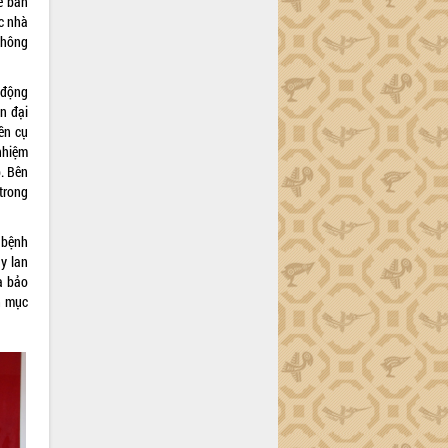
e ban
ác nhà
 thông
 động
n đại
ền cụ
nhiệm
. Bên
trong
 bệnh
y lan
à bảo
h mục