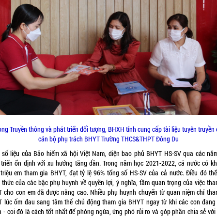
ng Truyền thông và phát triển đối tượng, BHXH tỉnh cung cấp tài liệu tuyên truyền
cán bộ phụ trách BHYT Trường THCS&THPT Đông Du
 số liệu của Bảo hiểm xã hội Việt Nam, diện bao phủ BHYT HS-SV qua các nă
 triển ổn định với xu hướng tăng dần. Trong năm học 2021-2022, cả nước có k
 triệu em tham gia BHYT, đạt tỷ lệ 96% tổng số HS-SV của cả nước. Điều đó thể
 thức của các bậc phụ huynh về quyền lợi, ý nghĩa, tầm quan trọng của việc tha
 cho con em đã được nâng cao. Nhiều phụ huynh chuyển từ quan niệm chỉ tha
 lúc ốm đau sang tâm thế chủ động tham gia BHYT ngay từ khi các con đang
 - coi đó là cách tốt nhất để phòng ngừa, ứng phó rủi ro và góp phần chia sẻ với