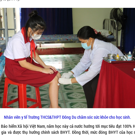
Nhân viên y tế Trường THCS&THPT Đông Du chăm sóc sức khỏe cho học sinh.
 Bảo hiểm Xã hội Việt Nam, năm học này cả nước hướng tới mục tiêu đạt 100% 
 gia và được thụ hưởng chính sách BHYT. Đồng thời, mức đóng BHYT của học s