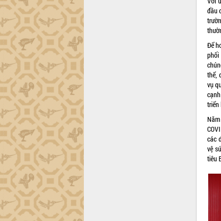
Với 
đầu c
Đắk Lắk công bố Quy hoạch và xúc
trườn
tiến đầu tư tỉnh
thườn
Ngành cá ngừ Đắk Lắk chủ động thích
ứng để giữ vững thị trường xuất khẩu
Để h
phối
Diễn đàn Kinh tế tư nhân Việt Nam đột
chún
phá cơ chế - Hợp tác công tư
thể,
Đề án 06 tạo bước ngoặt đột phá trong
vụ q
cải cách hành chính tỉnh Đắk Lắk
cạnh
Kết nối tour, đẩy mạnh chuyển đổi số
triể
để phát triển du lịch Đắk Lắk
Năm 
Khởi động Dự án Đầu tư xây dựng hạ
COVI
tầng kỹ thuật Cụm công nghiệp Tân
các 
Tiến
vệ s
Gặp mặt các cơ quan báo chí nhân Kỷ
tiêu
niệm 101 năm Ngày Báo chí Cách
mạng Việt Nam
Đắk Lắk sơ kết 4 năm triển khai thực
hiện Đề án 06 của Chính phủ
Họp báo thông tin về Hội nghị Công bố
Quy hoạch và Xúc tiến đầu tư tỉnh Đắk