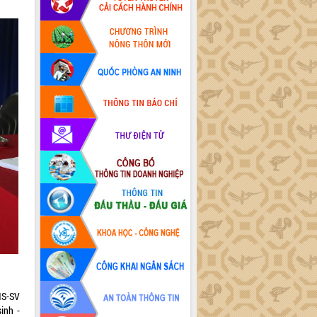
HS-SV
inh -