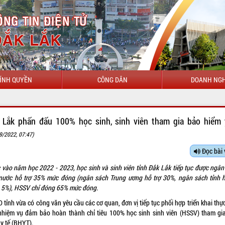
ÍNH QUYỀN
CÔNG DÂN
DOANH NGH
 Lắk phấn đấu 100% học sinh, sinh viên tham gia bảo hiểm 
9/2022, 07:47)
Đọc bài 
 vào năm học 2022 - 2023, học sinh và sinh viên tỉnh Đắk Lắk tiếp tục được ngân
nước hỗ trợ 35% mức đóng (ngân sách Trung ương hỗ trợ 30%, ngân sách tỉnh h
 5%), HSSV chỉ đóng 65% mức đóng.
tỉnh vừa có công văn yêu cầu các cơ quan, đơn vị tiếp tục phối hợp triển khai thự
nhiệm vụ đảm bảo hoàn thành chỉ tiêu 100% học sinh sinh viên (HSSV) tham gi
y tế (BHYT).