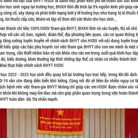
ưu điểm nổi bật của BHYT HSSV là dành một phần kinh phí để chăm sóc sức khỏ
ho học sinh ngay tại trường học, BHXH tỉnh đã trích lại 5% nguồn kinh phí giúp c
g củng cố, xây dựng và phát triển mạng lưới y tế trường học như trang bị tủ thuốc
g, túi thuốc cấp cứu, khám và lập sổ theo dõi sức khỏe cho học sinh...
oàn thành chỉ tiêu 100% HSSV tham gia BHYT, BHXH tỉnh và các huyện, thị xã chủ
 hợp với các sở, ban, ngành, đoàn thể, địa phương liên quan, các cơ quan thông ti
g tăng cường tuyên truyền về chính sách BHYT cho HSSV với nội dung tuyên truy
 dễ hiểu giúp các bậc phụ huynh coi việc tham gia BHYT cho con em mình là một 
uan trọng, cần thiết nhằm bảo vệ sức khỏe cho các em trong suốt quá trình học tập
 đó, biểu dương, khen thưởng kịp thời những tập thể, cá nhân có nhiều thành tích 
n khai thực hiện chính sách BHYT HSSV.
học 2022 - 2023 học sinh đều quay trở lại trường học trực tiếp, trong khi đó dịch
D-19 vẫn còn đang diễn biến khó lường. Cùng với đó sẽ tiềm ẩn nhiều nguy cơ lâ
dịch bệnh nên việc tham gia BHYT không chỉ giúp các em HSSV được chăm sóc v
ức khỏe khi không may ốm đau mà còn góp phần quan trọng trong việc hoàn thàn
 BHYT toàn dân- Bà Trà nhấn mạnh.