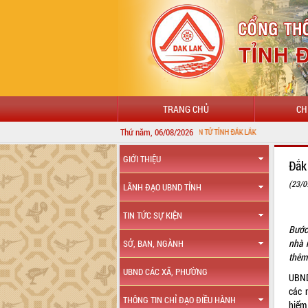
TRANG CHỦ
CH
Thứ năm, 06/08/2026
GIỚI THIỆU
Đắk
(23/0
LÃNH ĐẠO UBND TỈNH
TIN TỨC SỰ KIỆN
Bước
nhà 
SỞ, BAN, NGÀNH
thêm
UBND CÁC XÃ, PHƯỜNG
UBND 
các 
THÔNG TIN CHỈ ĐẠO ĐIỀU HÀNH
hiểm 