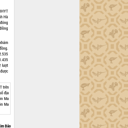
 BHYT
nh Hà
 đóng
 Đồng
 khám
đồng.
 2.535
1.435
 lượt
 được
T trên
số địa
uôn Ma
uôn Ma
im Bảo