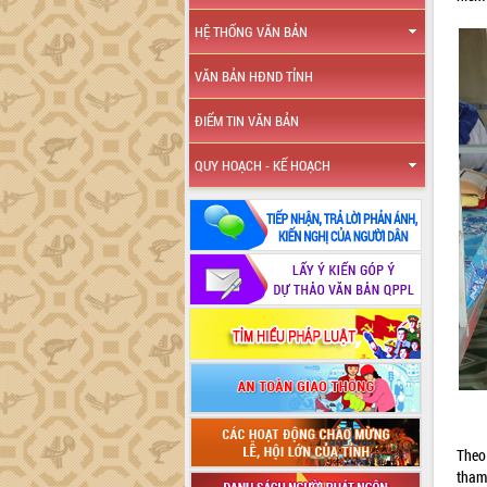
HỆ THỐNG VĂN BẢN
VĂN BẢN HĐND TỈNH
ĐIỂM TIN VĂN BẢN
QUY HOẠCH - KẾ HOẠCH
Theo
tham