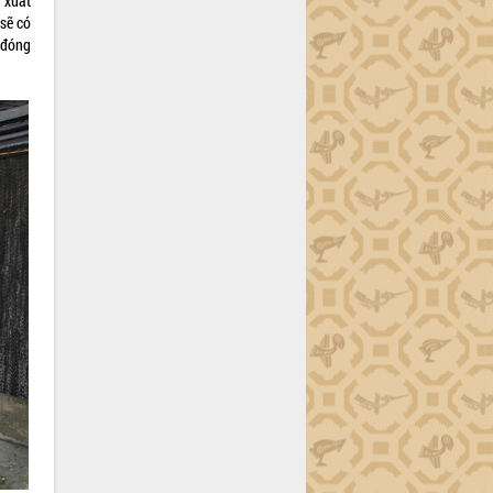
n xuất
sẽ có
 đóng