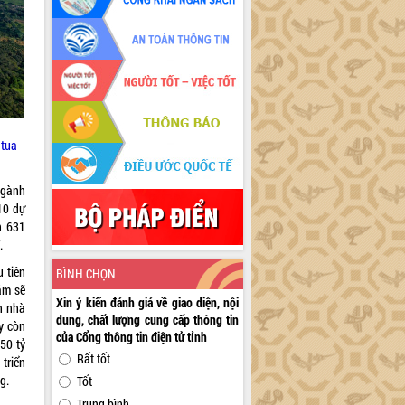
 tua
ngành
10 dự
n 631
.
 tiên
BÌNH CHỌN
ăm sẽ
Xin ý kiến đánh giá về giao diện, nội
n nhà
dung, chất lượng cung cấp thông tin
y còn
của Cổng thông tin điện tử tỉnh
50 tỷ
Rất tốt
triển
g.
Tốt
Trung bình