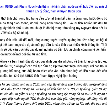
tịch UBND tỉnh Phạm Ngọc Nghị thăm mô hình chăn nuôi gà kết hợp điện áp mái ch
nhuận 2,5 tỷ đồng/năm ở huyện Buôn Đôn
thời tỉnh chú trọng tập trung đầu tư phát triển kết cấu hạ tầng từng bước đồng b
là hạ tầng giao thông, đô thị, công nghệ thông tin... và ưu tiên nguồn lực đầu t
g lấy thành phố Buôn Ma Thuột là đô thị trung tâm vùng Tây Nguyên theo Kết lu
L/TW của Bộ Chính trị.
 nay tỉnh Đắk Lắk đổi mới, tăng cường tuyên truyền, quảng bá tiềm năng, cơ hội đ
lợi thế danh mục các dự án mời gọi đầu tư của tỉnh qua nhiều kênh thông tin. Thời
tỉnh sẽ tiếp cận trực tiếp các doanh nghiệp có tiềm lực tài chính, công nghệ tiên tiến
oài nước để mời gọi đầu tư vào tỉnh.
hể hóa và ban hành đầy đủ các quy định của địa phương về triển khai công tác xúc 
út đầu tư, giải quyết các thủ tục đầu tư; kịp thời phát hiện, kiến nghị với các Bộ,
g ương bổ sung, sửa đổi, hoàn thiện các văn bản pháp luật có liên quan đến côn
hút đầu tư - Chủ tịch UBND tỉnh Phạm Ngọc Nghị định hướng.
 kê của UBND tỉnh năm 2021, tỉnh cấp Quyết định chủ trương đầu tư/Quyết địn
 nhà đầu tư cho 22 dự án, với tổng số vốn đầu tư 11.781,78 tỷ đồng, giảm 04 dự
số vốn đầu tư giảm 9.123,7 tỷ đồng so với cùng kỳ; trong đó có 07/22 là dự án 
ư trực tiếp nước ngoài (FDI) thuộc lĩnh vực điện gió, nông nghiệp, với tổng vốn đ
1 tỷ đồng (tương đương 540 triệu USD); nâng tổng số dự án FDI trên địa bàn tỉnh