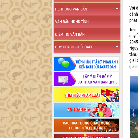
Với d
HỆ THỐNG VĂN BẢN
đánh 
phát
VĂN BẢN HĐND TỈNH
Trên
ĐIỂM TIN VĂN BẢN
quyế
2045
QUY HOẠCH - KẾ HOẠCH
Nguy
tâm, 
giai
giai 