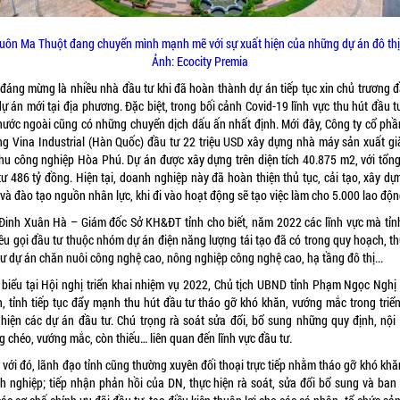
uôn Ma Thuột đang chuyển mình mạnh mẽ với sự xuất hiện của những dự án đô thị
Ảnh: Ecocity Premia
 đáng mừng là nhiều nhà đầu tư khi đã hoàn thành dự án tiếp tục xin chủ trương đ
ự án mới tại địa phương. Đặc biệt, trong bối cảnh Covid-19 lĩnh vực thu hút đầu t
 nước ngoài cũng có những chuyển dịch dấu ấn nhất định. Mới đây, Công ty cổ phầ
g Vina Industrial (Hàn Quốc) đầu tư 22 triệu USD xây dựng nhà máy sản xuất gi
Khu công nghiệp Hòa Phú.
Dự án
được xây dựng trên diện tích 40.875 m2, với tổn
tư 486 tỷ đồng. Hiện tại,
doanh nghiệp
này đã hoàn thiện thủ tục, cải tạo, xây dự
và đào tạo nguồn nhân lực, khi đi vào hoạt động sẽ tạo việc làm cho 5.000 lao độn
Đinh Xuân Hà – Giám đốc Sở KH&ĐT tỉnh cho biết, năm 2022 các lĩnh vực mà tỉnh
kêu gọi đầu tư thuộc nhóm dự án điện năng lượng tái tạo đã có trong quy hoạch, th
tư dự án chăn nuôi công nghệ cao, nông nghiệp công nghệ cao, hạ tầng đô thị...
 biểu tại Hội nghị triển khai nhiệm vụ 2022, Chủ tịch UBND tỉnh Phạm Ngọc Nghị
, tỉnh tiếp tục đẩy mạnh thu hút đầu tư tháo gỡ khó khăn, vướng mắc trong triển
 hiện các dự án đầu tư. Chú trọng rà soát sửa đổi, bổ sung những quy định, nội
 chéo, vướng mắc, còn thiếu… liên quan đến lĩnh vực đầu tư.
 với đó, lãnh đạo tỉnh cũng thường xuyên đối thoại trực tiếp nhằm tháo gỡ khó khă
h nghiệp; tiếp nhận phản hồi của DN, thực hiện rà soát, sửa đổi bổ sung và ban