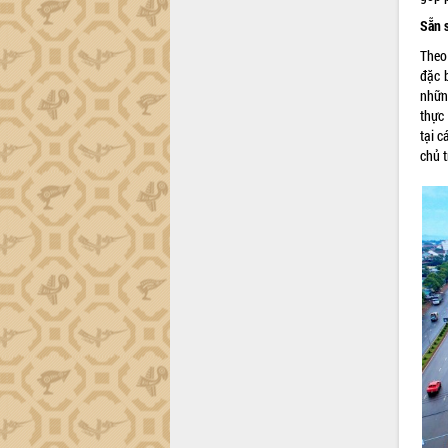
ứng để giữ vững thị trường xuất khẩu
Sẵn 
Diễn đàn Kinh tế tư nhân Việt Nam đột
phá cơ chế - Hợp tác công tư
Theo
Đề án 06 tạo bước ngoặt đột phá trong
đặc 
cải cách hành chính tỉnh Đắk Lắk
nhữn
thực
Kết nối tour, đẩy mạnh chuyển đổi số
tại c
để phát triển du lịch Đắk Lắk
chủ t
Khởi động Dự án Đầu tư xây dựng hạ
tầng kỹ thuật Cụm công nghiệp Tân
Tiến
Gặp mặt các cơ quan báo chí nhân Kỷ
niệm 101 năm Ngày Báo chí Cách
mạng Việt Nam
Đắk Lắk sơ kết 4 năm triển khai thực
hiện Đề án 06 của Chính phủ
Họp báo thông tin về Hội nghị Công bố
Quy hoạch và Xúc tiến đầu tư tỉnh Đắk
Lắk
Khơi thông điểm nghẽn, đẩy nhanh
giải ngân vốn khắc phục thiên tai