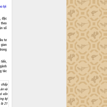
o lợi
ộ, đặc
ư theo
ận số
ầu tư
 gian
 trong
tiến,
 ngành
g tác
h chấp
 án và
có vốn
ăng ký
 là 21