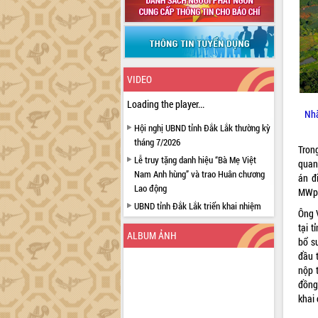
VIDEO
Loading the player...
Nhà
Hội nghị UBND tỉnh Đắk Lắk thường kỳ
tháng 7/2026
Tron
Lễ truy tặng danh hiệu “Bà Mẹ Việt
quan
Nam Anh hùng” và trao Huân chương
án đ
Lao động
MWp. 
UBND tỉnh Đắk Lắk triển khai nhiệm
Ông 
vụ 6 tháng cuối năm 2026
tại 
ALBUM ẢNH
Kỳ họp thứ Hai, Hội đồng nhân dân
bổ s
tỉnh khóa XI quyết nghị nhiều nội dung
đầu 
quan trọng
nộp 
đồng
Bí thư Tỉnh ủy Lương Nguyễn Minh
khai 
Triết thăm, tặng quà người có công với
cách mạng