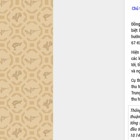
nhanh tiến độ các dự án trọng điểm
trong Khu kinh tế Nam Phú Yên
Chủ 
Hòn Yến phát triển du lịch gắn với bảo
tồn biển
Đồng 
Lấy ý kiến điều chỉnh Quy hoạch tỉnh
biệt 
Đắk Lắk thời kỳ 2021-2030, tầm nhìn
hướn
đến năm 2050
67-K
Phát động chiến dịch 30 ngày đêm
Hiện
giải phóng mặt bằng Tuyến đường bộ
các 
ven biển
tới, 
Đắk Lắk nỗ lực thúc đẩy tăng trưởng
và ng
kinh tế từ 10% trở lên trong Quý
Cụ t
II/2026
thu h
Đắk Lắk ký kết thỏa thuận hợp tác về
Trun
chuyển đổi số giai đoạn 2026 – 2030
thu 
với Tập đoàn Bưu chính Viễn thông
Việt Nam
Thống
Thứ trưởng Bộ Y tế làm việc với tỉnh
thuận
Đắk Lắk về phát triển nhân lực y tế
tổng 
cho trạm y tế cấp xã
đầu t
10.14
Du lịch Đắk Lắk nâng tầm trải nghiệm