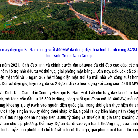
 máy điện gió Ea Nam công suất 400MW đã đóng điện hoà lưới thành công 84/84
bin- Ảnh: Trung Nam Group
g năm 2021, lãnh đạo tỉnh và chính quyền địa phương đã chỉ đạo các cấp, các 
 tâm hỗ trợ nhà đầu tư về thủ tục, giải phóng mặt bằng... Đến nay, Đắk Lắk đã có 
iện mặt trời và 5 ngàn 367 hệ thống điện mặt trời áp mái nhà với công suất hơ
Đối với điện gió, hiện nay, đã có 2 dự án đi vào hoạt động với công suất 428,8 MW
Vũ Đình Tân- Giám đốc Công ty Điện gió Ea Nam Đắk Lắk cho hay, đây là dự án đầu
tỉnh, với tổng vốn đầu tư 16.500 tỷ đồng, công suất giai đoạn một là 400MW, mỗi n
ung khoảng 1,3 tỷ KWh vào nguồn điện quốc gia. Trong thời gian thực hiện dự á
tư đã nộp 1 ngàn 300 tỷ đồng thuế nhập khẩu. Ngoài ra, dự kiến hàng năm công t
thuế thu nhập doanh nghiệp trên 3.000 tỷ đồng và thuế giá trị gia tăng khoảng 2
/năm cho địa phương. Đến nay, Dự án đã đi vào vận hành thương mại, quá trình 
chính quyền địa phương đã hỗ trợ rất tích cực tháo gỡ, giải phóng mặt bằng thi côn