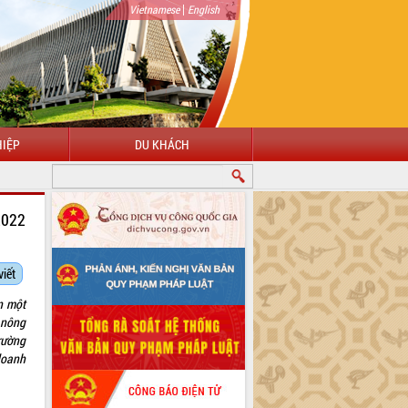
|
Vietnamese
English
IỆP
DU KHÁCH
2022
viết
n một
, nông
rường
doanh