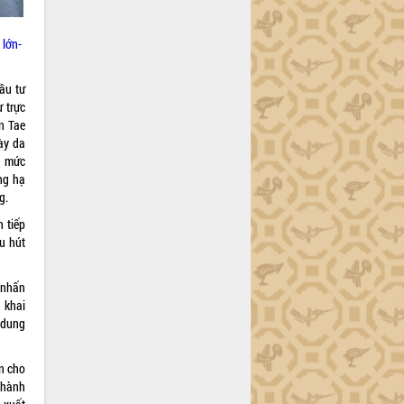
 lớn-
ầu tư
ư trực
n Tae
ày da
g mức
ng hạ
g.
 tiếp
u hút
 nhấn
 khai
 dung
n cho
 hành