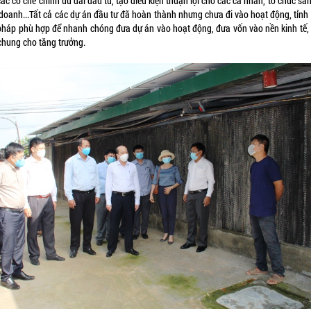
ác cơ chế chính ưu đãi đầu tư, tạo điều kiện thuận lợi cho các cá nhân, tổ chức sả
 doanh...Tất cả các dự án đầu tư đã hoàn thành nhưng chưa đi vào hoạt động, tỉnh 
 pháp phù hợp để nhanh chóng đưa dự án vào hoạt động, đưa vốn vào nền kinh tế,
chung cho tăng trưởng.