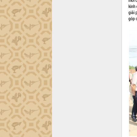
mới c
hiện nhiệm vụ quản lý tài sản công
kinh
hàng tuần
giải
Tháo gỡ những vướng mắc, đẩy mạnh
góp 
công tác cải cách thủ tục hành chính
tại Trung tâm Phục vụ hành chính
công tỉnh
Đắk Lắk: Tôn vinh 46 giải pháp tại Hội
thi Sáng tạo Kỹ thuật 2024 - 2025
Đắk Lắk rà soát, điều chỉnh Đề án 190
về phát triển nuôi trồng thủy sản
Phó Chủ tịch UBND tỉnh Đắk Lắk
Trương Công Thái kiểm tra thực địa
Dự án cao tốc Khánh Hòa - Buôn Ma
Thuột
Định vị cà phê Việt Nam như một “di
sản sống” trong dòng chảy toàn cầu
Xây dựng nông thôn mới: Nâng cao đời
sống người dân từ những mô hình thiết
thực
Quyết liệt tháo gỡ vướng mắc, đẩy