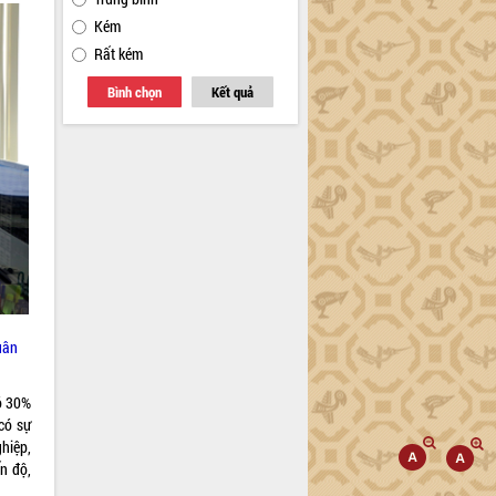
Kém
Rất kém
Bình chọn
Kết quả
uân
ó 30%
 có sự
ghiệp,
n độ,