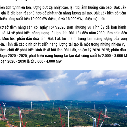
iện tích tự nhiên lớn, lượng bức xạ nhiệt cao, lại ít bị ảnh hưởng của bão, Đắk Lắ
giá là địa bàn rất phù hợp để phát triển năng lượng tái tạo. Đắk Lắk hiện có tiề
 triển công suất trên 10.000MW điện gió và 16.000MWp điện mặt trời.
 cơ sở tiềm năng sẵn có, ngày 15/7/2020 Ban Thường vụ Tỉnh ủy đã ban hành
t số 14 về phát triển năng lượng tái tạo tỉnh Đắk Lắk đến năm 2030, tầm nhìn đế
. Mục tiêu phấn đấu đưa tỉnh Đắk Lắk trở thành trung tâm năng lượng của vùn
ên. Tỉnh đã xác định phát triển năng lượng tái tạo là một trong những nhiệm vụ 
then chốt để phát triển kinh tế xã hội tỉnh Đắk Lắk, nhiệm kỳ 2020-2025; phấn đấu
 đoạn 2020 - 2025, phát triển năng lượng tái tạo đạt công suất từ 2.000 - 3.000 
đoạn 2026 - 2030 là từ 3.000 - 4.000 MW.