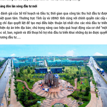
sàng đón làn sóng đầu tư mới
 đánh giá của Sở Kế hoạch và Đầu tư, thời gian qua công tác thu hút đầu tư được
biệt quan tâm. Thường trực Tỉnh ủy và UBND tỉnh cùng với chính quyền các cấp 
g chỉ đạo quyết liệt để tạo mọi điều kiện thuận lợi nhất cho các nhà đầu tư triển
 hiện dự án trên địa bàn; chú trọng nâng cao hiệu quả hoạt động của cơ chế “một
ác sở, ban, ngành và đối thoại hỗ trợ nhà đầu tư triển khai những dự án được quyế
rương đầu tư......