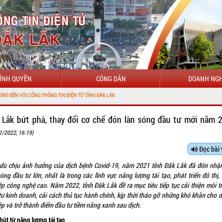
ÍNH QUYỀN
CÔNG DÂN
DOANH NGH
IỆN TỬ TỈNH ĐẮK LẮK
 Lắk bứt phá, thay đổi cơ chế đón làn sóng đầu tư mới năm 
1/2022, 16:19)
Đọc bài 
dù chịu ảnh hưởng của dịch bệnh Covid-19, năm 2021 tỉnh Đắk Lắk đã đón nhậ
óng đầu tư lớn, nhất là trong các lĩnh vực năng lượng tái tạo, phát triển đô thị
ệp công nghệ cao. Năm 2022, tỉnh Đắk Lắk đề ra mục tiêu tiếp tục cải thiện môi t
tư kinh doanh, cải cách thủ tục hành chính, kịp thời tháo gỡ những khó khăn cho 
ệp và trở thành điểm đầu tư tiềm năng xanh sau dịch.
hút từ năng lượng tái tạo