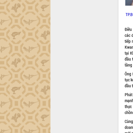
HĐND tỉnh thông qua điều chỉnh Quy
hoạch tỉnh thời kỳ 2021-2030
Hội thảo góp ý hồ sơ điều chỉnh quy
TP.B
hoạch tỉnh Đắk Lắk thời kỳ 2021-2030,
tầm nhìn đến năm 2050
Điều
Nâng cao hiệu quả hoạt động của các
các d
doanh nghiệp nhà nước
tiếp
Hội nghị triển khai kết nối mạng
Kwan
truyền số liệu chuyên dùng phục vụ cơ
tại 
quan Đảng, Nhà nước
đầu 
tầng 
Lễ phát động chuỗi hoạt động chung
tay làm sạch môi trường
Ông 
Xã Ea Kar bước chuyển mình trong
tục 
công tác cải cách hành chính mô hình
đầu 
mới
Phát
UBND tỉnh họp báo định kỳ tháng 4
mạnh
năm 2026
thực
Hội thảo khoa học “Giải pháp thúc đẩy
chồng
phát triển nền kinh tế xanh tại tỉnh
Cùng
Đắk Lắk”
doan
Tăng cường giám sát, đôn đốc thực