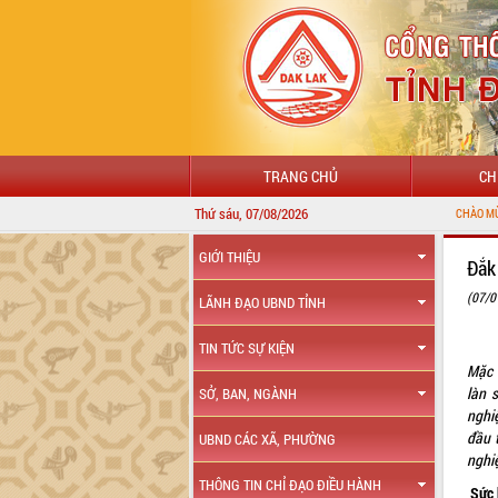
TRANG CHỦ
CH
Thứ sáu, 07/08/2026
CHÀO MỪNG ĐẾN VỚI CỔNG THÔNG TIN Đ
GIỚI THIỆU
Đắk
(07/0
LÃNH ĐẠO UBND TỈNH
TIN TỨC SỰ KIỆN
Mặc 
làn s
SỞ, BAN, NGÀNH
nghi
đầu 
UBND CÁC XÃ, PHƯỜNG
nghi
THÔNG TIN CHỈ ĐẠO ĐIỀU HÀNH
Sức 