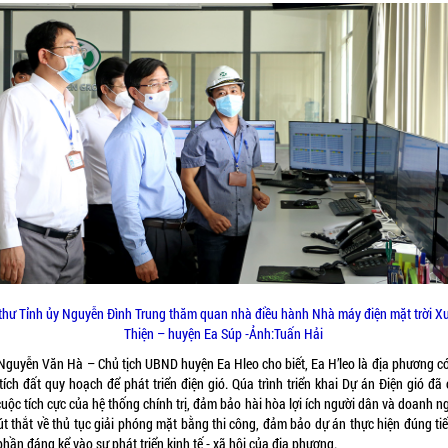
 thư Tỉnh ủy Nguyễn Đình Trung thăm quan nhà điều hành Nhà máy điện mặt trời X
Thiện – huyện Ea Súp -Ảnh:Tuấn Hải
Nguyễn Văn Hà – Chủ tịch UBND huyện Ea Hleo cho biết, Ea H’leo là địa phương c
tích đất quy hoạch để phát triển điện gió. Qúa trình triển khai Dự án Điện gió đã
uộc tích cực của hệ thống chính trị, đảm bảo hài hòa lợi ích người dân và doanh n
út thắt về thủ tục giải phóng mặt bằng thi công, đảm bảo dự án thực hiện đúng tiế
hần đáng kể vào sự phát triển kinh tế - xã hội của địa phương.