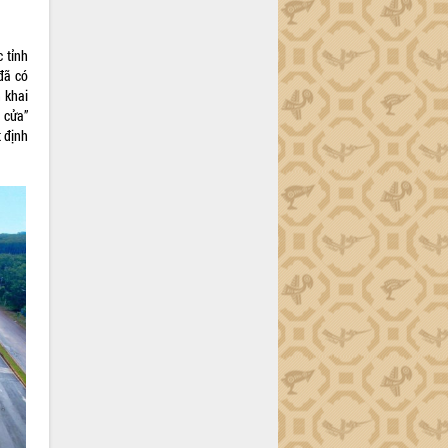
 tỉnh
đã có
 khai
 cửa”
t định