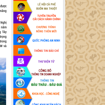
k được
m năng
 Nghị
n năm
g Tây
trọng
 trong
MW và