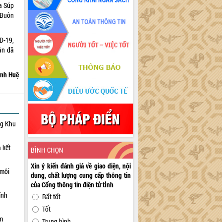
a Súp
 Buôn
D-19,
ân đã
nh Huệ
ng Khu
 kết
BÌNH CHỌN
Xin ý kiến đánh giá về giao diện, nội
 môi
dung, chất lượng cung cấp thông tin
của Cổng thông tin điện tử tỉnh
ỉnh
Rất tốt
Tốt
ạm
Trung bình