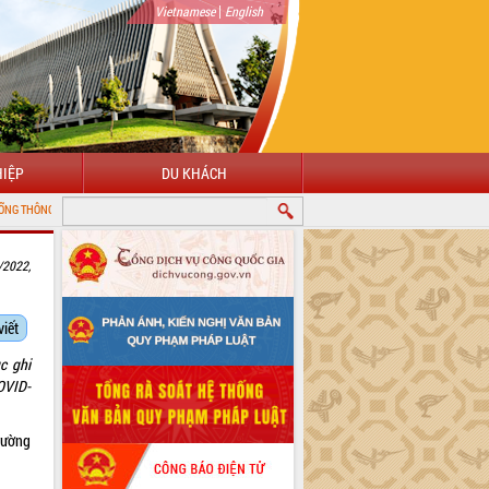
|
Vietnamese
English
IỆP
DU KHÁCH
N ĐIỆN TỬ TỈNH ĐẮK LẮK
/2022,
viết
c ghi
OVID-
rường