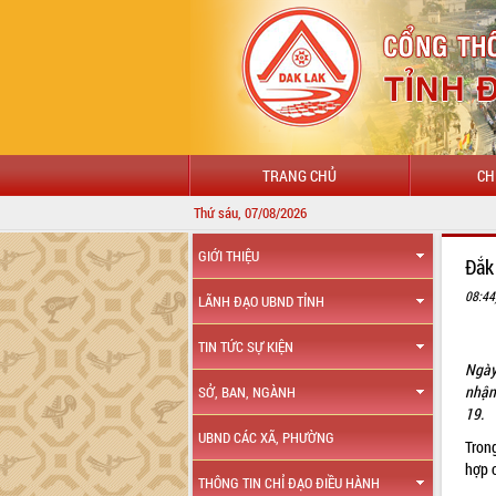
TRANG CHỦ
CH
Thứ sáu, 07/08/2026
GIỚI THIỆU
Đắk
08:44
LÃNH ĐẠO UBND TỈNH
TIN TỨC SỰ KIỆN
Ngày
nhận
SỞ, BAN, NGÀNH
19.
UBND CÁC XÃ, PHƯỜNG
Tron
hợp c
THÔNG TIN CHỈ ĐẠO ĐIỀU HÀNH