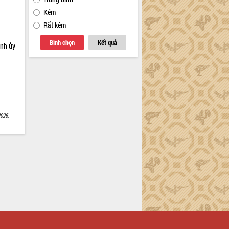
Kém
Rất kém
Bình chọn
Kết quả
ỉnh ủy
026,