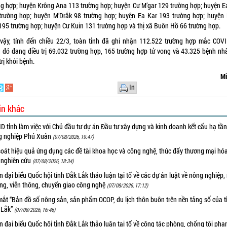
ng hợp; huyện Krông Ana 113 trường hợp; huyện Cư M’gar 129 trường hợp; huyện E
trường hợp; huyện M’Drắk 98 trường hợp; huyện Ea Kar 193 trường hợp; huyện
195 trường hợp; huyện Cư Kuin 131 trường hợp và thị xã Buôn Hồ 66 trường hợp.
vậy, tính đến chiều 22/3, toàn tỉnh đã ghi nhận 112.522 trường hợp mắc COVI
g đó đang điều trị 69.032 trường hợp, 165 trường hợp tử vong và 43.325 bệnh nh
trị khỏi bệnh.
Mi
In
in khác
 tỉnh làm việc với Chủ đầu tư dự án Đầu tư xây dựng và kinh doanh kết cấu hạ tầ
g nghiệp Phú Xuân
(07/08/2026, 19:47)
oát hiệu quả ứng dụng các đề tài khoa học và công nghệ, thúc đẩy thương mại hóa
 nghiên cứu
(07/08/2026, 18:34)
 đại biểu Quốc hội tỉnh Đắk Lắk thảo luận tại tổ về các dự án luật về nông nghiệp,
ờng, viễn thông, chuyển giao công nghệ
(07/08/2026, 17:12)
ắt “Bản đồ số nông sản, sản phẩm OCOP, du lịch thôn buôn trên nền tảng số của t
 Lắk”
(07/08/2026, 16:46)
 đại biểu Quốc hội tỉnh Đắk Lắk thảo luận tại tổ về công tác phòng, chống tội ph