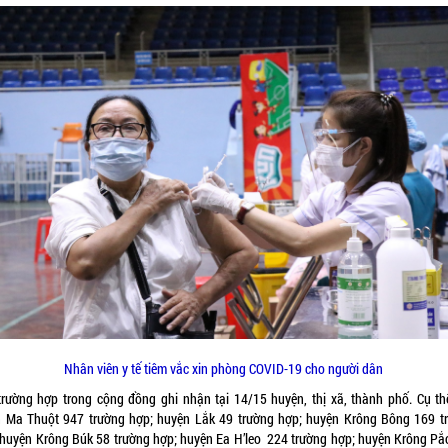
Nhân viên y tế tiêm vắc xin phòng COVID-19 cho người dân
trường hợp trong cộng đồng ghi nhận tại 14/15 huyện, thị xã, thành phố. Cụ thể
 Ma Thuột 947 trường hợp; huyện Lắk 49 trường hợp; huyện Krông Bông 169 t
 huyện Krông Búk 58 trường hợp; huyện Ea H’leo 224 trường hợp; huyện Krông Pắ