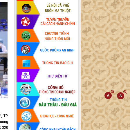
, TP.
rường
c 320