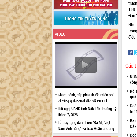
trườ
198 
Đôn 
Như 
tron
VIDEO
điều 
Các t
UBND
côn
Rà s
Khám bệnh, cấp phát thuốc miễn phí
quả
và tặng quà người dân xã Cư Pui
Đoàn
Hội nghị UBND tỉnh Đắk Lắk thường kỳ
trư
tháng 7/2026
Ra m
Lễ truy tặng danh hiệu “Bà Mẹ Việt
Đắk
Nam Anh hùng” và trao Huân chương
Lao động
Đoàn