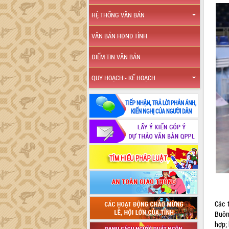
HỆ THỐNG VĂN BẢN
VĂN BẢN HĐND TỈNH
ĐIỂM TIN VĂN BẢN
QUY HOẠCH - KẾ HOẠCH
Các 
Buôn
hợp;