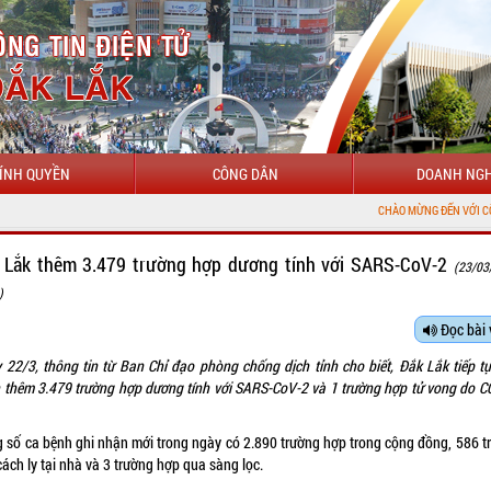
ÍNH QUYỀN
CÔNG DÂN
DOANH NGH
CHÀO MỪNG ĐẾN VỚI CỔNG THÔNG TI
 Lắk thêm 3.479 trường hợp dương tính với SARS-CoV-2
(23/03
)
Đọc bài 
 22/3, thông tin từ Ban Chỉ đạo phòng chống dịch tỉnh cho biết, Đắk Lắk tiếp tụ
 thêm 3.479 trường hợp dương tính với SARS-CoV-2 và 1 trường hợp tử vong do C
g số ca bệnh ghi nhận mới trong ngày có 2.890 trường hợp trong cộng đồng, 586 t
ách ly tại nhà và 3 trường hợp qua sàng lọc.