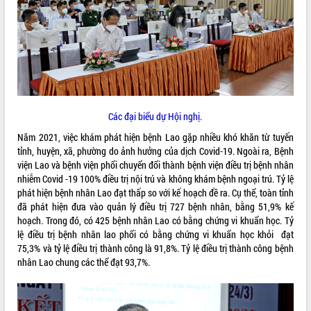
ĐIỂM TIN VĂN BẢN
QUY HOẠCH - KẾ HOẠCH
Các đại biểu dự Hội nghị.
Năm 2021, việc khám phát hiện bệnh Lao gặp nhiều khó khăn từ tuyến
tỉnh, huyện, xã, phường do ảnh hưởng của dịch Covid-19. Ngoài ra, Bệnh
viện Lao và bệnh viện phổi chuyển đổi thành bệnh viện điều trị bệnh nhân
nhiễm Covid -19 100% điều trị nội trú và không khám bệnh ngoại trú. Tỷ lệ
phát hiện bệnh nhân Lao đạt thấp so với kế hoạch đề ra. Cụ thể, toàn tỉnh
đã phát hiện đưa vào quản lý điều trị 727 bệnh nhân, bằng 51,9% kế
hoạch. Trong đó, có 425 bệnh nhân Lao có bằng chứng vi khuẩn học. Tỷ
lệ điều trị bệnh nhân lao phổi có bằng chứng vi khuẩn học khỏi đạt
75,3% và tỷ lệ điều trị thành công là 91,8%. Tỷ lệ điều trị thành công bệnh
nhân Lao chung các thể đạt 93,7%.