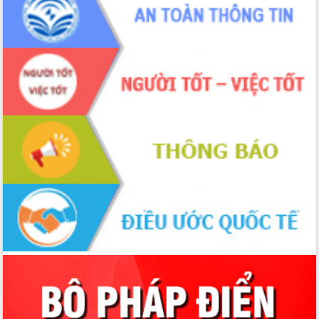
mới
Chuyển đổi số 'mở đường' cho nông
nghiệp Đắk Lắk tăng trưởng bứt phá
Triển khai đồng bộ đo đạc, lập hồ sơ
địa chính, hoàn thiện cơ sở dữ liệu đất
đai
Ứng dụng sinh trắc học - Bước tiến
trong hành trình chuyển đổi số tại Đắk
Lắk
Đắk Lắk nâng cao hiệu quả công tác
Đảng từ Sổ tay đảng viên điện tử
Đắk Lắk đẩy mạnh nuôi biển công
nghệ, hướng tới phát triển thủy sản
bền vững
Tập huấn nâng cao năng lực triển khai
chuyển đổi số cho cán bộ, công chức
cấp xã
Đắk Lắk phát động hưởng ứng Ngày
Quyền của người tiêu dùng Việt Nam
2026