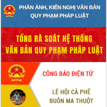
hiện nhiệm vụ quản lý tài sản công
hàng tuần
Tháo gỡ những vướng mắc, đẩy mạnh
công tác cải cách thủ tục hành chính
tại Trung tâm Phục vụ hành chính
công tỉnh
Đắk Lắk: Tôn vinh 46 giải pháp tại Hội
thi Sáng tạo Kỹ thuật 2024 - 2025
Đắk Lắk rà soát, điều chỉnh Đề án 190
về phát triển nuôi trồng thủy sản
Phó Chủ tịch UBND tỉnh Đắk Lắk
Trương Công Thái kiểm tra thực địa
Dự án cao tốc Khánh Hòa - Buôn Ma
Thuột
Định vị cà phê Việt Nam như một “di
sản sống” trong dòng chảy toàn cầu
Xây dựng nông thôn mới: Nâng cao đời
sống người dân từ những mô hình thiết
thực
Quyết liệt tháo gỡ vướng mắc, đẩy