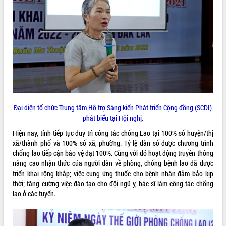
VIDEO
Đại diện tổ chức Trung tâm Hỗ trợ Sáng kiến Phát triển Cộng đồng (SCDI)
Lễ truy tặng danh hiệu “Bà Mẹ Việt
phát biểu tại Hội nghị.
Nam Anh hùng” và trao Huân chương
Hiện nay, tỉnh tiếp tục duy trì công tác chống Lao tại 100% số huyện/thị
Lao động
xã/thành phố và 100% số xã, phường. Tỷ lệ dân số được chương trình
UBND tỉnh Đắk Lắk triển khai nhiệm
chống lao tiếp cận bảo vệ đạt 100%. Cùng với đó hoạt động truyền thông
vụ 6 tháng cuối năm 2026
nâng cao nhận thức của người dân về phòng, chống bệnh lao đã được
Kỳ họp thứ Hai, Hội đồng nhân dân
triển khai rộng khắp; việc cung ứng thuốc cho bệnh nhân đảm bảo kịp
tỉnh khóa XI quyết nghị nhiều nội dung
thời; tăng cường việc đào tạo cho đội ngũ y, bác sĩ làm công tác chống
quan trọng
ALBUM ẢNH
lao ở các tuyến.
Bí thư Tỉnh ủy Lương Nguyễn Minh
Triết thăm, tặng quà người có công với
cách mạng