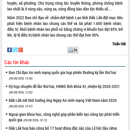
ứng để giữ vững thị trường xuất khẩu
huyện, xã phường. Chú trọng công tác truyền thông, phòng chống bệnh
Diễn đàn Kinh tế tư nhân Việt Nam đột
lao nhất là ở vùng sâu, vùng xa, cùng đồng bào dân tộc thiểu số …
phá cơ chế - Hợp tác công tư
Năm 2022 Ban chỉ đạo về chấm dứt bệnh Lao tỉnh Đắk Lắk đặt mục tiêu
Đề án 06 tạo bước ngoặt đột phá trong
phát hiện bệnh nhân lao chung các thể và tái phát 1.600 bệnh nhân;
cải cách hành chính tỉnh Đắk Lắk
điều trị khỏi bệnh nhân lao phổi có bằng chứng vi khuẩn học đạt 85% trở
Kết nối tour, đẩy mạnh chuyển đổi số
lên, tỷ lệ điều trị bệnh nhân lao chung các thể đạt hơn 90%.
để phát triển du lịch Đắk Lắk
Tuấn Hải
Khởi động Dự án Đầu tư xây dựng hạ
In
tầng kỹ thuật Cụm công nghiệp Tân
Tiến
Các tin khác
Gặp mặt các cơ quan báo chí nhân Kỷ
Ban Chỉ đạo An ninh mạng quốc gia họp phiên thường kỳ lần thứ hai
niệm 101 năm Ngày Báo chí Cách
mạng Việt Nam
(06/08/2026, 14:06)
Đắk Lắk sơ kết 4 năm triển khai thực
Kỳ họp chuyên đề lần thứ hai, HĐND tỉnh khóa XI, nhiệm kỳ 2026-2031
hiện Đề án 06 của Chính phủ
(06/08/2026, 12:02)
Họp báo thông tin về Hội nghị Công bố
Đắk Lắk mít tinh hưởng ứng Ngày An ninh mạng Việt Nam năm 2026
Quy hoạch và Xúc tiến đầu tư tỉnh Đắk
(06/08/2026, 10:47)
Lắk
Ngoại giao khoa học, công nghệ góp phần kiến tạo năng lực phát triển
Khơi thông điểm nghẽn, đẩy nhanh
quốc gia
(05/08/2026, 18:13)
giải ngân vốn khắc phục thiên tai
Đắk Lắk họp báo công bố 17 hoạt động đặc sắc của Lễ hội Sầu riêng