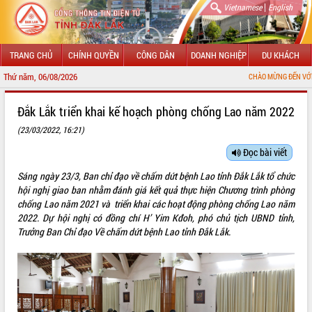
|
Vietnamese
English
TRANG CHỦ
CHÍNH QUYỀN
CÔNG DÂN
DOANH NGHIỆP
DU KHÁCH
Thứ năm, 06/08/2026
CHÀO MỪNG ĐẾN VỚI CỔNG THÔNG
GIỚI THIỆU
Đắk Lắk triển khai kế hoạch phòng chống Lao năm 2022
(23/03/2022, 16:21)
LÃNH ĐẠO UBND TỈNH
Đọc bài viết
TIN TỨC SỰ KIỆN
Sáng ngày 23/3, Ban chỉ đạo về chấm dứt bệnh Lao tỉnh Đắk Lắk tổ chức
SỞ, BAN, NGÀNH
hội nghị giao ban nhằm đánh giá kết quả thực hiện Chương trình phòng
chống Lao năm 2021 và triển khai các hoạt động phòng chống Lao năm
UBND CÁC XÃ, PHƯỜNG
2022. Dự hội nghị có đồng chí H’ Yim Kđoh, phó chủ tịch UBND tỉnh,
Trưởng Ban Chỉ đạo Về chấm dứt bệnh Lao tỉnh Đắk Lắk.
THÔNG TIN CHỈ ĐẠO ĐIỀU HÀNH
HỆ THỐNG VĂN BẢN
VĂN BẢN HĐND TỈNH