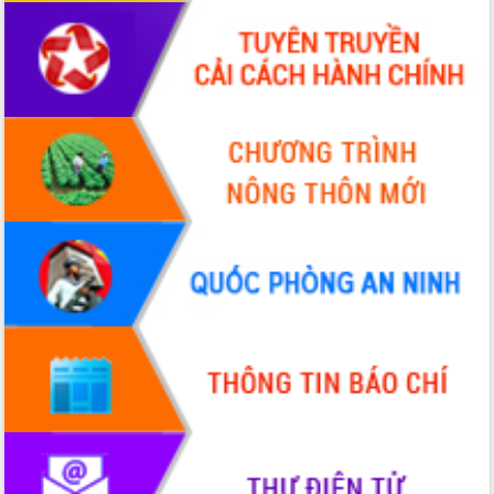
nhanh tiến độ các dự án trọng điểm
trong Khu kinh tế Nam Phú Yên
Hòn Yến phát triển du lịch gắn với bảo
tồn biển
Lấy ý kiến điều chỉnh Quy hoạch tỉnh
Đắk Lắk thời kỳ 2021-2030, tầm nhìn
đến năm 2050
Phát động chiến dịch 30 ngày đêm
giải phóng mặt bằng Tuyến đường bộ
ven biển
Đắk Lắk nỗ lực thúc đẩy tăng trưởng
kinh tế từ 10% trở lên trong Quý
II/2026
Đắk Lắk ký kết thỏa thuận hợp tác về
chuyển đổi số giai đoạn 2026 – 2030
với Tập đoàn Bưu chính Viễn thông
Việt Nam
Thứ trưởng Bộ Y tế làm việc với tỉnh
Đắk Lắk về phát triển nhân lực y tế
cho trạm y tế cấp xã
Du lịch Đắk Lắk nâng tầm trải nghiệm