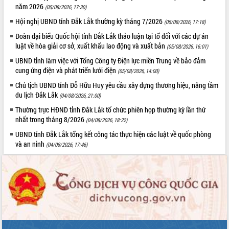
HĐND tỉnh thông qua điều chỉnh Quy
năm 2026
(05/08/2026, 17:30)
hoạch tỉnh thời kỳ 2021-2030
Hội nghị UBND tỉnh Đắk Lắk thường kỳ tháng 7/2026
(05/08/2026, 17:18)
Hội thảo góp ý hồ sơ điều chỉnh quy
hoạch tỉnh Đắk Lắk thời kỳ 2021-2030,
Đoàn đại biểu Quốc hội tỉnh Đắk Lắk thảo luận tại tổ đối với các dự án
tầm nhìn đến năm 2050
luật về hòa giải cơ sở, xuất khẩu lao động và xuất bản
(05/08/2026, 16:01)
Nâng cao hiệu quả hoạt động của các
UBND tỉnh làm việc với Tổng Công ty Điện lực miền Trung về bảo đảm
doanh nghiệp nhà nước
cung ứng điện và phát triển lưới điện
(05/08/2026, 14:00)
Hội nghị triển khai kết nối mạng
Chủ tịch UBND tỉnh Đỗ Hữu Huy yêu cầu xây dựng thương hiệu, nâng tầm
truyền số liệu chuyên dùng phục vụ cơ
du lịch Đắk Lắk
(04/08/2026, 21:00)
quan Đảng, Nhà nước
Thường trực HĐND tỉnh Đắk Lắk tổ chức phiên họp thường kỳ lần thứ
Lễ phát động chuỗi hoạt động chung
nhất trong tháng 8/2026
(04/08/2026, 18:22)
tay làm sạch môi trường
UBND tỉnh Đắk Lắk tổng kết công tác thực hiện các luật về quốc phòng
Xã Ea Kar bước chuyển mình trong
và an ninh
(04/08/2026, 17:46)
công tác cải cách hành chính mô hình
mới
UBND tỉnh họp báo định kỳ tháng 4
năm 2026
Hội thảo khoa học “Giải pháp thúc đẩy
phát triển nền kinh tế xanh tại tỉnh
Đắk Lắk”
Tăng cường giám sát, đôn đốc thực