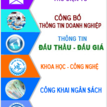
du khách thông qua Hệ thống cơ sở dữ
liệu và Bản đồ số
Tập huấn ứng dụng trí tuệ nhân tạo (AI)
trong thương mại điện tử năm 2026
Đoàn đại biểu Quốc hội tỉnh Đắk Lắk
trao đổi thông tin trước Kỳ họp thứ
nhất, Quốc hội khóa XVI
Quyết liệt cải cách hành chính, khơi
thông nguồn lực phát triển
Nâng cao hiệu lực, hiệu quả HĐND
tỉnh thông qua hiện đại hóa hành chính
Xã Ea Phê gắn cải cách hành chính với
chuyển đổi số
Phó Chủ tịch Thường trực UBND tỉnh
Hồ Thị Nguyên Thảo làm việc tại Trung
tâm Phục vụ hành chính công xã Ea
Phê
Xây dựng nền hành chính số đồng
hành cùng nông dân dân, doanh nghiệp
Giai đoạn 2026-2030, Đắk Lắk phấn
đấu có 77% xã đạt chuẩn nông thôn