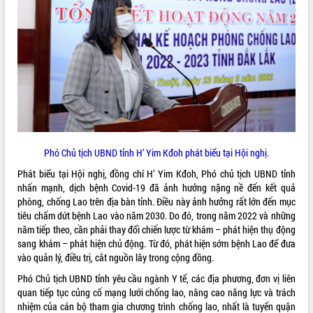
Rà soát, hoàn thiện hệ thống thiết chế
văn hóa, thể thao đáp ứng yêu cầu
phát triển mới
Thường trực HĐND tỉnh Đắk Lắk gặp
mặt Đoàn chuyên gia y tế TP. Hồ Chí
Minh
LIÊN KẾT WEB
Lễ truy điệu và an táng hài cốt liệt sĩ
tại Nghĩa trang Liệt sĩ xã Sơn Hòa
Bàn giải pháp tháo gỡ khó khăn trong
xuất khẩu sầu riêng và triển khai quy
Phó Chủ tịch UBND tỉnh H’ Yim Kđoh phát biểu tại Hội nghị.
THỐNG KÊ TRUY CẬP
định EUDR
Phát biểu tại Hội nghị, đồng chí H’ Yim Kđoh, Phó chủ tịch UBND tỉnh
Thứ trưởng Bộ Nông nghiệp và Môi
Hôm nay:
27062
nhấn mạnh, dịch bệnh Covid-19 đã ảnh hưởng nặng nề đến kết quả
trường Nguyễn Hoàng Hiệp khảo sát
Tất cả:
66003204
phòng, chống Lao trên địa bàn tỉnh. Điều này ảnh hưởng rất lớn đến mục
vùng trồng và doanh nghiệp đóng gói
tiêu chấm dứt bệnh Lao vào năm 2030. Do đó, trong năm 2022 và những
sầu riêng tại Đắk Lắk
năm tiếp theo, cần phải thay đổi chiến lược từ khám – phát hiện thụ động
Trình diễn nghệ thuật chế biến các
sang khám – phát hiện chủ động. Từ đó, phát hiện sớm bệnh Lao để đưa
món ăn từ sầu riêng
vào quản lý, điều trị, cắt nguồn lây trong cộng đồng.
Đắk Lắk công bố Quy hoạch và xúc
Phó Chủ tịch UBND tỉnh yêu cầu ngành Y tế, các địa phương, đơn vị liên
tiến đầu tư tỉnh
quan tiếp tục củng cố mạng lưới chống lao, nâng cao năng lực và trách
Ngành cá ngừ Đắk Lắk chủ động thích
nhiệm của cán bộ tham gia chương trình chống lao, nhất là tuyến quận