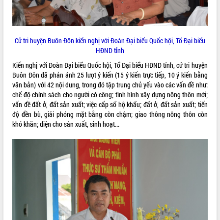
phá cơ chế - Hợp tác công tư
Đề án 06 tạo bước ngoặt đột phá trong
cải cách hành chính tỉnh Đắk Lắk
Kết nối tour, đẩy mạnh chuyển đổi số
Cử tri huyện Buôn Đôn kiến nghị với Đoàn Đại biểu Quốc hội, Tổ Đại biểu
để phát triển du lịch Đắk Lắk
HĐND tỉnh
Khởi động Dự án Đầu tư xây dựng hạ
Kiến nghị với Đoàn Đại biểu Quốc hội, Tổ Đại biểu HĐND tỉnh, cử tri huyện
tầng kỹ thuật Cụm công nghiệp Tân
Buôn Đôn đã phản ánh 25 lượt ý kiến (15 ý kiến trực tiếp, 10 ý kiến bằng
Tiến
văn bản) với 42 nội dung, trong đó tập trung chủ yếu vào các vấn đề như:
Gặp mặt các cơ quan báo chí nhân Kỷ
chế độ chính sách cho người có công; tình hình xây dựng nông thôn mới;
niệm 101 năm Ngày Báo chí Cách
vấn đề đất ở, đất sản xuất; việc cấp sổ hộ khẩu; đất ở, đất sản xuất; tiến
mạng Việt Nam
độ đền bù, giải phóng mặt bằng còn chậm; giao thông nông thôn còn
khó khăn; điện cho sản xuất, sinh hoạt...
Đắk Lắk sơ kết 4 năm triển khai thực
hiện Đề án 06 của Chính phủ
Họp báo thông tin về Hội nghị Công bố
Quy hoạch và Xúc tiến đầu tư tỉnh Đắk
Lắk
Khơi thông điểm nghẽn, đẩy nhanh
giải ngân vốn khắc phục thiên tai
HĐND tỉnh thông qua điều chỉnh Quy
hoạch tỉnh thời kỳ 2021-2030