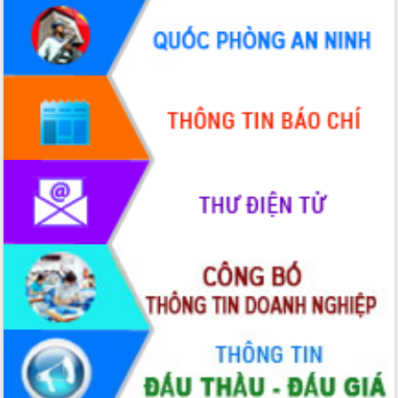
Chuyển đổi số 'mở đường' cho nông
nghiệp Đắk Lắk tăng trưởng bứt phá
Triển khai đồng bộ đo đạc, lập hồ sơ
địa chính, hoàn thiện cơ sở dữ liệu đất
đai
Ứng dụng sinh trắc học - Bước tiến
trong hành trình chuyển đổi số tại Đắk
Lắk
Đắk Lắk nâng cao hiệu quả công tác
Đảng từ Sổ tay đảng viên điện tử
Đắk Lắk đẩy mạnh nuôi biển công
nghệ, hướng tới phát triển thủy sản
bền vững
Tập huấn nâng cao năng lực triển khai
chuyển đổi số cho cán bộ, công chức
cấp xã
Đắk Lắk phát động hưởng ứng Ngày
Quyền của người tiêu dùng Việt Nam
2026
Đẩy mạnh cải cách hành chính, quyết
tâm đạt được mục tiêu tăng trưởng