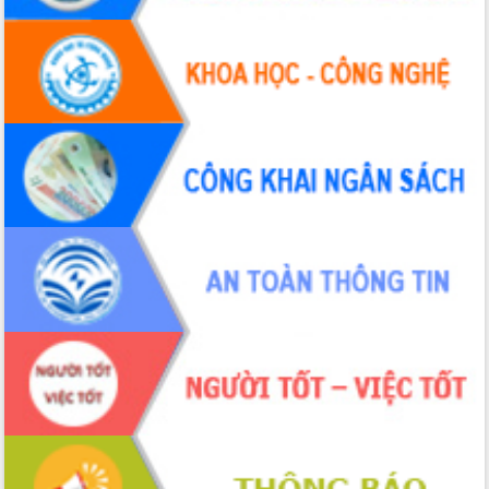
hai con số trong năm 2026
Tổ chức trang trọng Lễ hội Đền thờ
Lương Văn Chánh năm 2026
Phó Bí thư Tỉnh ủy Đắk Lắk Đỗ Hữu
Huy giữ chức Bí thư Đảng ủy Ủy Ban
Nhân dân tỉnh
Bệnh án điện tử thúc đẩy chuyển đổi
số y tế tại Đắk Lắk
Chuyển đổi số thư viện: Mở rộng
không gian tri thức trong thời đại số
Đánh giá, rút kinh nghiệm công tác tổ
chức diễn tập trước ngày bầu cử
Chương trình “Gặp gỡ hữu nghị –
Friendship Meeting New Year 2026”
Bầu cử Quốc hội và HĐND: Cử tri Đắk
Lắk gửi gắm niềm tin, kỳ vọng vào lá
phiếu
Đắk Lắk sẵn sàng các điều kiện cho
Ngày hội bầu cử đại biểu Quốc hội
khóa XVI và HĐND các cấp nhiệm kỳ