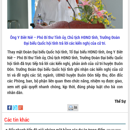
Hội thảo góp ý hồ sơ điều chỉnh quy
hoạch tỉnh Đắk Lắk thời kỳ 2021-2030,
tầm nhìn đến năm 2050
Nâng cao hiệu quả hoạt động của các
doanh nghiệp nhà nước
Hội nghị triển khai kết nối mạng
Ông Y Biêr Niê – Phó Bí thư Tỉnh ủy, Chủ tịch HĐND tỉnh, Trưởng Đoàn
truyền số liệu chuyên dùng phục vụ cơ
Đại biểu Quốc hội tỉnh trả lời các kiến nghị của cử tri.
quan Đảng, Nhà nước
Thay mặt Đoàn Đại biểu Quốc hội tỉnh, Tổ Đại biểu HĐND tỉnh, ông Y Biêr
Lễ phát động chuỗi hoạt động chung
Niê – Phó Bí thư Tỉnh ủy, Chủ tịch HĐND tỉnh, Trưởng Đoàn Đại biểu Quốc
tay làm sạch môi trường
hội tỉnh đã trực tiếp trả lời các kiến nghị, phản ánh của cử tri huyện Buôn
Xã Ea Kar bước chuyển mình trong
Đôn. Trưởng Đoàn Đại biểu Quốc hội tỉnh ghi nhận các kiến nghị của cử
công tác cải cách hành chính mô hình
tri và đề nghị các Sở, ngành, UBND huyện Buôn Đôn tiếp thu, đôn đốc
mới
các Phòng, ban, bộ phận liên quan theo chức năng, nhiệm vụ được giao,
UBND tỉnh họp báo định kỳ tháng 4
xem xét giải quyết nhanh chóng, kịp thời, đúng pháp luật cho bà con
năm 2026
nhân dân.
Hội thảo khoa học “Giải pháp thúc đẩy
Thế Sự
phát triển nền kinh tế xanh tại tỉnh
In
Đắk Lắk”
Tăng cường giám sát, đôn đốc thực
Các tin khác
hiện nhiệm vụ quản lý tài sản công
hàng tuần
Đẩy nhanh tiến độ giải phóng mặt bằng các dự án trọng điểm