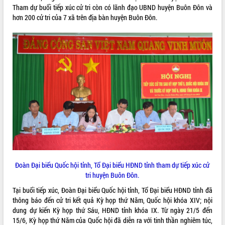
Tham dự buổi tiếp xúc cử tri còn có lãnh đạo UBND huyện Buôn Đôn và
ĐIỂM TIN VĂN BẢN
hơn 200 cử tri của 7 xã trên địa bàn huyện Buôn Đôn.
QUY HOẠCH - KẾ HOẠCH
Đoàn Đại biểu Quốc hội tỉnh, Tổ Đại biểu HĐND tỉnh tham dự tiếp xúc cử
tri huyện Buôn Đôn.
Tại buổi tiếp xúc, Đoàn Đại biểu Quốc hội tỉnh, Tổ Đại biểu HĐND tỉnh đã
thông báo đến cử tri kết quả Kỳ họp thứ Năm, Quốc hội khóa XIV; nội
dung dự kiến Kỳ họp thứ Sáu, HĐND tỉnh khóa IX. Từ ngày 21/5 đến
15/6, Kỳ họp thứ Năm của Quốc hội đã diễn ra với tinh thần nghiêm túc,