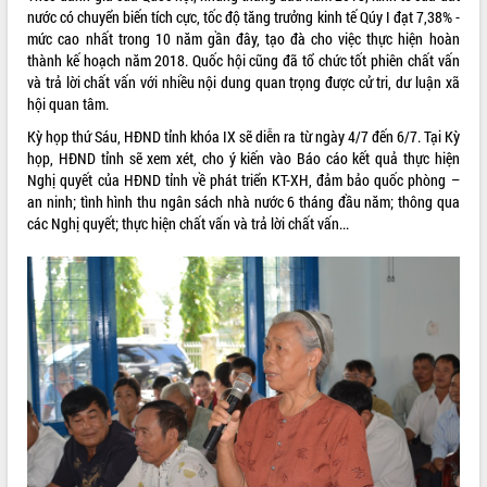
nước có chuyển biến tích cực, tốc độ tăng trưởng kinh tế Qúy I đạt 7,38% -
phát triển mới
mức cao nhất trong 10 năm gần đây, tạo đà cho việc thực hiện hoàn
Thường trực HĐND tỉnh Đắk Lắk gặp
thành kế hoạch năm 2018. Quốc hội cũng đã tổ chức tốt phiên chất vấn
mặt Đoàn chuyên gia y tế TP. Hồ Chí
và trả lời chất vấn với nhiều nội dung quan trọng được cử tri, dư luận xã
Minh
THỐNG KÊ TRUY CẬP
hội quan tâm.
Lễ truy điệu và an táng hài cốt liệt sĩ
Kỳ họp thứ Sáu, HĐND tỉnh khóa IX sẽ diễn ra từ ngày 4/7 đến 6/7. Tại Kỳ
tại Nghĩa trang Liệt sĩ xã Sơn Hòa
Hôm nay:
4631
họp, HĐND tỉnh sẽ xem xét, cho ý kiến vào Báo cáo kết quả thực hiện
Bàn giải pháp tháo gỡ khó khăn trong
Tất cả:
66090299
Nghị quyết của HĐND tỉnh về phát triển KT-XH, đảm bảo quốc phòng –
xuất khẩu sầu riêng và triển khai quy
an ninh; tình hình thu ngân sách nhà nước 6 tháng đầu năm; thông qua
định EUDR
các Nghị quyết; thực hiện chất vấn và trả lời chất vấn...
Thứ trưởng Bộ Nông nghiệp và Môi
trường Nguyễn Hoàng Hiệp khảo sát
vùng trồng và doanh nghiệp đóng gói
sầu riêng tại Đắk Lắk
Trình diễn nghệ thuật chế biến các
món ăn từ sầu riêng
Đắk Lắk công bố Quy hoạch và xúc
tiến đầu tư tỉnh
Ngành cá ngừ Đắk Lắk chủ động thích
ứng để giữ vững thị trường xuất khẩu
Diễn đàn Kinh tế tư nhân Việt Nam đột