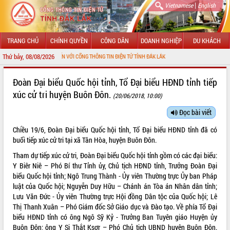
|
Vietnamese
English
TRANG CHỦ
CHÍNH QUYỀN
CÔNG DÂN
DOANH NGHIỆP
DU KHÁCH
Thứ bảy, 08/08/2026
ÀO MỪNG ĐẾN VỚI CỔNG THÔNG TIN ĐIỆN TỬ TỈNH ĐẮK LẮK
GIỚI THIỆU
Đoàn Đại biểu Quốc hội tỉnh, Tổ Đại biểu HĐND tỉnh tiếp
xúc cử tri huyện Buôn Đôn.
(20/06/2018, 10:00)
LÃNH ĐẠO UBND TỈNH
Đọc bài viết
TIN TỨC SỰ KIỆN
Chiều 19/6, Đoàn Đại biểu Quốc hội tỉnh, Tổ Đại biểu HĐND tỉnh đã có
SỞ, BAN, NGÀNH
buổi tiếp xúc cử tri tại xã Tân Hòa, huyện Buôn Đôn.
Tham dự tiếp xúc cử tri, Đoàn Đại biểu Quốc hội tỉnh gồm có các đại biểu:
UBND CÁC XÃ, PHƯỜNG
Y Biêr Niê – Phó Bí thư Tỉnh ủy, Chủ tịch HĐND tỉnh, Trưởng Đoàn Đại
biểu Quốc hội tỉnh; Ngô Trung Thành - Ủy viên Thường trực Ủy ban Pháp
THÔNG TIN CHỈ ĐẠO ĐIỀU HÀNH
luật của Quốc hội; Nguyễn Duy Hữu – Chánh án Tòa án Nhân dân tỉnh;
Lưu Văn Đức - Ủy viên Thường trực Hội đồng Dân tộc của Quốc hội; Lê
HỆ THỐNG VĂN BẢN
Thị Thanh Xuân – Phó Giám đốc Sở Giáo dục và Đào tạo. Về phía Tổ Đại
biểu HĐND tỉnh có ông Ngô Sỹ Kỷ - Trưởng Ban Tuyên giáo Huyện ủy
VĂN BẢN HĐND TỈNH
Buôn Đôn; ông Y Si Thắt Ksơr – Phó Chủ tịch UBND huyện Buôn Đôn.