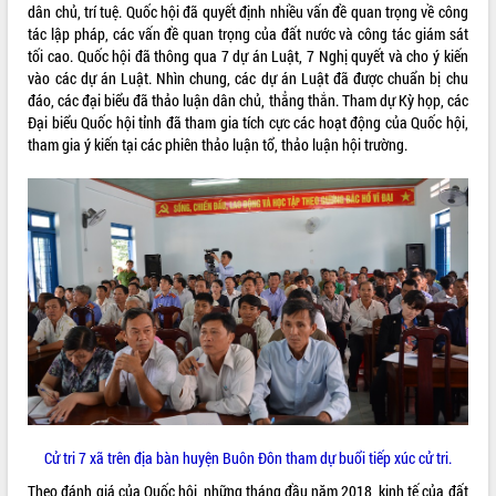
dân chủ, trí tuệ. Quốc hội đã quyết định nhiều vấn đề quan trọng về công
VIDEO
tác lập pháp, các vấn đề quan trọng của đất nước và công tác giám sát
tối cao. Quốc hội đã thông qua 7 dự án Luật, 7 Nghị quyết và cho ý kiến
Loading the player...
vào các dự án Luật. Nhìn chung, các dự án Luật đã được chuẩn bị chu
đáo, các đại biểu đã thảo luận dân chủ, thẳng thắn. Tham dự Kỳ họp, các
Khám bệnh, cấp phát thuốc miễn phí
Đại biểu Quốc hội tỉnh đã tham gia tích cực các hoạt động của Quốc hội,
và tặng quà người dân xã Cư Pui
tham gia ý kiến tại các phiên thảo luận tổ, thảo luận hội trường.
Hội nghị UBND tỉnh Đắk Lắk thường kỳ
tháng 7/2026
Lễ truy tặng danh hiệu “Bà Mẹ Việt
Nam Anh hùng” và trao Huân chương
Lao động
ALBUM ẢNH
UBND tỉnh Đắk Lắk triển khai nhiệm
vụ 6 tháng cuối năm 2026
Kỳ họp thứ Hai, Hội đồng nhân dân
tỉnh khóa XI quyết nghị nhiều nội dung
quan trọng
Bí thư Tỉnh ủy Lương Nguyễn Minh
Triết thăm, tặng quà người có công với
cách mạng
Cử tri 7 xã trên địa bàn huyện Buôn Đôn tham dự buổi tiếp xúc cử tri.
Rà soát, hoàn thiện hệ thống thiết chế
Theo đánh giá của Quốc hội, những tháng đầu năm 2018, kinh tế của đất
văn hóa, thể thao đáp ứng yêu cầu
LIÊN KẾT WEB