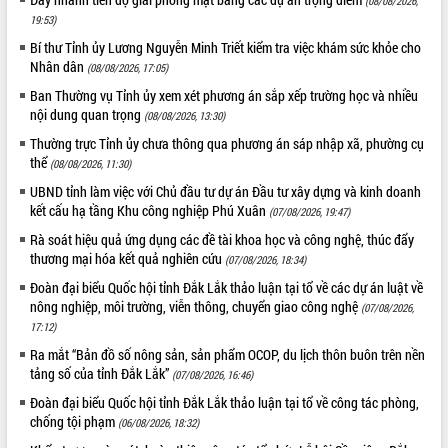
(08/08/2026,
Tháo gỡ những vướng mắc, đẩy mạnh
19:53)
công tác cải cách thủ tục hành chính
Bí thư Tỉnh ủy Lương Nguyễn Minh Triết kiểm tra việc khám sức khỏe cho
tại Trung tâm Phục vụ hành chính
Nhân dân
(08/08/2026, 17:05)
công tỉnh
Ban Thường vụ Tỉnh ủy xem xét phương án sắp xếp trường học và nhiều
Đắk Lắk: Tôn vinh 46 giải pháp tại Hội
nội dung quan trọng
(08/08/2026, 13:30)
thi Sáng tạo Kỹ thuật 2024 - 2025
Thường trực Tỉnh ủy chưa thông qua phương án sáp nhập xã, phường cụ
Đắk Lắk rà soát, điều chỉnh Đề án 190
thể
(08/08/2026, 11:30)
về phát triển nuôi trồng thủy sản
UBND tỉnh làm việc với Chủ đầu tư dự án Đầu tư xây dựng và kinh doanh
Phó Chủ tịch UBND tỉnh Đắk Lắk
kết cấu hạ tầng Khu công nghiệp Phú Xuân
(07/08/2026, 19:47)
Trương Công Thái kiểm tra thực địa
Dự án cao tốc Khánh Hòa - Buôn Ma
Rà soát hiệu quả ứng dụng các đề tài khoa học và công nghệ, thúc đẩy
Thuột
thương mại hóa kết quả nghiên cứu
(07/08/2026, 18:34)
Định vị cà phê Việt Nam như một “di
Đoàn đại biểu Quốc hội tỉnh Đắk Lắk thảo luận tại tổ về các dự án luật về
sản sống” trong dòng chảy toàn cầu
nông nghiệp, môi trường, viễn thông, chuyển giao công nghệ
(07/08/2026,
Xây dựng nông thôn mới: Nâng cao đời
17:12)
sống người dân từ những mô hình thiết
Ra mắt “Bản đồ số nông sản, sản phẩm OCOP, du lịch thôn buôn trên nền
thực
tảng số của tỉnh Đắk Lắk”
(07/08/2026, 16:46)
Quyết liệt tháo gỡ vướng mắc, đẩy
Đoàn đại biểu Quốc hội tỉnh Đắk Lắk thảo luận tại tổ về công tác phòng,
nhanh tiến độ các dự án trọng điểm
chống tội phạm
(06/08/2026, 18:32)
trong Khu kinh tế Nam Phú Yên