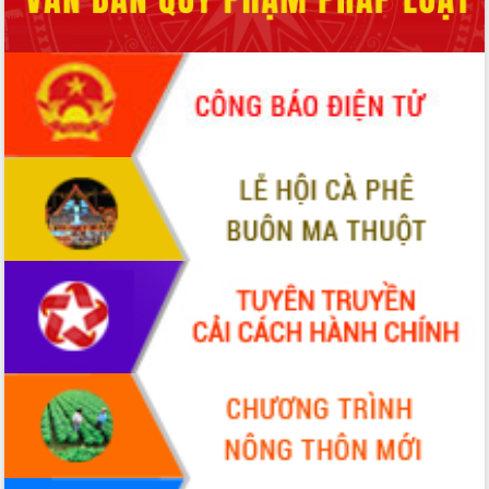
Tập huấn ứng dụng trí tuệ nhân tạo (AI)
trong thương mại điện tử năm 2026
Đoàn đại biểu Quốc hội tỉnh Đắk Lắk
trao đổi thông tin trước Kỳ họp thứ
nhất, Quốc hội khóa XVI
Quyết liệt cải cách hành chính, khơi
thông nguồn lực phát triển
Nâng cao hiệu lực, hiệu quả HĐND
tỉnh thông qua hiện đại hóa hành chính
Xã Ea Phê gắn cải cách hành chính với
chuyển đổi số
Phó Chủ tịch Thường trực UBND tỉnh
Hồ Thị Nguyên Thảo làm việc tại Trung
tâm Phục vụ hành chính công xã Ea
Phê
Xây dựng nền hành chính số đồng
hành cùng nông dân dân, doanh nghiệp
Giai đoạn 2026-2030, Đắk Lắk phấn
đấu có 77% xã đạt chuẩn nông thôn
mới