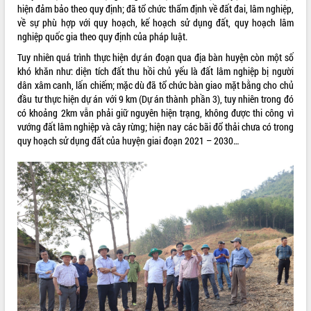
hiện đảm bảo theo quy định; đã tổ chức thẩm định về đất đai, lâm nghiệp,
VIDEO
về sự phù hợp với quy hoạch, kế hoạch sử dụng đất, quy hoạch lâm
nghiệp quốc gia theo quy định của pháp luật.
Không có file video nào để phát.
Tuy nhiên quá trình thực hiện dự án đoạn qua địa bàn huyện còn một số
khó khăn như: diện tích đất thu hồi chủ yếu là đất lâm nghiệp bị người
ALBUM ẢNH
dân xâm canh, lấn chiếm; mặc dù đã tổ chức bàn giao mặt bằng cho chủ
đầu tư thực hiện dự án với 9 km (Dự án thành phần 3), tuy nhiên trong đó
có khoảng 2km vẫn phải giữ nguyên hiện trạng, không được thi công vì
vướng đất lâm nghiệp và cây rừng; hiện nay các bãi đổ thải chưa có trong
quy hoạch sử dụng đất của huyện giai đoạn 2021 – 2030…
LIÊN KẾT WEB
THỐNG KÊ TRUY CẬP
Hôm nay:
29550