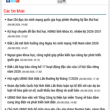
In
Các tin khác
Ban Chỉ đạo An ninh mạng quốc gia họp phiên thường kỳ lần thứ hai
(06/08/2026, 14:06)
Kỳ họp chuyên đề lần thứ hai, HĐND tỉnh khóa XI, nhiệm kỳ 2026-2031
(06/08/2026, 12:02)
Đắk Lắk mít tinh hưởng ứng Ngày An ninh mạng Việt Nam năm 2026
(06/08/2026, 10:47)
Ngoại giao khoa học, công nghệ góp phần kiến tạo năng lực phát triển
quốc gia
(05/08/2026, 18:13)
Đắk Lắk họp báo công bố 17 hoạt động đặc sắc của Lễ hội Sầu riêng
năm 2026
(05/08/2026, 17:30)
Hội nghị UBND tỉnh Đắk Lắk thường kỳ tháng 7/2026
(05/08/2026, 17:18)
Đoàn đại biểu Quốc hội tỉnh Đắk Lắk thảo luận tại tổ đối với các dự án
luật về hòa giải cơ sở, xuất khẩu lao động và xuất bản
(05/08/2026, 16:01)
UBND tỉnh làm việc với Tổng Công ty Điện lực miền Trung về bảo đảm
cung ứng điện và phát triển lưới điện
(05/08/2026, 14:00)
Chủ tịch UBND tỉnh Đỗ Hữu Huy yêu cầu xây dựng thương hiệu, nâng tầm