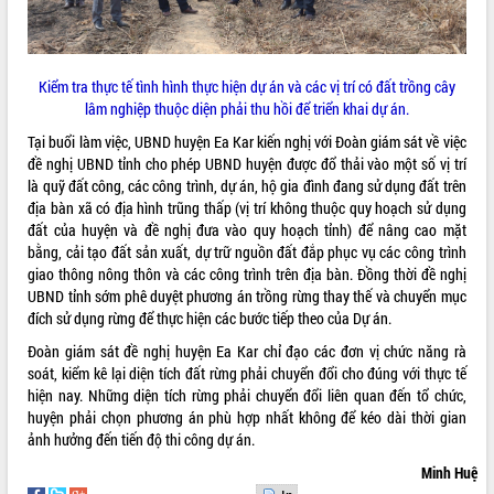
Tất cả:
66005692
Kiểm tra thực tế tình hình thực hiện dự án và các vị trí có đất trồng cây
lâm nghiệp thuộc diện phải thu hồi để triển khai dự án.
Tại buổi làm việc, UBND huyện Ea Kar kiến nghị với Đoàn giám sát về việc
đề nghị UBND tỉnh cho phép UBND huyện được đổ thải vào một số vị trí
là quỹ đất công, các công trình, dự án, hộ gia đình đang sử dụng đất trên
địa bàn xã có địa hình trũng thấp (vị trí không thuộc quy hoạch sử dụng
đất của huyện và đề nghị đưa vào quy hoạch tỉnh) để nâng cao mặt
bằng, cải tạo đất sản xuất, dự trữ nguồn đất đắp phục vụ các công trình
giao thông nông thôn và các công trình trên địa bàn. Đồng thời đề nghị
UBND tỉnh sớm phê duyệt phương án trồng rừng thay thế và chuyển mục
đích sử dụng rừng để thực hiện các bước tiếp theo của Dự án.
Đoàn giám sát đề nghị huyện Ea Kar chỉ đạo các đơn vị chức năng rà
soát, kiểm kê lại diện tích đất rừng phải chuyển đổi cho đúng với thực tế
hiện nay. Những diện tích rừng phải chuyển đổi liên quan đến tổ chức,
huyện phải chọn phương án phù hợp nhất không để kéo dài thời gian
ảnh hưởng đến tiến độ thi công dự án.
Minh Huệ