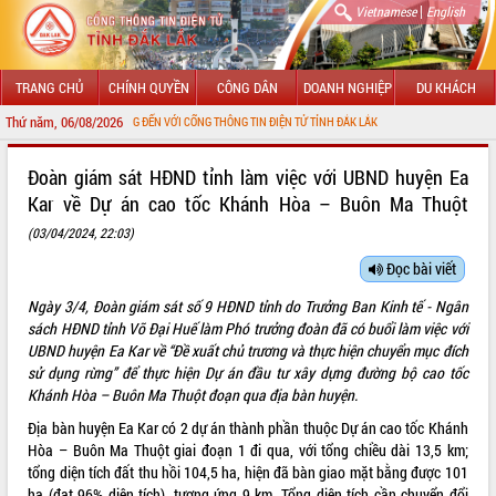
|
Vietnamese
English
TRANG CHỦ
CHÍNH QUYỀN
CÔNG DÂN
DOANH NGHIỆP
DU KHÁCH
Thứ năm, 06/08/2026
CHÀO MỪNG ĐẾN VỚI CỔNG THÔNG TIN ĐIỆN TỬ TỈNH ĐẮK LẮK
GIỚI THIỆU
Đoàn giám sát HĐND tỉnh làm việc với UBND huyện Ea
Kar về Dự án cao tốc Khánh Hòa – Buôn Ma Thuột
LÃNH ĐẠO UBND TỈNH
(03/04/2024, 22:03)
TIN TỨC SỰ KIỆN
Đọc bài viết
SỞ, BAN, NGÀNH
Ngày 3/4, Đoàn giám sát số 9 HĐND tỉnh do Trưởng Ban Kinh tế - Ngân
sách HĐND tỉnh Võ Đại Huế làm Phó trưởng đoàn đã có buổi làm việc với
UBND CÁC XÃ, PHƯỜNG
UBND huyện Ea Kar về “Đề xuất chủ trương và thực hiện chuyển mục đích
sử dụng rừng” để thực hiện Dự án đầu tư xây dựng đường bộ cao tốc
THÔNG TIN CHỈ ĐẠO ĐIỀU HÀNH
Khánh Hòa – Buôn Ma Thuột đoạn qua địa bàn huyện.
Địa bàn huyện Ea Kar có 2 dự án thành phần thuộc Dự án cao tốc Khánh
HỆ THỐNG VĂN BẢN
Hòa – Buôn Ma Thuột giai đoạn 1 đi qua, với tổng chiều dài 13,5 km;
tổng diện tích đất thu hồi 104,5 ha, hiện đã bàn giao mặt bằng được 101
VĂN BẢN HĐND TỈNH
ha (đạt 96% diện tích), tương ứng 9 km. Tổng diện tích cần chuyển đổi