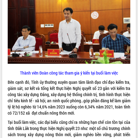
phá cơ chế - Hợp tác công tư
Đề án 06 tạo bước ngoặt đột phá trong
cải cách hành chính tỉnh Đắk Lắk
Kết nối tour, đẩy mạnh chuyển đổi số
để phát triển du lịch Đắk Lắk
Khởi động Dự án Đầu tư xây dựng hạ
tầng kỹ thuật Cụm công nghiệp Tân
Tiến
Gặp mặt các cơ quan báo chí nhân Kỷ
niệm 101 năm Ngày Báo chí Cách
mạng Việt Nam
Thành viên Đoàn công tác tham gia ý kiến tại buổi làm việc
Đắk Lắk sơ kết 4 năm triển khai thực
Bên cạnh đó, Tỉnh ủy thường xuyên quan tâm lãnh đạo chỉ đạo kiểm tra,
hiện Đề án 06 của Chính phủ
giám sát, sơ kết và tổng kết thực hiện Nghị quyết số 23 gắn với kiểm tra
Họp báo thông tin về Hội nghị Công bố
công tác xây dựng Đảng, xây dựng hệ thống chính trị, tình hình thực hiện
Quy hoạch và Xúc tiến đầu tư tỉnh Đắk
chỉ tiêu kinh tế - xã hội, an ninh quốc phòng…góp phần đáng kể làm giảm
Lắk
tỷ lệ hộ nghèo từ 14,6% năm 2023 xuống còn 6,34% năm 2021, toàn tỉnh
Khơi thông điểm nghẽn, đẩy nhanh
có 72/152 xã đạt chuẩn nông thôn mới.
giải ngân vốn khắc phục thiên tai
Tại buổi làm việc, các đại biểu cũng chỉ ra những hạn chế còn tồn tại của
HĐND tỉnh thông qua điều chỉnh Quy
tỉnh Đắk Lắk trong thực hiện Nghị quyết 23 như: một số chủ trương chính
hoạch tỉnh thời kỳ 2021-2030
sách trong xây dựng nông thôn mới, giảm nghèo bền vững, phát triển