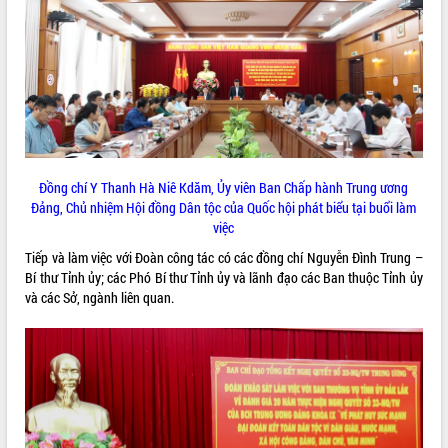
ĐIỂM TIN VĂN BẢN
QUY HOẠCH - KẾ HOẠCH
Đồng chí Y Thanh Hà Niê Kdăm, Ủy viên Ban Chấp hành Trung ương
Đảng, Chủ nhiệm Hội đồng Dân tộc của Quốc hội phát biểu tại buổi làm
việc
Tiếp và làm việc với Đoàn công tác có các đồng chí Nguyễn Đình Trung –
Bí thư Tỉnh ủy; các Phó Bí thư Tỉnh ủy và lãnh đạo các Ban thuộc Tỉnh ủy
và các Sở, ngành liên quan.