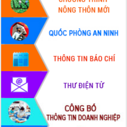
hai con số trong năm 2026
Tổ chức trang trọng Lễ hội Đền thờ
Lương Văn Chánh năm 2026
Phó Bí thư Tỉnh ủy Đắk Lắk Đỗ Hữu
Huy giữ chức Bí thư Đảng ủy Ủy Ban
Nhân dân tỉnh
Bệnh án điện tử thúc đẩy chuyển đổi
số y tế tại Đắk Lắk
Chuyển đổi số thư viện: Mở rộng
không gian tri thức trong thời đại số
Đánh giá, rút kinh nghiệm công tác tổ
chức diễn tập trước ngày bầu cử
Chương trình “Gặp gỡ hữu nghị –
Friendship Meeting New Year 2026”
Bầu cử Quốc hội và HĐND: Cử tri Đắk
Lắk gửi gắm niềm tin, kỳ vọng vào lá
phiếu
Đắk Lắk sẵn sàng các điều kiện cho
Ngày hội bầu cử đại biểu Quốc hội
khóa XVI và HĐND các cấp nhiệm kỳ