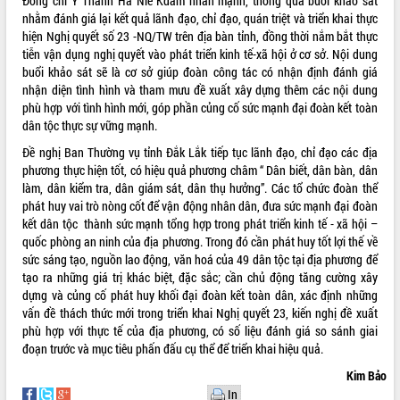
Đồng chí Y Thanh Hà Niê Kdăm nhấn mạnh, thông qua buổi khảo sát
Tháo gỡ những vướng mắc, đẩy mạnh
nhằm đánh giá lại kết quả lãnh đạo, chỉ đạo, quán triệt và triển khai thực
công tác cải cách thủ tục hành chính
hiện Nghị quyết số 23 -NQ/TW trên địa bàn tỉnh, đồng thời nắm bắt thực
tại Trung tâm Phục vụ hành chính
tiễn vận dụng nghị quyết vào phát triển kinh tế-xã hội ở cơ sở. Nội dung
công tỉnh
buổi khảo sát sẽ là cơ sở giúp đoàn công tác có nhận định đánh giá
nhận diện tình hình và tham mưu đề xuất xây dựng thêm các nội dung
Đắk Lắk: Tôn vinh 46 giải pháp tại Hội
phù hợp với tình hình mới, góp phần củng cố sức mạnh đại đoàn kết toàn
thi Sáng tạo Kỹ thuật 2024 - 2025
dân tộc thực sự vững mạnh.
Đắk Lắk rà soát, điều chỉnh Đề án 190
về phát triển nuôi trồng thủy sản
Đề nghị Ban Thường vụ tỉnh Đắk Lắk tiếp tục lãnh đạo, chỉ đạo các địa
phương thực hiện tốt, có hiệu quả phương châm “ Dân biết, dân bàn, dân
Phó Chủ tịch UBND tỉnh Đắk Lắk
làm, dân kiểm tra, dân giám sát, dân thụ hưởng”. Các tổ chức đoàn thể
Trương Công Thái kiểm tra thực địa
phát huy vai trò nòng cốt để vận động nhân dân, đưa sức mạnh đại đoàn
Dự án cao tốc Khánh Hòa - Buôn Ma
kết dân tộc thành sức mạnh tổng hợp trong phát triển kinh tế - xã hội –
Thuột
quốc phòng an ninh của địa phương. Trong đó cần phát huy tốt lợi thế về
Định vị cà phê Việt Nam như một “di
sức sáng tạo, nguồn lao động, văn hoá của 49 dân tộc tại địa phương để
sản sống” trong dòng chảy toàn cầu
tạo ra những giá trị khác biệt, đặc sắc; cần chủ động tăng cường xây
Xây dựng nông thôn mới: Nâng cao đời
dựng và củng cố phát huy khối đại đoàn kết toàn dân, xác định những
sống người dân từ những mô hình thiết
vấn đề thách thức mới trong triển khai Nghị quyết 23, kiến nghị đề xuất
thực
phù hợp với thực tế của địa phương, có số liệu đánh giá so sánh giai
Quyết liệt tháo gỡ vướng mắc, đẩy
đoạn trước và mục tiêu phấn đấu cụ thể để triển khai hiệu quả.
nhanh tiến độ các dự án trọng điểm
Kim Bảo
trong Khu kinh tế Nam Phú Yên
In