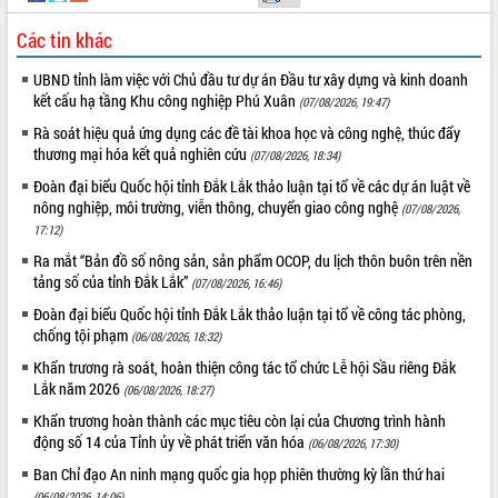
Hòn Yến phát triển du lịch gắn với bảo
tồn biển
Các tin khác
Lấy ý kiến điều chỉnh Quy hoạch tỉnh
UBND tỉnh làm việc với Chủ đầu tư dự án Đầu tư xây dựng và kinh doanh
Đắk Lắk thời kỳ 2021-2030, tầm nhìn
kết cấu hạ tầng Khu công nghiệp Phú Xuân
đến năm 2050
(07/08/2026, 19:47)
Phát động chiến dịch 30 ngày đêm
Rà soát hiệu quả ứng dụng các đề tài khoa học và công nghệ, thúc đẩy
giải phóng mặt bằng Tuyến đường bộ
thương mại hóa kết quả nghiên cứu
(07/08/2026, 18:34)
ven biển
Đoàn đại biểu Quốc hội tỉnh Đắk Lắk thảo luận tại tổ về các dự án luật về
Đắk Lắk nỗ lực thúc đẩy tăng trưởng
nông nghiệp, môi trường, viễn thông, chuyển giao công nghệ
(07/08/2026,
kinh tế từ 10% trở lên trong Quý
17:12)
II/2026
Ra mắt “Bản đồ số nông sản, sản phẩm OCOP, du lịch thôn buôn trên nền
Đắk Lắk ký kết thỏa thuận hợp tác về
tảng số của tỉnh Đắk Lắk”
(07/08/2026, 16:46)
chuyển đổi số giai đoạn 2026 – 2030
Đoàn đại biểu Quốc hội tỉnh Đắk Lắk thảo luận tại tổ về công tác phòng,
với Tập đoàn Bưu chính Viễn thông
chống tội phạm
(06/08/2026, 18:32)
Việt Nam
Khẩn trương rà soát, hoàn thiện công tác tổ chức Lễ hội Sầu riêng Đắk
Thứ trưởng Bộ Y tế làm việc với tỉnh
Lắk năm 2026
Đắk Lắk về phát triển nhân lực y tế
(06/08/2026, 18:27)
cho trạm y tế cấp xã
Khẩn trương hoàn thành các mục tiêu còn lại của Chương trình hành
Du lịch Đắk Lắk nâng tầm trải nghiệm
động số 14 của Tỉnh ủy về phát triển văn hóa
(06/08/2026, 17:30)
du khách thông qua Hệ thống cơ sở dữ
Ban Chỉ đạo An ninh mạng quốc gia họp phiên thường kỳ lần thứ hai
liệu và Bản đồ số
(06/08/2026, 14:06)