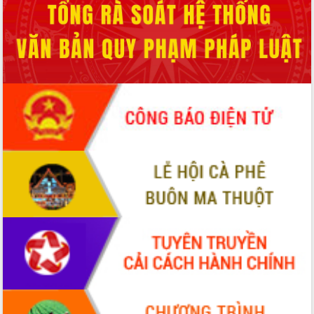
Chuyển đổi số 'mở đường' cho nông
nghiệp Đắk Lắk tăng trưởng bứt phá
Triển khai đồng bộ đo đạc, lập hồ sơ
địa chính, hoàn thiện cơ sở dữ liệu đất
đai
Ứng dụng sinh trắc học - Bước tiến
trong hành trình chuyển đổi số tại Đắk
Lắk
Đắk Lắk nâng cao hiệu quả công tác
Đảng từ Sổ tay đảng viên điện tử
Đắk Lắk đẩy mạnh nuôi biển công
nghệ, hướng tới phát triển thủy sản
bền vững
Tập huấn nâng cao năng lực triển khai
chuyển đổi số cho cán bộ, công chức
cấp xã
Đắk Lắk phát động hưởng ứng Ngày
Quyền của người tiêu dùng Việt Nam
2026
Đẩy mạnh cải cách hành chính, quyết
tâm đạt được mục tiêu tăng trưởng