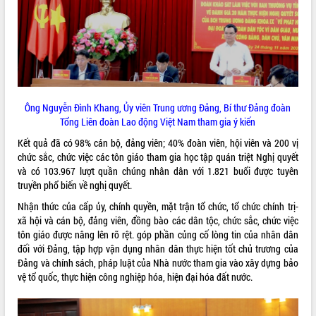
phát triển mới
Thường trực HĐND tỉnh Đắk Lắk gặp
mặt Đoàn chuyên gia y tế TP. Hồ Chí
Minh
THỐNG KÊ TRUY CẬP
Lễ truy điệu và an táng hài cốt liệt sĩ
tại Nghĩa trang Liệt sĩ xã Sơn Hòa
Hôm nay:
28832
Ông Nguyễn Đình Khang, Ủy viên Trung ương Đảng, Bí thư Đảng đoàn
Bàn giải pháp tháo gỡ khó khăn trong
Tất cả:
66074155
Tổng Liên đoàn Lao động Việt Nam tham gia ý kiến
xuất khẩu sầu riêng và triển khai quy
định EUDR
Kết quả đã có 98% cán bộ, đảng viên; 40% đoàn viên, hội viên và 200 vị
Thứ trưởng Bộ Nông nghiệp và Môi
chức sắc, chức việc các tôn giáo tham gia học tập quán triệt Nghị quyết
trường Nguyễn Hoàng Hiệp khảo sát
và có 103.967 lượt quần chúng nhân dân với 1.821 buổi được tuyên
vùng trồng và doanh nghiệp đóng gói
truyền phổ biến về nghị quyết.
sầu riêng tại Đắk Lắk
Nhận thức của cấp ủy, chính quyền, mặt trận tổ chức, tổ chức chính trị-
Trình diễn nghệ thuật chế biến các
xã hội và cán bộ, đảng viên, đồng bào các dân tộc, chức sắc, chức việc
món ăn từ sầu riêng
tôn giáo được nâng lên rõ rệt. góp phần củng cố lòng tin của nhân dân
Đắk Lắk công bố Quy hoạch và xúc
đối với Đảng, tập hợp vận dụng nhân dân thực hiện tốt chủ trương của
tiến đầu tư tỉnh
Đảng và chính sách, pháp luật của Nhà nước tham gia vào xây dựng bảo
vệ tổ quốc, thực hiện công nghiệp hóa, hiện đại hóa đất nước.
Ngành cá ngừ Đắk Lắk chủ động thích
ứng để giữ vững thị trường xuất khẩu
Diễn đàn Kinh tế tư nhân Việt Nam đột