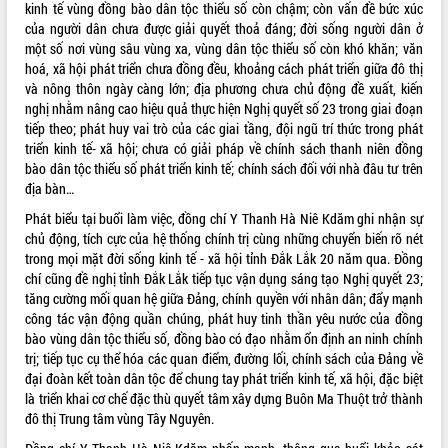
Hội thảo góp ý hồ sơ điều chỉnh quy
kinh tế vùng đồng bào dân tộc thiểu số còn chậm; còn vấn đề bức xúc
hoạch tỉnh Đắk Lắk thời kỳ 2021-2030,
của người dân chưa được giải quyết thoả đáng; đời sống người dân ở
tầm nhìn đến năm 2050
một số nơi vùng sâu vùng xa, vùng dân tộc thiểu số còn khó khăn; văn
hoá, xã hội phát triển chưa đồng đều, khoảng cách phát triển giữa đô thị
Nâng cao hiệu quả hoạt động của các
và nông thôn ngày càng lớn; địa phương chưa chủ động đề xuất, kiến
doanh nghiệp nhà nước
nghị nhằm nâng cao hiệu quả thực hiện Nghị quyết số 23 trong giai đoạn
Hội nghị triển khai kết nối mạng
tiếp theo; phát huy vai trò của các giai tầng, đội ngũ trí thức trong phát
truyền số liệu chuyên dùng phục vụ cơ
triển kinh tế- xã hội; chưa có giải pháp về chính sách thanh niên đồng
quan Đảng, Nhà nước
bào dân tộc thiểu số phát triển kinh tế; chính sách đối với nhà đâu tư trên
Lễ phát động chuỗi hoạt động chung
địa bàn…
tay làm sạch môi trường
Phát biểu tại buổi làm việc, đồng chí Y Thanh Hà Niê Kdăm ghi nhận sự
Xã Ea Kar bước chuyển mình trong
chủ động, tích cực của hệ thống chính trị cùng những chuyển biến rõ nét
công tác cải cách hành chính mô hình
trong mọi mặt đời sống kinh tế - xã hội tỉnh Đắk Lắk 20 năm qua. Đồng
mới
chí cũng đề nghị tỉnh Đắk Lắk tiếp tục vận dụng sáng tạo Nghị quyết 23;
UBND tỉnh họp báo định kỳ tháng 4
tăng cường mối quan hệ giữa Đảng, chính quyền với nhân dân; đẩy mạnh
năm 2026
công tác vận động quần chúng, phát huy tinh thần yêu nước của đồng
Hội thảo khoa học “Giải pháp thúc đẩy
bào vùng dân tộc thiểu số, đồng bào có đạo nhằm ổn định an ninh chính
phát triển nền kinh tế xanh tại tỉnh
trị; tiếp tục cụ thể hóa các quan điểm, đường lối, chính sách của Đảng về
Đắk Lắk”
đại đoàn kết toàn dân tộc để chung tay phát triển kinh tế, xã hội, đặc biệt
là triển khai cơ chế đặc thù quyết tâm xây dựng Buôn Ma Thuột trở thành
Tăng cường giám sát, đôn đốc thực
đô thị Trung tâm vùng Tây Nguyên.
hiện nhiệm vụ quản lý tài sản công
hàng tuần