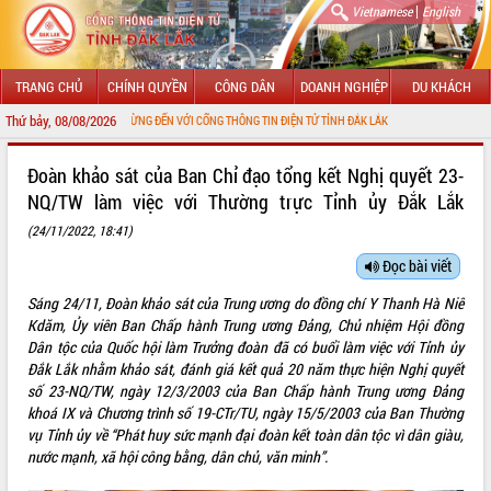
|
Vietnamese
English
TRANG CHỦ
CHÍNH QUYỀN
CÔNG DÂN
DOANH NGHIỆP
DU KHÁCH
Thứ bảy, 08/08/2026
CHÀO MỪNG ĐẾN VỚI CỔNG THÔNG TIN ĐIỆN TỬ TỈNH ĐẮK LẮK
GIỚI THIỆU
Đoàn khảo sát của Ban Chỉ đạo tổng kết Nghị quyết 23-
NQ/TW làm việc với Thường trực Tỉnh ủy Đắk Lắk
LÃNH ĐẠO UBND TỈNH
(24/11/2022, 18:41)
TIN TỨC SỰ KIỆN
Đọc bài viết
SỞ, BAN, NGÀNH
Sáng 24/11, Đoàn khảo sát của Trung ương do đồng chí Y Thanh Hà Niê
Kdăm, Ủy viên Ban Chấp hành Trung ương Đảng, Chủ nhiệm Hội đồng
UBND CÁC XÃ, PHƯỜNG
Dân tộc của Quốc hội làm Trưởng đoàn đã có buổi làm việc với Tỉnh ủy
Đắk Lắk nhằm khảo sát, đánh giá kết quả 20 năm thực hiện Nghị quyết
THÔNG TIN CHỈ ĐẠO ĐIỀU HÀNH
số 23-NQ/TW, ngày 12/3/2003 của Ban Chấp hành Trung ương Đảng
khoá IX và Chương trình số 19-CTr/TU, ngày 15/5/2003 của Ban Thường
HỆ THỐNG VĂN BẢN
vụ Tỉnh ủy về “Phát huy sức mạnh đại đoàn kết toàn dân tộc vì dân giàu,
nước mạnh, xã hội công bằng, dân chủ, văn minh”.
VĂN BẢN HĐND TỈNH