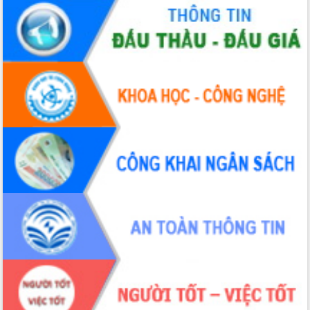
2026-2031
Đảm bảo cuộc bầu cử đại biểu Quốc
hội và đại biểu HĐND các cấp diễn ra
an toàn, hiệu quả, đúng quy định
Thủ tướng Chính phủ Phạm Minh Chính
kiểm tra, chỉ đạo hoàn thành các dự
án cao tốc và thăm khu tái định cư tại
Đắk Lắk
Sôi nổi Hội đua ngựa truyền thống Gò
Thì Thùng mừng Xuân Bính Ngọ 2026
Lãnh đạo tỉnh dâng hương tưởng niệm
tại Đập Đồng Cam đầu Xuân Bính Ngọ
Ngành nông nghiệp phấn đấu tăng
trưởng đạt 5,86% trong năm 2026
UBND tỉnh Đắk Lắk triển khai công tác
quốc phòng, quân sự địa phương năm
2026
Đắk Lắk tập trung toàn lực khắc phục
tồn tại IUU, sẵn sàng làm việc với
Đoàn thanh tra EC
Chủ tịch UBND tỉnh Tạ Anh Tuấn thăm,