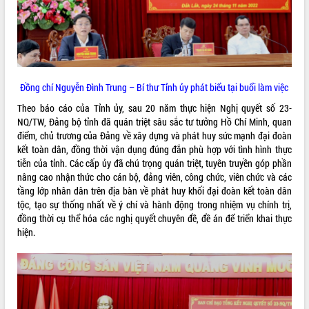
VIDEO
Loading the player...
Khám bệnh, cấp phát thuốc miễn phí
và tặng quà người dân xã Cư Pui
Đồng chí Nguyễn Đình Trung – Bí thư Tỉnh ủy phát biểu tại buổi làm việc
Hội nghị UBND tỉnh Đắk Lắk thường kỳ
Theo báo cáo của Tỉnh ủy, sau 20 năm thực hiện Nghị quyết số 23-
tháng 7/2026
NQ/TW, Đảng bộ tỉnh đã quán triệt sâu sắc tư tưởng Hồ Chí Minh, quan
Lễ truy tặng danh hiệu “Bà Mẹ Việt
điểm, chủ trương của Đảng về xây dựng và phát huy sức mạnh đại đoàn
Nam Anh hùng” và trao Huân chương
kết toàn dân, đồng thời vận dụng đúng đắn phù hợp với tình hình thực
Lao động
tiễn của tỉnh. Các cấp ủy đã chú trọng quán triệt, tuyên truyền góp phần
ALBUM ẢNH
UBND tỉnh Đắk Lắk triển khai nhiệm
nâng cao nhận thức cho cán bộ, đảng viên, công chức, viên chức và các
vụ 6 tháng cuối năm 2026
tầng lớp nhân dân trên địa bàn về phát huy khối đại đoàn kết toàn dân
tộc, tạo sự thống nhất về ý chí và hành động trong nhiệm vụ chính trị,
Kỳ họp thứ Hai, Hội đồng nhân dân
đồng thời cụ thể hóa các nghị quyết chuyên đề, đề án để triển khai thực
tỉnh khóa XI quyết nghị nhiều nội dung
hiện.
quan trọng
Bí thư Tỉnh ủy Lương Nguyễn Minh
Triết thăm, tặng quà người có công với
cách mạng
Rà soát, hoàn thiện hệ thống thiết chế
văn hóa, thể thao đáp ứng yêu cầu
LIÊN KẾT WEB