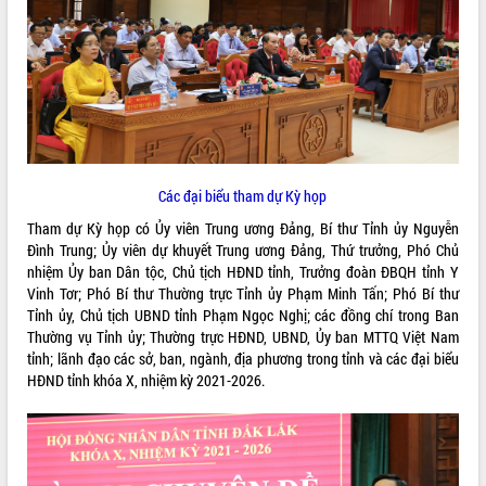
ĐIỂM TIN VĂN BẢN
QUY HOẠCH - KẾ HOẠCH
Các đại biểu tham dự Kỳ họp
Tham dự Kỳ họp có Ủy viên Trung ương Đảng, Bí thư Tỉnh ủy Nguyễn
Đình Trung; Ủy viên dự khuyết Trung ương Đảng, Thứ trưởng, Phó Chủ
nhiệm Ủy ban Dân tộc, Chủ tịch HĐND tỉnh, Trưởng đoàn ĐBQH tỉnh Y
Vinh Tơr; Phó Bí thư Thường trực Tỉnh ủy Phạm Minh Tấn; Phó Bí thư
Tỉnh ủy, Chủ tịch UBND tỉnh Phạm Ngọc Nghị; các đồng chí trong Ban
Thường vụ Tỉnh ủy; Thường trực HĐND, UBND, Ủy ban MTTQ Việt Nam
tỉnh; lãnh đạo các sở, ban, ngành, địa phương trong tỉnh và các đại biểu
HĐND tỉnh khóa X, nhiệm kỳ 2021-2026.