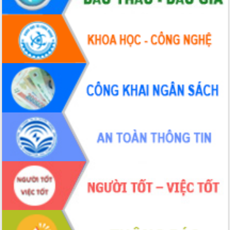
Hội nghị Ban Chấp hành Đảng bộ tỉnh
Đắk Lắk lần thứ 2 (mở rộng)
Tập trung giải phóng mặt bằng, đẩy
nhanh tiến độ Tuyến đường bộ ven
biển
Gỡ khó, khởi công xây dựng, sửa chữa
toàn bộ nhà ở cho hộ dân đúng tiến độ
đề ra
UBND tỉnh Đắk Lắk tổng kết công tác
quốc phòng, quân sự địa phương năm
2025
Tập trung triển khai quyết liệt, đồng bộ
các giải pháp nhằm thực hiện hiệu quả
các nhiệm vụ đề ra năm 2025
Phát huy vai trò của người có uy tín
trong phòng chống tảo hôn và hôn
nhân cận huyết thống
Nông sản Tây Nguyên thu hút doanh
nghiệp nước ngoài
Đắk Lắk định vị thương hiệu du lịch
“Biển – Rừng – Cà phê” trong không