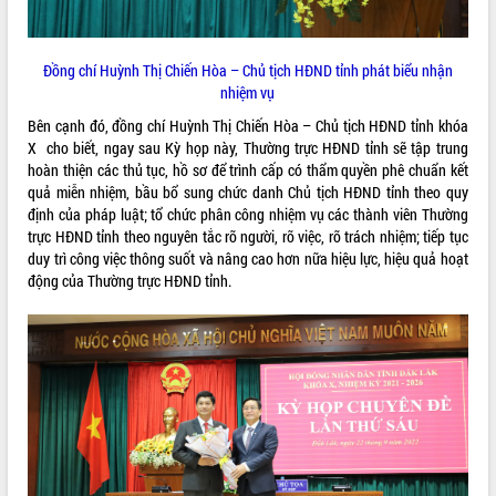
Hòn Yến phát triển du lịch gắn với bảo
tồn biển
Lấy ý kiến điều chỉnh Quy hoạch tỉnh
Đồng chí Huỳnh Thị Chiến Hòa – Chủ tịch HĐND tỉnh phát biểu nhận
Đắk Lắk thời kỳ 2021-2030, tầm nhìn
nhiệm vụ
đến năm 2050
Bên cạnh đó, đồng chí Huỳnh Thị Chiến Hòa – Chủ tịch HĐND tỉnh khóa
Phát động chiến dịch 30 ngày đêm
X cho biết, ngay sau Kỳ họp này, Thường trực HĐND tỉnh sẽ tập trung
giải phóng mặt bằng Tuyến đường bộ
hoàn thiện các thủ tục, hồ sơ để trình cấp có thẩm quyền phê chuẩn kết
ven biển
quả miễn nhiệm, bầu bổ sung chức danh Chủ tịch HĐND tỉnh theo quy
Đắk Lắk nỗ lực thúc đẩy tăng trưởng
định của pháp luật; tổ chức phân công nhiệm vụ các thành viên Thường
kinh tế từ 10% trở lên trong Quý
trực HĐND tỉnh theo nguyên tắc rõ người, rõ việc, rõ trách nhiệm; tiếp tục
II/2026
duy trì công việc thông suốt và nâng cao hơn nữa hiệu lực, hiệu quả hoạt
Đắk Lắk ký kết thỏa thuận hợp tác về
động của Thường trực HĐND tỉnh.
chuyển đổi số giai đoạn 2026 – 2030
với Tập đoàn Bưu chính Viễn thông
Việt Nam
Thứ trưởng Bộ Y tế làm việc với tỉnh
Đắk Lắk về phát triển nhân lực y tế
cho trạm y tế cấp xã
Du lịch Đắk Lắk nâng tầm trải nghiệm
du khách thông qua Hệ thống cơ sở dữ
liệu và Bản đồ số