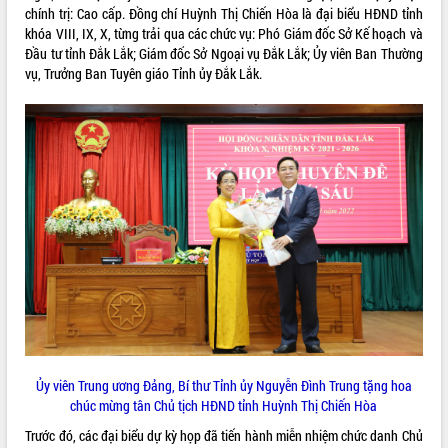
phá cơ chế - Hợp tác công tư
chính trị: Cao cấp. Đồng chí Huỳnh Thị Chiến Hòa là đại biểu HĐND tỉnh
khóa VIII, IX, X, từng trải qua các chức vụ: Phó Giám đốc Sở Kế hoạch và
Đề án 06 tạo bước ngoặt đột phá trong
Đầu tư tỉnh Đắk Lắk; Giám đốc Sở Ngoại vụ Đắk Lắk; Ủy viên Ban Thường
cải cách hành chính tỉnh Đắk Lắk
vụ, Trưởng Ban Tuyên giáo Tỉnh ủy Đắk Lắk.
Kết nối tour, đẩy mạnh chuyển đổi số
để phát triển du lịch Đắk Lắk
Khởi động Dự án Đầu tư xây dựng hạ
tầng kỹ thuật Cụm công nghiệp Tân
Tiến
Gặp mặt các cơ quan báo chí nhân Kỷ
niệm 101 năm Ngày Báo chí Cách
mạng Việt Nam
Đắk Lắk sơ kết 4 năm triển khai thực
hiện Đề án 06 của Chính phủ
Họp báo thông tin về Hội nghị Công bố
Quy hoạch và Xúc tiến đầu tư tỉnh Đắk
Lắk
Khơi thông điểm nghẽn, đẩy nhanh
giải ngân vốn khắc phục thiên tai
Ủy viên Trung ương Đảng, Bí thư Tỉnh ủy Nguyễn Đình Trung tặng hoa
chúc mừng tân Chủ tịch HĐND tỉnh Huỳnh Thị Chiến Hòa
HĐND tỉnh thông qua điều chỉnh Quy
hoạch tỉnh thời kỳ 2021-2030
Trước đó, các đại biểu dự kỳ họp đã tiến hành miễn nhiệm chức danh Chủ