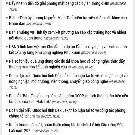
Chuyển đổi số 'mở đường' cho nông
Đẩy nhanh tiến độ giải phóng mặt bằng các dự án trọng điểm
(08/08/2026,
nghiệp Đắk Lắk tăng trưởng bứt phá
19:53)
Triển khai đồng bộ đo đạc, lập hồ sơ
Bí thư Tỉnh ủy Lương Nguyễn Minh Triết kiểm tra việc khám sức khỏe cho
địa chính, hoàn thiện cơ sở dữ liệu đất
Nhân dân
(08/08/2026, 17:05)
đai
Ban Thường vụ Tỉnh ủy xem xét phương án sắp xếp trường học và nhiều
Ứng dụng sinh trắc học - Bước tiến
nội dung quan trọng
(08/08/2026, 13:30)
trong hành trình chuyển đổi số tại Đắk
UBND tỉnh làm việc với Chủ đầu tư dự án Đầu tư xây dựng và kinh doanh
Lắk
kết cấu hạ tầng Khu công nghiệp Phú Xuân
(07/08/2026, 19:47)
Đắk Lắk nâng cao hiệu quả công tác
Đảng từ Sổ tay đảng viên điện tử
Rà soát hiệu quả ứng dụng các đề tài khoa học và công nghệ, thúc đẩy
thương mại hóa kết quả nghiên cứu
(07/08/2026, 18:34)
Đắk Lắk đẩy mạnh nuôi biển công
nghệ, hướng tới phát triển thủy sản
Đoàn đại biểu Quốc hội tỉnh Đắk Lắk thảo luận tại tổ về các dự án luật về
bền vững
nông nghiệp, môi trường, viễn thông, chuyển giao công nghệ
(07/08/2026,
Tập huấn nâng cao năng lực triển khai
17:12)
chuyển đổi số cho cán bộ, công chức
Ra mắt “Bản đồ số nông sản, sản phẩm OCOP, du lịch thôn buôn trên nền
cấp xã
tảng số của tỉnh Đắk Lắk”
(07/08/2026, 16:46)
Đắk Lắk phát động hưởng ứng Ngày
Đoàn đại biểu Quốc hội tỉnh Đắk Lắk thảo luận tại tổ về công tác phòng,
Quyền của người tiêu dùng Việt Nam
chống tội phạm
(06/08/2026, 18:32)
2026
Khẩn trương rà soát, hoàn thiện công tác tổ chức Lễ hội Sầu riêng Đắk
Đẩy mạnh cải cách hành chính, quyết
Lắk năm 2026
(06/08/2026, 18:27)
tâm đạt được mục tiêu tăng trưởng