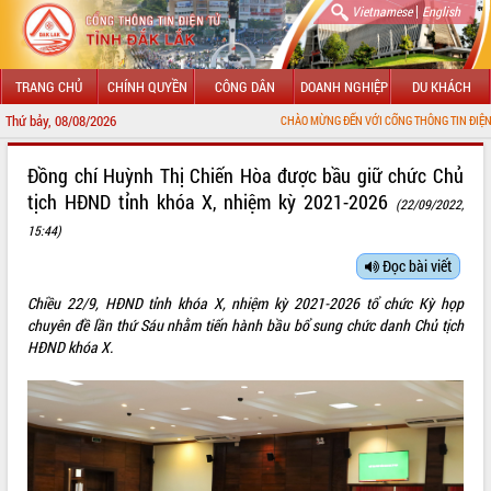
|
Vietnamese
English
TRANG CHỦ
CHÍNH QUYỀN
CÔNG DÂN
DOANH NGHIỆP
DU KHÁCH
Thứ bảy, 08/08/2026
CHÀO MỪNG ĐẾN VỚI CỔNG THÔNG TIN ĐIỆN TỬ TỈNH ĐẮK LẮK
GIỚI THIỆU
Đồng chí Huỳnh Thị Chiến Hòa được bầu giữ chức Chủ
tịch HĐND tỉnh khóa X, nhiệm kỳ 2021-2026
(22/09/2022,
LÃNH ĐẠO UBND TỈNH
15:44)
TIN TỨC SỰ KIỆN
Đọc bài viết
SỞ, BAN, NGÀNH
Chiều 22/9, HĐND tỉnh khóa X, nhiệm kỳ 2021-2026 tổ chức Kỳ họp
chuyên đề lần thứ Sáu nhằm tiến hành bầu bổ sung chức danh Chủ tịch
UBND CÁC XÃ, PHƯỜNG
HĐND khóa X.
THÔNG TIN CHỈ ĐẠO ĐIỀU HÀNH
HỆ THỐNG VĂN BẢN
VĂN BẢN HĐND TỈNH