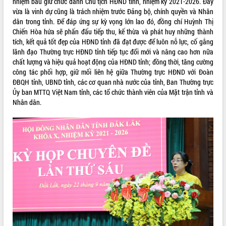
nhiệm bầu giữ chức danh Chủ tịch HĐND tỉnh​, nhiệm kỳ 2021-2026. Đây
Tháo gỡ những vướng mắc, đẩy mạnh
vừa là vinh dự cũng là trách nhiệm trước Đảng bộ, chính quyền và Nhân
công tác cải cách thủ tục hành chính
dân trong tỉnh. Để đáp ứng sự kỳ vọng lớn lao đó, đồng chí Huỳnh Thị
tại Trung tâm Phục vụ hành chính
Chiến Hòa hứa sẽ phấn đấu tiếp thu, kế thừa và phát huy những thành
công tỉnh
tích, kết quả tốt đẹp của HĐND tỉnh đã đạt được để luôn nỗ lực, cố gắng
lãnh đạo Thường trực HĐND tỉnh tiếp tục đổi mới và nâng cao hơn nữa
Đắk Lắk: Tôn vinh 46 giải pháp tại Hội
chất lượng và hiệu quả hoạt động của HĐND tỉnh; đồng thời, tăng cường
thi Sáng tạo Kỹ thuật 2024 - 2025
công tác phối hợp, giữ mối liên hệ giữa Thường trực HĐND với Đoàn
Đắk Lắk rà soát, điều chỉnh Đề án 190
ĐBQH tỉnh, UBND tỉnh, các cơ quan nhà nước của tỉnh, Ban Thường trực
về phát triển nuôi trồng thủy sản
Ủy ban MTTQ Việt Nam tỉnh, các tổ chức thành viên của Mặt trận tỉnh và
Phó Chủ tịch UBND tỉnh Đắk Lắk
Nhân dân.
Trương Công Thái kiểm tra thực địa
Dự án cao tốc Khánh Hòa - Buôn Ma
Thuột
Định vị cà phê Việt Nam như một “di
sản sống” trong dòng chảy toàn cầu
Xây dựng nông thôn mới: Nâng cao đời
sống người dân từ những mô hình thiết
thực
Quyết liệt tháo gỡ vướng mắc, đẩy
nhanh tiến độ các dự án trọng điểm
trong Khu kinh tế Nam Phú Yên