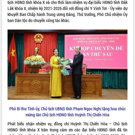
Hội thảo góp ý hồ sơ điều chỉnh quy
tịch HĐND tỉnh khóa X và cho thôi làm nhiệm vụ đại biểu HĐND tỉnh Đắk
hoạch tỉnh Đắk Lắk thời kỳ 2021-2030,
Lắk khóa X, nhiệm kỳ 2021-2026 đối với đồng chí Y Vinh Tơr - Ủy viên dự
tầm nhìn đến năm 2050
khuyết Ban Chấp hành Trung ương Đảng, Thứ trưởng, Phó Chủ nhiệm Ủy
ban Dân tộc do chuyển công tác khác.
Nâng cao hiệu quả hoạt động của các
doanh nghiệp nhà nước
Hội nghị triển khai kết nối mạng
truyền số liệu chuyên dùng phục vụ cơ
quan Đảng, Nhà nước
Lễ phát động chuỗi hoạt động chung
tay làm sạch môi trường
Xã Ea Kar bước chuyển mình trong
công tác cải cách hành chính mô hình
mới
UBND tỉnh họp báo định kỳ tháng 4
năm 2026
Hội thảo khoa học “Giải pháp thúc đẩy
phát triển nền kinh tế xanh tại tỉnh
Phó Bí thư Tỉnh ủy, Chủ tịch UBND tỉnh Phạm Ngọc Nghị tặng hoa chúc
Đắk Lắk”
mừng tân Chủ tịch HĐND tỉnh Huỳnh Thị Chiến Hòa
Tăng cường giám sát, đôn đốc thực
Phát biểu nhận nhiệm vụ, đồng chí Huỳnh Thị Chiến Hòa – Chủ tịch
hiện nhiệm vụ quản lý tài sản công
HĐND tỉnh khóa X trân trọng cảm ơn các đại biểu HĐND tỉnh đã tín
hàng tuần