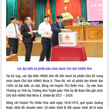
phát triển mới
Thường trực HĐND tỉnh Đắk Lắk gặp
mặt Đoàn chuyên gia y tế TP. Hồ Chí
Minh
THỐNG KÊ TRUY CẬP
Lễ truy điệu và an táng hài cốt liệt sĩ
tại Nghĩa trang Liệt sĩ xã Sơn Hòa
Hôm nay:
36255
Bàn giải pháp tháo gỡ khó khăn trong
Tất cả:
66081578
xuất khẩu sầu riêng và triển khai quy
định EUDR
Thứ trưởng Bộ Nông nghiệp và Môi
trường Nguyễn Hoàng Hiệp khảo sát
vùng trồng và doanh nghiệp đóng gói
sầu riêng tại Đắk Lắk
Các đại biểu bỏ phiếu bầu chức danh Chủ tịch HĐND tỉnh
Trình diễn nghệ thuật chế biến các
Tại Kỳ họp, các đại biểu HĐND tỉnh đã tiến hành bỏ phiếu bầu bổ sung
món ăn từ sầu riêng
chức danh Chủ tịch HĐND khóa X. Theo đó, với số phiếu tán thành đạt
Đắk Lắk công bố Quy hoạch và xúc
100% số đại biểu có mặt, đồng chí Huỳnh Thị Chiến Hòa - Ủy viên Ban
tiến đầu tư tỉnh
Thường vụ Tỉnh ủy, Trưởng Ban Tuyên giáo Tỉnh ủy đã được bầu giữ chức
Chủ tịch HĐND tỉnh khóa X, nhiệm kỳ 2021 – 2026.
Ngành cá ngừ Đắk Lắk chủ động thích
ứng để giữ vững thị trường xuất khẩu
Đồng chí Huỳnh Thị Chiến Hòa sinh ngày 18/4/1973, quê quán Quảng
Diễn đàn Kinh tế tư nhân Việt Nam đột
Ngãi; trình độ chuyên môn: Cử nhân Kinh tế đối ngoại; trình độ lý luận