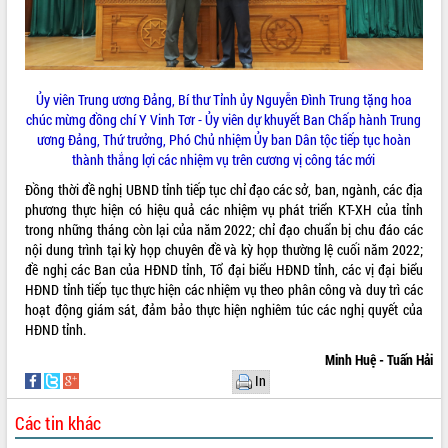
Tập huấn ứng dụng trí tuệ nhân tạo (AI)
trong thương mại điện tử năm 2026
Đoàn đại biểu Quốc hội tỉnh Đắk Lắk
trao đổi thông tin trước Kỳ họp thứ
nhất, Quốc hội khóa XVI
Ủy viên Trung ương Đảng, Bí thư Tỉnh ủy Nguyễn Đình Trung tặng hoa
chúc mừng đồng chí Y Vinh Tơr - Ủy viên dự khuyết Ban Chấp hành Trung
Quyết liệt cải cách hành chính, khơi
ương Đảng, Thứ trưởng, Phó Chủ nhiệm Ủy ban Dân tộc tiếp tục hoàn
thông nguồn lực phát triển
thành thắng lợi các nhiệm vụ trên cương vị công tác mới
Nâng cao hiệu lực, hiệu quả HĐND
tỉnh thông qua hiện đại hóa hành chính
Đồng thời đề nghị UBND tỉnh tiếp tục chỉ đạo các sở, ban, ngành, các địa
phương thực hiện có hiệu quả các nhiệm vụ phát triển KT-XH của tỉnh
Xã Ea Phê gắn cải cách hành chính với
trong những tháng còn lại của năm 2022; chỉ đạo chuẩn bị chu đáo các
chuyển đổi số
nội dung trình tại kỳ họp chuyên đề và kỳ họp thường lệ cuối năm 2022;
Phó Chủ tịch Thường trực UBND tỉnh
đề nghị các Ban của HĐND tỉnh, Tổ đại biểu HĐND tỉnh, các vị đại biểu
Hồ Thị Nguyên Thảo làm việc tại Trung
HĐND tỉnh tiếp tục thực hiện các nhiệm vụ theo phân công và duy trì các
tâm Phục vụ hành chính công xã Ea
hoạt động giám sát, đảm bảo thực hiện nghiêm túc các nghị quyết của
Phê
HĐND tỉnh.
Xây dựng nền hành chính số đồng
Minh Huệ - Tuấn Hải
hành cùng nông dân dân, doanh nghiệp
In
Giai đoạn 2026-2030, Đắk Lắk phấn
đấu có 77% xã đạt chuẩn nông thôn
Các tin khác
mới