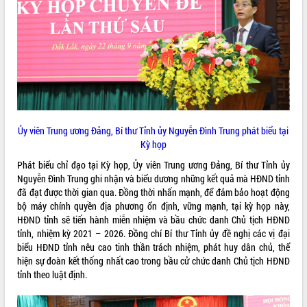
VIDEO
Loading the player...
Khám bệnh, cấp phát thuốc miễn phí
và tặng quà người dân xã Cư Pui
Hội nghị UBND tỉnh Đắk Lắk thường kỳ
tháng 7/2026
Lễ truy tặng danh hiệu “Bà Mẹ Việt
Ủy viên Trung ương Đảng, Bí thư Tỉnh ủy Nguyễn Đình Trung phát biểu tại
Nam Anh hùng” và trao Huân chương
Kỳ họp
Lao động
Phát biểu chỉ đạo tại Kỳ họp, Ủy viên Trung ương Đảng, Bí thư Tỉnh ủy
ALBUM ẢNH
UBND tỉnh Đắk Lắk triển khai nhiệm
Nguyễn Đình Trung ghi nhận và biểu dương những kết quả mà HĐND tỉnh
vụ 6 tháng cuối năm 2026
đã đạt được thời gian qua. Đồng thời nhấn mạnh, để đảm bảo hoạt động
Kỳ họp thứ Hai, Hội đồng nhân dân
bộ máy chính quyền địa phương ổn định, vững mạnh, tại kỳ họp này,
tỉnh khóa XI quyết nghị nhiều nội dung
HĐND tỉnh sẽ tiến hành miễn nhiệm và bầu chức danh Chủ tịch HĐND
quan trọng
tỉnh, nhiệm kỳ 2021 – 2026. Đồng chí Bí thư Tỉnh ủy đề nghị các vị đại
biểu HĐND tỉnh nêu cao tinh thần trách nhiệm, phát huy dân chủ, thể
Bí thư Tỉnh ủy Lương Nguyễn Minh
hiện sự đoàn kết thống nhất cao trong bầu cử chức danh Chủ tịch HĐND
Triết thăm, tặng quà người có công với
tỉnh theo luật định.
cách mạng
Rà soát, hoàn thiện hệ thống thiết chế
văn hóa, thể thao đáp ứng yêu cầu
LIÊN KẾT WEB