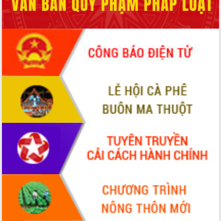
2026-2031
Đảm bảo cuộc bầu cử đại biểu Quốc
hội và đại biểu HĐND các cấp diễn ra
an toàn, hiệu quả, đúng quy định
Thủ tướng Chính phủ Phạm Minh Chính
kiểm tra, chỉ đạo hoàn thành các dự
án cao tốc và thăm khu tái định cư tại
Đắk Lắk
Sôi nổi Hội đua ngựa truyền thống Gò
Thì Thùng mừng Xuân Bính Ngọ 2026
Lãnh đạo tỉnh dâng hương tưởng niệm
tại Đập Đồng Cam đầu Xuân Bính Ngọ
Ngành nông nghiệp phấn đấu tăng
trưởng đạt 5,86% trong năm 2026
UBND tỉnh Đắk Lắk triển khai công tác
quốc phòng, quân sự địa phương năm
2026
Đắk Lắk tập trung toàn lực khắc phục
tồn tại IUU, sẵn sàng làm việc với
Đoàn thanh tra EC
Chủ tịch UBND tỉnh Tạ Anh Tuấn thăm,