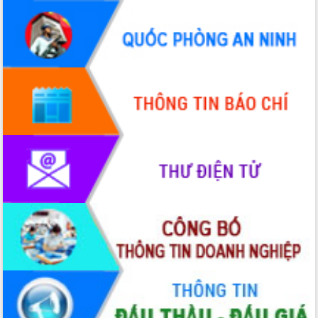
chúc mừng các bệnh viện nhân Ngày
Thầy thuốc Việt Nam
Rộn ràng lễ hội truyền thống Sông
nước Đà Nông lần thứ I năm 2026
Kỳ họp Chuyên đề lần thứ Năm, HĐND
tỉnh Đắk Lắk thông qua các nghị quyết
quan trọng
Thống nhất danh sách giới thiệu ứng
cử đại biểu Quốc hội khoá XVI và đại
biểu HĐND tỉnh Đắk Lắk, nhiệm kỳ
2026-2031
Phát động hai phong trào thi đua quan
trọng trong kỷ nguyên mới
Hội nghị lần thứ tư Ban Chỉ đạo công
tác bầu cử tỉnh Đắk Lắk
Hội nghị Báo cáo viên Trung ương
tháng 01/2026
Phó Thủ tướng Hồ Quốc Dũng đánh giá
cao kết quả Chiến dịch Quang Trung
tại Đắk Lắk