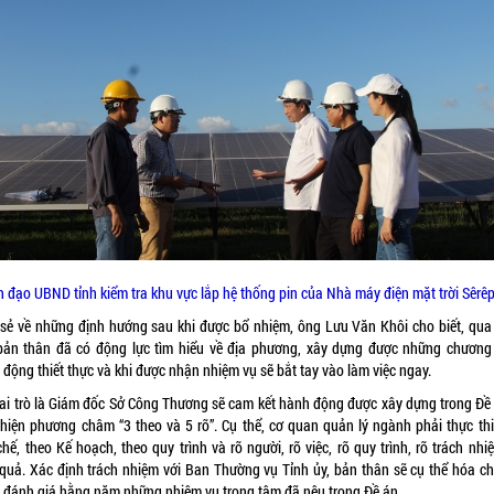
 đạo UBND tỉnh kiểm tra khu vực lắp hệ thống pin của Nhà máy điện mặt trời Sêrê
 sẻ về những định hướng sau khi được bổ nhiệm, ông Lưu Văn Khôi cho biết, qua
bản thân đã có động lực tìm hiểu về địa phương, xây dựng được những chương 
động thiết thực và khi được nhận nhiệm vụ sẽ bắt tay vào làm việc ngay.
vai trò là Giám đốc Sở Công Thương sẽ cam kết hành động được xây dựng trong Đề 
 hiện phương châm “3 theo và 5 rõ”. Cụ thể, cơ quan quản lý ngành phải thực thi
hế, theo Kế hoạch, theo quy trình và rõ người, rõ việc, rõ quy trình, rõ trách nhi
 quả. Xác định trách nhiệm với Ban Thường vụ Tỉnh ủy, bản thân sẽ cụ thể hóa c
h, đánh giá hằng năm những nhiệm vụ trọng tâm đã nêu trong Đề án.