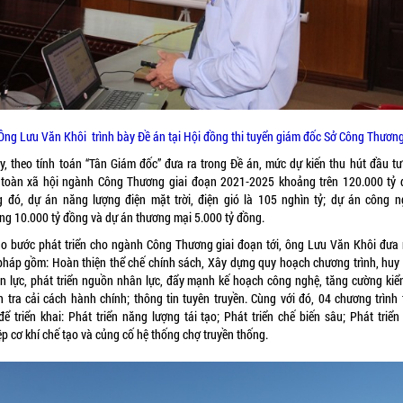
Ông Lưu Văn Khôi trình bày Đề án tại Hội đồng thi tuyển giám đốc Sở Công Thươn
ậy, theo tính toán “Tân Giám đốc” đưa ra trong Đề án, mức dự kiến thu hút đầu tư
n toàn xã hội ngành Công Thương giai đoạn 2021-2025 khoảng trên 120.000 tỷ 
g đó, dự án năng lượng điện mặt trời, điện gió là 105 nghìn tỷ; dự án công n
ng 10.000 tỷ đồng và dự án thương mại 5.000 tỷ đồng.
ạo bước phát triển cho ngành Công Thương giai đoạn tới, ông Lưu Văn Khôi đưa 
 pháp gồm: Hoàn thiện thể chế chính sách, Xây dựng quy hoạch chương trình, huy
n lực, phát triển nguồn nhân lực, đẩy mạnh kế hoạch công nghệ, tăng cường kiểm
h tra cải cách hành chính; thông tin tuyên truyền. Cùng với đó, 04 chương trình 
để triển khai: Phát triển năng lượng tái tạo; Phát triển chế biến sâu; Phát triển
p cơ khí chế tạo và củng cố hệ thống chợ truyền thống.