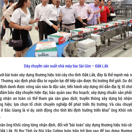
Dây chuyền sản xuất nhà máy bia Sài Gòn – Đắk Lắk
 với bài toán xây dựng thương hiệu trái cây cho tỉnh Đắk Lắk, đây là thế mạnh mà 
Thương xác định phải đầu tư nguồn lực để tiếp cận được thị trường thế giới. Do đó
định danh được nông sản nào là đặc sản; tiến hành xây dựng chỉ dẫn địa lý, tổ ch
 đảm bảo dây chuyền hiện đại, bảo quản sau thu hoạch; xây dựng chuẩn sản phẩ
g nhận an toàn có thể tham gia sàn giao dịch; truyền thông xây dựng bộ nhận
ng hiệu; lựa chọn tổ chức chuyên nghiệp để phát triển thị trường. Và câu chuyệ
u ở Bắc Giang là ví dụ sinh động cho tỉnh khi định hướng triển khai” ông Khôi nêu
.
ân ông Khôi cũng từng nhận định, đối với ''bài toán'' xây dựng thương hiệu trái c
 Đắk Lắk, Bí thư Tỉnh ủy Bùi Văn Cường luôn trăn trở làm sao để tạo dựng thương