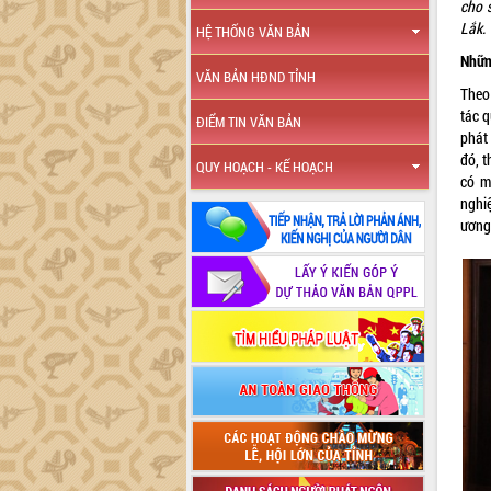
cho 
Lắk.
HỆ THỐNG VĂN BẢN
Nhữn
VĂN BẢN HĐND TỈNH
Theo
tác 
ĐIỂM TIN VĂN BẢN
phát
đó, t
QUY HOẠCH - KẾ HOẠCH
có m
nghi
ương