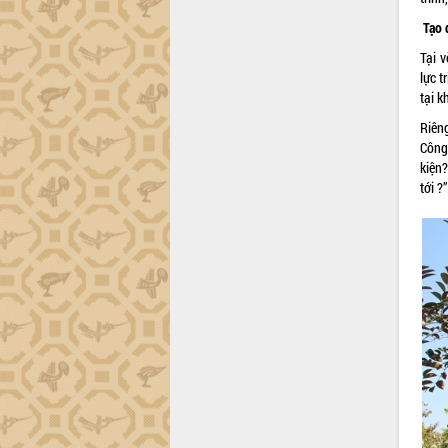
món ăn từ sầu riêng
Tạo 
Đắk Lắk công bố Quy hoạch và xúc
tiến đầu tư tỉnh
Tại 
Ngành cá ngừ Đắk Lắk chủ động thích
lực t
ứng để giữ vững thị trường xuất khẩu
tại k
Diễn đàn Kinh tế tư nhân Việt Nam đột
Riên
phá cơ chế - Hợp tác công tư
Công
Đề án 06 tạo bước ngoặt đột phá trong
kiện
cải cách hành chính tỉnh Đắk Lắk
tới ?”
Kết nối tour, đẩy mạnh chuyển đổi số
để phát triển du lịch Đắk Lắk
Khởi động Dự án Đầu tư xây dựng hạ
tầng kỹ thuật Cụm công nghiệp Tân
Tiến
Gặp mặt các cơ quan báo chí nhân Kỷ
niệm 101 năm Ngày Báo chí Cách
mạng Việt Nam
Đắk Lắk sơ kết 4 năm triển khai thực
hiện Đề án 06 của Chính phủ
Họp báo thông tin về Hội nghị Công bố