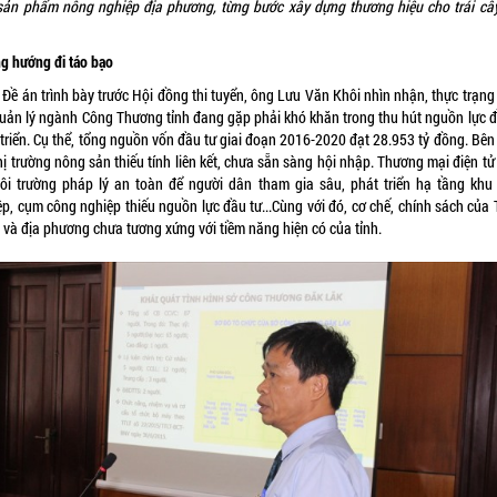
sản phẩm nông nghiệp địa phương, từng bước xây dựng thương hiệu cho trái câ
g hướng đi táo bạo
 Đề án trình bày trước Hội đồng thi tuyển, ông Lưu Văn Khôi nhìn nhận, thực trạng
quản lý ngành Công Thương tỉnh đang gặp phải khó khăn trong thu hút nguồn lực đ
 triển. Cụ thể, tổng nguồn vốn đầu tư giai đoạn 2016-2020 đạt 28.953 tỷ đồng. Bên
hị trường nông sản thiếu tính liên kết, chưa sẵn sàng hội nhập. Thương mại điện t
ôi trường pháp lý an toàn để người dân tham gia sâu, phát triển hạ tầng khu
ệp, cụm công nghiệp thiếu nguồn lực đầu tư...Cùng với đó, cơ chế, chính sách của 
 và địa phương chưa tương xứng với tiềm năng hiện có của tỉnh.