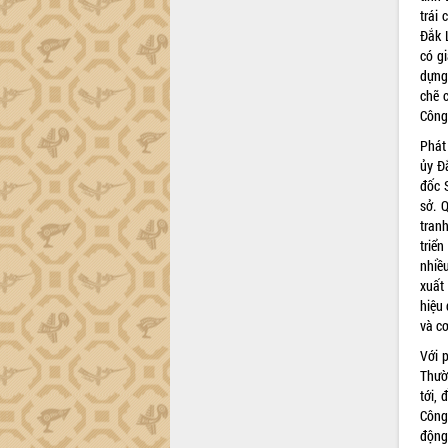
Xây dựng nông thôn mới: Nâng cao đời
trái
sống người dân từ những mô hình thiết
Đắk L
thực
có gi
Quyết liệt tháo gỡ vướng mắc, đẩy
dựng
nhanh tiến độ các dự án trọng điểm
chẽ 
trong Khu kinh tế Nam Phú Yên
Công 
Hòn Yến phát triển du lịch gắn với bảo
Phát
tồn biển
ủy Đ
Lấy ý kiến điều chỉnh Quy hoạch tỉnh
đốc 
Đắk Lắk thời kỳ 2021-2030, tầm nhìn
sở. 
đến năm 2050
tran
triể
Phát động chiến dịch 30 ngày đêm
nhiề
giải phóng mặt bằng Tuyến đường bộ
xuất 
ven biển
hiệu
Đắk Lắk nỗ lực thúc đẩy tăng trưởng
và c
kinh tế từ 10% trở lên trong Quý
II/2026
Với 
Thườ
Đắk Lắk ký kết thỏa thuận hợp tác về
tới,
chuyển đổi số giai đoạn 2026 – 2030
Công
với Tập đoàn Bưu chính Viễn thông
động 
Việt Nam