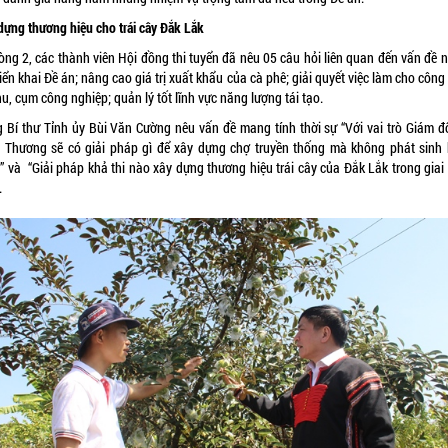
dựng thương hiệu cho trái cây Đắk Lắk
vòng 2, các thành viên Hội đồng thi tuyển đã nêu 05 câu hỏi liên quan đến vấn đề 
riển khai Đề án; nâng cao giá trị xuất khẩu của cà phê; giải quyết việc làm cho côn
hu, cụm công nghiệp; quản lý tốt lĩnh vực năng lượng tái tạo.
g Bí thư Tỉnh ủy Bùi Văn Cường nêu vấn đề mang tính thời sự “Với vai trò Giám đ
 Thương sẽ có giải pháp gì để xây dựng chợ truyền thống mà không phát sinh 
?” và “Giải pháp khả thi nào xây dựng thương hiệu trái cây của Đắk Lắk trong giai
.