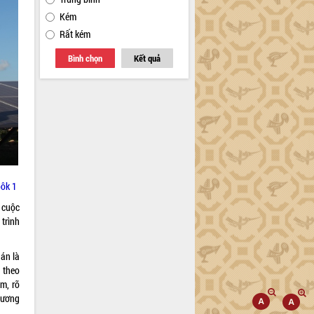
Kém
Rất kém
Bình chọn
Kết quả
pôk 1
 cuộc
trình
án là
 theo
ệm, rõ
hương