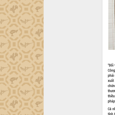
Hội thảo khoa học “Giải pháp thúc đẩy
phát triển nền kinh tế xanh tại tỉnh
Đắk Lắk”
Tăng cường giám sát, đôn đốc thực
hiện nhiệm vụ quản lý tài sản công
hàng tuần
Tháo gỡ những vướng mắc, đẩy mạnh
công tác cải cách thủ tục hành chính
tại Trung tâm Phục vụ hành chính
công tỉnh
Đắk Lắk: Tôn vinh 46 giải pháp tại Hội
“Đối
thi Sáng tạo Kỹ thuật 2024 - 2025
Công 
Đắk Lắk rà soát, điều chỉnh Đề án 190
phải 
về phát triển nuôi trồng thủy sản
xuất
Phó Chủ tịch UBND tỉnh Đắk Lắk
chứn
Trương Công Thái kiểm tra thực địa
thươ
Dự án cao tốc Khánh Hòa - Buôn Ma
thiề
Thuột
pháp
Định vị cà phê Việt Nam như một “di
Cá nh
sản sống” trong dòng chảy toàn cầu
tỉnh