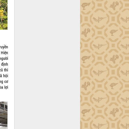
ruyền
 Hiện
người
 định
ũ thì
ã hội
ng cơ
òa lợi