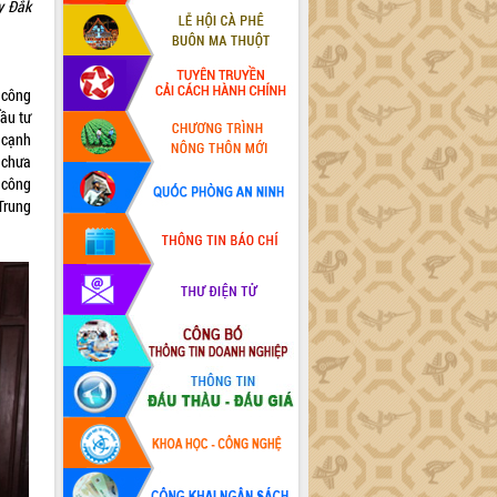
y Đắk
 công
ầu tư
 cạnh
ử chưa
 công
Trung