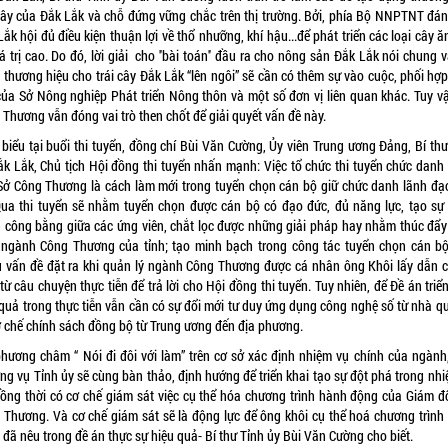
 cây của Đắk Lắk và chỗ đứng vững chắc trên thị trường. Bởi, phía Bộ NNPTNT đán
ắk hội đủ điều kiện thuận lợi về thổ nhưỡng, khí hậu...để phát triển các loại cây 
á trị cao. Do đó, lời giải cho ''bài toán'' đầu ra cho nông sản Đắk Lắk nói chung 
 thương hiệu cho trái cây Đắk Lắk “lên ngôi” sẽ cần có thêm sự vào cuộc, phối hợp
của Sở Nông nghiệp Phát triển Nông thôn và một số đơn vị liên quan khác. Tuy vậ
Thương vẫn đóng vai trò then chốt để giải quyết vấn đề này.
 biểu tại buổi thi tuyển, đồng chí Bùi Văn Cường, Ủy viên Trung ương Đảng, Bí thư
ắk Lắk, Chủ tịch Hội đồng thi tuyển nhấn mạnh: Việc tổ chức thi tuyển chức danh
Sở Công Thương là cách làm mới trong tuyển chọn cán bộ giữ chức danh lãnh đạ
Qua thi tuyển sẽ nhằm tuyển chọn được cán bộ có đạo đức, đủ năng lực, tạo sự
h công bằng giữa các ứng viên, chắt lọc được những giải pháp hay nhằm thúc đẩy
n ngành Công Thương của tỉnh; tạo minh bạch trong công tác tuyển chọn cán bộ
u vấn đề đặt ra khi quản lý ngành Công Thương được cá nhân ông Khôi lấy dẫn 
từ câu chuyện thực tiễn để trả lời cho Hội đồng thi tuyển. Tuy nhiên, để Đề án triể
 quả trong thực tiễn vẫn cần có sự đổi mới tư duy ứng dụng công nghệ số từ nhà qu
ơ chế chính sách đồng bộ từ Trung ương đến địa phương.
phương châm “ Nói đi đôi với làm” trên cơ sở xác định nhiệm vụ chính của ngành
ng vụ Tỉnh ủy sẽ cùng bàn thảo, định hướng để triển khai tạo sự đột phá trong nhi
 đồng thời có cơ chế giám sát việc cụ thể hóa chương trình hành động của Giám đ
 Thương. Và cơ chế giám sát sẽ là động lực để ông khôi cụ thể hoá chương trình
đã nêu trong đề án thực sự hiệu quả- Bí thư Tỉnh ủy Bùi Văn Cường cho biết.