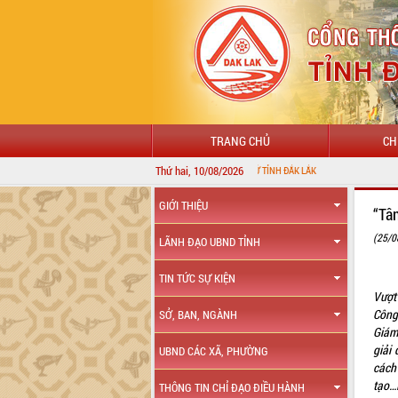
TRANG CHỦ
CH
Thứ hai, 10/08/2026
GIỚI THIỆU
“Tâ
(25/0
LÃNH ĐẠO UBND TỈNH
TIN TỨC SỰ KIỆN
Vượt
Công
SỞ, BAN, NGÀNH
Giám
giải
UBND CÁC XÃ, PHƯỜNG
cách 
tạo…
THÔNG TIN CHỈ ĐẠO ĐIỀU HÀNH