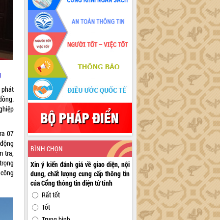
g
 phát
đồng.
ghiệp
ra 07
 động
BÌNH CHỌN
 tra,
trọng
Xin ý kiến đánh giá về giao diện, nội
 công
dung, chất lượng cung cấp thông tin
của Cổng thông tin điện tử tỉnh
Rất tốt
Tốt
Trung bình