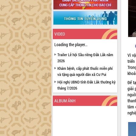
VIDEO
Loading the player...
Trailer Lễ hội Sầu riêng Đắk Lắk năm
Vì v
2026
triể
Tron
Khám bệnh, cấp phát thuốc miễn phí
khoả
và tặng quà người dân xã Cư Pui
Hội nghị UBND tỉnh Đắk Lắk thường kỳ
Để t
tháng 7/2026
giải
nguồ
Lễ truy tặng danh hiệu “Bà Mẹ Việt
than
ALBUM ẢNH
Nam Anh hùng” và trao Huân chương
tâm 
Lao động
nghiệ
UBND tỉnh Đắk Lắk triển khai nhiệm
vụ 6 tháng cuối năm 2026
Kỳ họp thứ Hai, Hội đồng nhân dân
tỉnh khóa XI quyết nghị nhiều nội dung