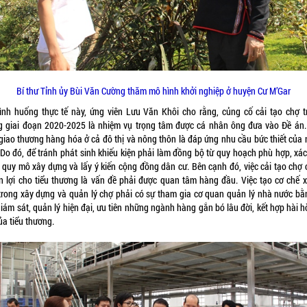
Bí thư Tỉnh ủy Bùi Văn Cường thăm mô hình khởi nghiệp ở huyện Cư M’Gar
tình huống thực tế này, ứng viên Lưu Văn Khôi cho rằng, củng cố cải tạo chợ t
g giai đoạn 2020-2025 là nhiệm vụ trọng tâm được cá nhân ông đưa vào Đề án.
 giao thương hàng hóa ở cả đô thị và nông thôn là đáp ứng nhu cầu bức thiết của 
 Do đó, để tránh phát sinh khiếu kiện phải làm đồng bộ từ quy hoạch phù hợp, xác
 quy mô xây dựng và lấy ý kiến cộng đồng dân cư. Bên cạnh đó, việc cải tạo chợ c
n lợi cho tiểu thương là vấn đề phải được quan tâm hàng đầu. Việc tạo cơ chế x
trong xây dựng và quản lý chợ phải có sự tham gia cơ quan quản lý nhà nước bằ
iám sát, quản lý hiện đại, ưu tiên những ngành hàng gắn bó lâu đời, kết hợp hài h
ủa tiểu thương.