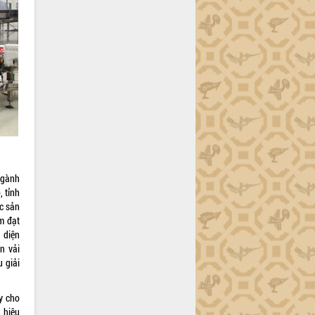
ngành
, tỉnh
ức sản
m đạt
 diện
n vải
 giải
ây cho
 hiệu