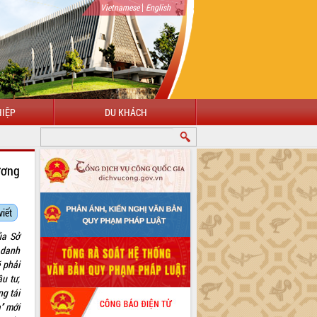
|
Vietnamese
English
IỆP
DU KHÁCH
O MỪNG ĐẾN VỚI CỔNG THÔNG TIN ĐIỆN TỬ TỈNH ĐẮK LẮK
ương
viết
ủa Sở
 danh
 phải
u tư,
ng tái
’ mới