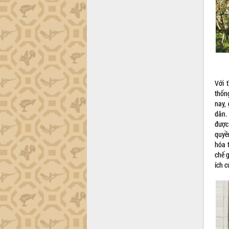
Quy hoạch và Xúc tiến đầu tư tỉnh Đắk
Lắk
Khơi thông điểm nghẽn, đẩy nhanh
giải ngân vốn khắc phục thiên tai
HĐND tỉnh thông qua điều chỉnh Quy
hoạch tỉnh thời kỳ 2021-2030
Hội thảo góp ý hồ sơ điều chỉnh quy
hoạch tỉnh Đắk Lắk thời kỳ 2021-2030,
Với 
tầm nhìn đến năm 2050
thốn
Nâng cao hiệu quả hoạt động của các
nay,
doanh nghiệp nhà nước
dân.
được
Hội nghị triển khai kết nối mạng
quyề
truyền số liệu chuyên dùng phục vụ cơ
hóa 
quan Đảng, Nhà nước
chế g
Lễ phát động chuỗi hoạt động chung
ích c
tay làm sạch môi trường
Xã Ea Kar bước chuyển mình trong
công tác cải cách hành chính mô hình
mới
UBND tỉnh họp báo định kỳ tháng 4
năm 2026