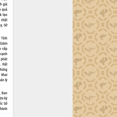
h giá
ăn quả
và tạo
 chặt
y, Sở
 Tỉnh
 Giám
o cấp
 cạnh
 phát
. Rất
chứng
n khai
ản lý
, Ban
ệm kỳ
ốc Sở
 hành