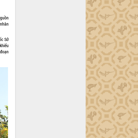
nguồn
g nhân
ốc Sở
khiếu
 đoạn