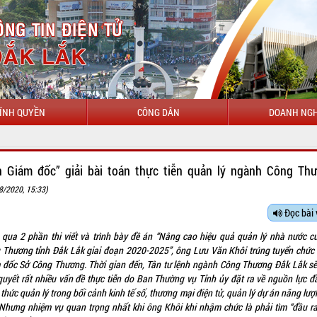
ÍNH QUYỀN
CÔNG DÂN
DOANH NGH
CHÀ
n Giám đốc” giải bài toán thực tiễn quản lý ngành Công Th
8/2020, 15:33)
Đọc bài 
 qua 2 phần thi viết và trình bày đề án “Nâng cao hiệu quả quản lý nhà nước c
 Thương tỉnh Đắk Lắk giai đoạn 2020-2025”, ông Lưu Văn Khôi trúng tuyển chức
 đốc Sở Công Thương. Thời gian đến, Tân tư lệnh ngành Công Thương Đắk Lắk sẽ
 quyết rất nhiều vấn đề thực tiễn do Ban Thường vụ Tỉnh ủy đặt ra về nguồn lực đầ
thức quản lý trong bối cảnh kinh tế số, thương mại điện tử, quản lý dự án năng lượ
Nhưng nhiệm vụ quan trọng nhất khi ông Khôi khi nhậm chức là phải tìm “đầu ra’