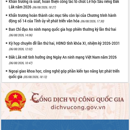
Khẩn trương rà soát, hoàn thiện công tác tổ chức Lễ hội Sầu riêng Đắk
quan trọng
Lắk năm 2026
(06/08/2026, 18:27)
Bí thư Tỉnh ủy Lương Nguyễn Minh
Khẩn trương hoàn thành các mục tiêu còn lại của Chương trình hành
Triết thăm, tặng quà người có công với
động số 14 của Tỉnh ủy về phát triển văn hóa
(06/08/2026, 17:30)
cách mạng
Ban Chỉ đạo An ninh mạng quốc gia họp phiên thường kỳ lần thứ hai
Rà soát, hoàn thiện hệ thống thiết chế
(06/08/2026, 14:06)
văn hóa, thể thao đáp ứng yêu cầu
LIÊN KẾT WEB
phát triển mới
Kỳ họp chuyên đề lần thứ hai, HĐND tỉnh khóa XI, nhiệm kỳ 2026-2031
(06/08/2026, 12:02)
Thường trực HĐND tỉnh Đắk Lắk gặp
mặt Đoàn chuyên gia y tế TP. Hồ Chí
Đắk Lắk mít tinh hưởng ứng Ngày An ninh mạng Việt Nam năm 2026
Minh
(06/08/2026, 10:47)
THỐNG KÊ TRUY CẬP
Lễ truy điệu và an táng hài cốt liệt sĩ
Ngoại giao khoa học, công nghệ góp phần kiến tạo năng lực phát triển
tại Nghĩa trang Liệt sĩ xã Sơn Hòa
Hôm nay:
8385
quốc gia
(05/08/2026, 18:13)
Bàn giải pháp tháo gỡ khó khăn trong
Tất cả:
66053708
xuất khẩu sầu riêng và triển khai quy
định EUDR
Thứ trưởng Bộ Nông nghiệp và Môi
trường Nguyễn Hoàng Hiệp khảo sát
vùng trồng và doanh nghiệp đóng gói
sầu riêng tại Đắk Lắk
Trình diễn nghệ thuật chế biến các