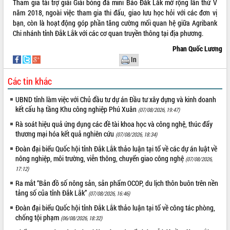
Tham gia tài trợ giải Giải bóng đá mini Báo Đắk Lắk mở rộng lần thứ V
năm 2018, ngoài việc tham gia thi đấu, giao lưu học hỏi với các đơn vị
VIDEO
bạn, còn là hoạt động góp phần tăng cường mối quan hệ giữa Agribank
Chi nhánh tỉnh Đắk Lắk với các cơ quan truyền thông tại địa phương.
Phan Quốc Lương
In
Các tin khác
UBND tỉnh làm việc với Chủ đầu tư dự án Đầu tư xây dựng và kinh doanh
kết cấu hạ tầng Khu công nghiệp Phú Xuân
(07/08/2026, 19:47)
Khám bệnh, cấp phát thuốc miễn phí
Rà soát hiệu quả ứng dụng các đề tài khoa học và công nghệ, thúc đẩy
và tặng quà người dân xã Cư Pui
thương mại hóa kết quả nghiên cứu
(07/08/2026, 18:34)
Hội nghị UBND tỉnh Đắk Lắk thường kỳ
Đoàn đại biểu Quốc hội tỉnh Đắk Lắk thảo luận tại tổ về các dự án luật về
tháng 7/2026
nông nghiệp, môi trường, viễn thông, chuyển giao công nghệ
(07/08/2026,
Lễ truy tặng danh hiệu “Bà Mẹ Việt
17:12)
Nam Anh hùng” và trao Huân chương
Lao động
Ra mắt “Bản đồ số nông sản, sản phẩm OCOP, du lịch thôn buôn trên nền
tảng số của tỉnh Đắk Lắk”
ALBUM ẢNH
(07/08/2026, 16:46)
UBND tỉnh Đắk Lắk triển khai nhiệm
vụ 6 tháng cuối năm 2026
Đoàn đại biểu Quốc hội tỉnh Đắk Lắk thảo luận tại tổ về công tác phòng,
chống tội phạm
Kỳ họp thứ Hai, Hội đồng nhân dân
(06/08/2026, 18:32)
tỉnh khóa XI quyết nghị nhiều nội dung