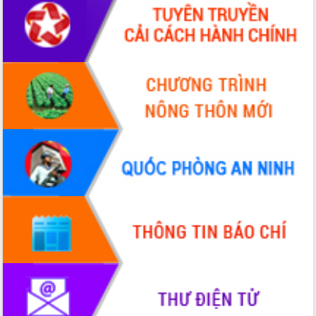
Quy hoạch và Xúc tiến đầu tư tỉnh Đắk
Lắk
Khơi thông điểm nghẽn, đẩy nhanh
giải ngân vốn khắc phục thiên tai
HĐND tỉnh thông qua điều chỉnh Quy
hoạch tỉnh thời kỳ 2021-2030
Hội thảo góp ý hồ sơ điều chỉnh quy
hoạch tỉnh Đắk Lắk thời kỳ 2021-2030,
tầm nhìn đến năm 2050
Nâng cao hiệu quả hoạt động của các
doanh nghiệp nhà nước
Hội nghị triển khai kết nối mạng
truyền số liệu chuyên dùng phục vụ cơ
quan Đảng, Nhà nước
Lễ phát động chuỗi hoạt động chung
tay làm sạch môi trường
Xã Ea Kar bước chuyển mình trong
công tác cải cách hành chính mô hình
mới
UBND tỉnh họp báo định kỳ tháng 4
năm 2026