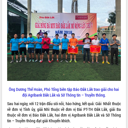
ĐIỂM TIN VĂN BẢN
QUY HOẠCH - KẾ HOẠCH
Ông Dương Thế Hoàn, Phó Tổng biên tập Báo Đắk Lắk trao giải cho hai
đội Agribank Đắk Lắk và Sở Thông tin – Truyền thông.
Sau hai ngày, với 12 trận đấu sôi nỗi, hào hứng, kết quả: Giải Nhất thuộc
về đơn vị Tỉnh ủy, giải Nhì thuộc về đơn vị Đài PT-TH Đắk Lắk, giải Ba
thuộc về đơn vị Báo Đắk Lắk, hai đơn vị Agribank Đắk Lắk và Sở Thông
tin – Truyền thông đạt giải Khuyến khích.