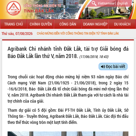
|
Vietnamese
English
TRANG CHỦ
CHÍNH QUYỀN
CÔNG DÂN
DOANH NGHIỆP
DU KHÁCH
Thứ sáu, 07/08/2026
CHÀO MỪNG ĐẾN VỚI CỔNG THÔNG TIN ĐIỆN TỬ TỈNH ĐẮK LẮK
GIỚI THIỆU
Agribank Chi nhánh tỉnh Đắk Lắk, tài trợ Giải bóng đá
Báo Đắk Lắk lần thứ V, năm 2018.
(17/06/2018, 18:43)
LÃNH ĐẠO UBND TỈNH
Đọc bài viết
TIN TỨC SỰ KIỆN
Trong chuỗi các hoạt động chào mừng kỷ niệm 93 năm ngày Báo chí
SỞ, BAN, NGÀNH
Cách mạng Việt Nam (21/06/1925 - 21/06/2018), trong 2 ngày 15
-16/6/2018, Báo Đắk Lắk đã tổ chức Giải bóng đá mini mở rộng lần thứ
UBND CÁC XÃ, PHƯỜNG
V, năm 2018. Agribank Chi nhánh Đắk Lắk tham gia với tư cách là nhà tài
trợ chính của của giải.
THÔNG TIN CHỈ ĐẠO ĐIỀU HÀNH
Tham dự giải có 5 đội gồm: Đài PT-TH Đắk Lắk, Tỉnh ủy Đắk Lắk, Sở
Thông tin - Truyền thông, Agribank Đắk Lắk, Báo Đắk Lắk. Các đội thi đấu
HỆ THỐNG VĂN BẢN
theo thể thức vòng tròn một lượt tính điểm.
VĂN BẢN HĐND TỈNH