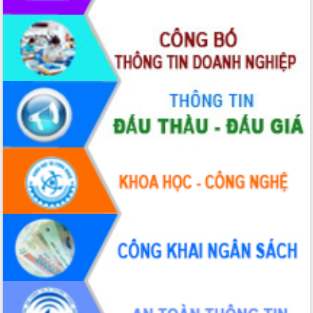
Hội thảo khoa học “Giải pháp thúc đẩy
phát triển nền kinh tế xanh tại tỉnh
Đắk Lắk”
Tăng cường giám sát, đôn đốc thực
hiện nhiệm vụ quản lý tài sản công
hàng tuần
Tháo gỡ những vướng mắc, đẩy mạnh
công tác cải cách thủ tục hành chính
tại Trung tâm Phục vụ hành chính
công tỉnh
Đắk Lắk: Tôn vinh 46 giải pháp tại Hội
thi Sáng tạo Kỹ thuật 2024 - 2025
Đắk Lắk rà soát, điều chỉnh Đề án 190
về phát triển nuôi trồng thủy sản
Phó Chủ tịch UBND tỉnh Đắk Lắk
Trương Công Thái kiểm tra thực địa
Dự án cao tốc Khánh Hòa - Buôn Ma
Thuột
Định vị cà phê Việt Nam như một “di
sản sống” trong dòng chảy toàn cầu