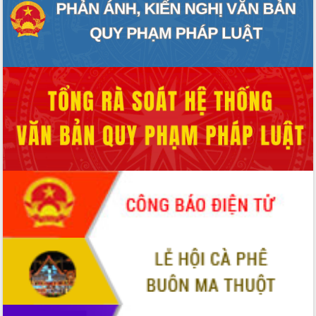
món ăn từ sầu riêng
Đắk Lắk công bố Quy hoạch và xúc
tiến đầu tư tỉnh
Ngành cá ngừ Đắk Lắk chủ động thích
ứng để giữ vững thị trường xuất khẩu
Diễn đàn Kinh tế tư nhân Việt Nam đột
phá cơ chế - Hợp tác công tư
Đề án 06 tạo bước ngoặt đột phá trong
cải cách hành chính tỉnh Đắk Lắk
Kết nối tour, đẩy mạnh chuyển đổi số
để phát triển du lịch Đắk Lắk
Khởi động Dự án Đầu tư xây dựng hạ
tầng kỹ thuật Cụm công nghiệp Tân
Tiến
Gặp mặt các cơ quan báo chí nhân Kỷ
niệm 101 năm Ngày Báo chí Cách
mạng Việt Nam
Đắk Lắk sơ kết 4 năm triển khai thực
hiện Đề án 06 của Chính phủ
Họp báo thông tin về Hội nghị Công bố