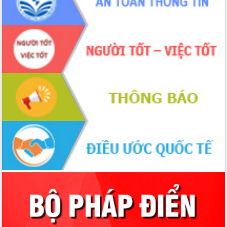
Xây dựng nông thôn mới: Nâng cao đời
sống người dân từ những mô hình thiết
thực
Quyết liệt tháo gỡ vướng mắc, đẩy
nhanh tiến độ các dự án trọng điểm
trong Khu kinh tế Nam Phú Yên
Hòn Yến phát triển du lịch gắn với bảo
tồn biển
Lấy ý kiến điều chỉnh Quy hoạch tỉnh
Đắk Lắk thời kỳ 2021-2030, tầm nhìn
đến năm 2050
Phát động chiến dịch 30 ngày đêm
giải phóng mặt bằng Tuyến đường bộ
ven biển
Đắk Lắk nỗ lực thúc đẩy tăng trưởng
kinh tế từ 10% trở lên trong Quý
II/2026
Đắk Lắk ký kết thỏa thuận hợp tác về
chuyển đổi số giai đoạn 2026 – 2030
với Tập đoàn Bưu chính Viễn thông
Việt Nam