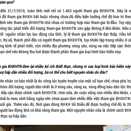
gian qua?
 đến 31/7/2016, toàn tỉnh mới chỉ có 1.463 người tham gia BHXHTN. Đây là 
i đã tham gia BHXH bắt buộc nhưng chưa đủ điều kiện hưởng chế độ hưu trí theo
định nên tham gia BHXHTN chứ chưa có trường hợp nào tham gia từ đầu. Tuy vậy,
công tác phát triển đối tượng tham gia BHXHTN còn gặp không ít khó khăn. Nếu s
 tế nguồn nhân lực lao động của tỉnh, tỷ lệ tham gia BHXHTN đạt thấp. Hầu hế
n, thị xã, thành phố đều có người tham gia BHXHTN, tuy nhiên tập trung nhiều ở cá
ng kinh tế phát triển, còn nhiều địa phương vùng sâu, vùng xa việc tiếp cận thôn
hạn chế nên không thu hút được thành phần tham gia loại hình bảo hiểm
 gia BHXHTN đem lại nhiều lợi ích thiết thực, nhưng vì sao loại hình bảo hiểm này
sự hấp dẫn nhiều đối tượng, bà có thể cho biết nguyên nhân do đâu?
ên nhân cơ bản nhất là do công tác tuyên truyền còn một số hạn chế, chưa phù hợ
nhóm đối tượng, người dân nhất là ở vùng sâu, vùng xa, vùng đồng bào dân tộc thi
 tiếp cận được chính sách BHXHTN. Hơn nữa, do cuộc sống còn nhiều khó khăn, 
phải lo mưu sinh hằng ngày nên chưa quan tâm nhiều đến việc tham gia BHXHTN 
tuổi già. Thêm vào đó, thời gian đóng BHXH tối thiểu để được hưởng chế độ là 2
người lao động khó có khả năng tham gia. Một nguyên nhân nữa là chính sách B
 thực sự hấp dẫn.