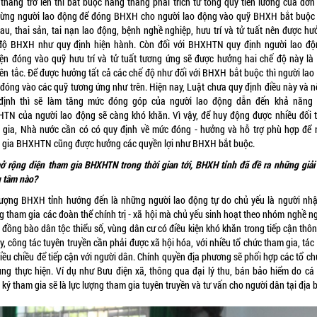
 tháng trở lên thì bắt buộc hằng tháng phải trích từ tổng quỹ tiền lương của đơn 
từng người lao động để đóng BHXH cho người lao động vào quỹ BHXH bắt buộc
au, thai sản, tai nạn lao động, bệnh nghề nghiệp, hưu trí và tử tuất nên được hư
độ BHXH như quy định hiện hành. Còn đối với BHXHTN quy định người lao độ
ện đóng vào quỹ hưu trí và tử tuất tương ứng sẽ được hưởng hai chế độ này là
ên tắc. Để được hưởng tất cả các chế độ như đối với BHXH bắt buộc thì người lao
 đóng vào các quỹ tương ứng như trên. Hiện nay, Luật chưa quy định điều này và n
định thì sẽ làm tăng mức đóng góp của người lao động dẫn đến khả năng
TN của người lao động sẽ càng khó khăn. Vì vậy, để huy động được nhiều đối 
 gia, Nhà nước cần có có quy định về mức đóng - hưởng và hỗ trợ phù hợp để 
 gia BHXHTN cũng được hưởng các quyền lợi như BHXH bắt buộc.
ở rộng diện tham gia BHXHTN trong thời gian tới, BHXH tỉnh đã đề ra những giải
g tâm nào?
tượng BHXH tỉnh hướng đến là những người lao động tự do chủ yếu là người nhậ
g tham gia các đoàn thể chính trị - xã hội mà chủ yếu sinh hoạt theo nhóm nghề ng
đồng bào dân tộc thiểu số, vùng dân cư có điều kiện khó khăn trong tiếp cận thôn
y, công tác tuyên truyền cần phải được xã hội hóa, với nhiều tổ chức tham gia, tá
iều chiều để tiếp cận với người dân. Chính quyền địa phương sẽ phối hợp các tổ c
ùng thực hiện. Ví dụ như Bưu điện xã, thông qua đại lý thu, bán bảo hiểm do cá
ký tham gia sẽ là lực lượng tham gia tuyên truyền và tư vấn cho người dân tại địa 