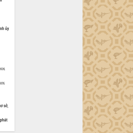
ỉnh ủy
026,
026,
cơ sở,
 phát