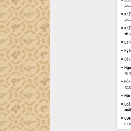
Xây dựng nông thôn mới: Nâng cao đời
sống người dân từ những mô hình thiết
(06/0
thực
Khẩn
Quyết liệt tháo gỡ vướng mắc, đẩy
(06/0
nhanh tiến độ các dự án trọng điểm
Khẩn
trong Khu kinh tế Nam Phú Yên
về p
Hòn Yến phát triển du lịch gắn với bảo
Ban
tồn biển
Kỳ 
Lấy ý kiến điều chỉnh Quy hoạch tỉnh
Đắk Lắk thời kỳ 2021-2030, tầm nhìn
Đắk
đến năm 2050
Ngoạ
Phát động chiến dịch 30 ngày đêm
18:13
giải phóng mặt bằng Tuyến đường bộ
Đắk
ven biển
17:30
Đắk Lắk nỗ lực thúc đẩy tăng trưởng
kinh tế từ 10% trở lên trong Quý
Hội
II/2026
Đoàn
Đắk Lắk ký kết thỏa thuận hợp tác về
xuấ
chuyển đổi số giai đoạn 2026 – 2030
UBND
với Tập đoàn Bưu chính Viễn thông
triể
Việt Nam