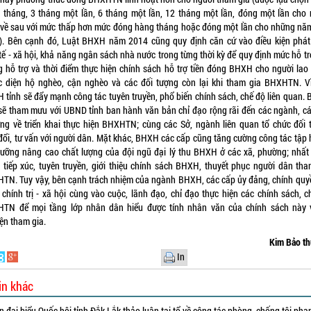
 tháng, 3 tháng một lần, 6 tháng một lần, 12 tháng một lần, đóng một lần cho 
về sau với mức thấp hơn mức đóng hàng tháng hoặc đóng một lần cho những nă
u). Bên cạnh đó, Luật BHXH năm 2014 cũng quy định căn cứ vào điều kiện phát 
tế - xã hội, khả năng ngân sách nhà nước trong từng thời kỳ để quy định mức hỗ tr
g hỗ trợ và thời điểm thực hiện chính sách hỗ trợ tiền đóng BHXH cho người lao
c diện hộ nghèo, cận nghèo và các đối tượng còn lại khi tham gia BHXHTN. Vì
 tỉnh sẽ đẩy mạnh công tác tuyên truyền, phổ biến chính sách, chế độ liên quan.
 sẽ tham mưu với UBND tỉnh ban hành văn bản chỉ đạo rộng rãi đến các ngành, cá
ng về triển khai thực hiện BHXHTN; cùng các Sở, ngành liên quan tổ chức đối t
 đổi, tư vấn với người dân. Mặt khác, BHXH các cấp cũng tăng cường công tác tập 
dưỡng nâng cao chất lượng của đội ngũ đại lý thu BHXH ở các xã, phường; nhất 
 tiếp xúc, tuyên truyền, giới thiệu chính sách BHXH, thuyết phục người dân tha
TN. Tuy vậy, bên cạnh trách nhiệm của ngành BHXH, các cấp ủy đảng, chính quyề
 chính trị - xã hội cùng vào cuộc, lãnh đạo, chỉ đạo thực hiện các chính sách, c
TN để mọi tầng lớp nhân dân hiểu được tính nhân văn của chính sách này 
ện tham gia.
Kim Bảo th
In
in khác
 đại biểu Quốc hội tỉnh Đắk Lắk thảo luận tại tổ về công tác phòng, chống tội ph