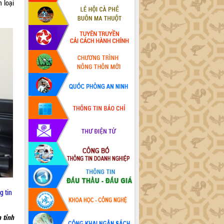
 loại
g tin
n tỉnh