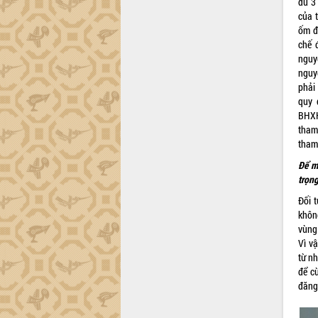
đủ 3
của 
Đắk Lắk công bố Quy hoạch và xúc
ốm đ
tiến đầu tư tỉnh
chế 
Ngành cá ngừ Đắk Lắk chủ động thích
nguy
ứng để giữ vững thị trường xuất khẩu
nguy
Diễn đàn Kinh tế tư nhân Việt Nam đột
phải
phá cơ chế - Hợp tác công tư
quy 
Đề án 06 tạo bước ngoặt đột phá trong
BHXH
cải cách hành chính tỉnh Đắk Lắk
tham
tham
Kết nối tour, đẩy mạnh chuyển đổi số
để phát triển du lịch Đắk Lắk
Để m
Khởi động Dự án Đầu tư xây dựng hạ
trọn
tầng kỹ thuật Cụm công nghiệp Tân
Đối 
Tiến
khôn
Gặp mặt các cơ quan báo chí nhân Kỷ
vùng 
niệm 101 năm Ngày Báo chí Cách
Vì vậ
mạng Việt Nam
từ nh
Đắk Lắk sơ kết 4 năm triển khai thực
để c
hiện Đề án 06 của Chính phủ
đăng 
Họp báo thông tin về Hội nghị Công bố
Quy hoạch và Xúc tiến đầu tư tỉnh Đắk