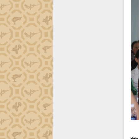
Lắk
Khơi thông điểm nghẽn, đẩy nhanh
giải ngân vốn khắc phục thiên tai
HĐND tỉnh thông qua điều chỉnh Quy
hoạch tỉnh thời kỳ 2021-2030
Hội thảo góp ý hồ sơ điều chỉnh quy
hoạch tỉnh Đắk Lắk thời kỳ 2021-2030,
tầm nhìn đến năm 2050
Nâng cao hiệu quả hoạt động của các
doanh nghiệp nhà nước
Hội nghị triển khai kết nối mạng
truyền số liệu chuyên dùng phục vụ cơ
quan Đảng, Nhà nước
Lễ phát động chuỗi hoạt động chung
tay làm sạch môi trường
Xã Ea Kar bước chuyển mình trong
công tác cải cách hành chính mô hình
mới
UBND tỉnh họp báo định kỳ tháng 4
năm 2026
Hiện