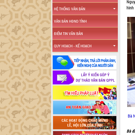
Nguy
hình 
HỆ THỐNG VĂN BẢN
VĂN BẢN HĐND TỈNH
ĐIỂM TIN VĂN BẢN
QUY HOẠCH - KẾ HOẠCH
Bà N
Bà đá