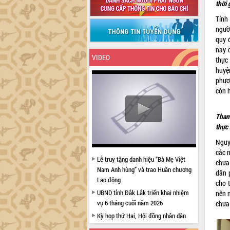
thời 
Tính
ngườ
quy 
nay 
VIDEO
thực
huyệ
phươ
còn 
Tham
thực 
Nguy
các 
Lễ truy tặng danh hiệu “Bà Mẹ Việt
chưa
Nam Anh hùng” và trao Huân chương
dân 
Lao động
cho 
UBND tỉnh Đắk Lắk triển khai nhiệm
nên 
vụ 6 tháng cuối năm 2026
chưa
Kỳ họp thứ Hai, Hội đồng nhân dân
tỉnh khóa XI quyết nghị nhiều nội dung