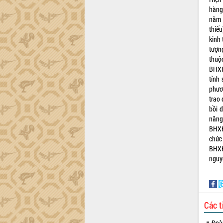
Hội thảo khoa học “Giải pháp thúc đẩy
hàng
phát triển nền kinh tế xanh tại tỉnh
năm 
Đắk Lắk”
thiế
kinh 
Tăng cường giám sát, đôn đốc thực
tượn
hiện nhiệm vụ quản lý tài sản công
thuộ
hàng tuần
BHXH
Tháo gỡ những vướng mắc, đẩy mạnh
tỉnh
công tác cải cách thủ tục hành chính
phươ
tại Trung tâm Phục vụ hành chính
trao
công tỉnh
bồi 
Đắk Lắk: Tôn vinh 46 giải pháp tại Hội
năng
thi Sáng tạo Kỹ thuật 2024 - 2025
BHXH
Đắk Lắk rà soát, điều chỉnh Đề án 190
chức
về phát triển nuôi trồng thủy sản
BHXH
nguy
Phó Chủ tịch UBND tỉnh Đắk Lắk
Trương Công Thái kiểm tra thực địa
Dự án cao tốc Khánh Hòa - Buôn Ma
Thuột
Định vị cà phê Việt Nam như một “di
Các t
sản sống” trong dòng chảy toàn cầu
Đoàn