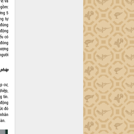
vị và
 gồm:
ởng 5
ng tự
 đúng
 động
ếu có
 đóng
tượng
người
 pháp
p cư,
hiệp,
g tin.
c động
hức đó
 nhân
bàn.