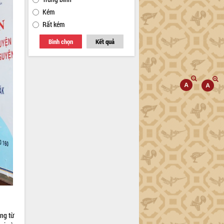
Kém
Rất kém
Bình chọn
Kết quả
ng từ