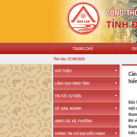
TRANG CHỦ
CH
Thứ sáu, 07/08/2026
GIỚI THIỆU
Cần
hiể
LÃNH ĐẠO UBND TỈNH
TIN TỨC SỰ KIỆN
Bảo 
một 
SỞ, BAN, NGÀNH
tham
khi 
UBND CÁC XÃ, PHƯỜNG
tham
hiểu 
THÔNG TIN CHỈ ĐẠO ĐIỀU HÀNH