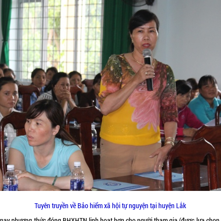
Tuyên truyền về Bảo hiểm xã hội tự nguyện tại huyện Lắk
 nay phương thức đóng BHXHTN linh hoạt hơn cho người tham gia (được lựa chọn