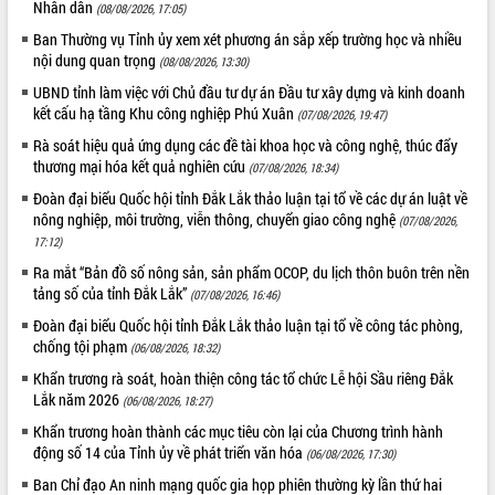
Nhân dân
(08/08/2026, 17:05)
Tất cả:
66081652
Ban Thường vụ Tỉnh ủy xem xét phương án sắp xếp trường học và nhiều
nội dung quan trọng
(08/08/2026, 13:30)
UBND tỉnh làm việc với Chủ đầu tư dự án Đầu tư xây dựng và kinh doanh
kết cấu hạ tầng Khu công nghiệp Phú Xuân
(07/08/2026, 19:47)
Rà soát hiệu quả ứng dụng các đề tài khoa học và công nghệ, thúc đẩy
thương mại hóa kết quả nghiên cứu
(07/08/2026, 18:34)
Đoàn đại biểu Quốc hội tỉnh Đắk Lắk thảo luận tại tổ về các dự án luật về
nông nghiệp, môi trường, viễn thông, chuyển giao công nghệ
(07/08/2026,
17:12)
Ra mắt “Bản đồ số nông sản, sản phẩm OCOP, du lịch thôn buôn trên nền
tảng số của tỉnh Đắk Lắk”
(07/08/2026, 16:46)
Đoàn đại biểu Quốc hội tỉnh Đắk Lắk thảo luận tại tổ về công tác phòng,
chống tội phạm
(06/08/2026, 18:32)
Khẩn trương rà soát, hoàn thiện công tác tổ chức Lễ hội Sầu riêng Đắk
Lắk năm 2026
(06/08/2026, 18:27)
Khẩn trương hoàn thành các mục tiêu còn lại của Chương trình hành
động số 14 của Tỉnh ủy về phát triển văn hóa
(06/08/2026, 17:30)
Ban Chỉ đạo An ninh mạng quốc gia họp phiên thường kỳ lần thứ hai