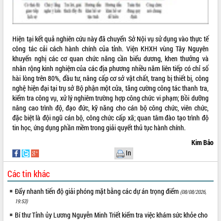
VIDEO
Không có file video nào để phát.
Hiện tại kết quả nghiên cứu này đã chuyển Sở Nội vụ sử dụng vào thực tế
công tác cải cách hành chính của tỉnh. Viện KHXH vùng Tây Nguyên
ALBUM ẢNH
khuyến nghị các cơ quan chức năng cần biểu dương, khen thưởng và
nhân rộng kinh nghiệm của các địa phương nhiều năm liên tiếp có chỉ số
hài lòng trên 80%, đầu tư, nâng cấp cơ sở vật chất, trang bị thiết bị, công
nghệ hiện đại tại trụ sở Bộ phận một cửa, tăng cường công tác thanh tra,
kiểm tra công vụ, xử lý nghiêm trường hợp công chức vi phạm; Bồi dưỡng
nâng cao trình độ, đạo đức, kỹ năng cho cán bộ công chức, viên chức,
đặc biệt là đội ngũ cán bộ, công chức cấp xã; quan tâm đào tạo trình độ
tin học, ứng dụng phần mềm trong giải quyết thủ tục hành chính.
Kim Bảo
LIÊN KẾT WEB
In
Các tin khác
Đẩy nhanh tiến độ giải phóng mặt bằng các dự án trọng điểm
(08/08/2026,
THỐNG KÊ TRUY CẬP
19:53)
Bí thư Tỉnh ủy Lương Nguyễn Minh Triết kiểm tra việc khám sức khỏe cho
Hôm nay:
36329