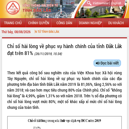
|
Vietnamese
English
TRANG CHỦ
CHÍNH QUYỀN
CÔNG DÂN
DOANH NGHIỆP
DU KHÁCH
Thứ bảy, 08/08/2026
G THÔNG TIN ĐIỆN TỬ TỈNH ĐẮK LẮK
GIỚI THIỆU
Chỉ số hài lòng về phục vụ hành chính của tỉnh Đắk Lắk
đạt trên 81%
(26/11/2019, 15:34)
LÃNH ĐẠO UBND TỈNH
Đọc bài viết
TIN TỨC SỰ KIỆN
Theo kết quả công bố sau nghiên cứu của Viện Khoa học Xã hội vùng
SỞ, BAN, NGÀNH
Tây Nguyên, chỉ số hài lòng về sự phục vụ hành chính của các địa
phương trên địa bàn tỉnh Đắk Lắk năm 2019 là 81,06%, tăng 2,56% so với
UBND CÁC XÃ, PHƯỜNG
năm 2018; và cao hơn mục tiêu chung 80% của Chính phủ. Chỉ số “không
hài lòng” là 4,99%, giảm 1,31% so với năm 2018. Trên ½ số địa phương có
chỉ số hài lòng vượt mức 80%; một số khác xấp xỉ mức chỉ số hài lòng
THÔNG TIN CHỈ ĐẠO ĐIỀU HÀNH
chung của toàn tỉnh.
HỆ THỐNG VĂN BẢN
VĂN BẢN HĐND TỈNH