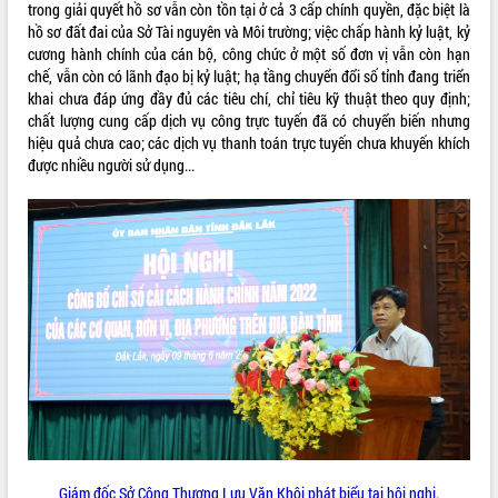
trong giải quyết hồ sơ vẫn còn tồn tại ở cả 3 cấp chính quyền, đặc biệt là
VIDEO
hồ sơ đất đai của Sở Tài nguyên và Môi trường; việc chấp hành kỷ luật, kỷ
cương hành chính của cán bộ, công chức ở một số đơn vị vẫn còn hạn
Không có file video nào để phát.
chế, vẫn còn có lãnh đạo bị kỷ luật; hạ tầng chuyển đổi số tỉnh đang triển
khai chưa đáp ứng đầy đủ các tiêu chí, chỉ tiêu kỹ thuật theo quy định;
ALBUM ẢNH
chất lượng cung cấp dịch vụ công trực tuyến đã có chuyển biến nhưng
hiệu quả chưa cao; các dịch vụ thanh toán trực tuyến chưa khuyến khích
được nhiều người sử dụng...
LIÊN KẾT WEB
THỐNG KÊ TRUY CẬP
Hôm nay:
18417
Giám đốc Sở Công Thương Lưu Văn Khôi phát biểu tại hội nghị.