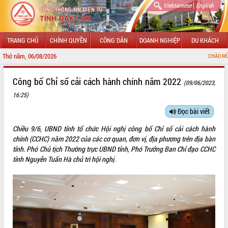
|
Vietnamese
English
TRANG CHỦ
CHÍNH QUYỀN
CÔNG DÂN
DOANH NGHIỆP
DU KHÁCH
Thứ năm, 06/08/2026
CHÀO MỪNG ĐẾN VỚ
GIỚI THIỆU
Công bố Chỉ số cải cách hành chính năm 2022
(09/06/2023,
16:25)
LÃNH ĐẠO UBND TỈNH
Đọc bài viết
TIN TỨC SỰ KIỆN
Chiều 9/6, UBND tỉnh tổ chức Hội nghị công bố Chỉ số cải cách hành
SỞ, BAN, NGÀNH
chính (CCHC) năm 2022 của các cơ quan, đơn vị, địa phương trên địa bàn
tỉnh. Phó Chủ tịch Thường trực UBND tỉnh, Phó Trưởng Ban Chỉ đạo CCHC
UBND CÁC XÃ, PHƯỜNG
tỉnh Nguyễn Tuấn Hà chủ trì hội nghị.
THÔNG TIN CHỈ ĐẠO ĐIỀU HÀNH
HỆ THỐNG VĂN BẢN
VĂN BẢN HĐND TỈNH