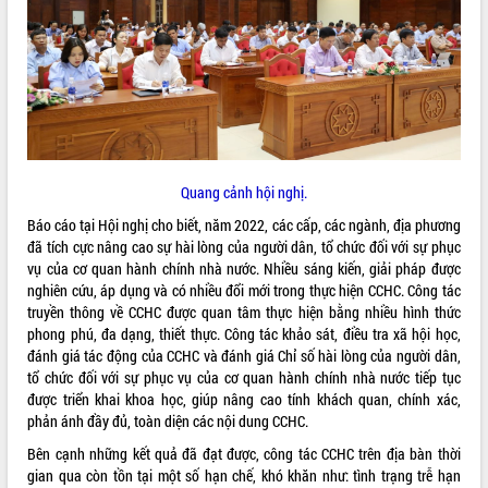
ĐIỂM TIN VĂN BẢN
QUY HOẠCH - KẾ HOẠCH
Quang cảnh hội nghị.
Báo cáo tại Hội nghị cho biết, năm 2022, các cấp, các ngành, địa phương
đã tích cực nâng cao sự hài lòng của người dân, tổ chức đối với sự phục
vụ của cơ quan hành chính nhà nước. Nhiều sáng kiến, giải pháp được
nghiên cứu, áp dụng và có nhiều đổi mới trong thực hiện CCHC. Công tác
truyền thông về CCHC được quan tâm thực hiện bằng nhiều hình thức
phong phú, đa dạng, thiết thực. Công tác khảo sát, điều tra xã hội học,
đánh giá tác động của CCHC và đánh giá Chỉ số hài lòng của người dân,
tổ chức đối với sự phục vụ của cơ quan hành chính nhà nước tiếp tục
được triển khai khoa học, giúp nâng cao tính khách quan, chính xác,
phản ánh đầy đủ, toàn diện các nội dung CCHC.
Bên cạnh những kết quả đã đạt được, công tác CCHC trên địa bàn thời
gian qua còn tồn tại một số hạn chế, khó khăn như: tình trạng trễ hạn