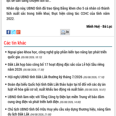
lực để sẵn sàng chuyển đổi số...
Nhân dịp này, UBND tỉnh đã trao tặng Bằng khen cho 5 cá nhân có thành
tích xuất sắc trong triển khai, thực hiện công tác CCHC của tỉnh năm
2022.
Minh Huệ - Bá Lục
In
Các tin khác
Ngoại giao khoa học, công nghệ góp phần kiến tạo năng lực phát triển
quốc gia
(05/08/2026, 18:13)
Đắk Lắk họp báo công bố 17 hoạt động đặc sắc của Lễ hội Sầu riêng
năm 2026
(05/08/2026, 17:30)
Hội nghị UBND tỉnh Đắk Lắk thường kỳ tháng 7/2026
(05/08/2026, 17:18)
Đoàn đại biểu Quốc hội tỉnh Đắk Lắk thảo luận tại tổ đối với các dự án
luật về hòa giải cơ sở, xuất khẩu lao động và xuất bản
(05/08/2026, 16:01)
UBND tỉnh làm việc với Tổng Công ty Điện lực miền Trung về bảo đảm
cung ứng điện và phát triển lưới điện
(05/08/2026, 14:00)
Chủ tịch UBND tỉnh Đỗ Hữu Huy yêu cầu xây dựng thương hiệu, nâng tầm
du lịch Đắk Lắk
(04/08/2026, 21:00)