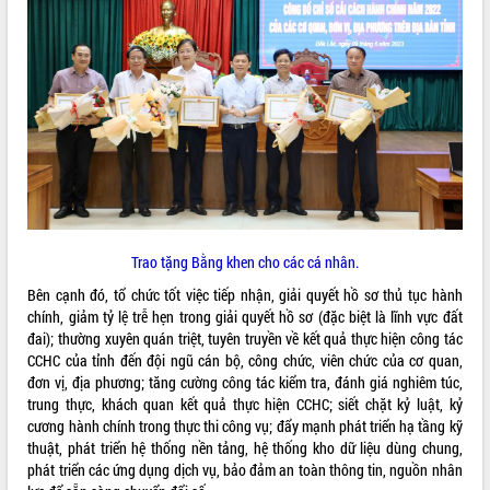
Trao tặng Bằng khen cho các cá nhân.
Bên cạnh đó, tổ chức tốt việc tiếp nhận, giải quyết hồ sơ thủ tục hành
chính, giảm tỷ lệ trễ hẹn trong giải quyết hồ sơ (đặc biệt là lĩnh vực đất
đai); thường xuyên quán triệt, tuyên truyền về kết quả thực hiện công tác
CCHC của tỉnh đến đội ngũ cán bộ, công chức, viên chức của cơ quan,
đơn vị, địa phương; tăng cường công tác kiểm tra, đánh giá nghiêm túc,
trung thực, khách quan kết quả thực hiện CCHC; siết chặt kỷ luật, kỷ
cương hành chính trong thực thi công vụ; đẩy mạnh phát triển hạ tầng kỹ
thuật, phát triển hệ thống nền tảng, hệ thống kho dữ liệu dùng chung,
phát triển các ứng dụng dịch vụ, bảo đảm an toàn thông tin, nguồn nhân