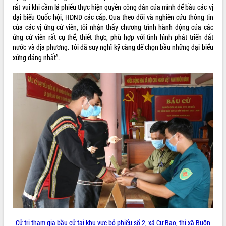
rất vui khi cầm lá phiếu thực hiện quyền công dân của mình để bầu các vị
VIDEO
đại biểu Quốc hội, HĐND các cấp. Qua theo dõi và nghiên cứu thông tin
của các vị ứng cử viên, tôi nhận thấy chương trình hành động của các
ứng cử viên rất cụ thể, thiết thực, phù hợp với tình hình phát triển đất
nước và địa phương. Tôi đã suy nghĩ kỹ càng để chọn bầu những đại biểu
xứng đáng nhất”.
Khám bệnh, cấp phát thuốc miễn phí
và tặng quà người dân xã Cư Pui
Hội nghị UBND tỉnh Đắk Lắk thường kỳ
tháng 7/2026
Lễ truy tặng danh hiệu “Bà Mẹ Việt
Nam Anh hùng” và trao Huân chương
Lao động
ALBUM ẢNH
UBND tỉnh Đắk Lắk triển khai nhiệm
vụ 6 tháng cuối năm 2026
Kỳ họp thứ Hai, Hội đồng nhân dân
Cử tri tham gia bầu cử tại khu vực bỏ phiếu số 2, xã Cư Bao, thị xã Buôn
tỉnh khóa XI quyết nghị nhiều nội dung