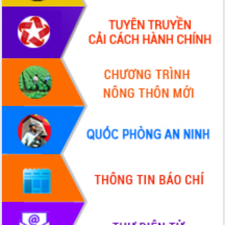
Xây dựng nông thôn mới: Nâng cao đời
sống người dân từ những mô hình thiết
thực
Quyết liệt tháo gỡ vướng mắc, đẩy
nhanh tiến độ các dự án trọng điểm
trong Khu kinh tế Nam Phú Yên
Hòn Yến phát triển du lịch gắn với bảo
tồn biển
Lấy ý kiến điều chỉnh Quy hoạch tỉnh
Đắk Lắk thời kỳ 2021-2030, tầm nhìn
đến năm 2050
Phát động chiến dịch 30 ngày đêm
giải phóng mặt bằng Tuyến đường bộ
ven biển
Đắk Lắk nỗ lực thúc đẩy tăng trưởng
kinh tế từ 10% trở lên trong Quý
II/2026
Đắk Lắk ký kết thỏa thuận hợp tác về
chuyển đổi số giai đoạn 2026 – 2030
với Tập đoàn Bưu chính Viễn thông
Việt Nam