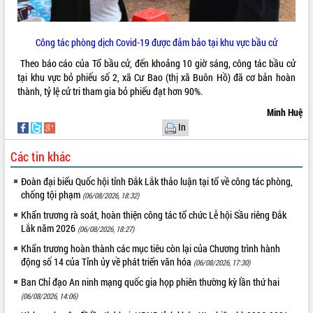
món ăn từ sầu riêng
Đắk Lắk công bố Quy hoạch và xúc
tiến đầu tư tỉnh
Công tác phòng dịch Covid-19 được đảm bảo tại khu vực bầu cử
Ngành cá ngừ Đắk Lắk chủ động thích
Theo báo cáo của Tổ bầu cử, đến khoảng 10 giờ sáng, công tác bầu cử
ứng để giữ vững thị trường xuất khẩu
tại khu vực bỏ phiếu số 2, xã Cư Bao (thị xã Buôn Hồ) đã cơ bản hoàn
Diễn đàn Kinh tế tư nhân Việt Nam đột
thành, tỷ lệ cử tri tham gia bỏ phiếu đạt hơn 90%.
phá cơ chế - Hợp tác công tư
Minh Huệ
Đề án 06 tạo bước ngoặt đột phá trong
In
cải cách hành chính tỉnh Đắk Lắk
Kết nối tour, đẩy mạnh chuyển đổi số
Các tin khác
để phát triển du lịch Đắk Lắk
Khởi động Dự án Đầu tư xây dựng hạ
Đoàn đại biểu Quốc hội tỉnh Đắk Lắk thảo luận tại tổ về công tác phòng,
tầng kỹ thuật Cụm công nghiệp Tân
chống tội phạm
(06/08/2026, 18:32)
Tiến
Khẩn trương rà soát, hoàn thiện công tác tổ chức Lễ hội Sầu riêng Đắk
Gặp mặt các cơ quan báo chí nhân Kỷ
Lắk năm 2026
(06/08/2026, 18:27)
niệm 101 năm Ngày Báo chí Cách
Khẩn trương hoàn thành các mục tiêu còn lại của Chương trình hành
mạng Việt Nam
động số 14 của Tỉnh ủy về phát triển văn hóa
(06/08/2026, 17:30)
Đắk Lắk sơ kết 4 năm triển khai thực
Ban Chỉ đạo An ninh mạng quốc gia họp phiên thường kỳ lần thứ hai
hiện Đề án 06 của Chính phủ
(06/08/2026, 14:06)
Họp báo thông tin về Hội nghị Công bố