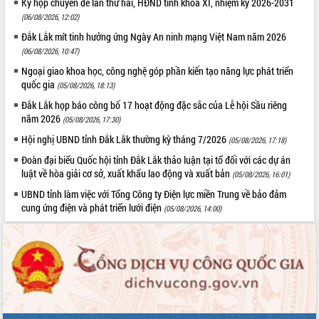
Quy hoạch và Xúc tiến đầu tư tỉnh Đắk
Kỳ họp chuyên đề lần thứ hai, HĐND tỉnh khóa XI, nhiệm kỳ 2026-2031
Lắk
(06/08/2026, 12:02)
Khơi thông điểm nghẽn, đẩy nhanh
Đắk Lắk mít tinh hưởng ứng Ngày An ninh mạng Việt Nam năm 2026
giải ngân vốn khắc phục thiên tai
(06/08/2026, 10:47)
HĐND tỉnh thông qua điều chỉnh Quy
Ngoại giao khoa học, công nghệ góp phần kiến tạo năng lực phát triển
hoạch tỉnh thời kỳ 2021-2030
quốc gia
(05/08/2026, 18:13)
Hội thảo góp ý hồ sơ điều chỉnh quy
Đắk Lắk họp báo công bố 17 hoạt động đặc sắc của Lễ hội Sầu riêng
hoạch tỉnh Đắk Lắk thời kỳ 2021-2030,
năm 2026
(05/08/2026, 17:30)
tầm nhìn đến năm 2050
Hội nghị UBND tỉnh Đắk Lắk thường kỳ tháng 7/2026
(05/08/2026, 17:18)
Nâng cao hiệu quả hoạt động của các
doanh nghiệp nhà nước
Đoàn đại biểu Quốc hội tỉnh Đắk Lắk thảo luận tại tổ đối với các dự án
luật về hòa giải cơ sở, xuất khẩu lao động và xuất bản
(05/08/2026, 16:01)
Hội nghị triển khai kết nối mạng
truyền số liệu chuyên dùng phục vụ cơ
UBND tỉnh làm việc với Tổng Công ty Điện lực miền Trung về bảo đảm
quan Đảng, Nhà nước
cung ứng điện và phát triển lưới điện
(05/08/2026, 14:00)
Lễ phát động chuỗi hoạt động chung
tay làm sạch môi trường
Xã Ea Kar bước chuyển mình trong
công tác cải cách hành chính mô hình
mới
UBND tỉnh họp báo định kỳ tháng 4
năm 2026