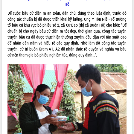
Hồ
quan trọng
Bí thư Tỉnh ủy Lương Nguyễn Minh
Để cuộc bầu cử diễn ra an toàn, dân chủ, đúng theo luật định, trước đó
Triết thăm, tặng quà người có công với
công tác chuẩn bị đã được triển khai kỹ lưỡng. Ông Y Tôn Niê - Tổ trường
cách mạng
tổ bầu cử khu vực bỏ phiếu số 2, xã Cư Bao (thị xã Buôn Hồ) cho biết: “Để
chuẩn bị cho ngày bầu cử diễn ra tốt đẹp, thời gian qua, công tác tuyên
Rà soát, hoàn thiện hệ thống thiết chế
truyền bầu cử đã được thực hiện thường xuyên, đều đặn với tần suất cao
văn hóa, thể thao đáp ứng yêu cầu
LIÊN KẾT WEB
để nhân dân nắm và hiểu rõ các quy định. Nhờ làm tốt công tác tuyên
phát triển mới
truyền, cử tri buôn Gram A1, A2 đã nhận thức rõ quyền và nghĩa vụ bầu
Thường trực HĐND tỉnh Đắk Lắk gặp
cử nên tham gia bỏ phiếu nghiêm túc, đúng quy định...".
mặt Đoàn chuyên gia y tế TP. Hồ Chí
Minh
THỐNG KÊ TRUY CẬP
Lễ truy điệu và an táng hài cốt liệt sĩ
tại Nghĩa trang Liệt sĩ xã Sơn Hòa
Hôm nay:
18170
Bàn giải pháp tháo gỡ khó khăn trong
Tất cả:
66030910
xuất khẩu sầu riêng và triển khai quy
định EUDR
Thứ trưởng Bộ Nông nghiệp và Môi
trường Nguyễn Hoàng Hiệp khảo sát
vùng trồng và doanh nghiệp đóng gói
sầu riêng tại Đắk Lắk
Trình diễn nghệ thuật chế biến các