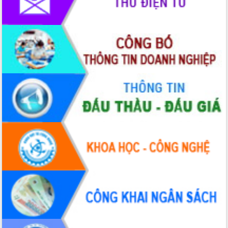
Thứ trưởng Bộ Y tế làm việc với tỉnh
Đắk Lắk về phát triển nhân lực y tế
cho trạm y tế cấp xã
Du lịch Đắk Lắk nâng tầm trải nghiệm
du khách thông qua Hệ thống cơ sở dữ
liệu và Bản đồ số
Tập huấn ứng dụng trí tuệ nhân tạo (AI)
trong thương mại điện tử năm 2026
Đoàn đại biểu Quốc hội tỉnh Đắk Lắk
trao đổi thông tin trước Kỳ họp thứ
nhất, Quốc hội khóa XVI
Quyết liệt cải cách hành chính, khơi
thông nguồn lực phát triển
Nâng cao hiệu lực, hiệu quả HĐND
tỉnh thông qua hiện đại hóa hành chính
Xã Ea Phê gắn cải cách hành chính với
chuyển đổi số
Phó Chủ tịch Thường trực UBND tỉnh
Hồ Thị Nguyên Thảo làm việc tại Trung
tâm Phục vụ hành chính công xã Ea
Phê