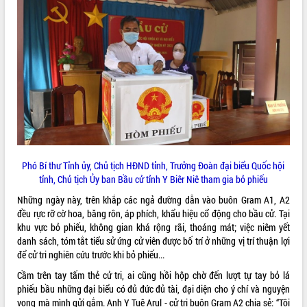
ĐIỂM TIN VĂN BẢN
QUY HOẠCH - KẾ HOẠCH
Phó Bí thư Tỉnh ủy, Chủ tịch HĐND tỉnh, Trưởng Đoàn đại biểu Quốc hội
tỉnh, Chủ tịch Ủy ban Bầu cử tỉnh Y Biêr Niê tham gia bỏ phiếu
Những ngày này, trên khắp các ngả đường dẫn vào buôn Gram A1, A2
đều rực rỡ cờ hoa, băng rôn, áp phích, khẩu hiệu cổ động cho bầu cử. Tại
khu vực bỏ phiếu, không gian khá rộng rãi, thoáng mát; việc niêm yết
danh sách, tóm tắt tiểu sử ứng cử viên được bố trí ở những vị trí thuận lợi
để cử tri nghiên cứu trước khi bỏ phiếu...
Cầm trên tay tấm thẻ cử tri, ai cũng hồi hộp chờ đến lượt tự tay bỏ lá
phiếu bầu những đại biểu có đủ đức đủ tài, đại diện cho ý chí và nguyện
vọng mà mình gửi gắm. Anh Y Tuệ Arul - cử tri buôn Gram A2 chia sẻ: “Tôi