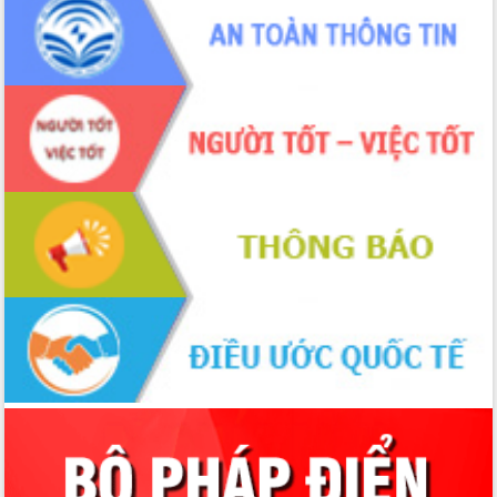
Xây dựng nền hành chính số đồng
hành cùng nông dân dân, doanh nghiệp
Giai đoạn 2026-2030, Đắk Lắk phấn
đấu có 77% xã đạt chuẩn nông thôn
mới
Chuyển đổi số 'mở đường' cho nông
nghiệp Đắk Lắk tăng trưởng bứt phá
Triển khai đồng bộ đo đạc, lập hồ sơ
địa chính, hoàn thiện cơ sở dữ liệu đất
đai
Ứng dụng sinh trắc học - Bước tiến
trong hành trình chuyển đổi số tại Đắk
Lắk
Đắk Lắk nâng cao hiệu quả công tác
Đảng từ Sổ tay đảng viên điện tử
Đắk Lắk đẩy mạnh nuôi biển công
nghệ, hướng tới phát triển thủy sản
bền vững
Tập huấn nâng cao năng lực triển khai
chuyển đổi số cho cán bộ, công chức