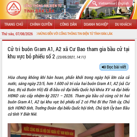
|
Vietnamese
English
TRANG CHỦ
CHÍNH QUYỀN
CÔNG DÂN
DOANH NGHIỆP
DU KHÁCH
Thứ sáu, 07/08/2026
CHÀO MỪNG ĐẾN VỚI CỔNG THÔNG TIN ĐIỆN TỬ TỈNH ĐẮK LẮK
GIỚI THIỆU
Cử tri buôn Gram A1, A2 xã Cư Bao tham gia bầu cử tại
khu vực bỏ phiếu số 2
(23/05/2021, 14:11)
LÃNH ĐẠO UBND TỈNH
Đọc bài viết
TIN TỨC SỰ KIỆN
Hòa chung không khí hân hoan, phấn khởi trong ngày hội lớn của cả
SỞ, BAN, NGÀNH
nước, sáng ngày 23/5, hơn 1.600 cử tri của hai buôn Gram A1, A2 (xã Cư
Bao, thị xã Buôn Hồ) đã đi bầu cử đại biểu Quốc hội khóa XV và đại biểu
UBND CÁC XÃ, PHƯỜNG
HĐND các cấp nhiệm kỳ 2021 – 2026. Tham gia bầu cử cùng cử tri hai
buôn Gram A1, A2 tại khu vực bỏ phiếu số 2 có Phó Bí thư Tỉnh ủy, Chủ
tịch HĐND tỉnh, Trưởng Đoàn đại biểu Quốc hội tỉnh, Chủ tịch Ủy ban Bầu
THÔNG TIN CHỈ ĐẠO ĐIỀU HÀNH
cử tỉnh Y Biêr Niê.
HỆ THỐNG VĂN BẢN
VĂN BẢN HĐND TỈNH