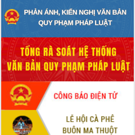
Hội thảo khoa học “Giải pháp thúc đẩy
phát triển nền kinh tế xanh tại tỉnh
Đắk Lắk”
Tăng cường giám sát, đôn đốc thực
hiện nhiệm vụ quản lý tài sản công
hàng tuần
Tháo gỡ những vướng mắc, đẩy mạnh
công tác cải cách thủ tục hành chính
tại Trung tâm Phục vụ hành chính
công tỉnh
Đắk Lắk: Tôn vinh 46 giải pháp tại Hội
thi Sáng tạo Kỹ thuật 2024 - 2025
Đắk Lắk rà soát, điều chỉnh Đề án 190
về phát triển nuôi trồng thủy sản
Phó Chủ tịch UBND tỉnh Đắk Lắk
Trương Công Thái kiểm tra thực địa
Dự án cao tốc Khánh Hòa - Buôn Ma
Thuột
Định vị cà phê Việt Nam như một “di
sản sống” trong dòng chảy toàn cầu