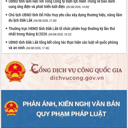
UBND tỉnh làm việc với Tổng Công ty Điện lực miền Trung về bảo đảm
Tất cả:
66003185
cung ứng điện và phát triển lưới điện
(05/08/2026, 14:00)
Chủ tịch UBND tỉnh Đỗ Hữu Huy yêu cầu xây dựng thương hiệu, nâng tầm
du lịch Đắk Lắk
(04/08/2026, 21:00)
Thường trực HĐND tỉnh Đắk Lắk tổ chức phiên họp thường kỳ lần thứ
nhất trong tháng 8/2026
(04/08/2026, 18:22)
UBND tỉnh Đắk Lắk tổng kết công tác thực hiện các luật về quốc phòng
và an ninh
(04/08/2026, 17:46)