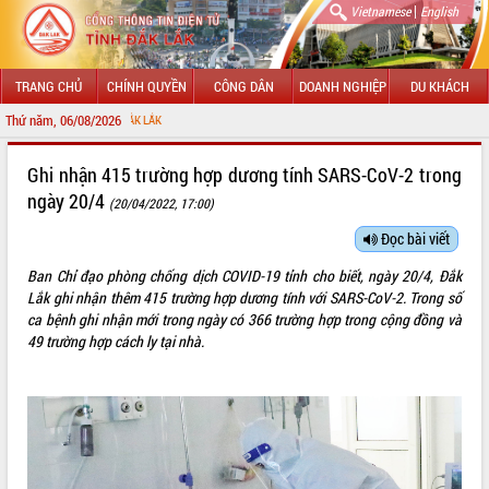
|
Vietnamese
English
TRANG CHỦ
CHÍNH QUYỀN
CÔNG DÂN
DOANH NGHIỆP
DU KHÁCH
Thứ năm, 06/08/2026
CHÀO
GIỚI THIỆU
Ghi nhận 415 trường hợp dương tính SARS-CoV-2 trong
ngày 20/4
(20/04/2022, 17:00)
LÃNH ĐẠO UBND TỈNH
Đọc bài viết
TIN TỨC SỰ KIỆN
Ban Chỉ đạo phòng chống dịch COVID-19 tỉnh cho biết, ngày 20/4, Đắk
SỞ, BAN, NGÀNH
Lắk ghi nhận thêm 415 trường hợp dương tính với SARS-CoV-2. Trong số
ca bệnh ghi nhận mới trong ngày có 366 trường hợp trong cộng đồng và
UBND CÁC XÃ, PHƯỜNG
49 trường hợp cách ly tại nhà.
THÔNG TIN CHỈ ĐẠO ĐIỀU HÀNH
HỆ THỐNG VĂN BẢN
VĂN BẢN HĐND TỈNH