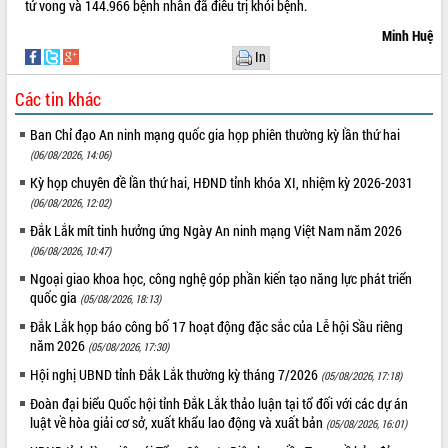
tử vong và 144.966 bệnh nhân đã điều trị khỏi bệnh.
VIDEO
Minh Huệ
In
Không có file video nào để phát.
Các tin khác
ALBUM ẢNH
Ban Chỉ đạo An ninh mạng quốc gia họp phiên thường kỳ lần thứ hai
(06/08/2026, 14:06)
Kỳ họp chuyên đề lần thứ hai, HĐND tỉnh khóa XI, nhiệm kỳ 2026-2031
(06/08/2026, 12:02)
Đắk Lắk mít tinh hưởng ứng Ngày An ninh mạng Việt Nam năm 2026
(06/08/2026, 10:47)
Ngoại giao khoa học, công nghệ góp phần kiến tạo năng lực phát triển
quốc gia
(05/08/2026, 18:13)
LIÊN KẾT WEB
Đắk Lắk họp báo công bố 17 hoạt động đặc sắc của Lễ hội Sầu riêng
năm 2026
(05/08/2026, 17:30)
Hội nghị UBND tỉnh Đắk Lắk thường kỳ tháng 7/2026
(05/08/2026, 17:18)
THỐNG KÊ TRUY CẬP
Đoàn đại biểu Quốc hội tỉnh Đắk Lắk thảo luận tại tổ đối với các dự án
luật về hòa giải cơ sở, xuất khẩu lao động và xuất bản
(05/08/2026, 16:01)
Hôm nay:
27043