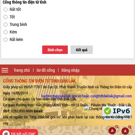
Cổng thông tin điện tử tỉnh
Rất tốt
Tốt
Trung bình
Kém
Rất kém
Bình chọn
Kết quả
Toggle
Trang chủ
Sơ đồ cổng
Đăng nhập
navigation
CỔNG THÔNG TIN ĐIỆN TỬ TỈNH ĐẮK LẮK
Giấy phép số 99/GP-TTĐT do Cục QL Phát thanh Truyền hình và Thông tin Điện tử cấp
ngày 14/05/2010
banbientap@daklak.gov.vn hoặc congttdtdaklak@gmail.com
Cơ quan chủ quản: Ủy ban nhân dân tỉnh Đắk Lắk
Cơ quan thường trực: Văn phòng UBND tỉnh - 09 Lê Duẩn - P.Buôn Ma Thuột - Đắk Lắk.
SĐT:
0262.859.9699
Email:
Ghi rõ nguồn tin "http://daklak.gov.vn" khi phát hành lại các thông tin từ Cổng TTĐT
này
Đã kết nối EMC