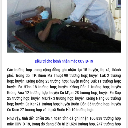
ĐIỂM TIN VĂN BẢN
QUY HOẠCH - KẾ HOẠCH
Điều trị cho bệnh nhân mắc COVID-19
Các trường hợp trong cộng đồng ghi nhận tại 15 huyện, thị xã, thành
phố. Trong đó, TP. Buôn Ma Thuột 90 trường hợp; huyện Lắk 2 trường
hợp; huyện Krông Bông 23 trường hợp; huyện Krông Búk 11 trường hợp;
huyện Ea H’leo 18 trường hợp; huyện Krông Pắc 1 trường hợp; huyện
Krông Ana 12 trường hợp; huyện Cư M’gar 28 trường hợp; huyện Ea Súp
25 trường hợp; huyện M’Đrắk 3 trường hợp; huyện Krông Năng 60 trường
hợp; huyện Ea Kar 21 trường hợp; huyện Buôn Đôn 35 trường hợp; huyện
Cư Kuin 27 trường hợp và thị xã Buôn Hồ 10 trường hợp.
Như vậy, tính đến chiều 20/4, toàn tỉnh đã ghi nhận 166.839 trường hợp
mắc COVID-19, trong đó đang điều trị 21.624 trường hợp, 247 trường hợp