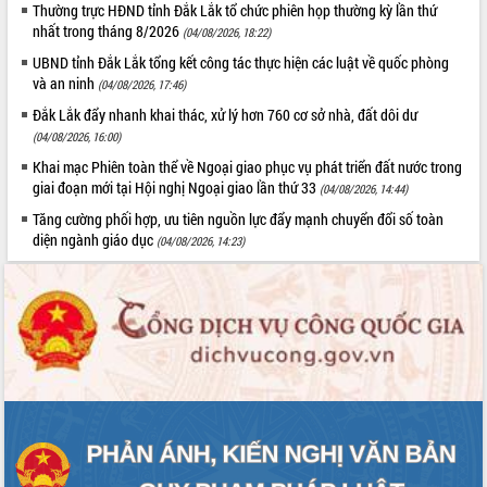
Thường trực HĐND tỉnh Đắk Lắk tổ chức phiên họp thường kỳ lần thứ
Rà soát, hoàn thiện hệ thống thiết chế
nhất trong tháng 8/2026
(04/08/2026, 18:22)
văn hóa, thể thao đáp ứng yêu cầu
UBND tỉnh Đắk Lắk tổng kết công tác thực hiện các luật về quốc phòng
phát triển mới
và an ninh
(04/08/2026, 17:46)
Thường trực HĐND tỉnh Đắk Lắk gặp
mặt Đoàn chuyên gia y tế TP. Hồ Chí
Đắk Lắk đẩy nhanh khai thác, xử lý hơn 760 cơ sở nhà, đất dôi dư
Minh
(04/08/2026, 16:00)
LIÊN KẾT WEB
Lễ truy điệu và an táng hài cốt liệt sĩ
Khai mạc Phiên toàn thể về Ngoại giao phục vụ phát triển đất nước trong
tại Nghĩa trang Liệt sĩ xã Sơn Hòa
giai đoạn mới tại Hội nghị Ngoại giao lần thứ 33
(04/08/2026, 14:44)
Bàn giải pháp tháo gỡ khó khăn trong
Tăng cường phối hợp, ưu tiên nguồn lực đẩy mạnh chuyển đổi số toàn
xuất khẩu sầu riêng và triển khai quy
diện ngành giáo dục
(04/08/2026, 14:23)
THỐNG KÊ TRUY CẬP
định EUDR
Thứ trưởng Bộ Nông nghiệp và Môi
Hôm nay:
22921
trường Nguyễn Hoàng Hiệp khảo sát
Tất cả:
65999063
vùng trồng và doanh nghiệp đóng gói
sầu riêng tại Đắk Lắk
Trình diễn nghệ thuật chế biến các
món ăn từ sầu riêng
Đắk Lắk công bố Quy hoạch và xúc
tiến đầu tư tỉnh
Ngành cá ngừ Đắk Lắk chủ động thích