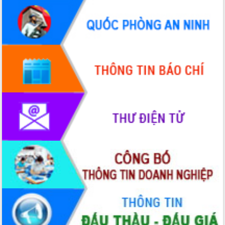
HĐND tỉnh thông qua điều chỉnh Quy
hoạch tỉnh thời kỳ 2021-2030
Hội thảo góp ý hồ sơ điều chỉnh quy
hoạch tỉnh Đắk Lắk thời kỳ 2021-2030,
tầm nhìn đến năm 2050
Nâng cao hiệu quả hoạt động của các
doanh nghiệp nhà nước
Hội nghị triển khai kết nối mạng
truyền số liệu chuyên dùng phục vụ cơ
quan Đảng, Nhà nước
Lễ phát động chuỗi hoạt động chung
tay làm sạch môi trường
Xã Ea Kar bước chuyển mình trong
công tác cải cách hành chính mô hình
mới
UBND tỉnh họp báo định kỳ tháng 4
năm 2026
Hội thảo khoa học “Giải pháp thúc đẩy
phát triển nền kinh tế xanh tại tỉnh
Đắk Lắk”
Tăng cường giám sát, đôn đốc thực