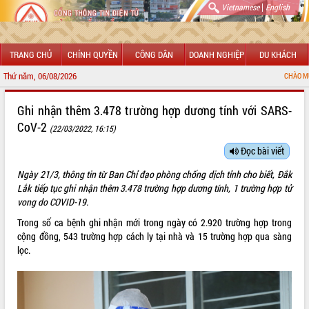
|
Vietnamese
English
TRANG CHỦ
CHÍNH QUYỀN
CÔNG DÂN
DOANH NGHIỆP
DU KHÁCH
Thứ năm, 06/08/2026
CHÀO MỪNG ĐẾN 
GIỚI THIỆU
Ghi nhận thêm 3.478 trường hợp dương tính với SARS-
CoV-2
(22/03/2022, 16:15)
LÃNH ĐẠO UBND TỈNH
Đọc bài viết
TIN TỨC SỰ KIỆN
Ngày 21/3, thông tin từ Ban Chỉ đạo phòng chống dịch tỉnh cho biết, Đắk
SỞ, BAN, NGÀNH
Lắk tiếp tục ghi nhận thêm 3.478 trường hợp dương tính, 1 trường hợp tử
vong do COVID-19.
UBND CÁC XÃ, PHƯỜNG
Trong số ca bệnh ghi nhận mới trong ngày có 2.920 trường hợp trong
cộng đồng, 543 trường hợp cách ly tại nhà và 15 trường hợp qua sàng
THÔNG TIN CHỈ ĐẠO ĐIỀU HÀNH
lọc.
HỆ THỐNG VĂN BẢN
VĂN BẢN HĐND TỈNH