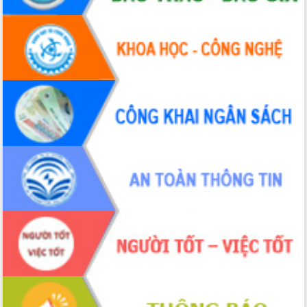
hiện nhiệm vụ quản lý tài sản công
hàng tuần
Tháo gỡ những vướng mắc, đẩy mạnh
công tác cải cách thủ tục hành chính
tại Trung tâm Phục vụ hành chính
công tỉnh
Đắk Lắk: Tôn vinh 46 giải pháp tại Hội
thi Sáng tạo Kỹ thuật 2024 - 2025
Đắk Lắk rà soát, điều chỉnh Đề án 190
về phát triển nuôi trồng thủy sản
Phó Chủ tịch UBND tỉnh Đắk Lắk
Trương Công Thái kiểm tra thực địa
Dự án cao tốc Khánh Hòa - Buôn Ma
Thuột
Định vị cà phê Việt Nam như một “di
sản sống” trong dòng chảy toàn cầu
Xây dựng nông thôn mới: Nâng cao đời
sống người dân từ những mô hình thiết
thực
Quyết liệt tháo gỡ vướng mắc, đẩy