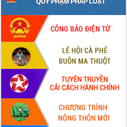
ứng để giữ vững thị trường xuất khẩu
Diễn đàn Kinh tế tư nhân Việt Nam đột
phá cơ chế - Hợp tác công tư
Đề án 06 tạo bước ngoặt đột phá trong
cải cách hành chính tỉnh Đắk Lắk
Kết nối tour, đẩy mạnh chuyển đổi số
để phát triển du lịch Đắk Lắk
Khởi động Dự án Đầu tư xây dựng hạ
tầng kỹ thuật Cụm công nghiệp Tân
Tiến
Gặp mặt các cơ quan báo chí nhân Kỷ
niệm 101 năm Ngày Báo chí Cách
mạng Việt Nam
Đắk Lắk sơ kết 4 năm triển khai thực
hiện Đề án 06 của Chính phủ
Họp báo thông tin về Hội nghị Công bố
Quy hoạch và Xúc tiến đầu tư tỉnh Đắk
Lắk
Khơi thông điểm nghẽn, đẩy nhanh
giải ngân vốn khắc phục thiên tai