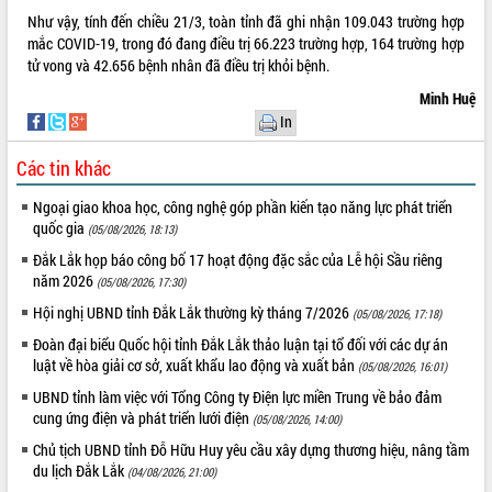
Như vậy, tính đến chiều 21/3, toàn tỉnh đã ghi nhận 109.043 trường hợp
VIDEO
mắc COVID-19, trong đó đang điều trị 66.223 trường hợp, 164 trường hợp
tử vong và 42.656 bệnh nhân đã điều trị khỏi bệnh.
Minh Huệ
In
Các tin khác
Ngoại giao khoa học, công nghệ góp phần kiến tạo năng lực phát triển
quốc gia
(05/08/2026, 18:13)
Lễ truy tặng danh hiệu “Bà Mẹ Việt
Đắk Lắk họp báo công bố 17 hoạt động đặc sắc của Lễ hội Sầu riêng
Nam Anh hùng” và trao Huân chương
năm 2026
(05/08/2026, 17:30)
Lao động
Hội nghị UBND tỉnh Đắk Lắk thường kỳ tháng 7/2026
(05/08/2026, 17:18)
UBND tỉnh Đắk Lắk triển khai nhiệm
vụ 6 tháng cuối năm 2026
Đoàn đại biểu Quốc hội tỉnh Đắk Lắk thảo luận tại tổ đối với các dự án
luật về hòa giải cơ sở, xuất khẩu lao động và xuất bản
(05/08/2026, 16:01)
Kỳ họp thứ Hai, Hội đồng nhân dân
tỉnh khóa XI quyết nghị nhiều nội dung
UBND tỉnh làm việc với Tổng Công ty Điện lực miền Trung về bảo đảm
quan trọng
ALBUM ẢNH
cung ứng điện và phát triển lưới điện
(05/08/2026, 14:00)
Bí thư Tỉnh ủy Lương Nguyễn Minh
Chủ tịch UBND tỉnh Đỗ Hữu Huy yêu cầu xây dựng thương hiệu, nâng tầm
Triết thăm, tặng quà người có công với
du lịch Đắk Lắk
(04/08/2026, 21:00)
cách mạng