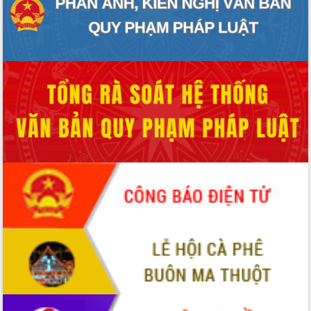
Xây dựng nền hành chính số đồng
hành cùng nông dân dân, doanh nghiệp
Giai đoạn 2026-2030, Đắk Lắk phấn
đấu có 77% xã đạt chuẩn nông thôn
mới
Chuyển đổi số 'mở đường' cho nông
nghiệp Đắk Lắk tăng trưởng bứt phá
Triển khai đồng bộ đo đạc, lập hồ sơ
địa chính, hoàn thiện cơ sở dữ liệu đất
đai
Ứng dụng sinh trắc học - Bước tiến
trong hành trình chuyển đổi số tại Đắk
Lắk
Đắk Lắk nâng cao hiệu quả công tác
Đảng từ Sổ tay đảng viên điện tử
Đắk Lắk đẩy mạnh nuôi biển công
nghệ, hướng tới phát triển thủy sản
bền vững
Tập huấn nâng cao năng lực triển khai
chuyển đổi số cho cán bộ, công chức