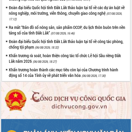
Thứ trưởng Bộ Y tế làm việc với tỉnh
Đoàn đại biểu Quốc hội tỉnh Đắk Lắk thảo luận tại tổ về các dự án luật về
Đắk Lắk về phát triển nhân lực y tế
nông nghiệp, môi trường, viễn thông, chuyển giao công nghệ
(07/08/2026,
cho trạm y tế cấp xã
17:12)
Du lịch Đắk Lắk nâng tầm trải nghiệm
Ra mắt “Bản đồ số nông sản, sản phẩm OCOP, du lịch thôn buôn trên nền
du khách thông qua Hệ thống cơ sở dữ
tảng số của tỉnh Đắk Lắk”
(07/08/2026, 16:46)
liệu và Bản đồ số
Đoàn đại biểu Quốc hội tỉnh Đắk Lắk thảo luận tại tổ về công tác phòng,
Tập huấn ứng dụng trí tuệ nhân tạo (AI)
chống tội phạm
(06/08/2026, 18:32)
trong thương mại điện tử năm 2026
Đoàn đại biểu Quốc hội tỉnh Đắk Lắk
Khẩn trương rà soát, hoàn thiện công tác tổ chức Lễ hội Sầu riêng Đắk
Lắk năm 2026
trao đổi thông tin trước Kỳ họp thứ
(06/08/2026, 18:27)
nhất, Quốc hội khóa XVI
Khẩn trương hoàn thành các mục tiêu còn lại của Chương trình hành
Quyết liệt cải cách hành chính, khơi
động số 14 của Tỉnh ủy về phát triển văn hóa
(06/08/2026, 17:30)
thông nguồn lực phát triển
Nâng cao hiệu lực, hiệu quả HĐND
tỉnh thông qua hiện đại hóa hành chính
Xã Ea Phê gắn cải cách hành chính với
chuyển đổi số
Phó Chủ tịch Thường trực UBND tỉnh
Hồ Thị Nguyên Thảo làm việc tại Trung
tâm Phục vụ hành chính công xã Ea
Phê