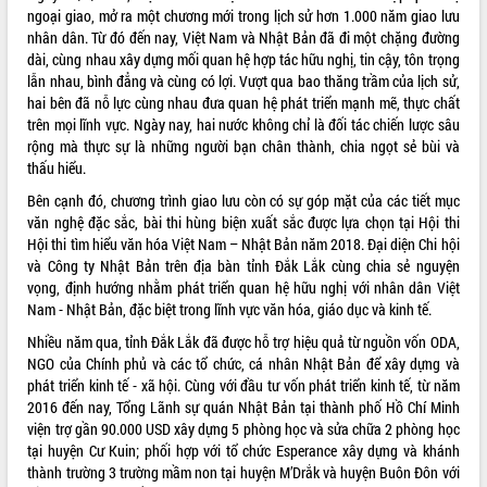
ngoại giao, mở ra một chương mới trong lịch sử hơn 1.000 năm giao lưu
ĐIỂM TIN VĂN BẢN
nhân dân. Từ đó đến nay, Việt Nam và Nhật Bản đã đi một chặng đường
dài, cùng nhau xây dựng mối quan hệ hợp tác hữu nghị, tin cậy, tôn trọng
QUY HOẠCH - KẾ HOẠCH
lẫn nhau, bình đẳng và cùng có lợi. Vượt qua bao thăng trầm của lịch sử,
hai bên đã nỗ lực cùng nhau đưa quan hệ phát triển mạnh mẽ, thực chất
trên mọi lĩnh vực. Ngày nay, hai nước không chỉ là đối tác chiến lược sâu
rộng mà thực sự là những người bạn chân thành, chia ngọt sẻ bùi và
thấu hiểu.
Bên cạnh đó, chương trình giao lưu còn có sự góp mặt của các tiết mục
văn nghệ đặc sắc, bài thi hùng biện xuất sắc được lựa chọn tại Hội thi
Hội thi tìm hiểu văn hóa Việt Nam – Nhật Bản năm 2018. Đại diện Chi hội
và Công ty Nhật Bản trên địa bàn tỉnh Đắk Lắk cùng chia sẻ nguyện
vọng, định hướng nhằm phát triển quan hệ hữu nghị với nhân dân Việt
Nam - Nhật Bản, đặc biệt trong lĩnh vực văn hóa, giáo dục và kinh tế.
Nhiều năm qua, tỉnh Đắk Lắk đã được hỗ trợ hiệu quả từ nguồn vốn ODA,
NGO của Chính phủ và các tổ chức, cá nhân Nhật Bản để xây dựng và
phát triển kinh tế - xã hội. Cùng với đầu tư vốn phát triển kinh tế, từ năm
2016 đến nay, Tổng Lãnh sự quán Nhật Bản tại thành phố Hồ Chí Minh
viện trợ gần 90.000 USD xây dựng 5 phòng học và sửa chữa 2 phòng học
tại huyện Cư Kuin; phối hợp với tổ chức Esperance xây dựng và khánh
thành trường 3 trường mầm non tại huyện M’Drắk và huyện Buôn Đôn với