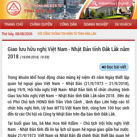
|
Vietnamese
English
TRANG CHỦ
CHÍNH QUYỀN
CÔNG DÂN
DOANH NGHIỆP
DU KHÁCH
Thứ bảy, 08/08/2026
ỪNG ĐẾN VỚI CỔNG THÔNG TIN ĐIỆN TỬ TỈNH ĐẮK LẮK
GIỚI THIỆU
Giao lưu hữu nghị Việt Nam - Nhật Bản tỉnh Đắk Lắk năm
2018
(19/09/2018, 19:59)
LÃNH ĐẠO UBND TỈNH
Đọc bài viết
TIN TỨC SỰ KIỆN
Trong khuôn khổ hoạt động chào mừng kỷ niệm 45 năm Ngày thiết lập
SỞ, BAN, NGÀNH
quan hệ ngoại giao Việt Nam – Nhật Bản (21/9/1973 – 21/9/2018),
sáng 19/9, Hội hữu nghị Việt Nam- Nhật Bản tỉnh tổ chức chương trình
UBND CÁC XÃ, PHƯỜNG
Giao lưu hữu nghị Việt Nam – Nhật Bản tỉnh Đắk Lắk năm 2018. Đến dự
có Phó Chủ tịch HĐND tỉnh Trần Vĩnh Cảnh , lãnh đạo Liên hiệp các tổ
chức hữu nghị tỉnh, Uỷ ban MTTQ Việt Nam tỉnh, cùng hơn 100 học sinh
THÔNG TIN CHỈ ĐẠO ĐIỀU HÀNH
đến từ các Chi hội và Công ty Nhật Bản trên địa bàn tỉnh Đắk Lắk.
HỆ THỐNG VĂN BẢN
Tại buổi giao lưu, bà Mai Hoa Niê Kđăm – Chủ tịch Hội hữu nghị Việt
Nam - Nhật Bản tỉnh đã ôn lại lịch sử quan hệ ngoại giao giữa hai nước.
VĂN BẢN HĐND TỈNH
Ngày 21/9/1973, Việt Nam và Nhật Bản đã chính thức thiết lập quan hệ