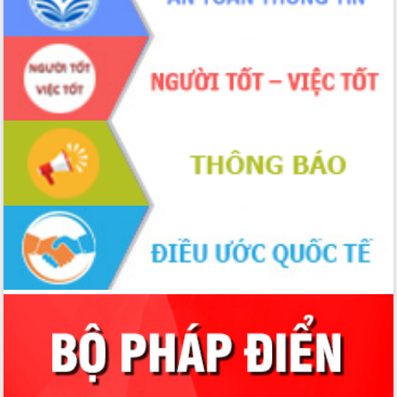
quốc phòng, quân sự địa phương năm
2026
Đắk Lắk tập trung toàn lực khắc phục
tồn tại IUU, sẵn sàng làm việc với
Đoàn thanh tra EC
Chủ tịch UBND tỉnh Tạ Anh Tuấn thăm,
chúc mừng các bệnh viện nhân Ngày
Thầy thuốc Việt Nam
Rộn ràng lễ hội truyền thống Sông
nước Đà Nông lần thứ I năm 2026
Kỳ họp Chuyên đề lần thứ Năm, HĐND
tỉnh Đắk Lắk thông qua các nghị quyết
quan trọng
Thống nhất danh sách giới thiệu ứng
cử đại biểu Quốc hội khoá XVI và đại
biểu HĐND tỉnh Đắk Lắk, nhiệm kỳ
2026-2031
Phát động hai phong trào thi đua quan
trọng trong kỷ nguyên mới
Hội nghị lần thứ tư Ban Chỉ đạo công