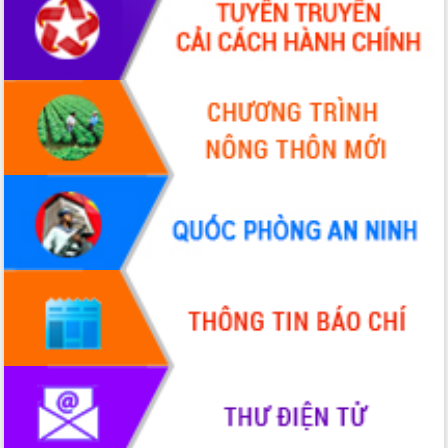
cấp xã
Đắk Lắk phát động hưởng ứng Ngày
Quyền của người tiêu dùng Việt Nam
2026
Đẩy mạnh cải cách hành chính, quyết
tâm đạt được mục tiêu tăng trưởng
hai con số trong năm 2026
Tổ chức trang trọng Lễ hội Đền thờ
Lương Văn Chánh năm 2026
Phó Bí thư Tỉnh ủy Đắk Lắk Đỗ Hữu
Huy giữ chức Bí thư Đảng ủy Ủy Ban
Nhân dân tỉnh
Bệnh án điện tử thúc đẩy chuyển đổi
số y tế tại Đắk Lắk
Chuyển đổi số thư viện: Mở rộng
không gian tri thức trong thời đại số
Đánh giá, rút kinh nghiệm công tác tổ
chức diễn tập trước ngày bầu cử
Chương trình “Gặp gỡ hữu nghị –
Friendship Meeting New Year 2026”