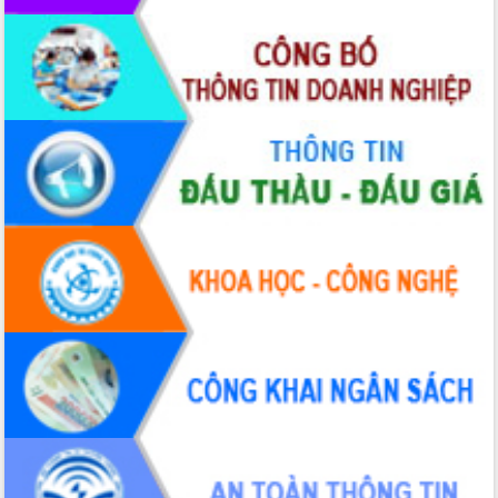
Bầu cử Quốc hội và HĐND: Cử tri Đắk
Lắk gửi gắm niềm tin, kỳ vọng vào lá
phiếu
Đắk Lắk sẵn sàng các điều kiện cho
Ngày hội bầu cử đại biểu Quốc hội
khóa XVI và HĐND các cấp nhiệm kỳ
2026-2031
Đảm bảo cuộc bầu cử đại biểu Quốc
hội và đại biểu HĐND các cấp diễn ra
an toàn, hiệu quả, đúng quy định
Thủ tướng Chính phủ Phạm Minh Chính
kiểm tra, chỉ đạo hoàn thành các dự
án cao tốc và thăm khu tái định cư tại
Đắk Lắk
Sôi nổi Hội đua ngựa truyền thống Gò
Thì Thùng mừng Xuân Bính Ngọ 2026
Lãnh đạo tỉnh dâng hương tưởng niệm
tại Đập Đồng Cam đầu Xuân Bính Ngọ
Ngành nông nghiệp phấn đấu tăng
trưởng đạt 5,86% trong năm 2026
UBND tỉnh Đắk Lắk triển khai công tác