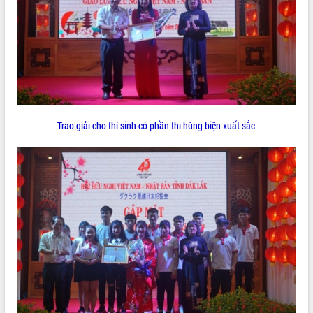
Hội thảo khoa học “Giải pháp thúc đẩy
phát triển nền kinh tế xanh tại tỉnh
Đắk Lắk”
Tăng cường giám sát, đôn đốc thực
hiện nhiệm vụ quản lý tài sản công
hàng tuần
Tháo gỡ những vướng mắc, đẩy mạnh
công tác cải cách thủ tục hành chính
Trao giải cho thí sinh có phần thi hùng biện xuất sắc
tại Trung tâm Phục vụ hành chính
công tỉnh
Đắk Lắk: Tôn vinh 46 giải pháp tại Hội
thi Sáng tạo Kỹ thuật 2024 - 2025
Đắk Lắk rà soát, điều chỉnh Đề án 190
về phát triển nuôi trồng thủy sản
Phó Chủ tịch UBND tỉnh Đắk Lắk
Trương Công Thái kiểm tra thực địa
Dự án cao tốc Khánh Hòa - Buôn Ma
Thuột
Định vị cà phê Việt Nam như một “di
sản sống” trong dòng chảy toàn cầu