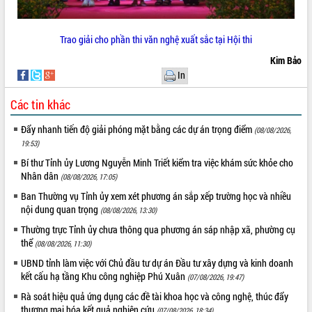
Xây dựng nông thôn mới: Nâng cao đời
sống người dân từ những mô hình thiết
thực
Trao giải cho phần thi văn nghệ xuất sắc tại Hội thi
Quyết liệt tháo gỡ vướng mắc, đẩy
Kim Bảo
nhanh tiến độ các dự án trọng điểm
In
trong Khu kinh tế Nam Phú Yên
Hòn Yến phát triển du lịch gắn với bảo
Các tin khác
tồn biển
Lấy ý kiến điều chỉnh Quy hoạch tỉnh
Đẩy nhanh tiến độ giải phóng mặt bằng các dự án trọng điểm
(08/08/2026,
Đắk Lắk thời kỳ 2021-2030, tầm nhìn
19:53)
đến năm 2050
Bí thư Tỉnh ủy Lương Nguyễn Minh Triết kiểm tra việc khám sức khỏe cho
Phát động chiến dịch 30 ngày đêm
Nhân dân
(08/08/2026, 17:05)
giải phóng mặt bằng Tuyến đường bộ
Ban Thường vụ Tỉnh ủy xem xét phương án sắp xếp trường học và nhiều
ven biển
nội dung quan trọng
(08/08/2026, 13:30)
Đắk Lắk nỗ lực thúc đẩy tăng trưởng
Thường trực Tỉnh ủy chưa thông qua phương án sáp nhập xã, phường cụ
kinh tế từ 10% trở lên trong Quý
thể
II/2026
(08/08/2026, 11:30)
Đắk Lắk ký kết thỏa thuận hợp tác về
UBND tỉnh làm việc với Chủ đầu tư dự án Đầu tư xây dựng và kinh doanh
chuyển đổi số giai đoạn 2026 – 2030
kết cấu hạ tầng Khu công nghiệp Phú Xuân
(07/08/2026, 19:47)
với Tập đoàn Bưu chính Viễn thông
Rà soát hiệu quả ứng dụng các đề tài khoa học và công nghệ, thúc đẩy
Việt Nam
thương mại hóa kết quả nghiên cứu
(07/08/2026, 18:34)