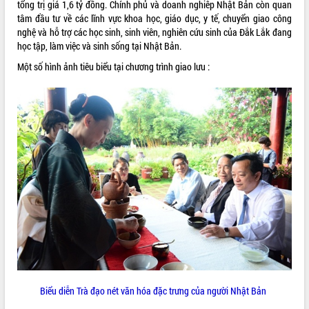
tổng trị giá 1,6 tỷ đồng. Chính phủ và doanh nghiêp Nhật Bản còn quan
tâm đầu tư về các lĩnh vực khoa học, giáo dục, y tế, chuyển giao công
VIDEO
nghệ và hỗ trợ các học sinh, sinh viên, nghiên cứu sinh của Đắk Lắk đang
học tập, làm việc và sinh sống tại Nhật Bản.
Một số hình ảnh tiêu biểu tại chương trình giao lưu :
Khám bệnh, cấp phát thuốc miễn phí
và tặng quà người dân xã Cư Pui
Hội nghị UBND tỉnh Đắk Lắk thường kỳ
tháng 7/2026
Lễ truy tặng danh hiệu “Bà Mẹ Việt
Nam Anh hùng” và trao Huân chương
Lao động
ALBUM ẢNH
UBND tỉnh Đắk Lắk triển khai nhiệm
vụ 6 tháng cuối năm 2026
Biểu diễn Trà đạo nét văn hóa đặc trưng của người Nhật Bản
Kỳ họp thứ Hai, Hội đồng nhân dân
tỉnh khóa XI quyết nghị nhiều nội dung