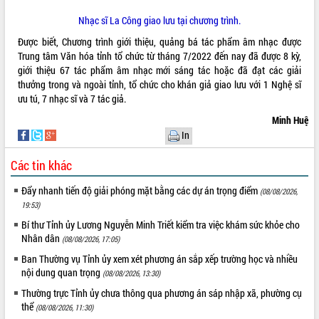
Nhạc sĩ La Công giao lưu tại chương trình.
Được biết, Chương trình giới thiệu, quảng bá tác phẩm âm nhạc được
Trung tâm Văn hóa tỉnh tổ chức từ tháng 7/2022 đến nay đã được 8 kỳ,
giới thiệu 67 tác phẩm âm nhạc mới sáng tác hoặc đã đạt các giải
thưởng trong và ngoài tỉnh, tổ chức cho khán giả giao lưu với 1 Nghệ sĩ
ưu tú, 7 nhạc sĩ và 7 tác giả.
Minh Huệ
In
Các tin khác
Đẩy nhanh tiến độ giải phóng mặt bằng các dự án trọng điểm
(08/08/2026,
19:53)
Bí thư Tỉnh ủy Lương Nguyễn Minh Triết kiểm tra việc khám sức khỏe cho
Nhân dân
(08/08/2026, 17:05)
Ban Thường vụ Tỉnh ủy xem xét phương án sắp xếp trường học và nhiều
nội dung quan trọng
(08/08/2026, 13:30)
Thường trực Tỉnh ủy chưa thông qua phương án sáp nhập xã, phường cụ
thể
(08/08/2026, 11:30)