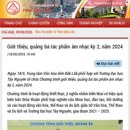
|
Vietnamese
English
TRANG CHỦ
CHÍNH QUYỀN
CÔNG DÂN
DOANH NGHIỆP
DU KHÁCH
Chủ nhật, 09/08/2026
 VỚI CỔNG THÔNG TIN ĐIỆN TỬ TỈNH ĐẮK LẮK
GIỚI THIỆU
Giới thiệu, quảng bá tác phẩm âm nhạc kỳ 2, năm 2024
(18/05/2024, 15:44)
LÃNH ĐẠO UBND TỈNH
Đọc bài viết
TIN TỨC SỰ KIỆN
Ngày 18/5, Trung tâm Văn hóa tỉnh Đắk Lắk phối hợp với Trường Đại học
SỞ, BAN, NGÀNH
Tây Nguyên tổ chức Chương trình giới thiệu, quảng bá tác phẩm âm nhạc
kỳ 2, năm 2024.
UBND CÁC XÃ, PHƯỜNG
Chương trình là hoạt động thiết thực, ý nghĩa nhằm triển khai có hiệu quả
biên bản thỏa thuận phối hợp nghiên cứu khoa học, đào tạo, bồi dưỡng
THÔNG TIN CHỈ ĐẠO ĐIỀU HÀNH
và các hoạt động văn hóa, thể thao và du lịch giữa Sở Văn hóa, Thể thao
và Du lịch và Trường Đại học Tây Nguyên, giai đoạn 2021 – 2025.
HỆ THỐNG VĂN BẢN
VĂN BẢN HĐND TỈNH