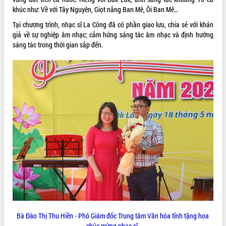
khúc như: Về với Tây Nguyên, Giọt nắng Ban Mê, Ôi Ban Mê…
VIDEO
Tại chương trình, nhạc sĩ La Công đã có phần giao lưu, chia sẻ với khán
Không có file video nào để phát.
giả về sự nghiệp âm nhạc; cảm hứng sáng tác âm nhạc và định hướng
sáng tác trong thời gian sắp đến.
ALBUM ẢNH
LIÊN KẾT WEB
THỐNG KÊ TRUY CẬP
Bà Đào Thị Thu Hiền - Phó Giám đốc Trung tâm Văn hóa tỉnh tặng hoa
Hôm nay:
17694
chúc mừng nhạc sĩ.