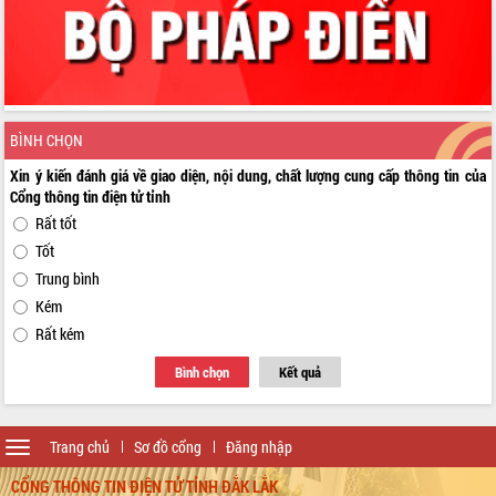
BÌNH CHỌN
Xin ý kiến đánh giá về giao diện, nội dung, chất lượng cung cấp thông tin của
Cổng thông tin điện tử tỉnh
Rất tốt
Tốt
Trung bình
Kém
Rất kém
Bình chọn
Kết quả
Toggle
Trang chủ
Sơ đồ cổng
Đăng nhập
navigation
CỔNG THÔNG TIN ĐIỆN TỬ TỈNH ĐẮK LẮK