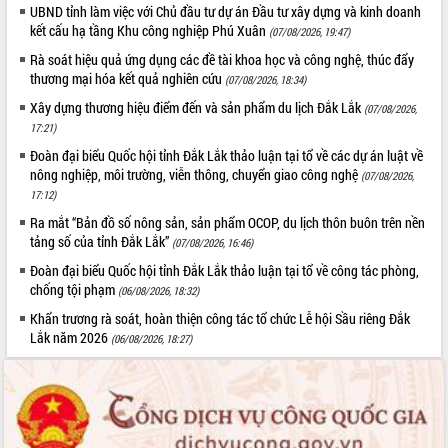
UBND tỉnh làm việc với Chủ đầu tư dự án Đầu tư xây dựng và kinh doanh
kết cấu hạ tầng Khu công nghiệp Phú Xuân
(07/08/2026, 19:47)
Rà soát hiệu quả ứng dụng các đề tài khoa học và công nghệ, thúc đẩy
thương mại hóa kết quả nghiên cứu
(07/08/2026, 18:34)
Xây dựng thương hiệu điểm đến và sản phẩm du lịch Đắk Lắk
(07/08/2026,
17:21)
Đoàn đại biểu Quốc hội tỉnh Đắk Lắk thảo luận tại tổ về các dự án luật về
nông nghiệp, môi trường, viễn thông, chuyển giao công nghệ
(07/08/2026,
17:12)
Ra mắt “Bản đồ số nông sản, sản phẩm OCOP, du lịch thôn buôn trên nền
tảng số của tỉnh Đắk Lắk”
(07/08/2026, 16:46)
Đoàn đại biểu Quốc hội tỉnh Đắk Lắk thảo luận tại tổ về công tác phòng,
chống tội phạm
(06/08/2026, 18:32)
Khẩn trương rà soát, hoàn thiện công tác tổ chức Lễ hội Sầu riêng Đắk
Lắk năm 2026
(06/08/2026, 18:27)