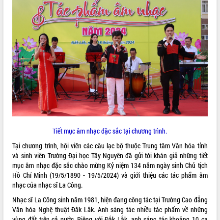
ĐIỂM TIN VĂN BẢN
QUY HOẠCH - KẾ HOẠCH
Tiết mục âm nhạc đặc sắc tại chương trình.
Tại chương trình, hội viên các câu lạc bộ thuộc Trung tâm Văn hóa tỉnh
và sinh viên Trường Đại học Tây Nguyên đã gửi tới khán giả những tiết
mục âm nhạc đặc sắc chào mừng Kỷ niệm 134 năm ngày sinh Chủ tịch
Hồ Chí Minh (19/5/1890 - 19/5/2024) và giới thiệu các tác phẩm âm
nhạc của nhạc sĩ La Công.
Nhạc sĩ La Công sinh năm 1981, hiện đang công tác tại Trường Cao đẳng
Văn hóa Nghệ thuật Đắk Lắk. Anh sáng tác nhiều tác phẩm về những
vùng đất trên cả nước. Riêng với Đắk Lắk, anh sáng tác khoảng 10 ca