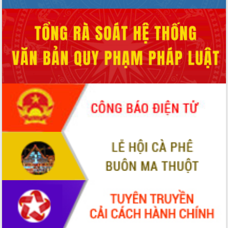
hai con số trong năm 2026
Tổ chức trang trọng Lễ hội Đền thờ
Lương Văn Chánh năm 2026
Phó Bí thư Tỉnh ủy Đắk Lắk Đỗ Hữu
Huy giữ chức Bí thư Đảng ủy Ủy Ban
Nhân dân tỉnh
Bệnh án điện tử thúc đẩy chuyển đổi
số y tế tại Đắk Lắk
Chuyển đổi số thư viện: Mở rộng
không gian tri thức trong thời đại số
Đánh giá, rút kinh nghiệm công tác tổ
chức diễn tập trước ngày bầu cử
Chương trình “Gặp gỡ hữu nghị –
Friendship Meeting New Year 2026”
Bầu cử Quốc hội và HĐND: Cử tri Đắk
Lắk gửi gắm niềm tin, kỳ vọng vào lá
phiếu
Đắk Lắk sẵn sàng các điều kiện cho
Ngày hội bầu cử đại biểu Quốc hội
khóa XVI và HĐND các cấp nhiệm kỳ