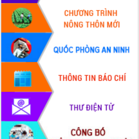
2026-2031
Đảm bảo cuộc bầu cử đại biểu Quốc
hội và đại biểu HĐND các cấp diễn ra
an toàn, hiệu quả, đúng quy định
Thủ tướng Chính phủ Phạm Minh Chính
kiểm tra, chỉ đạo hoàn thành các dự
án cao tốc và thăm khu tái định cư tại
Đắk Lắk
Sôi nổi Hội đua ngựa truyền thống Gò
Thì Thùng mừng Xuân Bính Ngọ 2026
Lãnh đạo tỉnh dâng hương tưởng niệm
tại Đập Đồng Cam đầu Xuân Bính Ngọ
Ngành nông nghiệp phấn đấu tăng
trưởng đạt 5,86% trong năm 2026
UBND tỉnh Đắk Lắk triển khai công tác
quốc phòng, quân sự địa phương năm
2026
Đắk Lắk tập trung toàn lực khắc phục
tồn tại IUU, sẵn sàng làm việc với
Đoàn thanh tra EC
Chủ tịch UBND tỉnh Tạ Anh Tuấn thăm,