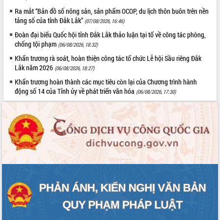
Chuyển đổi số 'mở đường' cho nông
Ra mắt “Bản đồ số nông sản, sản phẩm OCOP, du lịch thôn buôn trên nền
nghiệp Đắk Lắk tăng trưởng bứt phá
tảng số của tỉnh Đắk Lắk”
(07/08/2026, 16:46)
Triển khai đồng bộ đo đạc, lập hồ sơ
địa chính, hoàn thiện cơ sở dữ liệu đất
Đoàn đại biểu Quốc hội tỉnh Đắk Lắk thảo luận tại tổ về công tác phòng,
chống tội phạm
đai
(06/08/2026, 18:32)
Ứng dụng sinh trắc học - Bước tiến
Khẩn trương rà soát, hoàn thiện công tác tổ chức Lễ hội Sầu riêng Đắk
trong hành trình chuyển đổi số tại Đắk
Lắk năm 2026
(06/08/2026, 18:27)
Lắk
Khẩn trương hoàn thành các mục tiêu còn lại của Chương trình hành
Đắk Lắk nâng cao hiệu quả công tác
động số 14 của Tỉnh ủy về phát triển văn hóa
(06/08/2026, 17:30)
Đảng từ Sổ tay đảng viên điện tử
Đắk Lắk đẩy mạnh nuôi biển công
nghệ, hướng tới phát triển thủy sản
bền vững
Tập huấn nâng cao năng lực triển khai
chuyển đổi số cho cán bộ, công chức
cấp xã
Đắk Lắk phát động hưởng ứng Ngày
Quyền của người tiêu dùng Việt Nam
2026
Đẩy mạnh cải cách hành chính, quyết
tâm đạt được mục tiêu tăng trưởng