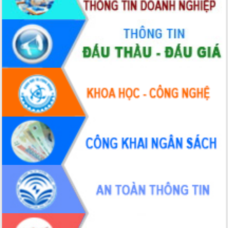
chúc mừng các bệnh viện nhân Ngày
Thầy thuốc Việt Nam
Rộn ràng lễ hội truyền thống Sông
nước Đà Nông lần thứ I năm 2026
Kỳ họp Chuyên đề lần thứ Năm, HĐND
tỉnh Đắk Lắk thông qua các nghị quyết
quan trọng
Thống nhất danh sách giới thiệu ứng
cử đại biểu Quốc hội khoá XVI và đại
biểu HĐND tỉnh Đắk Lắk, nhiệm kỳ
2026-2031
Phát động hai phong trào thi đua quan
trọng trong kỷ nguyên mới
Hội nghị lần thứ tư Ban Chỉ đạo công
tác bầu cử tỉnh Đắk Lắk
Hội nghị Báo cáo viên Trung ương
tháng 01/2026
Phó Thủ tướng Hồ Quốc Dũng đánh giá
cao kết quả Chiến dịch Quang Trung
tại Đắk Lắk