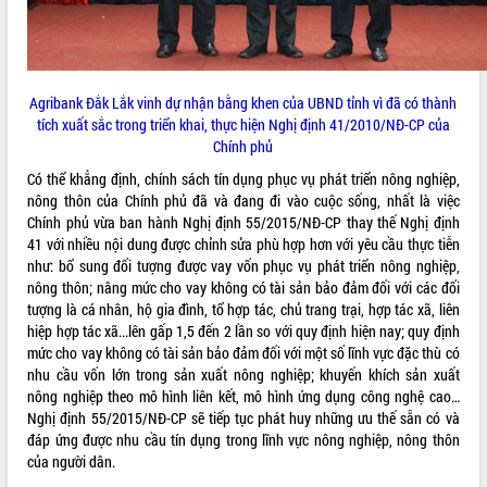
Hòn Yến phát triển du lịch gắn với bảo
tồn biển
Lấy ý kiến điều chỉnh Quy hoạch tỉnh
Đắk Lắk thời kỳ 2021-2030, tầm nhìn
đến năm 2050
Agribank Đắk Lắk vinh dự nhận bằng khen của UBND tỉnh vì đã có thành
tích xuất sắc trong triển khai, thực hiện Nghị định 41/2010/NĐ-CP của
Phát động chiến dịch 30 ngày đêm
Chính phủ
giải phóng mặt bằng Tuyến đường bộ
ven biển
Có thể khẳng định, chính sách tín dụng phục vụ phát triển nông nghiệp,
Đắk Lắk nỗ lực thúc đẩy tăng trưởng
nông thôn của Chính phủ đã và đang đi vào cuộc sống, nhất là việc
kinh tế từ 10% trở lên trong Quý
Chính phủ vừa ban hành Nghị định 55/2015/NĐ-CP thay thế Nghị định
II/2026
41 với nhiều nội dung được chỉnh sửa phù hợp hơn với yêu cầu thực tiễn
như: bổ sung đối tượng được vay vốn phục vụ phát triển nông nghiệp,
Đắk Lắk ký kết thỏa thuận hợp tác về
nông thôn; nâng mức cho vay không có tài sản bảo đảm đối với các đối
chuyển đổi số giai đoạn 2026 – 2030
tượng là cá nhân, hộ gia đình, tổ hợp tác, chủ trang trại, hợp tác xã, liên
với Tập đoàn Bưu chính Viễn thông
hiệp hợp tác xã...lên gấp 1,5 đến 2 lần so với quy định hiện nay; quy định
Việt Nam
mức cho vay không có tài sản bảo đảm đối với một số lĩnh vực đặc thù có
Thứ trưởng Bộ Y tế làm việc với tỉnh
nhu cầu vốn lớn trong sản xuất nông nghiệp; khuyến khích sản xuất
Đắk Lắk về phát triển nhân lực y tế
nông nghiệp theo mô hình liên kết, mô hình ứng dụng công nghệ cao…
cho trạm y tế cấp xã
Nghị định 55/2015/NĐ-CP sẽ tiếp tục phát huy những ưu thế sẵn có và
Du lịch Đắk Lắk nâng tầm trải nghiệm
đáp ứng được nhu cầu tín dụng trong lĩnh vực nông nghiệp, nông thôn
du khách thông qua Hệ thống cơ sở dữ
của người dân.
liệu và Bản đồ số