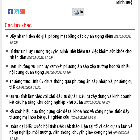
Minh Huệ
Tập huấn ứng dụng trí tuệ nhân tạo (AI)
trong thương mại điện tử năm 2026
In
Đoàn đại biểu Quốc hội tỉnh Đắk Lắk
Các tin khác
trao đổi thông tin trước Kỳ họp thứ
nhất, Quốc hội khóa XVI
Đẩy nhanh tiến độ giải phóng mặt bằng các dự án trọng điểm
(08/08/2026,
Quyết liệt cải cách hành chính, khơi
19:53)
thông nguồn lực phát triển
Bí thư Tỉnh ủy Lương Nguyễn Minh Triết kiểm tra việc khám sức khỏe cho
Nâng cao hiệu lực, hiệu quả HĐND
Nhân dân
(08/08/2026, 17:05)
tỉnh thông qua hiện đại hóa hành chính
Ban Thường vụ Tỉnh ủy xem xét phương án sắp xếp trường học và nhiều
Xã Ea Phê gắn cải cách hành chính với
nội dung quan trọng
chuyển đổi số
(08/08/2026, 13:30)
Phó Chủ tịch Thường trực UBND tỉnh
Thường trực Tỉnh ủy chưa thông qua phương án sáp nhập xã, phường cụ
Hồ Thị Nguyên Thảo làm việc tại Trung
thể
(08/08/2026, 11:30)
tâm Phục vụ hành chính công xã Ea
UBND tỉnh làm việc với Chủ đầu tư dự án Đầu tư xây dựng và kinh doanh
Phê
kết cấu hạ tầng Khu công nghiệp Phú Xuân
(07/08/2026, 19:47)
Xây dựng nền hành chính số đồng
Rà soát hiệu quả ứng dụng các đề tài khoa học và công nghệ, thúc đẩy
hành cùng nông dân dân, doanh nghiệp
thương mại hóa kết quả nghiên cứu
(07/08/2026, 18:34)
Giai đoạn 2026-2030, Đắk Lắk phấn
Đoàn đại biểu Quốc hội tỉnh Đắk Lắk thảo luận tại tổ về các dự án luật về
đấu có 77% xã đạt chuẩn nông thôn
nông nghiệp, môi trường, viễn thông, chuyển giao công nghệ
(07/08/2026,
mới
17:12)