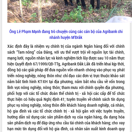
VIDEO
Loading the player...
Khám bệnh, cấp phát thuốc miễn phí
Ông Lê Phạm Mạnh đang trò chuyện cùng các cán bộ của Agribank chi
và tặng quà người dân xã Cư Pui
nhánh huyện M’Đrắk
Hội nghị UBND tỉnh Đắk Lắk thường kỳ
Xác định đây là nhiệm vụ chính trị của ngành Ngân hàng đối với chính
tháng 7/2026
sách “Tam nông” của Đảng, với ưu thế vượt trội về nguồn lực tài chính,
Lễ truy tặng danh hiệu “Bà Mẹ Việt
mạng lưới, nguồn nhân lực và kinh nghiệm tích lũy được sau 10 năm thực
Nam Anh hùng” và trao Huân chương
hiện Quyết định 67/1999/QĐ-TTg, Agribank Đắk Lắk đã triển khai kịp thời,
Lao động
đồng bộ các giải pháp để đưa nguồn vốn nhanh chóng vào phục vụ phát
ALBUM ẢNH
UBND tỉnh Đắk Lắk triển khai nhiệm
triển nông nghiệp, nông thôn như: chỉ đạo các đơn vị trực thuộc khảo sát
vụ 6 tháng cuối năm 2026
nắm bắt tình hình KT-XH tại địa phương, nắm bắt nhu cầu về vốn trong
Kỳ họp thứ Hai, Hội đồng nhân dân
lĩnh vực nông nghiệp, nông thôn; tham mưu với chính quyền địa phương,
tỉnh khóa XI quyết nghị nhiều nội dung
phối hợp với các tổ chức đoàn thể chính trị - xã hội các cấp để tổ chức
quan trọng
thực hiện có hiệu quả Nghị định 41; tuyên truyền về chính sách tín dụng
phục vụ nông nghiệp, nông thôn đến khách hàng doanh nghiệp, cá nhân,
Bí thư Tỉnh ủy Lương Nguyễn Minh
hộ gia đình và các tổ chức chính trị - xã hội gắn với việc tuyên truyền,
Triết thăm, tặng quà người có công với
hướng dẫn sử dụng các sản phẩm dịch vụ của ngân hàng, đa dạng hóa
cách mạng
sản phẩm dịch vụ để đáp ứng nhu cầu tài chính của khách hàng; cho vay
Rà soát, hoàn thiện hệ thống thiết chế
hạn mức tín dụng đối với hộ gia đình, cá nhân sản xuất kinh doanh quy
văn hóa, thể thao đáp ứng yêu cầu
LIÊN KẾT WEB