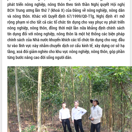
phát triển nông nghiệp, nông thôn theo tinh thần Nghị quyết Hội nghị
ĐIỂM TIN VĂN BẢN
BCH Trung ương lần thứ 7 (khoá X) của Đảng về nông nghiệp, nông dân
và nông thôn. Khác với Quyết định 67/1999/QĐ-TTg, Nghị định 41 mở
QUY HOẠCH - KẾ HOẠCH
rộng phạm vi cho tất cả các tổ chức tín dụng cho vay phục vụ phát triển
nông nghiệp, nông thôn, đồng thời một lần nữa khẳng định chính sách
tín dụng đối với nông nghiệp, nông thôn là một hệ thống các biện pháp
chính sách của Nhà nước khuyến khích các tổ chức tín dụng cho vay, đầu
tư vào lĩnh vực này nhằm chuyển dịch cơ cấu kinh tế, xây dựng cơ sở hạ
tầng, xoá đói giảm nghèo cho khu vực nông nghiệp, nông thôn, góp phần
từng bước nâng cao đời sống người dân.