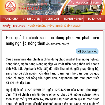
|
Vietnamese
English
TRANG CHỦ
CHÍNH QUYỀN
CÔNG DÂN
DOANH NGHIỆP
DU KHÁCH
Thứ bảy, 08/08/2026
CHÀO MỪNG ĐẾN VỚI CỔNG THÔNG TIN ĐIỆN TỬ TỈNH ĐẮK LẮK
GIỚI THIỆU
Hiệu quả từ chính sách tín dụng phục vụ phát triển
nông nghiệp, nông thôn
(02/02/2016, 10:31)
LÃNH ĐẠO UBND TỈNH
Đọc bài viết
TIN TỨC SỰ KIỆN
Sau 5 năm triển khai chính sách tín dụng phục vụ phát triển nông nghiệp,
SỞ, BAN, NGÀNH
nông thôn, Ngân hàng Nông nghiệp và Phát triển nông thôn Chi nhánh
tỉnh Đắk Lắk (Agribank Đắk Lắk) đã triển khai nhiều giải pháp đồng bộ,
UBND CÁC XÃ, PHƯỜNG
sáng tạo để đưa nguồn vốn đến hàng trăm ngàn hộ dân, qua đó góp
phần cải thiện đời sống của người dân, đẩy nhanh quá trình phát triển
KT-XH trên địa bàn.
THÔNG TIN CHỈ ĐẠO ĐIỀU HÀNH
Nghị định số 41/2010/NĐ-CP ngày 12/04/2010 của Chính phủ (Nghị
HỆ THỐNG VĂN BẢN
định 41) về chính sách tín dụng phục vụ phát triển nông nghiệp, nông
thôn thay thế Quyết định 67/1999/QĐ-TTg được đánh giá là một bước
VĂN BẢN HĐND TỈNH
phát triển mới trong việc thể chế hoá quan điểm của Đảng, Nhà nước về