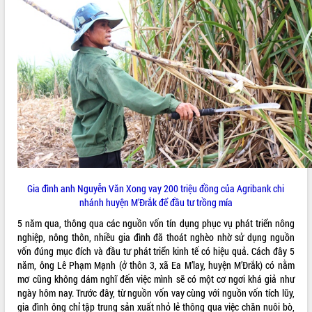
phá cơ chế - Hợp tác công tư
Đề án 06 tạo bước ngoặt đột phá trong
cải cách hành chính tỉnh Đắk Lắk
Kết nối tour, đẩy mạnh chuyển đổi số
để phát triển du lịch Đắk Lắk
Khởi động Dự án Đầu tư xây dựng hạ
tầng kỹ thuật Cụm công nghiệp Tân
Tiến
Gặp mặt các cơ quan báo chí nhân Kỷ
niệm 101 năm Ngày Báo chí Cách
mạng Việt Nam
Đắk Lắk sơ kết 4 năm triển khai thực
Gia đình anh Nguyễn Văn Xong vay 200 triệu đồng của Agribank chi
hiện Đề án 06 của Chính phủ
nhánh huyện M’Đrắk để đầu tư trồng mía
Họp báo thông tin về Hội nghị Công bố
Quy hoạch và Xúc tiến đầu tư tỉnh Đắk
5 năm qua, thông qua các nguồn vốn tín dụng phục vụ phát triển nông
Lắk
nghiệp, nông thôn, nhiều gia đình đã thoát nghèo nhờ sử dụng nguồn
vốn đúng mục đích và đầu tư phát triển kinh tế có hiệu quả. Cách đây 5
Khơi thông điểm nghẽn, đẩy nhanh
năm, ông Lê Phạm Mạnh (ở thôn 3, xã Ea M’lay, huyện M’Đrắk) có nằm
giải ngân vốn khắc phục thiên tai
mơ cũng không dám nghĩ đến việc mình sẽ có một cơ ngơi khá giả như
HĐND tỉnh thông qua điều chỉnh Quy
ngày hôm nay. Trước đây, từ nguồn vốn vay cùng với nguồn vốn tích lũy,
hoạch tỉnh thời kỳ 2021-2030
gia đình ông chỉ tập trung sản xuất nhỏ lẻ thông qua việc chăn nuôi bò,