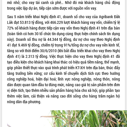
mô nhỏ; cho vay tái canh cà phê… Nhờ đó mà khách hàng chủ động
phát triển mới
trong việc lập dự án, tiếp cận sớm được với nguồn vốn vay.
Thường trực HĐND tỉnh Đắk Lắk gặp
Sau 5 năm triển khai Nghị định 41, doanh số cho vay của Agribank Đắk
mặt Đoàn chuyên gia y tế TP. Hồ Chí
Lắk đạt 53.813 tỷ đồng, với 466.229 lượt khách hàng vay vốn, chiếm tỷ lệ
Minh
THỐNG KÊ TRUY CẬP
72% số khách hàng được tiếp cận vay vốn theo Nghị định 41 trên địa bàn
Lễ truy điệu và an táng hài cốt liệt sĩ
(toàn tỉnh có hơn 30 tổ chức tín dụng cùng thực hiện chính sách tín dụng
tại Nghĩa trang Liệt sĩ xã Sơn Hòa
Hôm nay:
37497
này). Doanh số thu nợ là 44.344 tỷ đồng, dư nợ cho vay theo Nghị định
Bàn giải pháp tháo gỡ khó khăn trong
Tất cả:
66082820
41 đạt 9.469 tỷ đồng, chiếm tỷ trọng 91%/tổng dư nợ cho vay nền kinh tế,
xuất khẩu sầu riêng và triển khai quy
tăng so với thời điểm 30/6/2010 (khi bắt đầu triển khai cho vay theo Nghị
định EUDR
định 41) là 2.313 tỷ đồng. Việc thực hiện cho vay theo Nghị định 41 đã
Thứ trưởng Bộ Nông nghiệp và Môi
tạo điều kiện cho khách hàng khai thác có hiệu quả tiềm năng, thế mạnh,
trường Nguyễn Hoàng Hiệp khảo sát
góp phần thiết thực vào quá trình phát triển KT-XH trên địa bàn, thúc đẩy
vùng trồng và doanh nghiệp đóng gói
tăng trưởng bền vững; cơ cấu kinh tế chuyển dịch tích cực theo hướng
sầu riêng tại Đắk Lắk
công nghiệp hoá, hiện đại hoá; lĩnh vực nông nghiệp, nông thôn, nông
dân được quan tâm đầu tư đúng mức, nâng cao giá trị sản phẩm trên đơn
Trình diễn nghệ thuật chế biến các
vị diện tích, tạo thêm nhiều sản phẩm hàng hóa cho xã hội, góp phần tạo
món ăn từ sầu riêng
thêm việc làm, cải thiện và nâng cao đời sống cho hàng trăm ngàn hộ
Đắk Lắk công bố Quy hoạch và xúc
nông dân địa phương.
tiến đầu tư tỉnh
Ngành cá ngừ Đắk Lắk chủ động thích
ứng để giữ vững thị trường xuất khẩu
Diễn đàn Kinh tế tư nhân Việt Nam đột