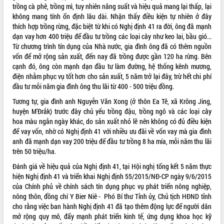
Hội thảo góp ý hồ sơ điều chỉnh quy
trồng cà phê, trồng mì, tuy nhiên năng suất và hiệu quả mang lại thấp, lại
hoạch tỉnh Đắk Lắk thời kỳ 2021-2030,
không mang tính ổn định lâu dài. Nhận thấy điều kiện tự nhiên ở đây
tầm nhìn đến năm 2050
thích hợp trồng rừng, đặc biệt từ khi có Nghị định 41 ra đời, ông đã mạnh
Nâng cao hiệu quả hoạt động của các
dạn vay hơn 400 triệu để đầu tư trồng các loại cây như keo lai, bầu gió...
doanh nghiệp nhà nước
Từ chương trình tín dụng của Nhà nước, gia đình ông đã có thêm nguồn
vốn để mở rộng sản xuất, đến nay đã trồng được gần 120 ha rừng. Bên
Hội nghị triển khai kết nối mạng
cạnh đó, ông còn mạnh dạn đầu tư làm đường, hệ thống kênh mương,
truyền số liệu chuyên dùng phục vụ cơ
điện nhằm phục vụ tốt hơn cho sản xuất, 5 năm trở lại đây, trừ hết chi phí
quan Đảng, Nhà nước
đầu tư mỗi năm gia đình ông thu lãi từ 400 - 500 triệu đồng.
Lễ phát động chuỗi hoạt động chung
tay làm sạch môi trường
Tương tự, gia đình anh Nguyễn Văn Xong (ở thôn Ea Tê, xã Krông Jing,
huyện M’Đrắk) trước đây chủ yếu trồng đậu, trồng ngô và các loại cây
Xã Ea Kar bước chuyển mình trong
hoa màu ngắn ngày khác, do sản xuất nhỏ lẽ nên không có đủ điều kiện
công tác cải cách hành chính mô hình
để vay vốn, nhờ có Nghị định 41 với nhiều ưu đãi về vốn vay mà gia đình
mới
anh đã mạnh dạn vay 200 triệu để đầu tư trồng 8 ha mía, mỗi năm thu lãi
UBND tỉnh họp báo định kỳ tháng 4
trên 50 triệu/ha.
năm 2026
Đánh giá về hiệu quả của Nghị định 41, tại Hội nghị tổng kết 5 năm thực
Hội thảo khoa học “Giải pháp thúc đẩy
hiện Nghị định 41 và triển khai Nghị định 55/2015/NĐ-CP ngày 9/6/2015
phát triển nền kinh tế xanh tại tỉnh
của Chính phủ về chính sách tín dụng phục vụ phát triển nông nghiệp,
Đắk Lắk”
nông thôn, đồng chí Y Bier Niê - Phó Bí thư Tỉnh ủy, Chủ tịch HĐND tỉnh
Tăng cường giám sát, đôn đốc thực
cho rằng việc ban hành Nghị định 41 đã tạo thêm động lực để người dân
hiện nhiệm vụ quản lý tài sản công
mở rộng quy mô, đẩy mạnh phát triển kinh tế, ứng dụng khoa học kỹ
hàng tuần