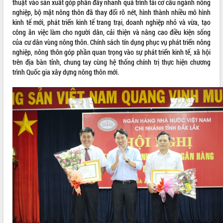
thuật vào sản xuất góp phần đẩy nhanh quá trình tái cơ cấu ngành nông
Tháo gỡ những vướng mắc, đẩy mạnh
nghiệp, bộ mặt nông thôn đã thay đổi rõ nét, hình thành nhiều mô hình
công tác cải cách thủ tục hành chính
kinh tế mới, phát triển kinh tế trang trại, doanh nghiệp nhỏ và vừa, tạo
tại Trung tâm Phục vụ hành chính
công ăn việc làm cho người dân, cải thiện và nâng cao điều kiện sống
công tỉnh
của cư dân vùng nông thôn. Chính sách tín dụng phục vụ phát triển nông
Đắk Lắk: Tôn vinh 46 giải pháp tại Hội
nghiệp, nông thôn góp phần quan trọng vào sự phát triển kinh tế, xã hội
thi Sáng tạo Kỹ thuật 2024 - 2025
trên địa bàn tỉnh, chung tay cùng hệ thống chính trị thực hiện chương
trình Quốc gia xây dựng nông thôn mới.
Đắk Lắk rà soát, điều chỉnh Đề án 190
về phát triển nuôi trồng thủy sản
Phó Chủ tịch UBND tỉnh Đắk Lắk
Trương Công Thái kiểm tra thực địa
Dự án cao tốc Khánh Hòa - Buôn Ma
Thuột
Định vị cà phê Việt Nam như một “di
sản sống” trong dòng chảy toàn cầu
Xây dựng nông thôn mới: Nâng cao đời
sống người dân từ những mô hình thiết
thực
Quyết liệt tháo gỡ vướng mắc, đẩy
nhanh tiến độ các dự án trọng điểm
trong Khu kinh tế Nam Phú Yên