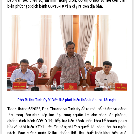
bào dân tộc thiểu số, an ninh nông thôn, đô thị ở một số nơi còn diễn
biến phức tạp; dịch bệnh COVID-19 vẫn xảy ra trên địa bàn…
Kỳ họp thứ Hai, Hội đồng nhân dân
tỉnh khóa XI quyết nghị nhiều nội dung
quan trọng
Bí thư Tỉnh ủy Lương Nguyễn Minh
Triết thăm, tặng quà người có công với
cách mạng
LIÊN KẾT WEB
Rà soát, hoàn thiện hệ thống thiết chế
văn hóa, thể thao đáp ứng yêu cầu
phát triển mới
Thường trực HĐND tỉnh Đắk Lắk gặp
THỐNG KÊ TRUY CẬP
mặt Đoàn chuyên gia y tế TP. Hồ Chí
Minh
Hôm nay:
2722
Lễ truy điệu và an táng hài cốt liệt sĩ
Tất cả:
66149518
tại Nghĩa trang Liệt sĩ xã Sơn Hòa
Bàn giải pháp tháo gỡ khó khăn trong
Phó Bí thư Tỉnh ủy Y Biêr Niê phát biểu thảo luận tại Hội nghị
xuất khẩu sầu riêng và triển khai quy
Trong tháng 6/2022, Ban Thường vụ Tỉnh ủy đề ra một số nhiệm vụ công
định EUDR
tác trọng tâm như: tiếp tục tập trung nguồn lực cho công tác phòng,
Thứ trưởng Bộ Nông nghiệp và Môi
chống dịch bệnh COVID-19; tiếp tục tiến hành triển khai kế hoạch phục
trường Nguyễn Hoàng Hiệp khảo sát
hồi và phát triển KT-XH trên địa bàn; chỉ đạo quyết liệt công tác thu ngân
vùng trồng và doanh nghiệp đóng gói
sách, tăng cường quản lý thu, chống thất thu thuế; triển khai hiệu quả