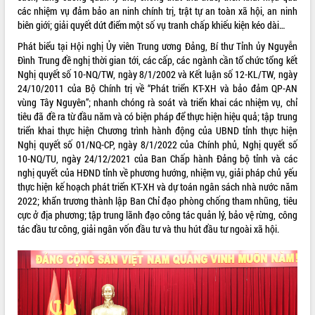
sầu riêng tại Đắk Lắk
các nhiệm vụ đảm bảo an ninh chính trị, trật tự an toàn xã hội, an ninh
Trình diễn nghệ thuật chế biến các
biên giới; giải quyết dứt điểm một số vụ tranh chấp khiếu kiện kéo dài…
món ăn từ sầu riêng
Phát biểu tại Hội nghị Ủy viên Trung ương Đảng, Bí thư Tỉnh ủy Nguyễn
Đắk Lắk công bố Quy hoạch và xúc
Đình Trung đề nghị thời gian tới, các cấp, các ngành cần tổ chức tổng kết
tiến đầu tư tỉnh
Nghị quyết số 10-NQ/TW, ngày 8/1/2002 và Kết luận số 12-KL/TW, ngày
Ngành cá ngừ Đắk Lắk chủ động thích
24/10/2011 của Bộ Chính trị về “Phát triển KT-XH và bảo đảm QP-AN
ứng để giữ vững thị trường xuất khẩu
vùng Tây Nguyên”; nhanh chóng rà soát và triển khai các nhiệm vụ, chỉ
Diễn đàn Kinh tế tư nhân Việt Nam đột
tiêu đã đề ra từ đầu năm và có biện pháp để thực hiện hiệu quả; tập trung
phá cơ chế - Hợp tác công tư
triển khai thực hiện Chương trình hành động của UBND tỉnh thực hiện
Nghị quyết số 01/NQ-CP, ngày 8/1/2022 của Chính phủ, Nghị quyết số
Đề án 06 tạo bước ngoặt đột phá trong
10-NQ/TU, ngày 24/12/2021 của Ban Chấp hành Đảng bộ tỉnh và các
cải cách hành chính tỉnh Đắk Lắk
nghị quyết của HĐND tỉnh về phương hướng, nhiệm vụ, giải pháp chủ yếu
Kết nối tour, đẩy mạnh chuyển đổi số
thực hiện kế hoạch phát triển KT-XH và dự toán ngân sách nhà nước năm
để phát triển du lịch Đắk Lắk
2022; khẩn trương thành lập Ban Chỉ đạo phòng chống tham nhũng, tiêu
Khởi động Dự án Đầu tư xây dựng hạ
cực ở địa phương; tập trung lãnh đạo công tác quản lý, bảo vệ rừng, công
tầng kỹ thuật Cụm công nghiệp Tân
tác đầu tư công, giải ngân vốn đầu tư và thu hút đầu tư ngoài xã hội.
Tiến
Gặp mặt các cơ quan báo chí nhân Kỷ
niệm 101 năm Ngày Báo chí Cách
mạng Việt Nam
Đắk Lắk sơ kết 4 năm triển khai thực