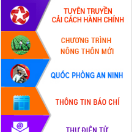
Hồ Thị Nguyên Thảo làm việc tại Trung
tâm Phục vụ hành chính công xã Ea
Phê
Xây dựng nền hành chính số đồng
hành cùng nông dân dân, doanh nghiệp
Giai đoạn 2026-2030, Đắk Lắk phấn
đấu có 77% xã đạt chuẩn nông thôn
mới
Chuyển đổi số 'mở đường' cho nông
nghiệp Đắk Lắk tăng trưởng bứt phá
Triển khai đồng bộ đo đạc, lập hồ sơ
địa chính, hoàn thiện cơ sở dữ liệu đất
đai
Ứng dụng sinh trắc học - Bước tiến
trong hành trình chuyển đổi số tại Đắk
Lắk
Đắk Lắk nâng cao hiệu quả công tác
Đảng từ Sổ tay đảng viên điện tử
Đắk Lắk đẩy mạnh nuôi biển công
nghệ, hướng tới phát triển thủy sản
bền vững