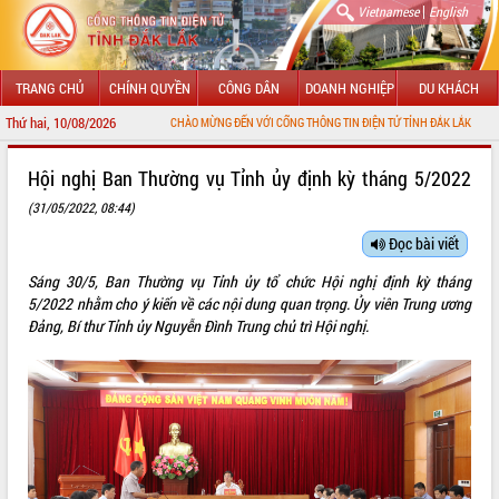
|
Vietnamese
English
TRANG CHỦ
CHÍNH QUYỀN
CÔNG DÂN
DOANH NGHIỆP
DU KHÁCH
Thứ hai, 10/08/2026
CHÀO MỪNG ĐẾN VỚI CỔNG THÔNG TIN ĐIỆN TỬ TỈNH ĐẮK LẮK
GIỚI THIỆU
Hội nghị Ban Thường vụ Tỉnh ủy định kỳ tháng 5/2022
(31/05/2022, 08:44)
LÃNH ĐẠO UBND TỈNH
Đọc bài viết
TIN TỨC SỰ KIỆN
Sáng 30/5, Ban Thường vụ Tỉnh ủy tổ chức Hội nghị định kỳ tháng
SỞ, BAN, NGÀNH
5/2022 nhằm cho ý kiến về các nội dung quan trọng. Ủy viên Trung ương
Đảng, Bí thư Tỉnh ủy Nguyễn Đình Trung chủ trì Hội nghị.
UBND CÁC XÃ, PHƯỜNG
THÔNG TIN CHỈ ĐẠO ĐIỀU HÀNH
HỆ THỐNG VĂN BẢN
VĂN BẢN HĐND TỈNH