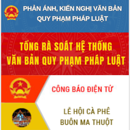
với Tập đoàn Bưu chính Viễn thông
Việt Nam
Thứ trưởng Bộ Y tế làm việc với tỉnh
Đắk Lắk về phát triển nhân lực y tế
cho trạm y tế cấp xã
Du lịch Đắk Lắk nâng tầm trải nghiệm
du khách thông qua Hệ thống cơ sở dữ
liệu và Bản đồ số
Tập huấn ứng dụng trí tuệ nhân tạo (AI)
trong thương mại điện tử năm 2026
Đoàn đại biểu Quốc hội tỉnh Đắk Lắk
trao đổi thông tin trước Kỳ họp thứ
nhất, Quốc hội khóa XVI
Quyết liệt cải cách hành chính, khơi
thông nguồn lực phát triển
Nâng cao hiệu lực, hiệu quả HĐND
tỉnh thông qua hiện đại hóa hành chính
Xã Ea Phê gắn cải cách hành chính với
chuyển đổi số
Phó Chủ tịch Thường trực UBND tỉnh