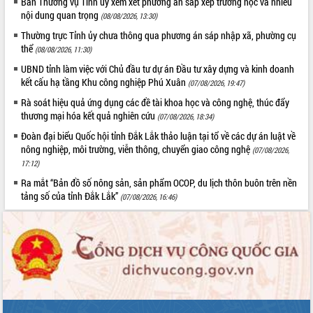
Ban Thường vụ Tỉnh ủy xem xét phương án sắp xếp trường học và nhiều
Định vị cà phê Việt Nam như một “di
nội dung quan trọng
(08/08/2026, 13:30)
sản sống” trong dòng chảy toàn cầu
Thường trực Tỉnh ủy chưa thông qua phương án sáp nhập xã, phường cụ
Xây dựng nông thôn mới: Nâng cao đời
thể
sống người dân từ những mô hình thiết
(08/08/2026, 11:30)
thực
UBND tỉnh làm việc với Chủ đầu tư dự án Đầu tư xây dựng và kinh doanh
Quyết liệt tháo gỡ vướng mắc, đẩy
kết cấu hạ tầng Khu công nghiệp Phú Xuân
(07/08/2026, 19:47)
nhanh tiến độ các dự án trọng điểm
Rà soát hiệu quả ứng dụng các đề tài khoa học và công nghệ, thúc đẩy
trong Khu kinh tế Nam Phú Yên
thương mại hóa kết quả nghiên cứu
(07/08/2026, 18:34)
Hòn Yến phát triển du lịch gắn với bảo
Đoàn đại biểu Quốc hội tỉnh Đắk Lắk thảo luận tại tổ về các dự án luật về
tồn biển
nông nghiệp, môi trường, viễn thông, chuyển giao công nghệ
(07/08/2026,
Lấy ý kiến điều chỉnh Quy hoạch tỉnh
17:12)
Đắk Lắk thời kỳ 2021-2030, tầm nhìn
Ra mắt “Bản đồ số nông sản, sản phẩm OCOP, du lịch thôn buôn trên nền
đến năm 2050
tảng số của tỉnh Đắk Lắk”
(07/08/2026, 16:46)
Phát động chiến dịch 30 ngày đêm
giải phóng mặt bằng Tuyến đường bộ
ven biển
Đắk Lắk nỗ lực thúc đẩy tăng trưởng
kinh tế từ 10% trở lên trong Quý
II/2026
Đắk Lắk ký kết thỏa thuận hợp tác về
chuyển đổi số giai đoạn 2026 – 2030