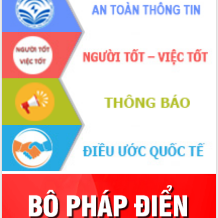
Chương trình “Gặp gỡ hữu nghị –
Friendship Meeting New Year 2026”
Bầu cử Quốc hội và HĐND: Cử tri Đắk
Lắk gửi gắm niềm tin, kỳ vọng vào lá
phiếu
Đắk Lắk sẵn sàng các điều kiện cho
Ngày hội bầu cử đại biểu Quốc hội
khóa XVI và HĐND các cấp nhiệm kỳ
2026-2031
Đảm bảo cuộc bầu cử đại biểu Quốc
hội và đại biểu HĐND các cấp diễn ra
an toàn, hiệu quả, đúng quy định
Thủ tướng Chính phủ Phạm Minh Chính
kiểm tra, chỉ đạo hoàn thành các dự
án cao tốc và thăm khu tái định cư tại
Đắk Lắk
Sôi nổi Hội đua ngựa truyền thống Gò
Thì Thùng mừng Xuân Bính Ngọ 2026
Lãnh đạo tỉnh dâng hương tưởng niệm
tại Đập Đồng Cam đầu Xuân Bính Ngọ
Ngành nông nghiệp phấn đấu tăng