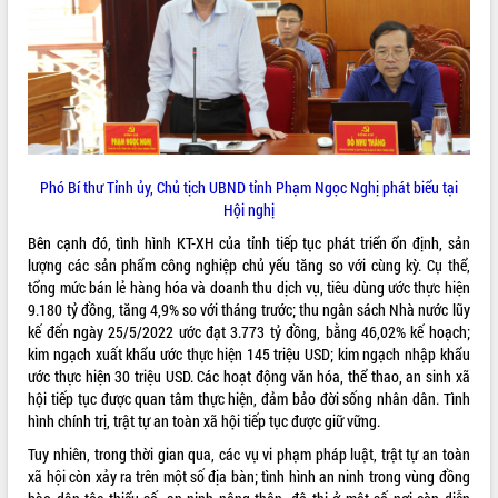
VIDEO
Phó Bí thư Tỉnh ủy, Chủ tịch UBND tỉnh Phạm Ngọc Nghị phát biểu tại
Hội nghị
Bên cạnh đó, tình hình KT-XH của tỉnh tiếp tục phát triển ổn định, sản
Trailer Lễ hội Sầu riêng Đắk Lắk năm
lượng các sản phẩm công nghiệp chủ yếu tăng so với cùng kỳ. Cụ thể,
2026
tổng mức bán lẻ hàng hóa và doanh thu dịch vụ, tiêu dùng ước thực hiện
Khám bệnh, cấp phát thuốc miễn phí
9.180 tỷ đồng, tăng 4,9% so với tháng trước; thu ngân sách Nhà nước lũy
và tặng quà người dân xã Cư Pui
kế đến ngày 25/5/2022 ước đạt 3.773 tỷ đồng, bằng 46,02% kế hoạch;
Hội nghị UBND tỉnh Đắk Lắk thường kỳ
kim ngạch xuất khẩu ước thực hiện 145 triệu USD; kim ngạch nhập khẩu
tháng 7/2026
ước thực hiện 30 triệu USD. Các hoạt động văn hóa, thể thao, an sinh xã
hội tiếp tục được quan tâm thực hiện, đảm bảo đời sống nhân dân. Tình
Lễ truy tặng danh hiệu “Bà Mẹ Việt
ALBUM ẢNH
hình chính trị, trật tự an toàn xã hội tiếp tục được giữ vững.
Nam Anh hùng” và trao Huân chương
Lao động
Tuy nhiên, trong thời gian qua, các vụ vi phạm pháp luật, trật tự an toàn
UBND tỉnh Đắk Lắk triển khai nhiệm
xã hội còn xảy ra trên một số địa bàn; tình hình an ninh trong vùng đồng
vụ 6 tháng cuối năm 2026