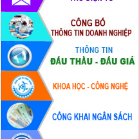
Tập huấn nâng cao năng lực triển khai
chuyển đổi số cho cán bộ, công chức
cấp xã
Đắk Lắk phát động hưởng ứng Ngày
Quyền của người tiêu dùng Việt Nam
2026
Đẩy mạnh cải cách hành chính, quyết
tâm đạt được mục tiêu tăng trưởng
hai con số trong năm 2026
Tổ chức trang trọng Lễ hội Đền thờ
Lương Văn Chánh năm 2026
Phó Bí thư Tỉnh ủy Đắk Lắk Đỗ Hữu
Huy giữ chức Bí thư Đảng ủy Ủy Ban
Nhân dân tỉnh
Bệnh án điện tử thúc đẩy chuyển đổi
số y tế tại Đắk Lắk
Chuyển đổi số thư viện: Mở rộng
không gian tri thức trong thời đại số
Đánh giá, rút kinh nghiệm công tác tổ
chức diễn tập trước ngày bầu cử