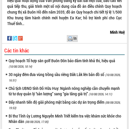
hiệu quả hoạt động của Văn phòng Đăng ký đất đai một cửa; báo cáo kết
UBND tỉnh họp báo định kỳ tháng 4
quả tiếp thu, giải trình một số nội dung của đồ án điều chỉnh Quy hoạch
năm 2026
chung thị xã Buôn Hồ đến năm 2035; đồ án Quy hoạch chi tiết tỷ lệ 1/500
Khu trung tâm hành chính mới huyện Ea Kar; hỗ trợ kinh phí cho Cục
Hội thảo khoa học “Giải pháp thúc đẩy
Thuế tỉnh…
phát triển nền kinh tế xanh tại tỉnh
Đắk Lắk”
Minh Huệ
Tăng cường giám sát, đôn đốc thực
In
hiện nhiệm vụ quản lý tài sản công
hàng tuần
Các tin khác
Tháo gỡ những vướng mắc, đẩy mạnh
Quy hoạch Tổ hợp sân golf Buôn Đôn bảo đảm tính khả thi, hiệu quả
công tác cải cách thủ tục hành chính
(10/08/2026, 18:14)
tại Trung tâm Phục vụ hành chính
công tỉnh
30 ngày đêm đưa vùng trồng sầu riêng Đắk Lắk lên bản đồ số
(10/08/2026,
Đắk Lắk: Tôn vinh 46 giải pháp tại Hội
16:51)
thi Sáng tạo Kỹ thuật 2024 - 2025
Chủ tịch UBND tỉnh Đỗ Hữu Huy: Ngành nông nghiệp cần chuyển mạnh
Đắk Lắk rà soát, điều chỉnh Đề án 190
từ tư duy quản lý “sản lượng” sang “gia tăng giá trị”
(10/08/2026, 14:11)
về phát triển nuôi trồng thủy sản
Đẩy nhanh tiến độ giải phóng mặt bằng các dự án trọng điểm
(08/08/2026,
Phó Chủ tịch UBND tỉnh Đắk Lắk
19:53)
Trương Công Thái kiểm tra thực địa
Bí thư Tỉnh ủy Lương Nguyễn Minh Triết kiểm tra việc khám sức khỏe cho
Dự án cao tốc Khánh Hòa - Buôn Ma
Nhân dân
(08/08/2026, 17:05)
Thuột