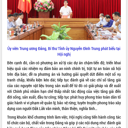
hiện Đề án 06 của Chính phủ
Họp báo thông tin về Hội nghị Công bố
Quy hoạch và Xúc tiến đầu tư tỉnh Đắk
Lắk
Khơi thông điểm nghẽn, đẩy nhanh
giải ngân vốn khắc phục thiên tai
HĐND tỉnh thông qua điều chỉnh Quy
hoạch tỉnh thời kỳ 2021-2030
Ủy viên Trung ương Đảng, Bí thư Tỉnh ủy Nguyễn Đình Trung phát biểu tại
Hội thảo góp ý hồ sơ điều chỉnh quy
Hội nghị
hoạch tỉnh Đắk Lắk thời kỳ 2021-2030,
Bên cạnh đó, cần có phương án xử lý các dự án chậm tiến độ; triển khai
tầm nhìn đến năm 2050
hiệu quả các nhiệm vụ đảm bảo an ninh chính trị, trật tự an toàn xã hội
Nâng cao hiệu quả hoạt động của các
trên địa bàn; đề ra phương án và hướng giải quyết dứt điểm một số vụ
doanh nghiệp nhà nước
tranh chấp, khiếu kiện kéo dài; tiếp tục đánh giá về các chỉ số tăng giá
Hội nghị triển khai kết nối mạng
của các nguyên vật liệu trong sản xuất để từ đó có giải pháp và đề xuất
truyền số liệu chuyên dùng phục vụ cơ
với Chính phủ nhằm hạn chế thấp nhất tác động của việc tăng giá đến
quan Đảng, Nhà nước
đời sống, sản xuất, đầu tư công; tiếp tục phát huy phong trào toàn dân tố
Lễ phát động chuỗi hoạt động chung
giác hành vi vi phạm về quản lý, bảo vệ rừng; tuyên truyền phong trào xây
tay làm sạch môi trường
dựng con người Đắk Lắk văn minh, thân thiện, nghĩa tình…
Xã Ea Kar bước chuyển mình trong
Trong khuôn khổ chương trình làm việc, Hội nghị cũng tiến hành công tác
công tác cải cách hành chính mô hình
tổ chức cán bộ, chất vấn trong Đảng và góp ý các nội dung như: đánh giá
mới