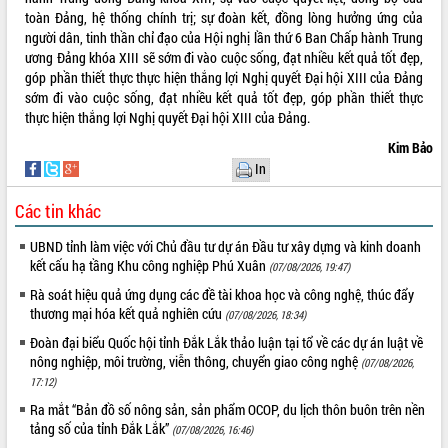
toàn Đảng, hệ thống chính trị; sự đoàn kết, đồng lòng hưởng ứng của
Hội thảo khoa học “Giải pháp thúc đẩy
người dân, tinh thần chỉ đạo của Hội nghị lần thứ 6 Ban Chấp hành Trung
phát triển nền kinh tế xanh tại tỉnh
ương Đảng khóa XIII sẽ sớm đi vào cuộc sống, đạt nhiều kết quả tốt đẹp,
Đắk Lắk”
góp phần thiết thực thực hiện thắng lợi Nghị quyết Đại hội XIII của Đảng
Tăng cường giám sát, đôn đốc thực
sớm đi vào cuộc sống, đạt nhiều kết quả tốt đẹp, góp phần thiết thực
hiện nhiệm vụ quản lý tài sản công
thực hiện thắng lợi Nghị quyết Đại hội XIII của Đảng.
hàng tuần
Kim Bảo
Tháo gỡ những vướng mắc, đẩy mạnh
In
công tác cải cách thủ tục hành chính
tại Trung tâm Phục vụ hành chính
Các tin khác
công tỉnh
Đắk Lắk: Tôn vinh 46 giải pháp tại Hội
UBND tỉnh làm việc với Chủ đầu tư dự án Đầu tư xây dựng và kinh doanh
thi Sáng tạo Kỹ thuật 2024 - 2025
kết cấu hạ tầng Khu công nghiệp Phú Xuân
(07/08/2026, 19:47)
Đắk Lắk rà soát, điều chỉnh Đề án 190
Rà soát hiệu quả ứng dụng các đề tài khoa học và công nghệ, thúc đẩy
về phát triển nuôi trồng thủy sản
thương mại hóa kết quả nghiên cứu
(07/08/2026, 18:34)
Phó Chủ tịch UBND tỉnh Đắk Lắk
Đoàn đại biểu Quốc hội tỉnh Đắk Lắk thảo luận tại tổ về các dự án luật về
Trương Công Thái kiểm tra thực địa
nông nghiệp, môi trường, viễn thông, chuyển giao công nghệ
(07/08/2026,
Dự án cao tốc Khánh Hòa - Buôn Ma
17:12)
Thuột
Ra mắt “Bản đồ số nông sản, sản phẩm OCOP, du lịch thôn buôn trên nền
Định vị cà phê Việt Nam như một “di
tảng số của tỉnh Đắk Lắk”
sản sống” trong dòng chảy toàn cầu
(07/08/2026, 16:46)