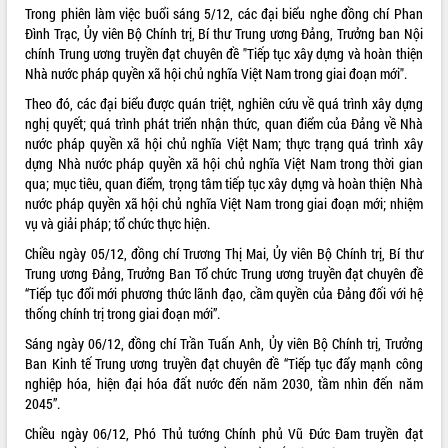
món ăn từ sầu riêng
Trong phiên làm việc buổi sáng 5/12, các đại biểu nghe đồng chí Phan
Đắk Lắk công bố Quy hoạch và xúc
Đình Trạc, Ủy viên Bộ Chính trị, Bí thư Trung ương Đảng, Trưởng ban Nội
tiến đầu tư tỉnh
chính Trung ương truyền đạt chuyên đề "Tiếp tục xây dựng và hoàn thiện
Nhà nước pháp quyền xã hội chủ nghĩa Việt Nam trong giai đoạn mới".
Ngành cá ngừ Đắk Lắk chủ động thích
ứng để giữ vững thị trường xuất khẩu
Theo đó, các đại biểu được quán triệt, nghiên cứu về quá trình xây dựng
Diễn đàn Kinh tế tư nhân Việt Nam đột
nghị quyết; quá trình phát triển nhận thức, quan điểm của Đảng về Nhà
phá cơ chế - Hợp tác công tư
nước pháp quyền xã hội chủ nghĩa Việt Nam; thực trạng quá trình xây
dựng Nhà nước pháp quyền xã hội chủ nghĩa Việt Nam trong thời gian
Đề án 06 tạo bước ngoặt đột phá trong
qua; mục tiêu, quan điểm, trọng tâm tiếp tục xây dựng và hoàn thiện Nhà
cải cách hành chính tỉnh Đắk Lắk
nước pháp quyền xã hội chủ nghĩa Việt Nam trong giai đoạn mới; nhiệm
Kết nối tour, đẩy mạnh chuyển đổi số
vụ và giải pháp; tổ chức thực hiện.
để phát triển du lịch Đắk Lắk
Chiều ngày 05/12, đồng chí Trương Thị Mai, Ủy viên Bộ Chính trị, Bí thư
Khởi động Dự án Đầu tư xây dựng hạ
Trung ương Đảng, Trưởng Ban Tổ chức Trung ương truyền đạt chuyên đề
tầng kỹ thuật Cụm công nghiệp Tân
“Tiếp tục đổi mới phương thức lãnh đạo, cầm quyền của Đảng đối với hệ
Tiến
thống chính trị trong giai đoạn mới”.
Gặp mặt các cơ quan báo chí nhân Kỷ
niệm 101 năm Ngày Báo chí Cách
Sáng ngày 06/12, đồng chí Trần Tuấn Anh, Ủy viên Bộ Chính trị, Trưởng
mạng Việt Nam
Ban Kinh tế Trung ương truyền đạt chuyên đề “Tiếp tục đẩy mạnh công
nghiệp hóa, hiện đại hóa đất nước đến năm 2030, tầm nhìn đến năm
Đắk Lắk sơ kết 4 năm triển khai thực
2045”.
hiện Đề án 06 của Chính phủ
Họp báo thông tin về Hội nghị Công bố
Chiều ngày 06/12, Phó Thủ tướng Chính phủ Vũ Đức Đam truyền đạt