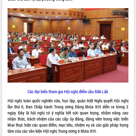
quan trọng
Bí thư Tỉnh ủy Lương Nguyễn Minh
Triết thăm, tặng quà người có công với
cách mạng
Rà soát, hoàn thiện hệ thống thiết chế
văn hóa, thể thao đáp ứng yêu cầu
LIÊN KẾT WEB
phát triển mới
Thường trực HĐND tỉnh Đắk Lắk gặp
mặt Đoàn chuyên gia y tế TP. Hồ Chí
Minh
THỐNG KÊ TRUY CẬP
Lễ truy điệu và an táng hài cốt liệt sĩ
tại Nghĩa trang Liệt sĩ xã Sơn Hòa
Hôm nay:
31450
Bàn giải pháp tháo gỡ khó khăn trong
Tất cả:
66076773
Các đại biểu tham gia Hội nghị điểm cầu Đắk Lắk
xuất khẩu sầu riêng và triển khai quy
định EUDR
Hội nghị toàn quốc nghiên cứu, học tập, quán triệt Nghị quyết Hội nghị
Thứ trưởng Bộ Nông nghiệp và Môi
lần thứ 6, Ban Chấp hành Trung ương Đảng khóa XIII diễn ra trong 2
trường Nguyễn Hoàng Hiệp khảo sát
ngày. Đây là hội nghị có ý nghĩa hết sức quan trọng, nhằm nâng cao
vùng trồng và doanh nghiệp đóng gói
nhận thức, trách nhiệm của các cấp ủy đảng, đảng viên trong việc triển
sầu riêng tại Đắk Lắk
khai thực hiện các quan điểm, mục tiêu, nhiệm vụ và các giải pháp trọng
tâm của các văn kiện Hội nghị Trung ương 6 khóa XIII.
Trình diễn nghệ thuật chế biến các