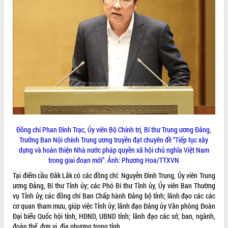
VIDEO
Khám bệnh, cấp phát thuốc miễn phí
và tặng quà người dân xã Cư Pui
Đồng chí Phan Đình Trạc, Ủy viên Bộ Chính trị, Bí thư Trung ương Đảng,
Hội nghị UBND tỉnh Đắk Lắk thường kỳ
Trưởng Ban Nội chính Trung ương truyền đạt chuyên đề “Tiếp tục xây
tháng 7/2026
dựng và hoàn thiện Nhà nước pháp quyền xã hội chủ nghĩa Việt Nam
trong giai đoạn mới”. Ảnh: Phương Hoa/TTXVN
Lễ truy tặng danh hiệu “Bà Mẹ Việt
Nam Anh hùng” và trao Huân chương
Tại điểm cầu Đắk Lắk có các đồng chí: Nguyễn Đình Trung, Ủy viên Trung
Lao động
ương Đảng, Bí thư Tỉnh ủy; các Phó Bí thư Tỉnh ủy, Ủy viên Ban Thường
ALBUM ẢNH
UBND tỉnh Đắk Lắk triển khai nhiệm
vụ Tỉnh ủy, các đồng chí Ban Chấp hành Đảng bộ tỉnh; lãnh đạo các các
vụ 6 tháng cuối năm 2026
cơ quan tham mưu, giúp việc Tỉnh ủy; lãnh đạo Đảng ủy Văn phòng Đoàn
Đại biểu Quốc hội tỉnh, HĐND, UBND tỉnh; lãnh đạo các sở, ban, ngành,
Kỳ họp thứ Hai, Hội đồng nhân dân
đoàn thể, đơn vị, địa phương trong tỉnh.
tỉnh khóa XI quyết nghị nhiều nội dung