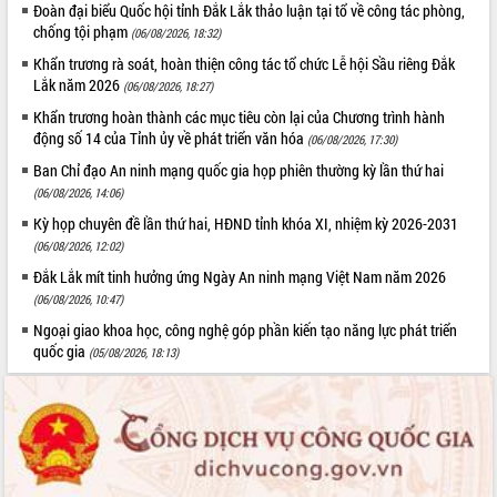
Xây dựng nông thôn mới: Nâng cao đời
Đoàn đại biểu Quốc hội tỉnh Đắk Lắk thảo luận tại tổ về công tác phòng,
sống người dân từ những mô hình thiết
chống tội phạm
(06/08/2026, 18:32)
thực
Khẩn trương rà soát, hoàn thiện công tác tổ chức Lễ hội Sầu riêng Đắk
Quyết liệt tháo gỡ vướng mắc, đẩy
Lắk năm 2026
(06/08/2026, 18:27)
nhanh tiến độ các dự án trọng điểm
Khẩn trương hoàn thành các mục tiêu còn lại của Chương trình hành
trong Khu kinh tế Nam Phú Yên
động số 14 của Tỉnh ủy về phát triển văn hóa
(06/08/2026, 17:30)
Hòn Yến phát triển du lịch gắn với bảo
Ban Chỉ đạo An ninh mạng quốc gia họp phiên thường kỳ lần thứ hai
tồn biển
(06/08/2026, 14:06)
Lấy ý kiến điều chỉnh Quy hoạch tỉnh
Kỳ họp chuyên đề lần thứ hai, HĐND tỉnh khóa XI, nhiệm kỳ 2026-2031
Đắk Lắk thời kỳ 2021-2030, tầm nhìn
đến năm 2050
(06/08/2026, 12:02)
Phát động chiến dịch 30 ngày đêm
Đắk Lắk mít tinh hưởng ứng Ngày An ninh mạng Việt Nam năm 2026
giải phóng mặt bằng Tuyến đường bộ
(06/08/2026, 10:47)
ven biển
Ngoại giao khoa học, công nghệ góp phần kiến tạo năng lực phát triển
Đắk Lắk nỗ lực thúc đẩy tăng trưởng
quốc gia
(05/08/2026, 18:13)
kinh tế từ 10% trở lên trong Quý
II/2026
Đắk Lắk ký kết thỏa thuận hợp tác về
chuyển đổi số giai đoạn 2026 – 2030
với Tập đoàn Bưu chính Viễn thông
Việt Nam