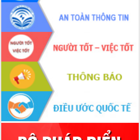
Bầu cử Quốc hội và HĐND: Cử tri Đắk
Lắk gửi gắm niềm tin, kỳ vọng vào lá
phiếu
Đắk Lắk sẵn sàng các điều kiện cho
Ngày hội bầu cử đại biểu Quốc hội
khóa XVI và HĐND các cấp nhiệm kỳ
2026-2031
Đảm bảo cuộc bầu cử đại biểu Quốc
hội và đại biểu HĐND các cấp diễn ra
an toàn, hiệu quả, đúng quy định
Thủ tướng Chính phủ Phạm Minh Chính
kiểm tra, chỉ đạo hoàn thành các dự
án cao tốc và thăm khu tái định cư tại
Đắk Lắk
Sôi nổi Hội đua ngựa truyền thống Gò
Thì Thùng mừng Xuân Bính Ngọ 2026
Lãnh đạo tỉnh dâng hương tưởng niệm
tại Đập Đồng Cam đầu Xuân Bính Ngọ
Ngành nông nghiệp phấn đấu tăng
trưởng đạt 5,86% trong năm 2026
UBND tỉnh Đắk Lắk triển khai công tác