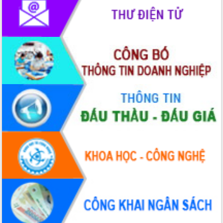
cấp xã
Đắk Lắk phát động hưởng ứng Ngày
Quyền của người tiêu dùng Việt Nam
2026
Đẩy mạnh cải cách hành chính, quyết
tâm đạt được mục tiêu tăng trưởng
hai con số trong năm 2026
Tổ chức trang trọng Lễ hội Đền thờ
Lương Văn Chánh năm 2026
Phó Bí thư Tỉnh ủy Đắk Lắk Đỗ Hữu
Huy giữ chức Bí thư Đảng ủy Ủy Ban
Nhân dân tỉnh
Bệnh án điện tử thúc đẩy chuyển đổi
số y tế tại Đắk Lắk
Chuyển đổi số thư viện: Mở rộng
không gian tri thức trong thời đại số
Đánh giá, rút kinh nghiệm công tác tổ
chức diễn tập trước ngày bầu cử
Chương trình “Gặp gỡ hữu nghị –
Friendship Meeting New Year 2026”