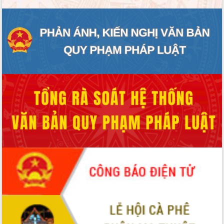
Thứ trưởng Bộ Y tế làm việc với tỉnh
Đắk Lắk về phát triển nhân lực y tế
cho trạm y tế cấp xã
Du lịch Đắk Lắk nâng tầm trải nghiệm
du khách thông qua Hệ thống cơ sở dữ
liệu và Bản đồ số
Tập huấn ứng dụng trí tuệ nhân tạo (AI)
trong thương mại điện tử năm 2026
Đoàn đại biểu Quốc hội tỉnh Đắk Lắk
trao đổi thông tin trước Kỳ họp thứ
nhất, Quốc hội khóa XVI
Quyết liệt cải cách hành chính, khơi
thông nguồn lực phát triển
Nâng cao hiệu lực, hiệu quả HĐND
tỉnh thông qua hiện đại hóa hành chính
Xã Ea Phê gắn cải cách hành chính với
chuyển đổi số
Phó Chủ tịch Thường trực UBND tỉnh
Hồ Thị Nguyên Thảo làm việc tại Trung
tâm Phục vụ hành chính công xã Ea
Phê