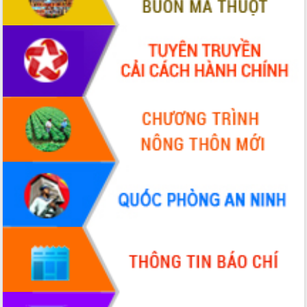
Xây dựng nền hành chính số đồng
hành cùng nông dân dân, doanh nghiệp
Giai đoạn 2026-2030, Đắk Lắk phấn
đấu có 77% xã đạt chuẩn nông thôn
mới
Chuyển đổi số 'mở đường' cho nông
nghiệp Đắk Lắk tăng trưởng bứt phá
Triển khai đồng bộ đo đạc, lập hồ sơ
địa chính, hoàn thiện cơ sở dữ liệu đất
đai
Ứng dụng sinh trắc học - Bước tiến
trong hành trình chuyển đổi số tại Đắk
Lắk
Đắk Lắk nâng cao hiệu quả công tác
Đảng từ Sổ tay đảng viên điện tử
Đắk Lắk đẩy mạnh nuôi biển công
nghệ, hướng tới phát triển thủy sản
bền vững
Tập huấn nâng cao năng lực triển khai
chuyển đổi số cho cán bộ, công chức