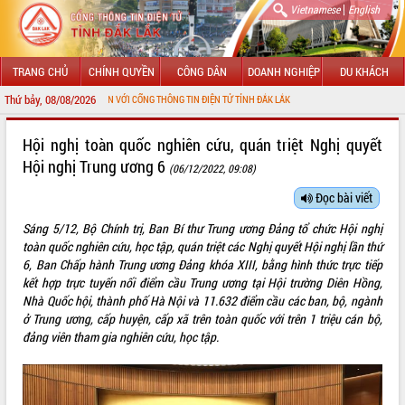
|
Vietnamese
English
TRANG CHỦ
CHÍNH QUYỀN
CÔNG DÂN
DOANH NGHIỆP
DU KHÁCH
Thứ bảy, 08/08/2026
HÀO MỪNG ĐẾN VỚI CỔNG THÔNG TIN ĐIỆN TỬ TỈNH ĐẮK LẮK
GIỚI THIỆU
Hội nghị toàn quốc nghiên cứu, quán triệt Nghị quyết
Hội nghị Trung ương 6
(06/12/2022, 09:08)
LÃNH ĐẠO UBND TỈNH
Đọc bài viết
TIN TỨC SỰ KIỆN
Sáng 5/12, Bộ Chính trị, Ban Bí thư Trung ương Đảng tổ chức Hội nghị
SỞ, BAN, NGÀNH
toàn quốc nghiên cứu, học tập, quán triệt các Nghị quyết Hội nghị lần thứ
6, Ban Chấp hành Trung ương Đảng khóa XIII, bằng hình thức trực tiếp
UBND CÁC XÃ, PHƯỜNG
kết hợp trực tuyến nối điểm cầu Trung ương tại Hội trường Diên Hồng,
Nhà Quốc hội, thành phố Hà Nội và 11.632 điểm cầu các ban, bộ, ngành
ở Trung ương, cấp huyện, cấp xã trên toàn quốc với trên 1 triệu cán bộ,
THÔNG TIN CHỈ ĐẠO ĐIỀU HÀNH
đảng viên tham gia nghiên cứu, học tập.
HỆ THỐNG VĂN BẢN
VĂN BẢN HĐND TỈNH