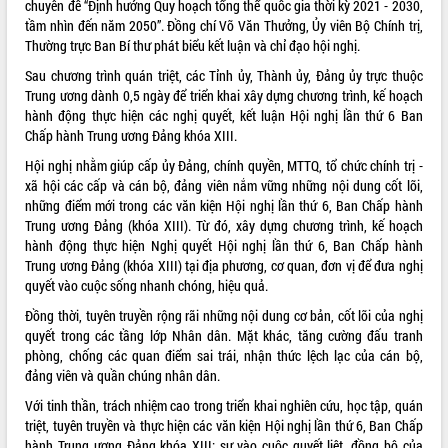
Quy hoạch và Xúc tiến đầu tư tỉnh Đắk
chuyên đề “Định hướng Quy hoạch tổng thể quốc gia thời kỳ 2021 - 2030,
Lắk
tầm nhìn đến năm 2050”. Đồng chí Võ Văn Thưởng, Ủy viên Bộ Chính trị,
Thường trực Ban Bí thư phát biểu kết luận và chỉ đạo hội nghị.
Khơi thông điểm nghẽn, đẩy nhanh
giải ngân vốn khắc phục thiên tai
Sau chương trình quán triệt, các Tỉnh ủy, Thành ủy, Đảng ủy trực thuộc
HĐND tỉnh thông qua điều chỉnh Quy
Trung ương dành 0,5 ngày để triển khai xây dựng chương trình, kế hoạch
hoạch tỉnh thời kỳ 2021-2030
hành động thực hiện các nghị quyết, kết luận Hội nghị lần thứ 6 Ban
Chấp hành Trung ương Đảng khóa XIII.
Hội thảo góp ý hồ sơ điều chỉnh quy
hoạch tỉnh Đắk Lắk thời kỳ 2021-2030,
Hội nghị nhằm giúp cấp ủy Đảng, chính quyền, MTTQ, tổ chức chính trị -
tầm nhìn đến năm 2050
xã hội các cấp và cán bộ, đảng viên nắm vững những nội dung cốt lõi,
Nâng cao hiệu quả hoạt động của các
những điểm mới trong các văn kiện Hội nghị lần thứ 6, Ban Chấp hành
doanh nghiệp nhà nước
Trung ương Đảng (khóa XIII). Từ đó, xây dựng chương trình, kế hoạch
hành động thực hiện Nghị quyết Hội nghị lần thứ 6, Ban Chấp hành
Hội nghị triển khai kết nối mạng
Trung ương Đảng (khóa XIII) tại địa phương, cơ quan, đơn vị để đưa nghị
truyền số liệu chuyên dùng phục vụ cơ
quyết vào cuộc sống nhanh chóng, hiệu quả.
quan Đảng, Nhà nước
Lễ phát động chuỗi hoạt động chung
Đồng thời, tuyên truyền rộng rãi những nội dung cơ bản, cốt lõi của nghị
tay làm sạch môi trường
quyết trong các tầng lớp Nhân dân. Mặt khác, tăng cường đấu tranh
phòng, chống các quan điểm sai trái, nhận thức lệch lạc của cán bộ,
Xã Ea Kar bước chuyển mình trong
đảng viên và quần chúng nhân dân.
công tác cải cách hành chính mô hình
mới
Với tinh thần, trách nhiệm cao trong triển khai nghiên cứu, học tập, quán
UBND tỉnh họp báo định kỳ tháng 4
triệt, tuyên truyền và thực hiện các văn kiện Hội nghị lần thứ 6, Ban Chấp
năm 2026
hành Trung ương Đảng khóa XIII; sự vào cuộc quyết liệt, đồng bộ của