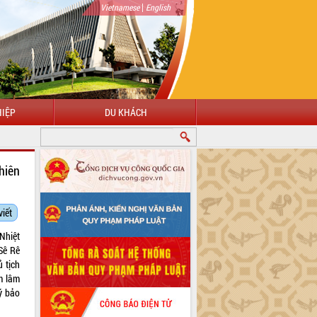
|
Vietnamese
English
IỆP
DU KHÁCH
hiên
viết
Nhiệt
Sê Rê
 tịch
m lâm
ý bảo