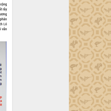
 cộng
t rẫy
nương
 phân
ch Ló
i vẫn