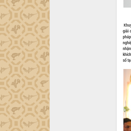
công tác cải cách hành chính mô hình
mới
UBND tỉnh họp báo định kỳ tháng 4
năm 2026
Khuy
Hội thảo khoa học “Giải pháp thúc đẩy
giải
phát triển nền kinh tế xanh tại tỉnh
pháp
Đắk Lắk”
nghiệ
nhận
Tăng cường giám sát, đôn đốc thực
khíc
hiện nhiệm vụ quản lý tài sản công
số tạ
hàng tuần
Tháo gỡ những vướng mắc, đẩy mạnh
công tác cải cách thủ tục hành chính
tại Trung tâm Phục vụ hành chính
công tỉnh
Đắk Lắk: Tôn vinh 46 giải pháp tại Hội
thi Sáng tạo Kỹ thuật 2024 - 2025
Đắk Lắk rà soát, điều chỉnh Đề án 190
về phát triển nuôi trồng thủy sản
Phó Chủ tịch UBND tỉnh Đắk Lắk
Trương Công Thái kiểm tra thực địa