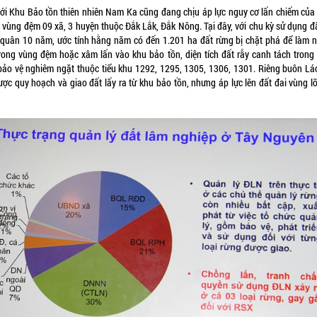
với Khu Bảo tồn thiên nhiên Nam Ka cũng đang chịu áp lực nguy cơ lấn chiếm của
 vùng đệm 09 xã, 3 huyện thuộc Đắk Lắk, Đắk Nông. Tại đây, với chu kỳ sử dụng đấ
 quân 10 năm, ước tính hằng năm có đến 1.201 ha đất rừng bị chặt phá để làm 
trong vùng đệm hoặc xâm lấn vào khu bảo tồn, diện tích đất rẫy canh tách trong
bảo vệ nghiêm ngặt thuộc tiểu khu 1292, 1295, 1305, 1306, 1301. Riêng buôn Lá
ược quy hoạch và giao đất lấy ra từ khu bảo tồn, nhưng áp lực lên đất đai vùng lõ