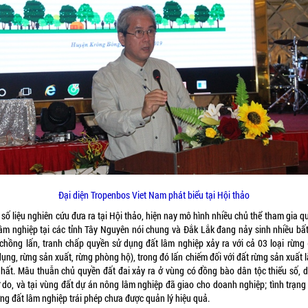
Đại diện Tropenbos Viet Nam phát biểu tại Hội thảo
số liệu nghiên cứu đưa ra tại Hội thảo, hiện nay mô hình nhiều chủ thể tham gia q
lâm nghiệp tại các tỉnh Tây Nguyên nói chung và Đắk Lắk đang nảy sinh nhiều bất
 chồng lấn, tranh chấp quyền sử dụng đất lâm nghiệp xảy ra với cả 03 loại rừng 
ụng, rừng sản xuất, rừng phòng hộ), trong đó lấn chiếm đối với đất rừng sản xuất 
nhất. Mâu thuẫn chủ quyền đất đai xảy ra ở vùng có đồng bào dân tộc thiểu số, d
ự do, và tại vùng đất dự án nông lâm nghiệp đã giao cho doanh nghiệp; tình trạng
ng đất lâm nghiệp trái phép chưa được quản lý hiệu quả.