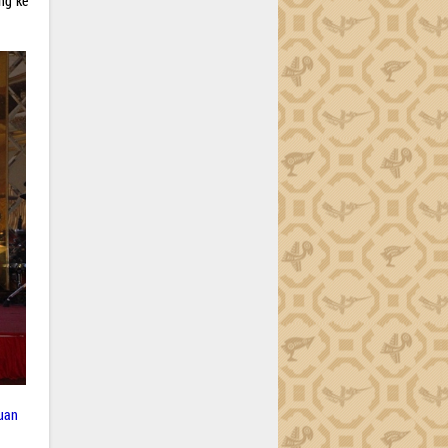
ng kê
quan