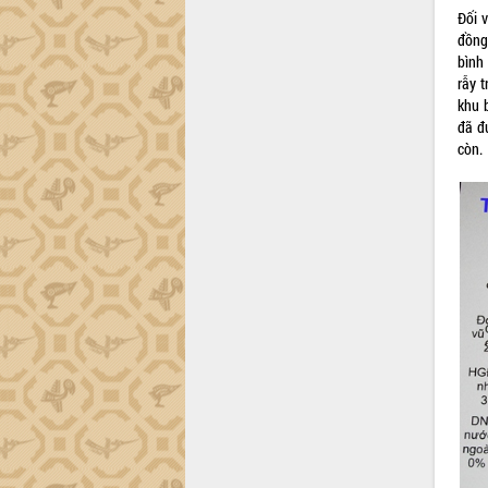
Đối 
Đắk Lắk sơ kết 4 năm triển khai thực
đồng
hiện Đề án 06 của Chính phủ
bình
Họp báo thông tin về Hội nghị Công bố
rẫy 
Quy hoạch và Xúc tiến đầu tư tỉnh Đắk
khu 
Lắk
đã đ
Khơi thông điểm nghẽn, đẩy nhanh
còn.
giải ngân vốn khắc phục thiên tai
HĐND tỉnh thông qua điều chỉnh Quy
hoạch tỉnh thời kỳ 2021-2030
Hội thảo góp ý hồ sơ điều chỉnh quy
hoạch tỉnh Đắk Lắk thời kỳ 2021-2030,
tầm nhìn đến năm 2050
Nâng cao hiệu quả hoạt động của các
doanh nghiệp nhà nước
Hội nghị triển khai kết nối mạng
truyền số liệu chuyên dùng phục vụ cơ
quan Đảng, Nhà nước
Lễ phát động chuỗi hoạt động chung
tay làm sạch môi trường
Xã Ea Kar bước chuyển mình trong