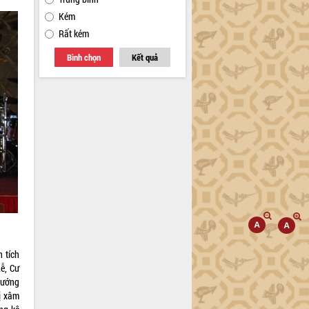
Kém
Rất kém
Bình chọn
Kết quả
 tích
ễ, Cư
hướng
ị xâm