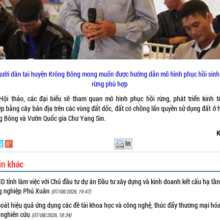
ười dân tại huyện Krông Bông mong muốn được hướng dẫn mô hình phục hồi sinh
rừng phù hợp
Hội thảo, các đại biểu sẽ tham quan mô hình phục hồi rừng, phát triển kinh t
ệp bằng cây bản địa trên các vùng đất dốc, đất có chồng lấn quyền sử dụng đất ở 
g Bông và Vườn Quốc gia Chư Yang Sin.
K
In
in khác
 tỉnh làm việc với Chủ đầu tư dự án Đầu tư xây dựng và kinh doanh kết cấu hạ tầ
g nghiệp Phú Xuân
(07/08/2026, 19:47)
oát hiệu quả ứng dụng các đề tài khoa học và công nghệ, thúc đẩy thương mại hóa
 nghiên cứu
(07/08/2026, 18:34)