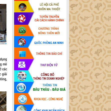
 dụng
ng mô
 ở các
 giải
Bông,