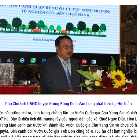
Phó Chủ tịch UBND huyện Krông Bông Đinh Văn Long phát biểu tại Hội thảo
ên cứu cũng chỉ ra, tình trạng chồng lấn tại Vườn Quốc gia Chư Yang Sin có diện
07 ha. Đây là diện tích đất nương rẫy của người dân các xã Khuê Ngọc Điền, Hòa L
 Yang Mao canh tác trước khi thành lập Vườn Quốc gia Chư Yang Sin và chưa có 
 quyết. Bên cạnh đó, Vườn Quốc gia Yok Don cũng có 8.158 ha đất lâm nghiệp b