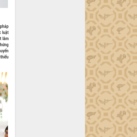
 pháp
 luật
t lâm
 chứng
huyến
thiểu