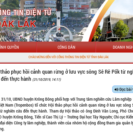
ÍNH QUYỀN
CÔNG DÂN
DOANH NGH
NG ĐẾN VỚI CỔNG THÔNG TIN ĐIỆN TỬ TỈNH ĐẮK LẮK
 thảo phục hồi cảnh quan rừng ở lưu vực sông Sê Rê Pốk từ ng
 đến thực hành
(31/10/2019, 14:11)
Đọc bài 
 31/10, UBND huyện Krông Bông phối hợp với Trung tâm nghiên cứu Lâm nghiệp 
Việt Nam (Tropenbos) tổ chức Hội thảo phục hồi cảnh quan rừng ở lưu vực sông 
từ nghiên cứu đến thực hành. Tham dự Hội thảo có ông Đinh Văn Long, Phó Chủ
 huyện Krông Bông, Tiến sĩ Cao Thị Lý – Trường Đại học Tây Nguyên; Chi cục Kiể
, đại diện Công ty lâm nghiệp, thành viên của nhóm hộ cộng đồng tham gia quản l
ng.