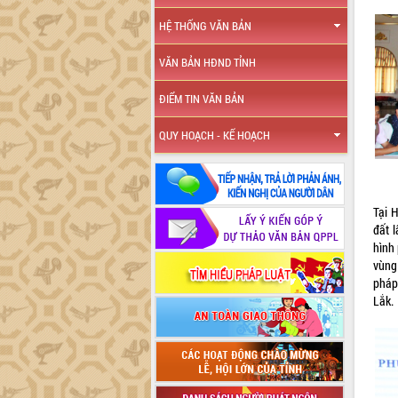
HỆ THỐNG VĂN BẢN
VĂN BẢN HĐND TỈNH
ĐIỂM TIN VĂN BẢN
QUY HOẠCH - KẾ HOẠCH
Tại 
đất 
hình 
vùng
pháp
Lắk.