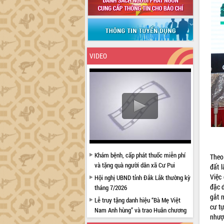
VIDEO
Khám bệnh, cấp phát thuốc miễn phí
Theo 
và tặng quà người dân xã Cư Pui
đất 
Việc
Hội nghị UBND tỉnh Đắk Lắk thường kỳ
đặc d
tháng 7/2026
gắt 
Lễ truy tặng danh hiệu “Bà Mẹ Việt
cư t
Nam Anh hùng” và trao Huân chương
nhượ
Lao động