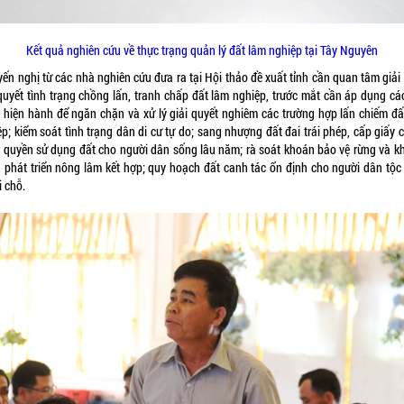
Kết quả nghiên cứu về thực trạng quản lý đất lâm nghiệp tại Tây Nguyên
ến nghị từ các nhà nghiên cứu đưa ra tại Hội thảo đề xuất tỉnh cần quan tâm giải
 quyết tình trạng chồng lấn, tranh chấp đất lâm nghiệp, trước mắt cần áp dụng các
 hiện hành để ngăn chặn và xử lý giải quyết nghiêm các trường hợp lấn chiếm đấ
p; kiểm soát tình trạng dân di cư tự do; sang nhượng đất đai trái phép, cấp giấy
 quyền sử dụng đất cho người dân sống lâu năm; rà soát khoán bảo vệ rừng và k
h phát triển nông lâm kết hợp; quy hoạch đất canh tác ổn định cho người dân tộc 
i chỗ.