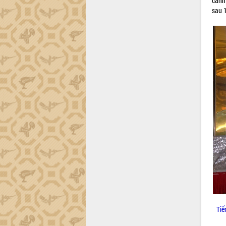
canh
trường Nguyễn Hoàng Hiệp khảo sát
sau 
vùng trồng và doanh nghiệp đóng gói
sầu riêng tại Đắk Lắk
Trình diễn nghệ thuật chế biến các
món ăn từ sầu riêng
Đắk Lắk công bố Quy hoạch và xúc
tiến đầu tư tỉnh
Ngành cá ngừ Đắk Lắk chủ động thích
ứng để giữ vững thị trường xuất khẩu
Diễn đàn Kinh tế tư nhân Việt Nam đột
phá cơ chế - Hợp tác công tư
Đề án 06 tạo bước ngoặt đột phá trong
cải cách hành chính tỉnh Đắk Lắk
Kết nối tour, đẩy mạnh chuyển đổi số
để phát triển du lịch Đắk Lắk
Khởi động Dự án Đầu tư xây dựng hạ
tầng kỹ thuật Cụm công nghiệp Tân
Tiến
Gặp mặt các cơ quan báo chí nhân Kỷ
Tiế
niệm 101 năm Ngày Báo chí Cách
mạng Việt Nam