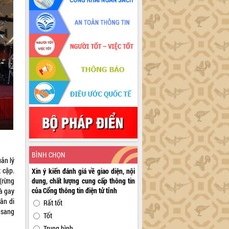
BÌNH CHỌN
uản lý
 cập.
Xin ý kiến đánh giá về giao diện, nội
(rừng
dung, chất lượng cung cấp thông tin
của Cổng thông tin điện tử tỉnh
là gay
ân di
Rất tốt
 sang
Tốt
Trung bình