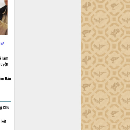
 kế
ế lâm
huyện
im Bảo
ng Khu
 kết