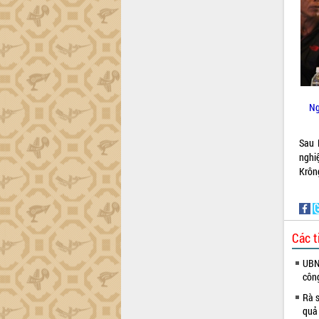
Dự án cao tốc Khánh Hòa - Buôn Ma
Thuột
Định vị cà phê Việt Nam như một “di
sản sống” trong dòng chảy toàn cầu
Xây dựng nông thôn mới: Nâng cao đời
sống người dân từ những mô hình thiết
thực
Ng
Quyết liệt tháo gỡ vướng mắc, đẩy
nhanh tiến độ các dự án trọng điểm
trong Khu kinh tế Nam Phú Yên
Sau 
Hòn Yến phát triển du lịch gắn với bảo
nghi
tồn biển
Krôn
Lấy ý kiến điều chỉnh Quy hoạch tỉnh
Đắk Lắk thời kỳ 2021-2030, tầm nhìn
đến năm 2050
Phát động chiến dịch 30 ngày đêm
Các t
giải phóng mặt bằng Tuyến đường bộ
UBND
ven biển
côn
Đắk Lắk nỗ lực thúc đẩy tăng trưởng
kinh tế từ 10% trở lên trong Quý
Rà s
II/2026
quả