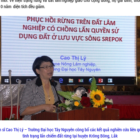
 mới. Về hiện trạng rừng và đất lâm nghiệp giao cho cộng đồng, hộ gia đình, thố
10 năm diện tích đều giảm.
n sĩ Cao Thị Lý – Trường Đại học Tây Nguyên công bố các kết quả nghiên cứu liên 
tình trạng lấn chiếm đất rừng tại huyện Krông Bông, Lắk