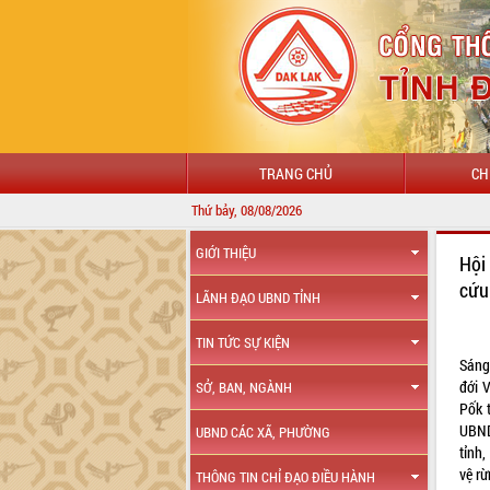
TRANG CHỦ
CH
Thứ bảy, 08/08/2026
CHÀO MỪ
GIỚI THIỆU
Hội
cứu
LÃNH ĐẠO UBND TỈNH
TIN TỨC SỰ KIỆN
Sáng
đới 
SỞ, BAN, NGÀNH
Pốk 
UBND
UBND CÁC XÃ, PHƯỜNG
tỉnh
vệ rừ
THÔNG TIN CHỈ ĐẠO ĐIỀU HÀNH