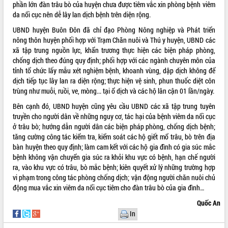
phần lớn đàn trâu bò của huyện chưa được tiêm vắc xin phòng bệnh viêm
VIDEO
da nổi cục nên dễ lây lan dịch bệnh trên diện rộng.
UBND huyện Buôn Đôn đã chỉ đạo Phòng Nông nghiệp và Phát triển
Loading the player...
nông thôn huyện phối hợp với Trạm Chăn nuôi và Thú y huyện, UBND các
Trailer Lễ hội Sầu riêng Đắk Lắk năm
xã tập trung nguồn lực, khẩn trương thực hiện các biện pháp phòng,
2026
chống dịch theo đúng quy định; phối hợp với các ngành chuyên môn của
tỉnh tổ chức lấy mẫu xét nghiệm bệnh, khoanh vùng, dập dịch không để
Khám bệnh, cấp phát thuốc miễn phí
dịch tiếp tục lây lan ra diện rộng; thực hiện vệ sinh, phun thuốc diệt côn
và tặng quà người dân xã Cư Pui
trùng như muỗi, ruồi, ve, mòng... tại ổ dịch và các hộ lân cận 01 lần/ngày.
Hội nghị UBND tỉnh Đắk Lắk thường kỳ
tháng 7/2026
Bên cạnh đó, UBND huyện cũng yêu cầu UBND các xã tập trung tuyên
truyền cho người dân về những nguy cơ, tác hại của bệnh viêm da nổi cục
Lễ truy tặng danh hiệu “Bà Mẹ Việt
ALBUM ẢNH
ở trâu bò; hướng dẫn người dân các biện pháp phòng, chống dịch bệnh;
Nam Anh hùng” và trao Huân chương
tăng cường công tác kiểm tra, kiểm soát các hộ giết mổ trâu, bò trên địa
Lao động
bàn huyện theo quy định; làm cam kết với các hộ gia đình có gia súc mắc
UBND tỉnh Đắk Lắk triển khai nhiệm
bệnh không vận chuyển gia súc ra khỏi khu vực có bệnh, hạn chế người
vụ 6 tháng cuối năm 2026
ra, vào khu vực có trâu, bò mắc bệnh; kiên quyết xử lý những trường hợp
Kỳ họp thứ Hai, Hội đồng nhân dân
vi phạm trong công tác phòng chống dịch; vận động người chăn nuôi chủ
tỉnh khóa XI quyết nghị nhiều nội dung
động mua vắc xin viêm da nổi cục tiêm cho đàn trâu bò của gia đình…
quan trọng
Quốc An
Bí thư Tỉnh ủy Lương Nguyễn Minh
In
Triết thăm, tặng quà người có công với
cách mạng
LIÊN KẾT WEB