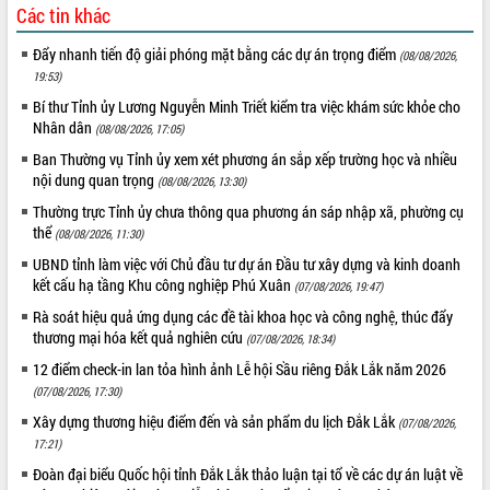
Các tin khác
Rà soát, hoàn thiện hệ thống thiết chế
văn hóa, thể thao đáp ứng yêu cầu
Đẩy nhanh tiến độ giải phóng mặt bằng các dự án trọng điểm
(08/08/2026,
phát triển mới
19:53)
Thường trực HĐND tỉnh Đắk Lắk gặp
THỐNG KÊ TRUY CẬP
Bí thư Tỉnh ủy Lương Nguyễn Minh Triết kiểm tra việc khám sức khỏe cho
mặt Đoàn chuyên gia y tế TP. Hồ Chí
Nhân dân
(08/08/2026, 17:05)
Minh
Hôm nay:
20289
Ban Thường vụ Tỉnh ủy xem xét phương án sắp xếp trường học và nhiều
Lễ truy điệu và an táng hài cốt liệt sĩ
Tất cả:
66133403
nội dung quan trọng
(08/08/2026, 13:30)
tại Nghĩa trang Liệt sĩ xã Sơn Hòa
Thường trực Tỉnh ủy chưa thông qua phương án sáp nhập xã, phường cụ
Bàn giải pháp tháo gỡ khó khăn trong
thể
(08/08/2026, 11:30)
xuất khẩu sầu riêng và triển khai quy
định EUDR
UBND tỉnh làm việc với Chủ đầu tư dự án Đầu tư xây dựng và kinh doanh
kết cấu hạ tầng Khu công nghiệp Phú Xuân
Thứ trưởng Bộ Nông nghiệp và Môi
(07/08/2026, 19:47)
trường Nguyễn Hoàng Hiệp khảo sát
Rà soát hiệu quả ứng dụng các đề tài khoa học và công nghệ, thúc đẩy
vùng trồng và doanh nghiệp đóng gói
thương mại hóa kết quả nghiên cứu
(07/08/2026, 18:34)
sầu riêng tại Đắk Lắk
12 điểm check-in lan tỏa hình ảnh Lễ hội Sầu riêng Đắk Lắk năm 2026
Trình diễn nghệ thuật chế biến các
(07/08/2026, 17:30)
món ăn từ sầu riêng
Xây dựng thương hiệu điểm đến và sản phẩm du lịch Đắk Lắk
(07/08/2026,
Đắk Lắk công bố Quy hoạch và xúc
17:21)
tiến đầu tư tỉnh
Đoàn đại biểu Quốc hội tỉnh Đắk Lắk thảo luận tại tổ về các dự án luật về
Ngành cá ngừ Đắk Lắk chủ động thích