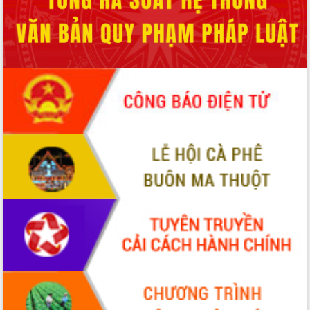
HĐND tỉnh thông qua điều chỉnh Quy
hoạch tỉnh thời kỳ 2021-2030
Hội thảo góp ý hồ sơ điều chỉnh quy
hoạch tỉnh Đắk Lắk thời kỳ 2021-2030,
tầm nhìn đến năm 2050
Nâng cao hiệu quả hoạt động của các
doanh nghiệp nhà nước
Hội nghị triển khai kết nối mạng
truyền số liệu chuyên dùng phục vụ cơ
quan Đảng, Nhà nước
Lễ phát động chuỗi hoạt động chung
tay làm sạch môi trường
Xã Ea Kar bước chuyển mình trong
công tác cải cách hành chính mô hình
mới
UBND tỉnh họp báo định kỳ tháng 4
năm 2026
Hội thảo khoa học “Giải pháp thúc đẩy
phát triển nền kinh tế xanh tại tỉnh
Đắk Lắk”
Tăng cường giám sát, đôn đốc thực