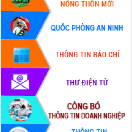
hiện nhiệm vụ quản lý tài sản công
hàng tuần
Tháo gỡ những vướng mắc, đẩy mạnh
công tác cải cách thủ tục hành chính
tại Trung tâm Phục vụ hành chính
công tỉnh
Đắk Lắk: Tôn vinh 46 giải pháp tại Hội
thi Sáng tạo Kỹ thuật 2024 - 2025
Đắk Lắk rà soát, điều chỉnh Đề án 190
về phát triển nuôi trồng thủy sản
Phó Chủ tịch UBND tỉnh Đắk Lắk
Trương Công Thái kiểm tra thực địa
Dự án cao tốc Khánh Hòa - Buôn Ma
Thuột
Định vị cà phê Việt Nam như một “di
sản sống” trong dòng chảy toàn cầu
Xây dựng nông thôn mới: Nâng cao đời
sống người dân từ những mô hình thiết
thực
Quyết liệt tháo gỡ vướng mắc, đẩy