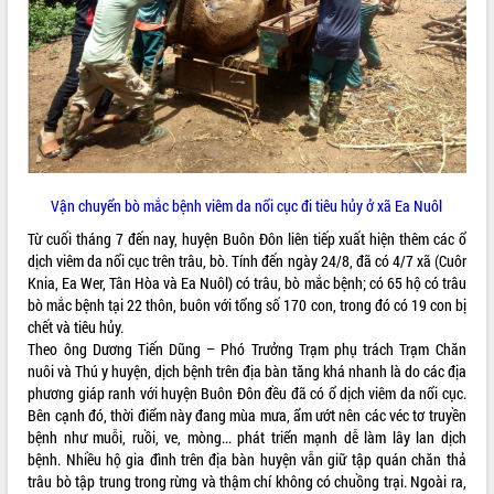
ĐIỂM TIN VĂN BẢN
QUY HOẠCH - KẾ HOẠCH
Vận chuyển bò mắc bệnh viêm da nổi cục đi tiêu hủy ở xã Ea Nuôl
Từ cuối tháng 7 đến nay, huyện Buôn Đôn liên tiếp xuất hiện thêm các ổ
dịch viêm da nổi cục trên trâu, bò. Tính đến ngày 24/8, đã có 4/7 xã (Cuôr
Knia, Ea Wer, Tân Hòa và Ea Nuôl) có trâu, bò mắc bệnh; có 65 hộ có trâu
bò mắc bệnh tại 22 thôn, buôn với tổng số 170 con, trong đó có 19 con bị
chết và tiêu hủy.
Theo ông Dương Tiến Dũng – Phó Trưởng Trạm phụ trách Trạm Chăn
nuôi và Thú y huyện, dịch bệnh trên địa bàn tăng khá nhanh là do các địa
phương giáp ranh với huyện Buôn Đôn đều đã có ổ dịch viêm da nổi cục.
Bên cạnh đó, thời điểm này đang mùa mưa, ẩm ướt nên các véc tơ truyền
bệnh như muỗi, ruồi, ve, mòng... phát triển mạnh dễ làm lây lan dịch
bệnh. Nhiều hộ gia đình trên địa bàn huyện vẫn giữ tập quán chăn thả
trâu bò tập trung trong rừng và thậm chí không có chuồng trại. Ngoài ra,