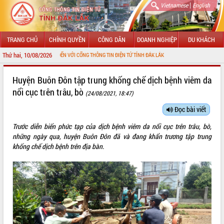
|
Vietnamese
English
TRANG CHỦ
CHÍNH QUYỀN
CÔNG DÂN
DOANH NGHIỆP
DU KHÁCH
Thứ hai, 10/08/2026
CHÀO MỪNG ĐẾN VỚI CỔNG THÔNG TIN ĐIỆN TỬ TỈNH ĐẮK LẮK
GIỚI THIỆU
Huyện Buôn Đôn tập trung khống chế dịch bệnh viêm da
nổi cục trên trâu, bò
(24/08/2021, 18:47)
LÃNH ĐẠO UBND TỈNH
Đọc bài viết
TIN TỨC SỰ KIỆN
Trước diễn biến phức tạp của dịch bệnh viêm da nổi cục trên trâu, bò,
SỞ, BAN, NGÀNH
những ngày qua, huyện Buôn Đôn đã và đang khẩn trương tập trung
khống chế dịch bệnh trên địa bàn.
UBND CÁC XÃ, PHƯỜNG
THÔNG TIN CHỈ ĐẠO ĐIỀU HÀNH
HỆ THỐNG VĂN BẢN
VĂN BẢN HĐND TỈNH