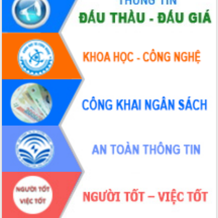
nhanh tiến độ các dự án trọng điểm
trong Khu kinh tế Nam Phú Yên
Hòn Yến phát triển du lịch gắn với bảo
tồn biển
Lấy ý kiến điều chỉnh Quy hoạch tỉnh
Đắk Lắk thời kỳ 2021-2030, tầm nhìn
đến năm 2050
Phát động chiến dịch 30 ngày đêm
giải phóng mặt bằng Tuyến đường bộ
ven biển
Đắk Lắk nỗ lực thúc đẩy tăng trưởng
kinh tế từ 10% trở lên trong Quý
II/2026
Đắk Lắk ký kết thỏa thuận hợp tác về
chuyển đổi số giai đoạn 2026 – 2030
với Tập đoàn Bưu chính Viễn thông
Việt Nam
Thứ trưởng Bộ Y tế làm việc với tỉnh
Đắk Lắk về phát triển nhân lực y tế
cho trạm y tế cấp xã
Du lịch Đắk Lắk nâng tầm trải nghiệm