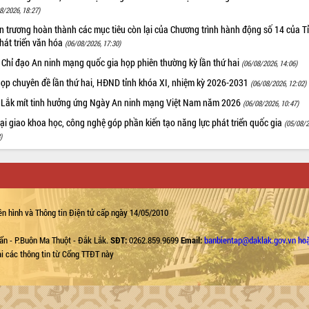
8/2026, 18:27)
 trương hoàn thành các mục tiêu còn lại của Chương trình hành động số 14 của T
hát triển văn hóa
(06/08/2026, 17:30)
 Chỉ đạo An ninh mạng quốc gia họp phiên thường kỳ lần thứ hai
(06/08/2026, 14:06)
họp chuyên đề lần thứ hai, HĐND tỉnh khóa XI, nhiệm kỳ 2026-2031
(06/08/2026, 12:02)
 Lắk mít tinh hưởng ứng Ngày An ninh mạng Việt Nam năm 2026
(06/08/2026, 10:47)
i giao khoa học, công nghệ góp phần kiến tạo năng lực phát triển quốc gia
(05/08/2
)
n hình và Thông tin Điện tử cấp ngày 14/05/2010
ẩn - P.Buôn Ma Thuột - Đắk Lắk.
SĐT:
0262.859.9699
Email:
banbientap@daklak.gov.vn ho
lại các thông tin từ Cổng TTĐT này