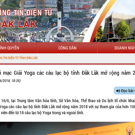
ÍNH QUYỀN
CÔNG DÂN
DOANH NGH
CHÀO MỪ
i mạc Giải Yoga các câu lạc bộ tỉnh Đắk Lắk mở rộng năm 
6/2018, 18:35)
Đọc bài 
 16/6, tại Trung tâm Văn hóa tỉnh, Sở Văn hóa, Thể thao và Du lịch tổ chức kha
 Yoga các câu lạc bộ tỉnh Đắk Lắk mở rộng năm 2018 với sự tham gia của hơn 10
viên đến từ 18 câu lạc bộ Yoga trong và ngoài tỉnh.