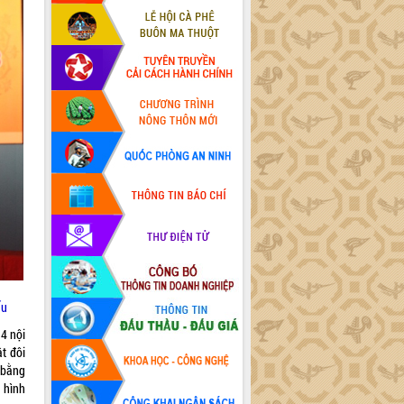
ấu
14 nội
t đôi
 bằng
à hình