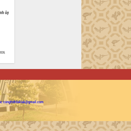
ỉnh ủy
026,
ặc congttdtdaklak@gmail.com