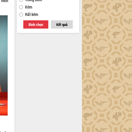
n môn
Kém
Rất kém
Bình chọn
Kết quả