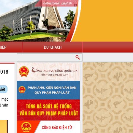
|
Vietnamese
English
IỆP
DU KHÁCH
NG ĐẾN VỚI CỔNG THÔNG TIN ĐIỆN TỬ TỈNH ĐẮK LẮK
2018
viết
i mạc
0 vận