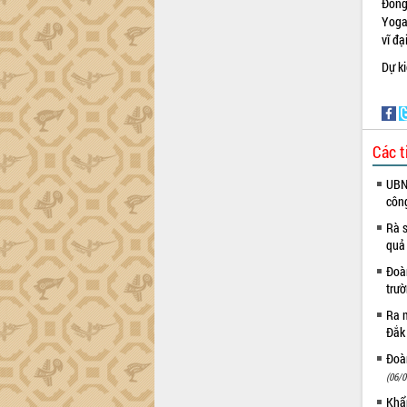
Đồng
trường Nguyễn Hoàng Hiệp khảo sát
Yoga
vùng trồng và doanh nghiệp đóng gói
vĩ đ
sầu riêng tại Đắk Lắk
Trình diễn nghệ thuật chế biến các
Dự ki
món ăn từ sầu riêng
Đắk Lắk công bố Quy hoạch và xúc
tiến đầu tư tỉnh
Ngành cá ngừ Đắk Lắk chủ động thích
Các t
ứng để giữ vững thị trường xuất khẩu
UBND
Diễn đàn Kinh tế tư nhân Việt Nam đột
côn
phá cơ chế - Hợp tác công tư
Đề án 06 tạo bước ngoặt đột phá trong
Rà s
cải cách hành chính tỉnh Đắk Lắk
quả
Kết nối tour, đẩy mạnh chuyển đổi số
Đoàn
để phát triển du lịch Đắk Lắk
trư
Khởi động Dự án Đầu tư xây dựng hạ
Ra m
tầng kỹ thuật Cụm công nghiệp Tân
Đắk
Tiến
Đoàn
Gặp mặt các cơ quan báo chí nhân Kỷ
(06/0
niệm 101 năm Ngày Báo chí Cách
Khẩn
mạng Việt Nam