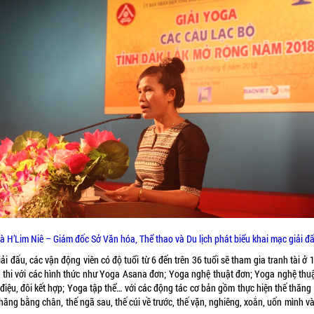
à H’Lim Niê – Giám đốc Sở Văn hóa, Thể thao và Du lịch phát biểu khai mạc giải đ
iải đấu, các vận động viên có độ tuổi từ 6 đến trên 36 tuổi sẽ tham gia tranh tài ở 
 thi với các hình thức như Yoga Asana đơn; Yoga nghệ thuật đơn; Yoga nghệ thuậ
 điệu, đôi kết hợp; Yoga tập thể… với các động tác cơ bản gồm thực hiện thế thăng
thăng bằng chân, thế ngã sau, thế cúi về trước, thế vặn, nghiêng, xoắn, uốn mình v