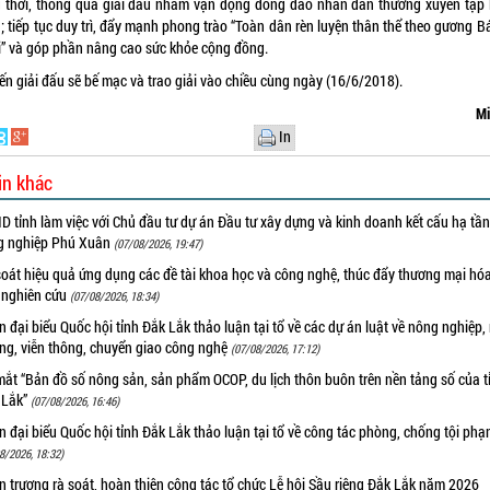
 thời, thông qua giải đấu nhằm vận động đông đảo nhân dân thường xuyên tập 
; tiếp tục duy trì, đẩy mạnh phong trào “Toàn dân rèn luyện thân thể theo gương B
ại” và góp phần nâng cao sức khỏe cộng đồng.
ến giải đấu sẽ bế mạc và trao giải vào chiều cùng ngày (16/6/2018).
Mi
In
in khác
 tỉnh làm việc với Chủ đầu tư dự án Đầu tư xây dựng và kinh doanh kết cấu hạ tầ
g nghiệp Phú Xuân
(07/08/2026, 19:47)
oát hiệu quả ứng dụng các đề tài khoa học và công nghệ, thúc đẩy thương mại hóa
 nghiên cứu
(07/08/2026, 18:34)
 đại biểu Quốc hội tỉnh Đắk Lắk thảo luận tại tổ về các dự án luật về nông nghiệp,
ờng, viễn thông, chuyển giao công nghệ
(07/08/2026, 17:12)
ắt “Bản đồ số nông sản, sản phẩm OCOP, du lịch thôn buôn trên nền tảng số của t
 Lắk”
(07/08/2026, 16:46)
 đại biểu Quốc hội tỉnh Đắk Lắk thảo luận tại tổ về công tác phòng, chống tội ph
8/2026, 18:32)
 trương rà soát, hoàn thiện công tác tổ chức Lễ hội Sầu riêng Đắk Lắk năm 2026