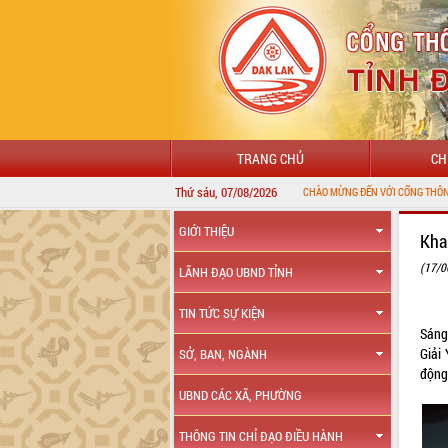
TRANG CHỦ
CH
Thứ sáu, 07/08/2026
GIỚI THIỆU
Kha
(17/0
LÃNH ĐẠO UBND TỈNH
TIN TỨC SỰ KIỆN
Sáng
Giải
SỞ, BAN, NGÀNH
động 
UBND CÁC XÃ, PHƯỜNG
THÔNG TIN CHỈ ĐẠO ĐIỀU HÀNH