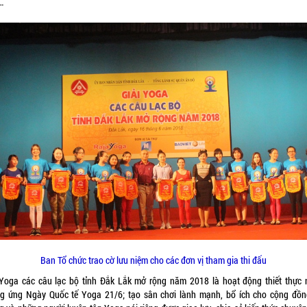
…
Ban Tổ chức trao cờ lưu niệm cho các đơn vị tham gia thi đấu
 Yoga các câu lạc bộ tỉnh Đắk Lắk mở rộng năm 2018 là hoạt động thiết thực
g ứng Ngày Quốc tế Yoga 21/6; tạo sân chơi lành mạnh, bổ ích cho cộng đồn