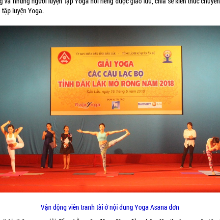
g và những người luyện tập Yoga nói riêng được giao lưu, chia sẻ kiến thức chuyê
g tập luyện Yoga.
Vận động viên tranh tài ở nội dung Yoga Asana đơn