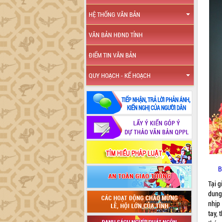
HỆ THỐNG VĂN BẢN
VĂN BẢN HĐND TỈNH
ĐIỂM TIN VĂN BẢN
QUY HOẠCH - KẾ HOẠCH
B
Tại g
dung
nhịp
tay, 