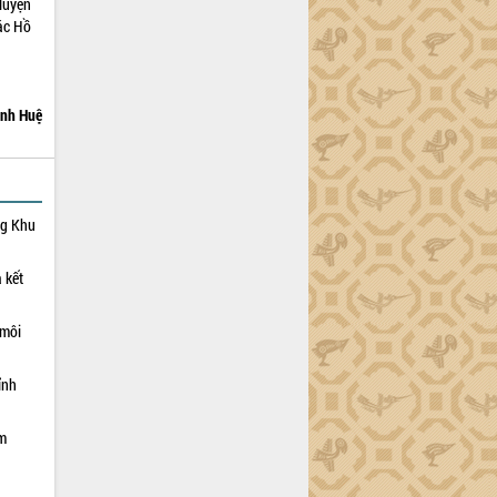
luyện
ác Hồ
nh Huệ
ng Khu
 kết
 môi
ỉnh
ạm