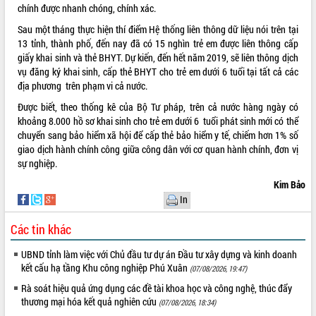
chính được nhanh chóng, chính xác.
VIDEO
Sau một tháng thực hiện thí điểm Hệ thống liên thông dữ liệu nói trên tại
13 tỉnh, thành phố, đến nay đã có 15 nghìn trẻ em được liên thông cấp
Loading the player...
giấy khai sinh và thẻ BHYT. Dự kiến, đến hết năm 2019, sẽ liên thông dịch
Khám bệnh, cấp phát thuốc miễn phí
vụ đăng ký khai sinh, cấp thẻ BHYT cho trẻ em dưới 6 tuổi tại tất cả các
và tặng quà người dân xã Cư Pui
địa phương trên phạm vi cả nước.
Hội nghị UBND tỉnh Đắk Lắk thường kỳ
Được biết, theo thống kê của Bộ Tư pháp, trên cả nước hàng ngày có
tháng 7/2026
khoảng 8.000 hồ sơ khai sinh cho trẻ em dưới 6 tuổi phát sinh mới có thể
Lễ truy tặng danh hiệu “Bà Mẹ Việt
chuyển sang bảo hiểm xã hội để cấp thẻ bảo hiểm y tế, chiếm hơn 1% số
Nam Anh hùng” và trao Huân chương
giao dịch hành chính công giữa công dân với cơ quan hành chính, đơn vị
Lao động
sự nghiệp.
ALBUM ẢNH
UBND tỉnh Đắk Lắk triển khai nhiệm
Kim Bảo
vụ 6 tháng cuối năm 2026
In
Kỳ họp thứ Hai, Hội đồng nhân dân
tỉnh khóa XI quyết nghị nhiều nội dung
Các tin khác
quan trọng
UBND tỉnh làm việc với Chủ đầu tư dự án Đầu tư xây dựng và kinh doanh
Bí thư Tỉnh ủy Lương Nguyễn Minh
kết cấu hạ tầng Khu công nghiệp Phú Xuân
Triết thăm, tặng quà người có công với
(07/08/2026, 19:47)
cách mạng
Rà soát hiệu quả ứng dụng các đề tài khoa học và công nghệ, thúc đẩy
Rà soát, hoàn thiện hệ thống thiết chế
thương mại hóa kết quả nghiên cứu
(07/08/2026, 18:34)
văn hóa, thể thao đáp ứng yêu cầu
LIÊN KẾT WEB