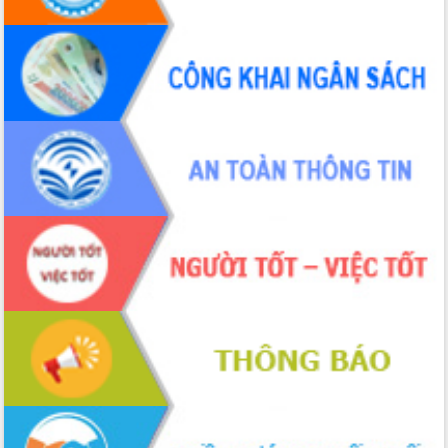
Hòn Yến phát triển du lịch gắn với bảo
tồn biển
Lấy ý kiến điều chỉnh Quy hoạch tỉnh
Đắk Lắk thời kỳ 2021-2030, tầm nhìn
đến năm 2050
Phát động chiến dịch 30 ngày đêm
giải phóng mặt bằng Tuyến đường bộ
ven biển
Đắk Lắk nỗ lực thúc đẩy tăng trưởng
kinh tế từ 10% trở lên trong Quý
II/2026
Đắk Lắk ký kết thỏa thuận hợp tác về
chuyển đổi số giai đoạn 2026 – 2030
với Tập đoàn Bưu chính Viễn thông
Việt Nam
Thứ trưởng Bộ Y tế làm việc với tỉnh
Đắk Lắk về phát triển nhân lực y tế
cho trạm y tế cấp xã
Du lịch Đắk Lắk nâng tầm trải nghiệm
du khách thông qua Hệ thống cơ sở dữ
liệu và Bản đồ số