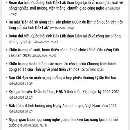
Đoàn đại biểu Quốc hội tỉnh Đắk Lắk thảo luận tại tổ về các dự án luật về
phát triển mới
nông nghiệp, môi trường, viễn thông, chuyển giao công nghệ
(07/08/2026,
Thường trực HĐND tỉnh Đắk Lắk gặp
17:12)
mặt Đoàn chuyên gia y tế TP. Hồ Chí
Ra mắt “Bản đồ số nông sản, sản phẩm OCOP, du lịch thôn buôn trên nền
Minh
tảng số của tỉnh Đắk Lắk”
THỐNG KÊ TRUY CẬP
(07/08/2026, 16:46)
Lễ truy điệu và an táng hài cốt liệt sĩ
Đoàn đại biểu Quốc hội tỉnh Đắk Lắk thảo luận tại tổ về công tác phòng,
tại Nghĩa trang Liệt sĩ xã Sơn Hòa
Hôm nay:
18114
chống tội phạm
(06/08/2026, 18:32)
Bàn giải pháp tháo gỡ khó khăn trong
Tất cả:
66063437
Khẩn trương rà soát, hoàn thiện công tác tổ chức Lễ hội Sầu riêng Đắk
xuất khẩu sầu riêng và triển khai quy
Lắk năm 2026
(06/08/2026, 18:27)
định EUDR
Thứ trưởng Bộ Nông nghiệp và Môi
Khẩn trương hoàn thành các mục tiêu còn lại của Chương trình hành
động số 14 của Tỉnh ủy về phát triển văn hóa
trường Nguyễn Hoàng Hiệp khảo sát
(06/08/2026, 17:30)
vùng trồng và doanh nghiệp đóng gói
Ban Chỉ đạo An ninh mạng quốc gia họp phiên thường kỳ lần thứ hai
sầu riêng tại Đắk Lắk
(06/08/2026, 14:06)
Trình diễn nghệ thuật chế biến các
Kỳ họp chuyên đề lần thứ hai, HĐND tỉnh khóa XI, nhiệm kỳ 2026-2031
món ăn từ sầu riêng
(06/08/2026, 12:02)
Đắk Lắk công bố Quy hoạch và xúc
Đắk Lắk mít tinh hưởng ứng Ngày An ninh mạng Việt Nam năm 2026
tiến đầu tư tỉnh
(06/08/2026, 10:47)
Ngành cá ngừ Đắk Lắk chủ động thích
Ngoại giao khoa học, công nghệ góp phần kiến tạo năng lực phát triển
ứng để giữ vững thị trường xuất khẩu
quốc gia
(05/08/2026, 18:13)
Diễn đàn Kinh tế tư nhân Việt Nam đột