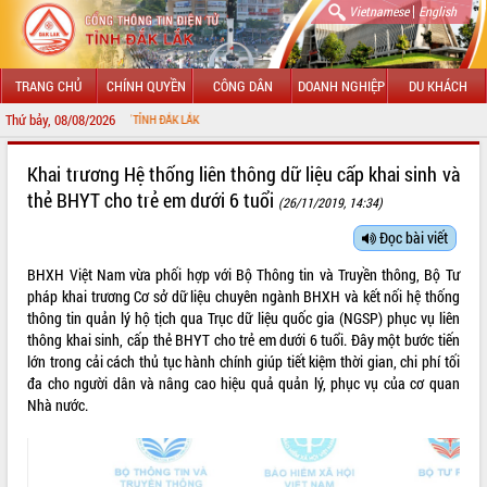
|
Vietnamese
English
TRANG CHỦ
CHÍNH QUYỀN
CÔNG DÂN
DOANH NGHIỆP
DU KHÁCH
Thứ bảy, 08/08/2026
THÔNG TIN ĐIỆN TỬ TỈNH ĐẮK LẮK
GIỚI THIỆU
Khai trương Hệ thống liên thông dữ liệu cấp khai sinh và
thẻ BHYT cho trẻ em dưới 6 tuổi
(26/11/2019, 14:34)
LÃNH ĐẠO UBND TỈNH
Đọc bài viết
TIN TỨC SỰ KIỆN
BHXH Việt Nam vừa phối hợp với Bộ Thông tin và Truyền thông, Bộ Tư
SỞ, BAN, NGÀNH
pháp khai trương Cơ sở dữ liệu chuyên ngành BHXH và kết nối hệ thống
thông tin quản lý hộ tịch qua Trục dữ liệu quốc gia (NGSP) phục vụ liên
UBND CÁC XÃ, PHƯỜNG
thông khai sinh, cấp thẻ BHYT cho trẻ em dưới 6 tuổi. Đây một bước tiến
lớn trong cải cách thủ tục hành chính giúp tiết kiệm thời gian, chi phí tối
đa cho người dân và nâng cao hiệu quả quản lý, phục vụ của cơ quan
THÔNG TIN CHỈ ĐẠO ĐIỀU HÀNH
Nhà nước.
HỆ THỐNG VĂN BẢN
VĂN BẢN HĐND TỈNH