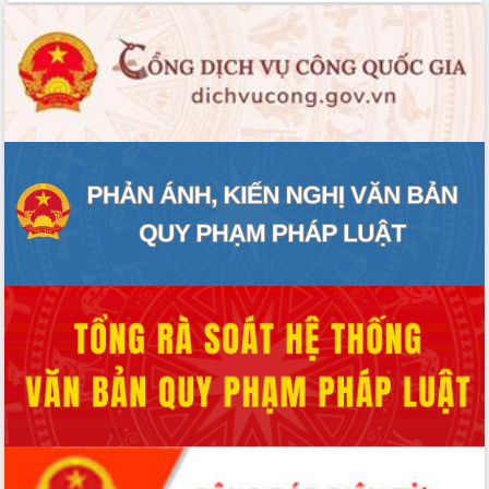
phá cơ chế - Hợp tác công tư
Đề án 06 tạo bước ngoặt đột phá trong
cải cách hành chính tỉnh Đắk Lắk
Kết nối tour, đẩy mạnh chuyển đổi số
để phát triển du lịch Đắk Lắk
Khởi động Dự án Đầu tư xây dựng hạ
tầng kỹ thuật Cụm công nghiệp Tân
Tiến
Gặp mặt các cơ quan báo chí nhân Kỷ
niệm 101 năm Ngày Báo chí Cách
mạng Việt Nam
Đắk Lắk sơ kết 4 năm triển khai thực
hiện Đề án 06 của Chính phủ
Họp báo thông tin về Hội nghị Công bố
Quy hoạch và Xúc tiến đầu tư tỉnh Đắk
Lắk
Khơi thông điểm nghẽn, đẩy nhanh
giải ngân vốn khắc phục thiên tai
HĐND tỉnh thông qua điều chỉnh Quy
hoạch tỉnh thời kỳ 2021-2030