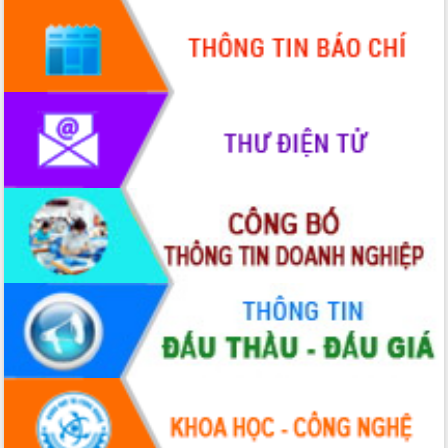
Tháo gỡ những vướng mắc, đẩy mạnh
công tác cải cách thủ tục hành chính
tại Trung tâm Phục vụ hành chính
công tỉnh
Đắk Lắk: Tôn vinh 46 giải pháp tại Hội
thi Sáng tạo Kỹ thuật 2024 - 2025
Đắk Lắk rà soát, điều chỉnh Đề án 190
về phát triển nuôi trồng thủy sản
Phó Chủ tịch UBND tỉnh Đắk Lắk
Trương Công Thái kiểm tra thực địa
Dự án cao tốc Khánh Hòa - Buôn Ma
Thuột
Định vị cà phê Việt Nam như một “di
sản sống” trong dòng chảy toàn cầu
Xây dựng nông thôn mới: Nâng cao đời
sống người dân từ những mô hình thiết
thực
Quyết liệt tháo gỡ vướng mắc, đẩy
nhanh tiến độ các dự án trọng điểm
trong Khu kinh tế Nam Phú Yên