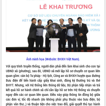
ĐIỂM TIN VĂN BẢN
QUY HOẠCH - KẾ HOẠCH
Ảnh minh họa (Website: BHXH Việt Nam).
Với quy trình truyền thống, người dân phải đến làm khai sinh cho con tại
UBND xã (phường), sau đó, UBND xã mới lập hồ sơ chuyển cơ quan liên
quan gồm: cán bộ Tư pháp - Hộ tịch, Công an và BHXH huyện qua đường
Bưu điện để tiến hành cấp giấy khai sinh, đăng ký thường trú và thẻ
BHYT. Nhưng, với Hệ thống liên thông dữ liệu, Bộ phận tiếp nhận và trả
kết quả hồ sơ hành chính xã chỉ cần lập hồ sơ trên Hệ thống và chuyển
ngay đến các cơ quan liên quan. Điều này giúp thông tin đồng bộ giữa
các đơn vị; tốc độ nhanh (do không phải phụ thuộc vào bưu điện, bộ
phận văn thư…) và thuận tiện cho việc trao đổi, giải quyết thủ tục hành