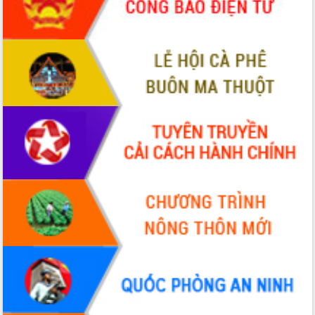
Hội thảo góp ý hồ sơ điều chỉnh quy
hoạch tỉnh Đắk Lắk thời kỳ 2021-2030,
tầm nhìn đến năm 2050
Nâng cao hiệu quả hoạt động của các
doanh nghiệp nhà nước
Hội nghị triển khai kết nối mạng
truyền số liệu chuyên dùng phục vụ cơ
quan Đảng, Nhà nước
Lễ phát động chuỗi hoạt động chung
tay làm sạch môi trường
Xã Ea Kar bước chuyển mình trong
công tác cải cách hành chính mô hình
mới
UBND tỉnh họp báo định kỳ tháng 4
năm 2026
Hội thảo khoa học “Giải pháp thúc đẩy
phát triển nền kinh tế xanh tại tỉnh
Đắk Lắk”
Tăng cường giám sát, đôn đốc thực
hiện nhiệm vụ quản lý tài sản công
hàng tuần