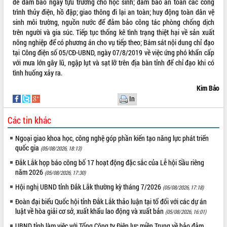
mới
để đảm bảo ngày tựu trường cho học sinh; đảm bảo an toàn các công
trình thủy điện, hồ đập; giao thông đi lại an toàn; huy động toàn dân vệ
UBND tỉnh họp báo định kỳ tháng 4
sinh môi trường, nguồn nước để đảm bảo công tác phòng chống dịch
năm 2026
trên người và gia súc. Tiếp tục thống kê tình trạng thiệt hại về sản xuất
Hội thảo khoa học “Giải pháp thúc đẩy
nông nghiệp để có phương án cho vụ tiếp theo; Bám sát nội dung chỉ đạo
phát triển nền kinh tế xanh tại tỉnh
tại Công điện số 05/CĐ-UBND, ngày 07/8/2019 về việc ứng phó khẩn cấp
Đắk Lắk”
với mưa lớn gây lũ, ngập lụt và sạt lỡ trên địa bàn tỉnh để chỉ đạo khi có
Tăng cường giám sát, đôn đốc thực
tình huống xảy ra.
hiện nhiệm vụ quản lý tài sản công
Kim Bảo
hàng tuần
In
Tháo gỡ những vướng mắc, đẩy mạnh
công tác cải cách thủ tục hành chính
Các tin khác
tại Trung tâm Phục vụ hành chính
công tỉnh
Ngoại giao khoa học, công nghệ góp phần kiến tạo năng lực phát triển
Đắk Lắk: Tôn vinh 46 giải pháp tại Hội
quốc gia
(05/08/2026, 18:13)
thi Sáng tạo Kỹ thuật 2024 - 2025
Đắk Lắk họp báo công bố 17 hoạt động đặc sắc của Lễ hội Sầu riêng
Đắk Lắk rà soát, điều chỉnh Đề án 190
năm 2026
(05/08/2026, 17:30)
về phát triển nuôi trồng thủy sản
Hội nghị UBND tỉnh Đắk Lắk thường kỳ tháng 7/2026
(05/08/2026, 17:18)
Phó Chủ tịch UBND tỉnh Đắk Lắk
Trương Công Thái kiểm tra thực địa
Đoàn đại biểu Quốc hội tỉnh Đắk Lắk thảo luận tại tổ đối với các dự án
luật về hòa giải cơ sở, xuất khẩu lao động và xuất bản
Dự án cao tốc Khánh Hòa - Buôn Ma
(05/08/2026, 16:01)
Thuột
UBND tỉnh làm việc với Tổng Công ty Điện lực miền Trung về bảo đảm