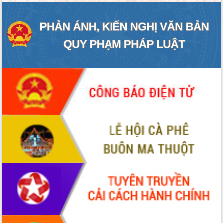
chuyển đổi số giai đoạn 2026 – 2030
với Tập đoàn Bưu chính Viễn thông
Việt Nam
Thứ trưởng Bộ Y tế làm việc với tỉnh
Đắk Lắk về phát triển nhân lực y tế
cho trạm y tế cấp xã
Du lịch Đắk Lắk nâng tầm trải nghiệm
du khách thông qua Hệ thống cơ sở dữ
liệu và Bản đồ số
Tập huấn ứng dụng trí tuệ nhân tạo (AI)
trong thương mại điện tử năm 2026
Đoàn đại biểu Quốc hội tỉnh Đắk Lắk
trao đổi thông tin trước Kỳ họp thứ
nhất, Quốc hội khóa XVI
Quyết liệt cải cách hành chính, khơi
thông nguồn lực phát triển
Nâng cao hiệu lực, hiệu quả HĐND
tỉnh thông qua hiện đại hóa hành chính
Xã Ea Phê gắn cải cách hành chính với
chuyển đổi số
Phó Chủ tịch Thường trực UBND tỉnh