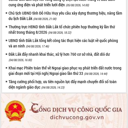
Định vị cà phê Việt Nam như một “di
cung ứng điện và phát triển lưới điện
(05/08/2026, 14:00)
sản sống” trong dòng chảy toàn cầu
Chủ tịch UBND tỉnh Đỗ Hữu Huy yêu cầu xây dựng thương hiệu, nâng tầm
Xây dựng nông thôn mới: Nâng cao đời
du lịch Đắk Lắk
(04/08/2026, 21:00)
sống người dân từ những mô hình thiết
Thường trực HĐND tỉnh Đắk Lắk tổ chức phiên họp thường kỳ lần thứ
thực
nhất trong tháng 8/2026
(04/08/2026, 18:22)
Quyết liệt tháo gỡ vướng mắc, đẩy
UBND tỉnh Đắk Lắk tổng kết công tác thực hiện các luật về quốc phòng
nhanh tiến độ các dự án trọng điểm
và an ninh
(04/08/2026, 17:46)
trong Khu kinh tế Nam Phú Yên
Hòn Yến phát triển du lịch gắn với bảo
Đắk Lắk đẩy nhanh khai thác, xử lý hơn 760 cơ sở nhà, đất dôi dư
tồn biển
(04/08/2026, 16:00)
Lấy ý kiến điều chỉnh Quy hoạch tỉnh
Khai mạc Phiên toàn thể về Ngoại giao phục vụ phát triển đất nước trong
Đắk Lắk thời kỳ 2021-2030, tầm nhìn
giai đoạn mới tại Hội nghị Ngoại giao lần thứ 33
(04/08/2026, 14:44)
đến năm 2050
Tăng cường phối hợp, ưu tiên nguồn lực đẩy mạnh chuyển đổi số toàn
Phát động chiến dịch 30 ngày đêm
diện ngành giáo dục
(04/08/2026, 14:23)
giải phóng mặt bằng Tuyến đường bộ
ven biển
Đắk Lắk nỗ lực thúc đẩy tăng trưởng
kinh tế từ 10% trở lên trong Quý
II/2026
Đắk Lắk ký kết thỏa thuận hợp tác về