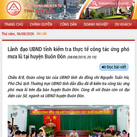
|
Vietnamese
English
TRANG CHỦ
CHÍNH QUYỀN
CÔNG DÂN
DOANH NGHIỆP
DU KHÁCH
Thứ năm, 06/08/2026
CHÀO M
GIỚI THIỆU
Lãnh đạo UBND tỉnh kiểm tra thực tế công tác ứng phó
mưa lũ tại huyện Buôn Đôn
(08/08/2019, 20:19)
LÃNH ĐẠO UBND TỈNH
Đọc bài viết
TIN TỨC SỰ KIỆN
Chiều 8/8, Đoàn công tác của UBND tỉnh do đồng chí Nguyễn Tuấn Hà,
SỞ, BAN, NGÀNH
Phó Chủ tịch Thường trực UBND tỉnh dẫn đầu đã đi kiểm tra công tác ứng
phó mưa lũ trên địa bàn huyện Buôn Đôn. Cùng đi với Đoàn còn có đại
UBND CÁC XÃ, PHƯỜNG
diện các Sở, ngành và UBND huyện Buôn Đôn.
THÔNG TIN CHỈ ĐẠO ĐIỀU HÀNH
HỆ THỐNG VĂN BẢN
VĂN BẢN HĐND TỈNH