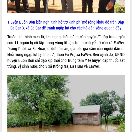
sầu riêng tại Đắk Lắk
Trình diễn nghệ thuật chế biến các
món ăn từ sầu riêng
Huyện Buôn Đôn kiến nghị tỉnh hỗ trợ kinh phí mở rộng khẩu độ tràn Đập
Đắk Lắk công bố Quy hoạch và xúc
Ea Bar 3, xã Ea Bar để tránh ngập lụt cho các hộ dân sống quanh đây
THỐNG KÊ TRUY CẬP
tiến đầu tư tỉnh
Trước tình hình mưa lũ, lực lượng chức năng của huyện đã tập trung giải
Ngành cá ngừ Đắk Lắk chủ động thích
Hôm nay:
18562
cứu 11 người bị cô lập trong vùng lũ tập trung chủ yếu ở các xã EaWer,
ứng để giữ vững thị trường xuất khẩu
Tất cả:
65994704
Drang Phôk và Ea Huar; di dời tài sản, gia súc gia cầm của người dân ra
Diễn đàn Kinh tế tư nhân Việt Nam đột
khỏi vùng ngập lụt tại thôn 7, thôn Ea Pri, xã EaWer. Bên cạnh đó, UBND
phá cơ chế - Hợp tác công tư
huyện Buôn Đôn chỉ đạo kịp thời cho Trung tâm Y tế huyện cấp thuốc sát
Đề án 06 tạo bước ngoặt đột phá trong
trùng, vệ sinh nước cho 3 xã Krông Na, Ea Huar và EaWer.
cải cách hành chính tỉnh Đắk Lắk
Kết nối tour, đẩy mạnh chuyển đổi số
để phát triển du lịch Đắk Lắk
Khởi động Dự án Đầu tư xây dựng hạ
tầng kỹ thuật Cụm công nghiệp Tân
Tiến
Gặp mặt các cơ quan báo chí nhân Kỷ
niệm 101 năm Ngày Báo chí Cách
mạng Việt Nam
Đắk Lắk sơ kết 4 năm triển khai thực