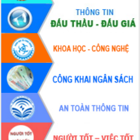
Tập huấn nâng cao năng lực triển khai
chuyển đổi số cho cán bộ, công chức
cấp xã
Đắk Lắk phát động hưởng ứng Ngày
Quyền của người tiêu dùng Việt Nam
2026
Đẩy mạnh cải cách hành chính, quyết
tâm đạt được mục tiêu tăng trưởng
hai con số trong năm 2026
Tổ chức trang trọng Lễ hội Đền thờ
Lương Văn Chánh năm 2026
Phó Bí thư Tỉnh ủy Đắk Lắk Đỗ Hữu
Huy giữ chức Bí thư Đảng ủy Ủy Ban
Nhân dân tỉnh
Bệnh án điện tử thúc đẩy chuyển đổi
số y tế tại Đắk Lắk
Chuyển đổi số thư viện: Mở rộng
không gian tri thức trong thời đại số
Đánh giá, rút kinh nghiệm công tác tổ
chức diễn tập trước ngày bầu cử