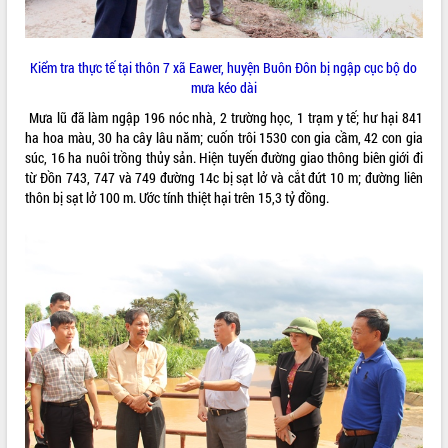
VIDEO
Loading the player...
Kiểm tra thực tế tại thôn 7 xã Eawer, huyện Buôn Đôn bị ngập cục bộ do
mưa kéo dài
Bí thư Tỉnh ủy Lương Nguyễn Minh
Triết thăm, tặng quà người có công với
Mưa lũ đã làm ngập 196 nóc nhà, 2 trường học, 1 trạm y tế; hư hại 841
cách mạng
ha hoa màu, 30 ha cây lâu năm; cuốn trôi 1530 con gia cầm, 42 con gia
súc, 16 ha nuôi trồng thủy sản. Hiện tuyến đường giao thông biên giới đi
Rà soát, hoàn thiện hệ thống thiết chế
từ Đồn 743, 747 và 749 đường 14c bị sạt lở và cắt đứt 10 m; đường liên
văn hóa, thể thao đáp ứng yêu cầu
thôn bị sạt lở 100 m. Ước tính thiệt hại trên 15,3 tỷ đồng.
phát triển mới
Thường trực HĐND tỉnh Đắk Lắk gặp
mặt Đoàn chuyên gia y tế TP. Hồ Chí
ALBUM ẢNH
Minh
Lễ truy điệu và an táng hài cốt liệt sĩ
tại Nghĩa trang Liệt sĩ xã Sơn Hòa
Bàn giải pháp tháo gỡ khó khăn trong
xuất khẩu sầu riêng và triển khai quy
định EUDR
Thứ trưởng Bộ Nông nghiệp và Môi
trường Nguyễn Hoàng Hiệp khảo sát
vùng trồng và doanh nghiệp đóng gói
LIÊN KẾT WEB