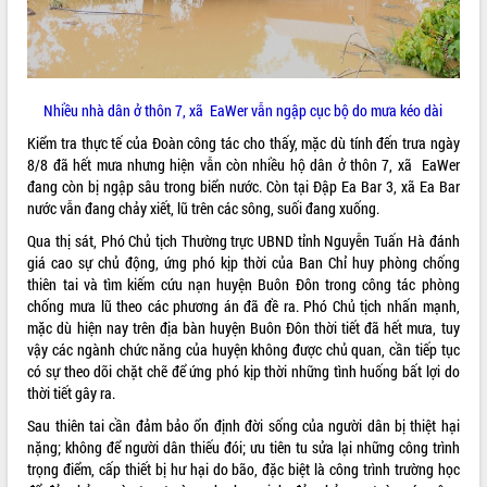
hiện Đề án 06 của Chính phủ
Họp báo thông tin về Hội nghị Công bố
Quy hoạch và Xúc tiến đầu tư tỉnh Đắk
Lắk
Khơi thông điểm nghẽn, đẩy nhanh
Nhiều nhà dân ở thôn 7, xã EaWer vẫn ngập cục bộ do mưa kéo dài
giải ngân vốn khắc phục thiên tai
Kiểm tra thực tế của Đoàn công tác cho thấy, mặc dù tính đến trưa ngày
HĐND tỉnh thông qua điều chỉnh Quy
8/8 đã hết mưa nhưng hiện vẫn còn nhiều hộ dân ở thôn 7, xã EaWer
hoạch tỉnh thời kỳ 2021-2030
đang còn bị ngập sâu trong biển nước. Còn tại Đập Ea Bar 3, xã Ea Bar
Hội thảo góp ý hồ sơ điều chỉnh quy
nước vẫn đang chảy xiết, lũ trên các sông, suối đang xuống.
hoạch tỉnh Đắk Lắk thời kỳ 2021-2030,
Qua thị sát, Phó Chủ tịch Thường trực UBND tỉnh Nguyễn Tuấn Hà đánh
tầm nhìn đến năm 2050
giá cao sự chủ động, ứng phó kịp thời của Ban Chỉ huy phòng chống
Nâng cao hiệu quả hoạt động của các
thiên tai và tìm kiếm cứu nạn huyện Buôn Đôn trong công tác phòng
doanh nghiệp nhà nước
chống mưa lũ theo các phương án đã đề ra. Phó Chủ tịch nhấn mạnh,
Hội nghị triển khai kết nối mạng
mặc dù hiện nay trên địa bàn huyện Buôn Đôn thời tiết đã hết mưa, tuy
truyền số liệu chuyên dùng phục vụ cơ
vậy các ngành chức năng của huyện không được chủ quan, cần tiếp tục
quan Đảng, Nhà nước
có sự theo dõi chặt chẽ để ứng phó kịp thời những tình huống bất lợi do
thời tiết gây ra.
Lễ phát động chuỗi hoạt động chung
tay làm sạch môi trường
Sau thiên tai cần đảm bảo ổn định đời sống của người dân bị thiệt hại
Xã Ea Kar bước chuyển mình trong
nặng; không để người dân thiếu đói; ưu tiên tu sửa lại những công trình
công tác cải cách hành chính mô hình
trọng điểm, cấp thiết bị hư hại do bão, đặc biệt là công trình trường học