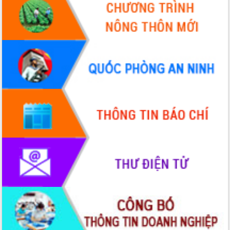
Hồ Thị Nguyên Thảo làm việc tại Trung
tâm Phục vụ hành chính công xã Ea
Phê
Xây dựng nền hành chính số đồng
hành cùng nông dân dân, doanh nghiệp
Giai đoạn 2026-2030, Đắk Lắk phấn
đấu có 77% xã đạt chuẩn nông thôn
mới
Chuyển đổi số 'mở đường' cho nông
nghiệp Đắk Lắk tăng trưởng bứt phá
Triển khai đồng bộ đo đạc, lập hồ sơ
địa chính, hoàn thiện cơ sở dữ liệu đất
đai
Ứng dụng sinh trắc học - Bước tiến
trong hành trình chuyển đổi số tại Đắk
Lắk
Đắk Lắk nâng cao hiệu quả công tác
Đảng từ Sổ tay đảng viên điện tử
Đắk Lắk đẩy mạnh nuôi biển công
nghệ, hướng tới phát triển thủy sản
bền vững