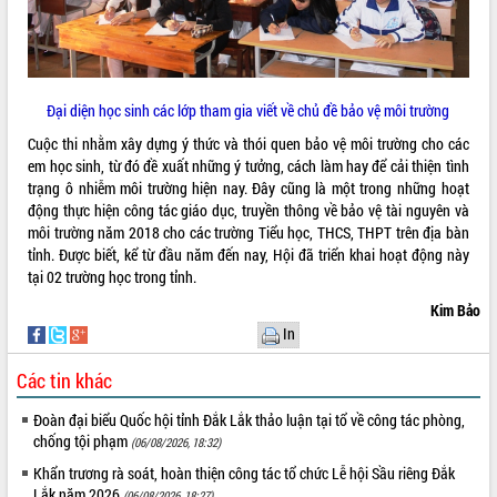
mặt Đoàn chuyên gia y tế TP. Hồ Chí
Minh
Lễ truy điệu và an táng hài cốt liệt sĩ
tại Nghĩa trang Liệt sĩ xã Sơn Hòa
THỐNG KÊ TRUY CẬP
Đại diện học sinh các lớp tham gia viết về chủ đề bảo vệ môi trường
Bàn giải pháp tháo gỡ khó khăn trong
xuất khẩu sầu riêng và triển khai quy
Cuộc thi nhằm xây dựng ý thức và thói quen bảo vệ môi trường cho các
Hôm nay:
10274
định EUDR
em học sinh, từ đó đề xuất những ý tưởng, cách làm hay để cải thiện tình
Tất cả:
66023014
trạng ô nhiễm môi trường hiện nay. Đây cũng là một trong những hoạt
Thứ trưởng Bộ Nông nghiệp và Môi
động thực hiện công tác giáo dục, truyền thông về bảo vệ tài nguyên và
trường Nguyễn Hoàng Hiệp khảo sát
môi trường năm 2018 cho các trường Tiểu học, THCS, THPT trên địa bàn
vùng trồng và doanh nghiệp đóng gói
tỉnh. Được biết, kể từ đầu năm đến nay, Hội đã triển khai hoạt động này
sầu riêng tại Đắk Lắk
tại 02 trường học trong tỉnh.
Trình diễn nghệ thuật chế biến các
món ăn từ sầu riêng
Kim Bảo
In
Đắk Lắk công bố Quy hoạch và xúc
tiến đầu tư tỉnh
Các tin khác
Ngành cá ngừ Đắk Lắk chủ động thích
ứng để giữ vững thị trường xuất khẩu
Đoàn đại biểu Quốc hội tỉnh Đắk Lắk thảo luận tại tổ về công tác phòng,
Diễn đàn Kinh tế tư nhân Việt Nam đột
chống tội phạm
(06/08/2026, 18:32)
phá cơ chế - Hợp tác công tư
Khẩn trương rà soát, hoàn thiện công tác tổ chức Lễ hội Sầu riêng Đắk
Đề án 06 tạo bước ngoặt đột phá trong
Lắk năm 2026
(06/08/2026, 18:27)