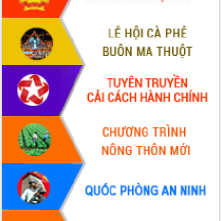
tại Trung tâm Phục vụ hành chính
công tỉnh
Đắk Lắk: Tôn vinh 46 giải pháp tại Hội
thi Sáng tạo Kỹ thuật 2024 - 2025
Đắk Lắk rà soát, điều chỉnh Đề án 190
về phát triển nuôi trồng thủy sản
Phó Chủ tịch UBND tỉnh Đắk Lắk
Trương Công Thái kiểm tra thực địa
Dự án cao tốc Khánh Hòa - Buôn Ma
Thuột
Định vị cà phê Việt Nam như một “di
sản sống” trong dòng chảy toàn cầu
Xây dựng nông thôn mới: Nâng cao đời
sống người dân từ những mô hình thiết
thực
Quyết liệt tháo gỡ vướng mắc, đẩy
nhanh tiến độ các dự án trọng điểm
trong Khu kinh tế Nam Phú Yên
Hòn Yến phát triển du lịch gắn với bảo
tồn biển