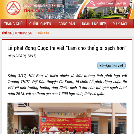
|
Vietnamese
English
TRANG CHỦ
CHÍNH QUYỀN
CÔNG DÂN
DOANH NGHIỆP
DU KHÁCH
Thứ sáu, 07/08/2026
TIN ĐIỆN TỬ TỈNH ĐẮK LẮK
GIỚI THIỆU
Lễ phát động Cuộc thi viết “Làm cho thế giới sạch hơn”
(03/12/2018, 14:17)
LÃNH ĐẠO UBND TỈNH
Đọc bài viết
TIN TỨC SỰ KIỆN
Sáng 3/12, Hội Bảo vệ thiên nhiên và Môi trường tỉnh phối hợp với
SỞ, BAN, NGÀNH
Trường THPT Việt Đức (huyện Cư Kuin), tổ chức Lễ phát động cuộc thi
viết về môi trường hưởng ứng Chiến dịch “Làm cho thế giới sạch hơn”
UBND CÁC XÃ, PHƯỜNG
năm 2018, với sự tham gia của 1.300 học sinh, thầy cô giáo.
THÔNG TIN CHỈ ĐẠO ĐIỀU HÀNH
HỆ THỐNG VĂN BẢN
VĂN BẢN HĐND TỈNH