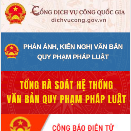
tầm nhìn đến năm 2050
Nâng cao hiệu quả hoạt động của các
doanh nghiệp nhà nước
Hội nghị triển khai kết nối mạng
truyền số liệu chuyên dùng phục vụ cơ
quan Đảng, Nhà nước
Lễ phát động chuỗi hoạt động chung
tay làm sạch môi trường
Xã Ea Kar bước chuyển mình trong
công tác cải cách hành chính mô hình
mới
UBND tỉnh họp báo định kỳ tháng 4
năm 2026
Hội thảo khoa học “Giải pháp thúc đẩy
phát triển nền kinh tế xanh tại tỉnh
Đắk Lắk”
Tăng cường giám sát, đôn đốc thực
hiện nhiệm vụ quản lý tài sản công
hàng tuần
Tháo gỡ những vướng mắc, đẩy mạnh
công tác cải cách thủ tục hành chính