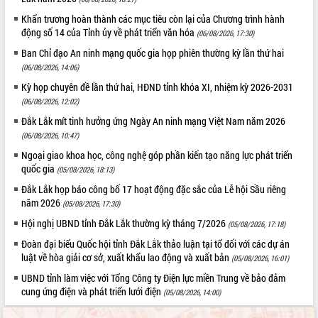
cải cách hành chính tỉnh Đắk Lắk
Khẩn trương hoàn thành các mục tiêu còn lại của Chương trình hành
Kết nối tour, đẩy mạnh chuyển đổi số
động số 14 của Tỉnh ủy về phát triển văn hóa
(06/08/2026, 17:30)
để phát triển du lịch Đắk Lắk
Ban Chỉ đạo An ninh mạng quốc gia họp phiên thường kỳ lần thứ hai
Khởi động Dự án Đầu tư xây dựng hạ
(06/08/2026, 14:06)
tầng kỹ thuật Cụm công nghiệp Tân
Tiến
Kỳ họp chuyên đề lần thứ hai, HĐND tỉnh khóa XI, nhiệm kỳ 2026-2031
(06/08/2026, 12:02)
Gặp mặt các cơ quan báo chí nhân Kỷ
niệm 101 năm Ngày Báo chí Cách
Đắk Lắk mít tinh hưởng ứng Ngày An ninh mạng Việt Nam năm 2026
mạng Việt Nam
(06/08/2026, 10:47)
Đắk Lắk sơ kết 4 năm triển khai thực
Ngoại giao khoa học, công nghệ góp phần kiến tạo năng lực phát triển
hiện Đề án 06 của Chính phủ
quốc gia
(05/08/2026, 18:13)
Họp báo thông tin về Hội nghị Công bố
Đắk Lắk họp báo công bố 17 hoạt động đặc sắc của Lễ hội Sầu riêng
Quy hoạch và Xúc tiến đầu tư tỉnh Đắk
năm 2026
(05/08/2026, 17:30)
Lắk
Hội nghị UBND tỉnh Đắk Lắk thường kỳ tháng 7/2026
(05/08/2026, 17:18)
Khơi thông điểm nghẽn, đẩy nhanh
giải ngân vốn khắc phục thiên tai
Đoàn đại biểu Quốc hội tỉnh Đắk Lắk thảo luận tại tổ đối với các dự án
luật về hòa giải cơ sở, xuất khẩu lao động và xuất bản
HĐND tỉnh thông qua điều chỉnh Quy
(05/08/2026, 16:01)
hoạch tỉnh thời kỳ 2021-2030
UBND tỉnh làm việc với Tổng Công ty Điện lực miền Trung về bảo đảm
Hội thảo góp ý hồ sơ điều chỉnh quy
cung ứng điện và phát triển lưới điện
(05/08/2026, 14:00)
hoạch tỉnh Đắk Lắk thời kỳ 2021-2030,