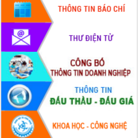
Lấy ý kiến điều chỉnh Quy hoạch tỉnh
Đắk Lắk thời kỳ 2021-2030, tầm nhìn
đến năm 2050
Phát động chiến dịch 30 ngày đêm
giải phóng mặt bằng Tuyến đường bộ
ven biển
Đắk Lắk nỗ lực thúc đẩy tăng trưởng
kinh tế từ 10% trở lên trong Quý
II/2026
Đắk Lắk ký kết thỏa thuận hợp tác về
chuyển đổi số giai đoạn 2026 – 2030
với Tập đoàn Bưu chính Viễn thông
Việt Nam
Thứ trưởng Bộ Y tế làm việc với tỉnh
Đắk Lắk về phát triển nhân lực y tế
cho trạm y tế cấp xã
Du lịch Đắk Lắk nâng tầm trải nghiệm
du khách thông qua Hệ thống cơ sở dữ
liệu và Bản đồ số
Tập huấn ứng dụng trí tuệ nhân tạo (AI)
trong thương mại điện tử năm 2026