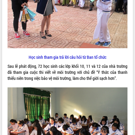
VIDEO
Loading the player...
Hội nghị UBND tỉnh Đắk Lắk thường kỳ
tháng 7/2026
Lễ truy tặng danh hiệu “Bà Mẹ Việt
Nam Anh hùng” và trao Huân chương
Lao động
Học sinh tham gia trả lời câu hỏi từ Ban tổ chức
UBND tỉnh Đắk Lắk triển khai nhiệm
Sau lễ phát động, 72 học sinh các lớp khối 10, 11 và 12 của nhà trường
vụ 6 tháng cuối năm 2026
đã tham gia cuộc thi viết về môi trường với chủ đề “Ý thức của thanh
ALBUM ẢNH
Kỳ họp thứ Hai, Hội đồng nhân dân
thiếu niên trong việc bảo vệ môi trường, làm cho thế giới sạch hơn”.
tỉnh khóa XI quyết nghị nhiều nội dung
quan trọng
Bí thư Tỉnh ủy Lương Nguyễn Minh
Triết thăm, tặng quà người có công với
cách mạng
Rà soát, hoàn thiện hệ thống thiết chế
văn hóa, thể thao đáp ứng yêu cầu
phát triển mới
Thường trực HĐND tỉnh Đắk Lắk gặp
LIÊN KẾT WEB