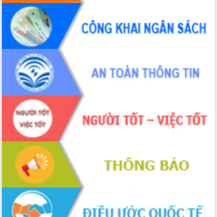
Đoàn đại biểu Quốc hội tỉnh Đắk Lắk
trao đổi thông tin trước Kỳ họp thứ
nhất, Quốc hội khóa XVI
Quyết liệt cải cách hành chính, khơi
thông nguồn lực phát triển
Nâng cao hiệu lực, hiệu quả HĐND
tỉnh thông qua hiện đại hóa hành chính
Xã Ea Phê gắn cải cách hành chính với
chuyển đổi số
Phó Chủ tịch Thường trực UBND tỉnh
Hồ Thị Nguyên Thảo làm việc tại Trung
tâm Phục vụ hành chính công xã Ea
Phê
Xây dựng nền hành chính số đồng
hành cùng nông dân dân, doanh nghiệp
Giai đoạn 2026-2030, Đắk Lắk phấn
đấu có 77% xã đạt chuẩn nông thôn
mới
Chuyển đổi số 'mở đường' cho nông
nghiệp Đắk Lắk tăng trưởng bứt phá