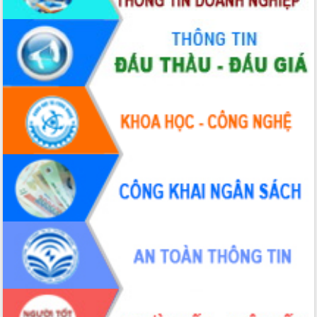
du khách thông qua Hệ thống cơ sở dữ
liệu và Bản đồ số
Tập huấn ứng dụng trí tuệ nhân tạo (AI)
trong thương mại điện tử năm 2026
Đoàn đại biểu Quốc hội tỉnh Đắk Lắk
trao đổi thông tin trước Kỳ họp thứ
nhất, Quốc hội khóa XVI
Quyết liệt cải cách hành chính, khơi
thông nguồn lực phát triển
Nâng cao hiệu lực, hiệu quả HĐND
tỉnh thông qua hiện đại hóa hành chính
Xã Ea Phê gắn cải cách hành chính với
chuyển đổi số
Phó Chủ tịch Thường trực UBND tỉnh
Hồ Thị Nguyên Thảo làm việc tại Trung
tâm Phục vụ hành chính công xã Ea
Phê
Xây dựng nền hành chính số đồng
hành cùng nông dân dân, doanh nghiệp
Giai đoạn 2026-2030, Đắk Lắk phấn
đấu có 77% xã đạt chuẩn nông thôn