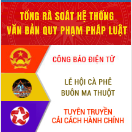
hiện nhiệm vụ quản lý tài sản công
hàng tuần
Tháo gỡ những vướng mắc, đẩy mạnh
công tác cải cách thủ tục hành chính
tại Trung tâm Phục vụ hành chính
công tỉnh
Đắk Lắk: Tôn vinh 46 giải pháp tại Hội
thi Sáng tạo Kỹ thuật 2024 - 2025
Đắk Lắk rà soát, điều chỉnh Đề án 190
về phát triển nuôi trồng thủy sản
Phó Chủ tịch UBND tỉnh Đắk Lắk
Trương Công Thái kiểm tra thực địa
Dự án cao tốc Khánh Hòa - Buôn Ma
Thuột
Định vị cà phê Việt Nam như một “di
sản sống” trong dòng chảy toàn cầu
Xây dựng nông thôn mới: Nâng cao đời
sống người dân từ những mô hình thiết
thực
Quyết liệt tháo gỡ vướng mắc, đẩy