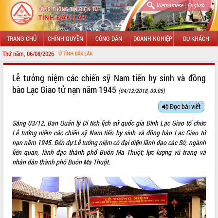
|
Vietnamese
English
TRANG CHỦ
CHÍNH QUYỀN
CÔNG DÂN
DOANH NGHIỆP
DU KHÁCH
Thứ năm, 06/08/2026
NG TIN ĐIỆN TỬ TỈNH ĐẮK LẮK
GIỚI THIỆU
Lễ tưởng niệm các chiến sỹ Nam tiến hy sinh và đồng
bào Lạc Giao tử nạn năm 1945
(04/12/2018, 09:05)
LÃNH ĐẠO UBND TỈNH
Đọc bài viết
TIN TỨC SỰ KIỆN
Sáng 03/12, Ban Quản lý Di tích lịch sử quốc gia Đình Lạc Giao tổ chức
SỞ, BAN, NGÀNH
Lễ tưởng niệm các chiến sỹ Nam tiến hy sinh và đồng bào Lạc Giao tử
nạn năm 1945. Đến dự Lễ tưởng niệm có đại diện lãnh đạo các Sở, ngành
UBND CÁC XÃ, PHƯỜNG
liên quan, lãnh đạo thành phố Buôn Ma Thuột; lực lượng vũ trang và
nhân dân thành phố Buôn Ma Thuột.
THÔNG TIN CHỈ ĐẠO ĐIỀU HÀNH
HỆ THỐNG VĂN BẢN
VĂN BẢN HĐND TỈNH