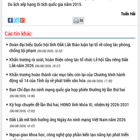
ứng để giữ vững thị trường xuất khẩu
Du lịch xếp hạng Di tích quốc gia năm 2015.
Diễn đàn Kinh tế tư nhân Việt Nam đột
Tuấn Hải
phá cơ chế - Hợp tác công tư
In
Đề án 06 tạo bước ngoặt đột phá trong
cải cách hành chính tỉnh Đắk Lắk
Các tin khác
Kết nối tour, đẩy mạnh chuyển đổi số
để phát triển du lịch Đắk Lắk
Đoàn đại biểu Quốc hội tỉnh Đắk Lắk thảo luận tại tổ về công tác phòng,
chống tội phạm
(06/08/2026, 18:32)
Khởi động Dự án Đầu tư xây dựng hạ
tầng kỹ thuật Cụm công nghiệp Tân
Khẩn trương rà soát, hoàn thiện công tác tổ chức Lễ hội Sầu riêng Đắk
Tiến
Lắk năm 2026
(06/08/2026, 18:27)
Gặp mặt các cơ quan báo chí nhân Kỷ
Khẩn trương hoàn thành các mục tiêu còn lại của Chương trình hành
niệm 101 năm Ngày Báo chí Cách
động số 14 của Tỉnh ủy về phát triển văn hóa
(06/08/2026, 17:30)
mạng Việt Nam
Ban Chỉ đạo An ninh mạng quốc gia họp phiên thường kỳ lần thứ hai
Đắk Lắk sơ kết 4 năm triển khai thực
(06/08/2026, 14:06)
hiện Đề án 06 của Chính phủ
Kỳ họp chuyên đề lần thứ hai, HĐND tỉnh khóa XI, nhiệm kỳ 2026-2031
Họp báo thông tin về Hội nghị Công bố
(06/08/2026, 12:02)
Quy hoạch và Xúc tiến đầu tư tỉnh Đắk
Lắk
Đắk Lắk mít tinh hưởng ứng Ngày An ninh mạng Việt Nam năm 2026
(06/08/2026, 10:47)
Khơi thông điểm nghẽn, đẩy nhanh
giải ngân vốn khắc phục thiên tai
Ngoại giao khoa học, công nghệ góp phần kiến tạo năng lực phát triển