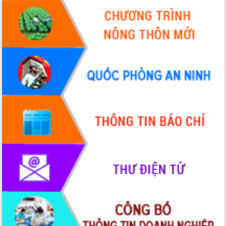
nhanh tiến độ các dự án trọng điểm
trong Khu kinh tế Nam Phú Yên
Hòn Yến phát triển du lịch gắn với bảo
tồn biển
Lấy ý kiến điều chỉnh Quy hoạch tỉnh
Đắk Lắk thời kỳ 2021-2030, tầm nhìn
đến năm 2050
Phát động chiến dịch 30 ngày đêm
giải phóng mặt bằng Tuyến đường bộ
ven biển
Đắk Lắk nỗ lực thúc đẩy tăng trưởng
kinh tế từ 10% trở lên trong Quý
II/2026
Đắk Lắk ký kết thỏa thuận hợp tác về
chuyển đổi số giai đoạn 2026 – 2030
với Tập đoàn Bưu chính Viễn thông
Việt Nam
Thứ trưởng Bộ Y tế làm việc với tỉnh
Đắk Lắk về phát triển nhân lực y tế
cho trạm y tế cấp xã
Du lịch Đắk Lắk nâng tầm trải nghiệm