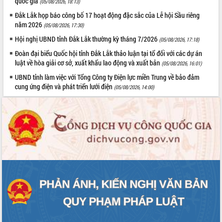
quốc gia
HĐND tỉnh thông qua điều chỉnh Quy
(05/08/2026, 18:13)
hoạch tỉnh thời kỳ 2021-2030
Đắk Lắk họp báo công bố 17 hoạt động đặc sắc của Lễ hội Sầu riêng
Hội thảo góp ý hồ sơ điều chỉnh quy
năm 2026
(05/08/2026, 17:30)
hoạch tỉnh Đắk Lắk thời kỳ 2021-2030,
Hội nghị UBND tỉnh Đắk Lắk thường kỳ tháng 7/2026
(05/08/2026, 17:18)
tầm nhìn đến năm 2050
Đoàn đại biểu Quốc hội tỉnh Đắk Lắk thảo luận tại tổ đối với các dự án
Nâng cao hiệu quả hoạt động của các
luật về hòa giải cơ sở, xuất khẩu lao động và xuất bản
(05/08/2026, 16:01)
doanh nghiệp nhà nước
UBND tỉnh làm việc với Tổng Công ty Điện lực miền Trung về bảo đảm
Hội nghị triển khai kết nối mạng
cung ứng điện và phát triển lưới điện
truyền số liệu chuyên dùng phục vụ cơ
(05/08/2026, 14:00)
quan Đảng, Nhà nước
Lễ phát động chuỗi hoạt động chung
tay làm sạch môi trường
Xã Ea Kar bước chuyển mình trong
công tác cải cách hành chính mô hình
mới
UBND tỉnh họp báo định kỳ tháng 4
năm 2026
Hội thảo khoa học “Giải pháp thúc đẩy
phát triển nền kinh tế xanh tại tỉnh
Đắk Lắk”
Tăng cường giám sát, đôn đốc thực