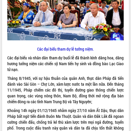
ĐIỂM TIN VĂN BẢN
QUY HOẠCH - KẾ HOẠCH
Các đại biểu tham dự lễ tưởng niệm.
Các đại biểu và nhân dân tham dự buổi lễ đã thành kính dâng hoa, dâng
hương tưởng niệm các chiến sỹ Nam tiến hy sinh và đồng bào Lạc Giao
tử nạn.
Tháng 8/1945, với sự hậu thuẫn của quân Anh, thực dân Pháp đã tiến
đánh vào Sài Gòn – Chợ Lớn, xâm lược nước ta một lần nữa. Đến tháng
11/1945, Pháp chiếm các đô thị, tuyến đường giao thông chiến lược
quan trọng, các vùng nông thôn, Nam Bộ, đồng thời mở rộng địa bàn
chiếm đóng ra các tỉnh Nam Trung Bộ và Tây Nguyên;
Khoảng 14h ngày 01/12/1945 nhằm ngày 27/10 năm Ất Dậu, thực dân
Pháp bất ngờ tiến đánh Buôn Ma Thuột. Quân và dân Đắk Lắk đã ngoan
cường chiến đấu, chống trả kẻ thù xâm lược trên mọi ngả đường, tuyến
phố. Trong cuộc đấu tranh này quân và dân ta đã chịu tổn thất không