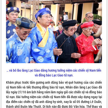
Rà soát, hoàn thiện hệ thống thiết chế
văn hóa, thể thao đáp ứng yêu cầu
phát triển mới
Thường trực HĐND tỉnh Đắk Lắk gặp
mặt Đoàn chuyên gia y tế TP. Hồ Chí
Minh
LIÊN KẾT WEB
Lễ truy điệu và an táng hài cốt liệt sĩ
tại Nghĩa trang Liệt sĩ xã Sơn Hòa
Bàn giải pháp tháo gỡ khó khăn trong
xuất khẩu sầu riêng và triển khai quy
THỐNG KÊ TRUY CẬP
định EUDR
Thứ trưởng Bộ Nông nghiệp và Môi
Hôm nay:
4958
trường Nguyễn Hoàng Hiệp khảo sát
Tất cả:
66017698
… và bô lão làng Lạc Giao dâng hương tưởng niệm các chiến sỹ Nam tiến
vùng trồng và doanh nghiệp đóng gói
và đồng bào Lạc Giao tử nạn.
sầu riêng tại Đắk Lắk
Khâm phục trước tấm gương anh dũng bảo vệ quê hương của các chiến
Trình diễn nghệ thuật chế biến các
sỹ Nam tiến và tiếc thương đồng bào tử nạn, Nhân dân làng Lạc Giao đã
món ăn từ sầu riêng
lấy ngày 27/10 âm lịch hằng năm làm ngày giỗ các chiến sỹ và đồng bào
Đắk Lắk công bố Quy hoạch và xúc
tử nạn. Đài tưởng niệm các chiến sỹ Nam tiến đã được xây dựng ngay tại
tiến đầu tư tỉnh
địa điểm các chiến sỹ đã anh dũng hy sinh, nay là số 05 đường Lê Duẩn,
Ngành cá ngừ Đắk Lắk chủ động thích
thành phố Buôn Ma Thuột. Di tích này đã được Bộ Văn hóa, Thể thao và