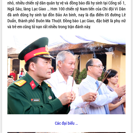
nhỏ, nhiều chiến sỹ dân quân tự vệ và đồng bào đã hy sinh tại Cổng số 1,
VIDEO
Ngã Sáu, làng Lạc Giao … Hơn 100 chiến sỹ Nam tiến của Chi đội Vi Dân
đã anh dũng hy sinh tại đồn Bảo An binh, nay là địa điểm 05 đường Lê
Duẩn, thành phố Buôn Ma Thuột. Đồng bào Lạc Giao, đặc biệt là phụ nữ
và trẻ em cũng tử nạn rất nhiều trong trận đánh này.
Lễ truy tặng danh hiệu “Bà Mẹ Việt
Nam Anh hùng” và trao Huân chương
Lao động
UBND tỉnh Đắk Lắk triển khai nhiệm
vụ 6 tháng cuối năm 2026
Kỳ họp thứ Hai, Hội đồng nhân dân
tỉnh khóa XI quyết nghị nhiều nội dung
quan trọng
ALBUM ẢNH
Bí thư Tỉnh ủy Lương Nguyễn Minh
Các đại biểu …
Triết thăm, tặng quà người có công với
cách mạng