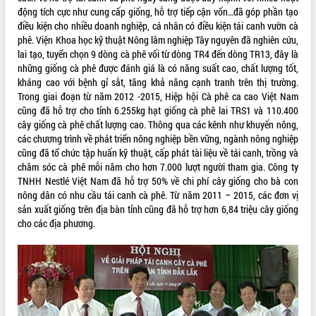
động tích cực như cung cấp giống, hỗ trợ tiếp cận vốn…đã góp phần tạo
VIDEO
điều kiện cho nhiều doanh nghiệp, cá nhân có điều kiện tái canh vườn cà
phê. Viện Khoa học kỹ thuật Nông lâm nghiệp Tây nguyên đã nghiên cứu,
Loading the player...
lai tạo, tuyển chọn 9 dòng cà phê vối từ dòng TR4 đến dòng TR13, đây là
Trailer Lễ hội Sầu riêng Đắk Lắk năm
những giống cà phê được đánh giá là có năng suất cao, chất lượng tốt,
2026
kháng cao với bệnh gỉ sắt, tăng khả năng cạnh tranh trên thị trường.
Trong giai đoạn từ năm 2012 -2015, Hiệp hội Cà phê ca cao Việt Nam
Khám bệnh, cấp phát thuốc miễn phí
cũng đã hỗ trợ cho tỉnh 6.255kg hạt giống cà phê lai TRS1 và 110.400
và tặng quà người dân xã Cư Pui
cây giống cà phê chất lượng cao. Thông qua các kênh như khuyến nông,
Hội nghị UBND tỉnh Đắk Lắk thường kỳ
các chương trình về phát triển nông nghiệp bền vững, ngành nông nghiệp
tháng 7/2026
cũng đã tổ chức tập huấn kỹ thuật, cấp phát tài liệu về tái canh, trồng và
Lễ truy tặng danh hiệu “Bà Mẹ Việt
chăm sóc cà phê mỗi năm cho hơn 7.000 lượt người tham gia. Công ty
ALBUM ẢNH
Nam Anh hùng” và trao Huân chương
TNHH Nestlé Việt Nam đã hỗ trợ 50% về chi phí cây giống cho bà con
Lao động
nông dân có nhu cầu tái canh cà phê. Từ năm 2011 – 2015, các đơn vị
UBND tỉnh Đắk Lắk triển khai nhiệm
sản xuất giống trên địa bàn tỉnh cũng đã hỗ trợ hơn 6,84 triệu cây giống
vụ 6 tháng cuối năm 2026
cho các địa phương.
Kỳ họp thứ Hai, Hội đồng nhân dân
tỉnh khóa XI quyết nghị nhiều nội dung
quan trọng
Bí thư Tỉnh ủy Lương Nguyễn Minh
Triết thăm, tặng quà người có công với
cách mạng
LIÊN KẾT WEB