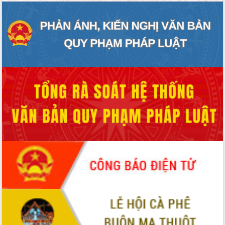
đấu có 77% xã đạt chuẩn nông thôn
mới
Chuyển đổi số 'mở đường' cho nông
nghiệp Đắk Lắk tăng trưởng bứt phá
Triển khai đồng bộ đo đạc, lập hồ sơ
địa chính, hoàn thiện cơ sở dữ liệu đất
đai
Ứng dụng sinh trắc học - Bước tiến
trong hành trình chuyển đổi số tại Đắk
Lắk
Đắk Lắk nâng cao hiệu quả công tác
Đảng từ Sổ tay đảng viên điện tử
Đắk Lắk đẩy mạnh nuôi biển công
nghệ, hướng tới phát triển thủy sản
bền vững
Tập huấn nâng cao năng lực triển khai
chuyển đổi số cho cán bộ, công chức
cấp xã
Đắk Lắk phát động hưởng ứng Ngày
Quyền của người tiêu dùng Việt Nam
2026