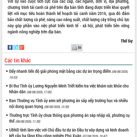
Với sự vào cuộc tích cực của các cấp, các ngành, đơn vị, địa phương,
nhanh tiến độ các dự án trọng điểm
chương trình tái canh cà phê trên địa bàn tỉnh đang được triển khai quyết
trong Khu kinh tế Nam Phú Yên
liệt với mục tiêu hoàn thành kế hoạch tái canh năm 2016, qua đó đảm
Hòn Yến phát triển du lịch gắn với bảo
bảo chất lượng cà phê, nâng cao năng suất, chất lượng cây trồng chủ lực
tồn biển
này góp phần vào việc phát triển kinh tế - xã hội, phát triển bền vững
Lấy ý kiến điều chỉnh Quy hoạch tỉnh
ngành nông nghiệp trên địa bàn.
Đắk Lắk thời kỳ 2021-2030, tầm nhìn
Thế Sự
đến năm 2050
In
Phát động chiến dịch 30 ngày đêm
giải phóng mặt bằng Tuyến đường bộ
Các tin khác
ven biển
Đắk Lắk nỗ lực thúc đẩy tăng trưởng
Đẩy nhanh tiến độ giải phóng mặt bằng các dự án trọng điểm
(08/08/2026,
kinh tế từ 10% trở lên trong Quý
19:53)
II/2026
Bí thư Tỉnh ủy Lương Nguyễn Minh Triết kiểm tra việc khám sức khỏe cho
Đắk Lắk ký kết thỏa thuận hợp tác về
Nhân dân
(08/08/2026, 17:05)
chuyển đổi số giai đoạn 2026 – 2030
Ban Thường vụ Tỉnh ủy xem xét phương án sắp xếp trường học và nhiều
với Tập đoàn Bưu chính Viễn thông
nội dung quan trọng
(08/08/2026, 13:30)
Việt Nam
Thứ trưởng Bộ Y tế làm việc với tỉnh
Thường trực Tỉnh ủy chưa thông qua phương án sáp nhập xã, phường cụ
thể
Đắk Lắk về phát triển nhân lực y tế
(08/08/2026, 11:30)
cho trạm y tế cấp xã
UBND tỉnh làm việc với Chủ đầu tư dự án Đầu tư xây dựng và kinh doanh
Du lịch Đắk Lắk nâng tầm trải nghiệm
kết cấu hạ tầng Khu công nghiệp Phú Xuân
(07/08/2026, 19:47)