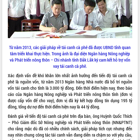
Rà soát, hoàn thiện hệ thống thiết chế
văn hóa, thể thao đáp ứng yêu cầu
phát triển mới
Thường trực HĐND tỉnh Đắk Lắk gặp
THỐNG KÊ TRUY CẬP
mặt Đoàn chuyên gia y tế TP. Hồ Chí
Minh
Hôm nay:
22483
Từ năm 2013, các giải pháp về tái canh cà phê đã được UBND tỉnh quan
Lễ truy điệu và an táng hài cốt liệt sĩ
Tất cả:
66108151
tâm triển khai thực hiện. Trong ảnh là đại diện Ngân hàng Nông nghiệp
tại Nghĩa trang Liệt sĩ xã Sơn Hòa
và Phát triển nông thôn – Chi nhánh tỉnh Đắk Lắk ký cam kết hỗ trợ vốn
Bàn giải pháp tháo gỡ khó khăn trong
vay tái canh cà phê.
xuất khẩu sầu riêng và triển khai quy
định EUDR
Xác định vấn đề khó khăn lớn nhất ảnh hưởng đến tiến độ tái canh cà
phê là nguồn vốn, từ năm 2013 Ngân hàng Nhà nước đã bố trí nguồn
Thứ trưởng Bộ Nông nghiệp và Môi
vốn tái canh cho tỉnh là 3.000 tỷ đồng. Đến thời điểm hiện nay, theo báo
trường Nguyễn Hoàng Hiệp khảo sát
cáo của Ngân hàng Nông nghiệp và Phát triển nông thôn tỉnh (đơn vị
vùng trồng và doanh nghiệp đóng gói
được cấp vốn để cho vay), đơn vị đã ký kết hợp đồng tín dụng 195 tỷ
sầu riêng tại Đắk Lắk
đồng, tổng dư nợ đến thời điểm hiện nay là 44 tỷ đồng.
Trình diễn nghệ thuật chế biến các
món ăn từ sầu riêng
Đánh giá về tiến độ tái canh cà phê trên địa bàn, ông Huỳnh Quốc Thích
– Phó Giám đốc Sở Nông nghiệp và Phát triển nông thôn (NN&PTNT)
Đắk Lắk công bố Quy hoạch và xúc
cho rằng mặc dù đã có nhiều chính sách, giải pháp tích cực nhưng đến
tiến đầu tư tỉnh
nay nhìn chung công tác tái canh vẫn đang diễn ra chậm so với yêu cầu,
Ngành cá ngừ Đắk Lắk chủ động thích