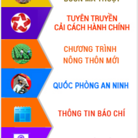
Đẩy mạnh cải cách hành chính, quyết
tâm đạt được mục tiêu tăng trưởng
hai con số trong năm 2026
Tổ chức trang trọng Lễ hội Đền thờ
Lương Văn Chánh năm 2026
Phó Bí thư Tỉnh ủy Đắk Lắk Đỗ Hữu
Huy giữ chức Bí thư Đảng ủy Ủy Ban
Nhân dân tỉnh
Bệnh án điện tử thúc đẩy chuyển đổi
số y tế tại Đắk Lắk
Chuyển đổi số thư viện: Mở rộng
không gian tri thức trong thời đại số
Đánh giá, rút kinh nghiệm công tác tổ
chức diễn tập trước ngày bầu cử
Chương trình “Gặp gỡ hữu nghị –
Friendship Meeting New Year 2026”
Bầu cử Quốc hội và HĐND: Cử tri Đắk
Lắk gửi gắm niềm tin, kỳ vọng vào lá
phiếu
Đắk Lắk sẵn sàng các điều kiện cho