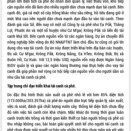
phần lớn diện tích cà phê do nhân dân quản lý, việc thiếu vốn, khó tiếp
ứng để giữ vững thị trường xuất khẩu
cận nguồn vốn đã làm cho nhiều người dân chưa mạnh dạn tái canh. Bên
Diễn đàn Kinh tế tư nhân Việt Nam đột
cạnh đó, giá cả một số cây trồng khác như sầu riêng, hồ tiêu đang giữ ở
phá cơ chế - Hợp tác công tư
mức khá cao nên người dân chưa mạnh dạn đầu tư vào tái canh. Theo
Đề án 06 tạo bước ngoặt đột phá trong
đánh giá của Sở, đến nay có một số Công ty cà phê như Ea Pốk, Thắng
cải cách hành chính tỉnh Đắk Lắk
Lợi, Phước An và một số huyện như Cư M’gar, Krông Pắk có tiến độ tái
canh khá tốt. Bên cạnh nguồn vốn từ các ngân hàng, Dự án chuyển đổi
Kết nối tour, đẩy mạnh chuyển đổi số
nông nghiệp bền vững do Bộ NN&PTNT làm chủ đầu tư cũng có gói tín
để phát triển du lịch Đắk Lắk
dụng cho vay tái canh. Dự án này được triển khai trên địa bàn các huyện,
Khởi động Dự án Đầu tư xây dựng hạ
thị xã: Cư M’gar, Krông Pắk, Krông Năng, Ea H’leo, Krông Búk, thị xã
tầng kỹ thuật Cụm công nghiệp Tân
Buôn Hồ, Cư Kuin. Với 12,5 triệu USD, nguồn vốn này được Ngân hàng
Tiến
BIDV quản lý và giao các ngân hàng thương mại thực hiện cho vay tái
Gặp mặt các cơ quan báo chí nhân Kỷ
canh đã góp phần mở rộng cơ hội tiếp cận nguồn vốn cho người dân có
niệm 101 năm Ngày Báo chí Cách
nhu cầu tái canh cà phê.
mạng Việt Nam
Tập trung chỉ đạo triển khai tái canh cà phê.
Đắk Lắk sơ kết 4 năm triển khai thực
hiện Đề án 06 của Chính phủ
Do đặc thù hình thức sản xuất cà phê nhỏ lẻ với hơn 85% diện tích
(173.000ha/203.357ha) cà phê do người dân trực tiếp quản lý, sản xuất,
Họp báo thông tin về Hội nghị Công bố
việc rà soát, đánh giá chất lượng vườn cây, thống kê diện tích chưa đầy
Quy hoạch và Xúc tiến đầu tư tỉnh Đắk
đủ nên việc tái canh còn khá chậm. Mặc khác do trong thời gian luân
Lắk
canh trước khi trồng và thời gian kiến thiết cơ bản người trồng cà phê có
Khơi thông điểm nghẽn, đẩy nhanh
thu nhập không cao, bài toán giải quyết sinh kế cho người tái canh cà
giải ngân vốn khắc phục thiên tai
phê chưa được giải quyết cơ bản nên nhiều hộ dân chưa mặn mà với việc