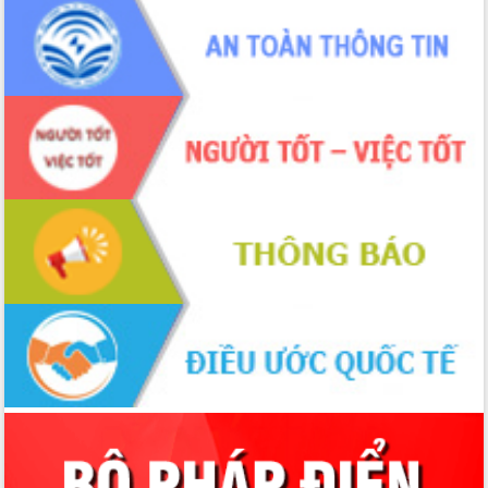
Đoàn thanh tra EC
Chủ tịch UBND tỉnh Tạ Anh Tuấn thăm,
chúc mừng các bệnh viện nhân Ngày
Thầy thuốc Việt Nam
Rộn ràng lễ hội truyền thống Sông
nước Đà Nông lần thứ I năm 2026
Kỳ họp Chuyên đề lần thứ Năm, HĐND
tỉnh Đắk Lắk thông qua các nghị quyết
quan trọng
Thống nhất danh sách giới thiệu ứng
cử đại biểu Quốc hội khoá XVI và đại
biểu HĐND tỉnh Đắk Lắk, nhiệm kỳ
2026-2031
Phát động hai phong trào thi đua quan
trọng trong kỷ nguyên mới
Hội nghị lần thứ tư Ban Chỉ đạo công
tác bầu cử tỉnh Đắk Lắk
Hội nghị Báo cáo viên Trung ương
tháng 01/2026
Phó Thủ tướng Hồ Quốc Dũng đánh giá