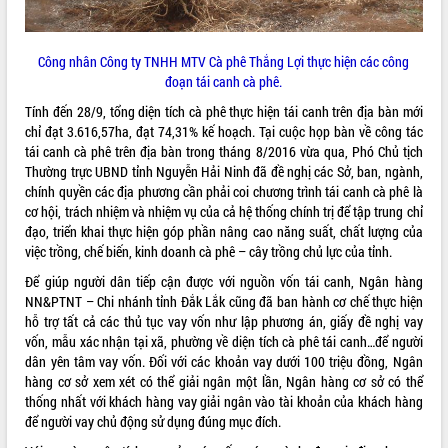
hiện nhiệm vụ quản lý tài sản công
hàng tuần
Công nhân Công ty TNHH MTV Cà phê Thắng Lợi thực hiện các công
Tháo gỡ những vướng mắc, đẩy mạnh
đoạn tái canh cà phê.
công tác cải cách thủ tục hành chính
tại Trung tâm Phục vụ hành chính
Tính đến 28/9, tổng diện tích cà phê thực hiện tái canh trên địa bàn mới
công tỉnh
chỉ đạt 3.616,57ha, đạt 74,31% kế hoạch. Tại cuộc họp bàn về công tác
Đắk Lắk: Tôn vinh 46 giải pháp tại Hội
tái canh cà phê trên địa bàn trong tháng 8/2016 vừa qua, Phó Chủ tịch
thi Sáng tạo Kỹ thuật 2024 - 2025
Thường trực UBND tỉnh Nguyễn Hải Ninh đã đề nghị các Sở, ban, ngành,
chính quyền các địa phương cần phải coi chương trình tái canh cà phê là
Đắk Lắk rà soát, điều chỉnh Đề án 190
cơ hội, trách nhiệm và nhiệm vụ của cả hệ thống chính trị để tập trung chỉ
về phát triển nuôi trồng thủy sản
đạo, triển khai thực hiện góp phần nâng cao năng suất, chất lượng của
Phó Chủ tịch UBND tỉnh Đắk Lắk
việc trồng, chế biến, kinh doanh cà phê – cây trồng chủ lực của tỉnh.
Trương Công Thái kiểm tra thực địa
Dự án cao tốc Khánh Hòa - Buôn Ma
Để giúp người dân tiếp cận được với nguồn vốn tái canh, Ngân hàng
Thuột
NN&PTNT – Chi nhánh tỉnh Đắk Lắk cũng đã ban hành cơ chế thực hiện
hỗ trợ tất cả các thủ tục vay vốn như lập phương án, giấy đề nghị vay
Định vị cà phê Việt Nam như một “di
vốn, mẫu xác nhận tại xã, phường về diện tích cà phê tái canh…để người
sản sống” trong dòng chảy toàn cầu
dân yên tâm vay vốn. Đối với các khoản vay dưới 100 triệu đồng, Ngân
Xây dựng nông thôn mới: Nâng cao đời
hàng cơ sở xem xét có thể giải ngân một lần, Ngân hàng cơ sở có thể
sống người dân từ những mô hình thiết
thống nhất với khách hàng vay giải ngân vào tài khoản của khách hàng
thực
để người vay chủ động sử dụng đúng mục đích.
Quyết liệt tháo gỡ vướng mắc, đẩy