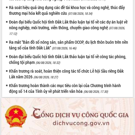
du khách thông qua Hệ thống cơ sở dữ
Rà soát hiệu quả ứng dụng các đề tài khoa học và công nghệ, thúc đẩy
liệu và Bản đồ số
thương mại hóa kết quả nghiên cứu
(07/08/2026, 18:34)
Tập huấn ứng dụng trí tuệ nhân tạo (AI)
Đoàn đại biểu Quốc hội tỉnh Đắk Lắk thảo luận tại tổ về các dự án luật về
trong thương mại điện tử năm 2026
nông nghiệp, môi trường, viễn thông, chuyển giao công nghệ
(07/08/2026,
Đoàn đại biểu Quốc hội tỉnh Đắk Lắk
17:12)
trao đổi thông tin trước Kỳ họp thứ
Ra mắt “Bản đồ số nông sản, sản phẩm OCOP, du lịch thôn buôn trên nền
nhất, Quốc hội khóa XVI
tảng số của tỉnh Đắk Lắk”
(07/08/2026, 16:46)
Quyết liệt cải cách hành chính, khơi
Đoàn đại biểu Quốc hội tỉnh Đắk Lắk thảo luận tại tổ về công tác phòng,
thông nguồn lực phát triển
chống tội phạm
(06/08/2026, 18:32)
Nâng cao hiệu lực, hiệu quả HĐND
tỉnh thông qua hiện đại hóa hành chính
Khẩn trương rà soát, hoàn thiện công tác tổ chức Lễ hội Sầu riêng Đắk
Lắk năm 2026
(06/08/2026, 18:27)
Xã Ea Phê gắn cải cách hành chính với
chuyển đổi số
Khẩn trương hoàn thành các mục tiêu còn lại của Chương trình hành
động số 14 của Tỉnh ủy về phát triển văn hóa
Phó Chủ tịch Thường trực UBND tỉnh
(06/08/2026, 17:30)
Hồ Thị Nguyên Thảo làm việc tại Trung
tâm Phục vụ hành chính công xã Ea
Phê
Xây dựng nền hành chính số đồng
hành cùng nông dân dân, doanh nghiệp
Giai đoạn 2026-2030, Đắk Lắk phấn