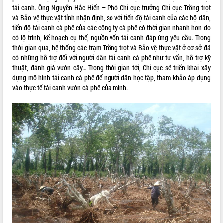
HĐND tỉnh thông qua điều chỉnh Quy
tái canh. Ông Nguyễn Hắc Hiển – Phó Chi cục trưởng Chi cục Trồng trọt
hoạch tỉnh thời kỳ 2021-2030
và Bảo vệ thực vật tỉnh nhận định, so với tiến độ tái canh của các hộ dân,
Hội thảo góp ý hồ sơ điều chỉnh quy
tiến độ tái canh cà phê của các công ty cà phê có thời gian nhanh hơn do
hoạch tỉnh Đắk Lắk thời kỳ 2021-2030,
có lộ trình, kế hoạch cụ thể, nguồn vốn tái canh đáp ứng yêu cầu. Trong
tầm nhìn đến năm 2050
thời gian qua, hệ thống các trạm Trồng trọt và Bảo vệ thực vật ở cơ sở đã
có những hỗ trợ đối với người dân tái canh cà phê như tư vấn, hỗ trợ kỹ
Nâng cao hiệu quả hoạt động của các
thuật, đánh giá vườn cây… Trong thời gian tới, Chi cục sẽ triển khai xây
doanh nghiệp nhà nước
dựng mô hình tái canh cà phê để người dân học tập, tham khảo áp dụng
Hội nghị triển khai kết nối mạng
vào thực tế tái canh vườn cà phê của mình.
truyền số liệu chuyên dùng phục vụ cơ
quan Đảng, Nhà nước
Lễ phát động chuỗi hoạt động chung
tay làm sạch môi trường
Xã Ea Kar bước chuyển mình trong
công tác cải cách hành chính mô hình
mới
UBND tỉnh họp báo định kỳ tháng 4
năm 2026
Hội thảo khoa học “Giải pháp thúc đẩy
phát triển nền kinh tế xanh tại tỉnh
Đắk Lắk”
Tăng cường giám sát, đôn đốc thực