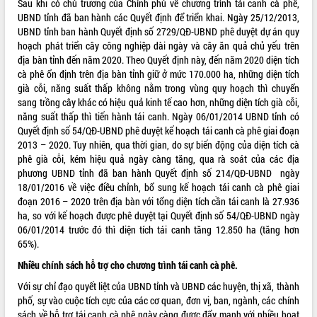
Sau khi có chủ trương của Chính phủ về chương trình tái canh cà phê,
UBND tỉnh đã ban hành các Quyết định để triển khai. Ngày 25/12/2013,
ĐIỂM TIN VĂN BẢN
UBND tỉnh ban hành Quyết định số 2729/QĐ-UBND phê duyệt dự án quy
hoạch phát triển cây công nghiệp dài ngày và cây ăn quả chủ yếu trên
QUY HOẠCH - KẾ HOẠCH
địa bàn tỉnh đến năm 2020. Theo Quyết định này, đến năm 2020 diện tích
cà phê ổn định trên địa bàn tỉnh giữ ở mức 170.000 ha, những diện tích
già cỗi, năng suất thấp không nằm trong vùng quy hoạch thì chuyển
sang trồng cây khác có hiệu quả kinh tế cao hơn, những diện tích già cỗi,
năng suất thấp thì tiến hành tái canh. Ngày 06/01/2014 UBND tỉnh có
Quyết định số 54/QĐ-UBND phê duyệt kế hoạch tái canh cà phê giai đoạn
2013 – 2020. Tuy nhiên, qua thời gian, do sự biến động của diện tích cà
phê già cỗi, kém hiệu quả ngày càng tăng, qua rà soát của các địa
phương UBND tỉnh đã ban hành Quyết định số 214/QĐ-UBND ngày
18/01/2016 về việc điều chỉnh, bổ sung kế hoạch tái canh cà phê giai
đoạn 2016 – 2020 trên địa bàn với tổng diện tích cần tái canh là 27.936
ha, so với kế hoạch được phê duyệt tại Quyết định số 54/QĐ-UBND ngày
06/01/2014 trước đó thì diện tích tái canh tăng 12.850 ha (tăng hơn
65%).
Nhiều chính sách hỗ trợ cho chương trình tái canh cà phê.
Với sự chỉ đạo quyết liệt của UBND tỉnh và UBND các huyện, thị xã, thành
phố, sự vào cuộc tích cực của các cơ quan, đơn vị, ban, ngành, các chính
sách về hỗ trợ tái canh cà phê ngày càng được đẩy mạnh với nhiều hoạt