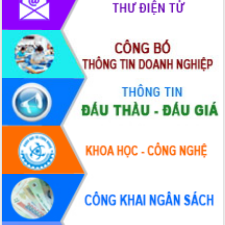
Ngày hội bầu cử đại biểu Quốc hội
khóa XVI và HĐND các cấp nhiệm kỳ
2026-2031
Đảm bảo cuộc bầu cử đại biểu Quốc
hội và đại biểu HĐND các cấp diễn ra
an toàn, hiệu quả, đúng quy định
Thủ tướng Chính phủ Phạm Minh Chính
kiểm tra, chỉ đạo hoàn thành các dự
án cao tốc và thăm khu tái định cư tại
Đắk Lắk
Sôi nổi Hội đua ngựa truyền thống Gò
Thì Thùng mừng Xuân Bính Ngọ 2026
Lãnh đạo tỉnh dâng hương tưởng niệm
tại Đập Đồng Cam đầu Xuân Bính Ngọ
Ngành nông nghiệp phấn đấu tăng
trưởng đạt 5,86% trong năm 2026
UBND tỉnh Đắk Lắk triển khai công tác
quốc phòng, quân sự địa phương năm
2026
Đắk Lắk tập trung toàn lực khắc phục
tồn tại IUU, sẵn sàng làm việc với