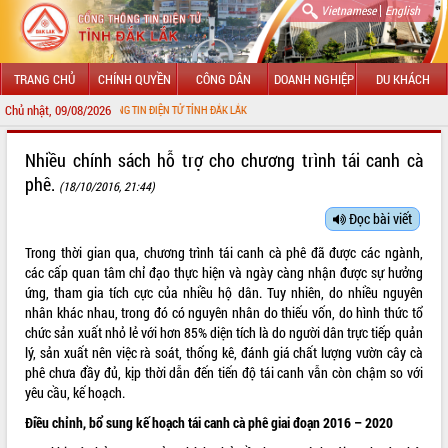
|
Vietnamese
English
TRANG CHỦ
CHÍNH QUYỀN
CÔNG DÂN
DOANH NGHIỆP
DU KHÁCH
Chủ nhật, 09/08/2026
ỚI CỔNG THÔNG TIN ĐIỆN TỬ TỈNH ĐẮK LẮK
GIỚI THIỆU
Nhiều chính sách hỗ trợ cho chương trình tái canh cà
phê.
(18/10/2016, 21:44)
LÃNH ĐẠO UBND TỈNH
Đọc bài viết
TIN TỨC SỰ KIỆN
Trong thời gian qua, chương trình tái canh cà phê đã được các ngành,
SỞ, BAN, NGÀNH
các cấp quan tâm chỉ đạo thực hiện và ngày càng nhận được sự hưởng
ứng, tham gia tích cực của nhiều hộ dân. Tuy nhiên, do nhiều nguyên
UBND CÁC XÃ, PHƯỜNG
nhân khác nhau, trong đó có nguyên nhân do thiếu vốn, do hình thức tổ
chức sản xuất nhỏ lẻ với hơn 85% diện tích là do người dân trực tiếp quản
lý, sản xuất nên việc rà soát, thống kê, đánh giá chất lượng vườn cây cà
THÔNG TIN CHỈ ĐẠO ĐIỀU HÀNH
phê chưa đầy đủ, kịp thời dẫn đến tiến độ tái canh vẫn còn chậm so với
yêu cầu, kế hoạch.
HỆ THỐNG VĂN BẢN
Điều chỉnh, bổ sung kế hoạch tái canh cà phê giai đoạn 2016 – 2020
VĂN BẢN HĐND TỈNH