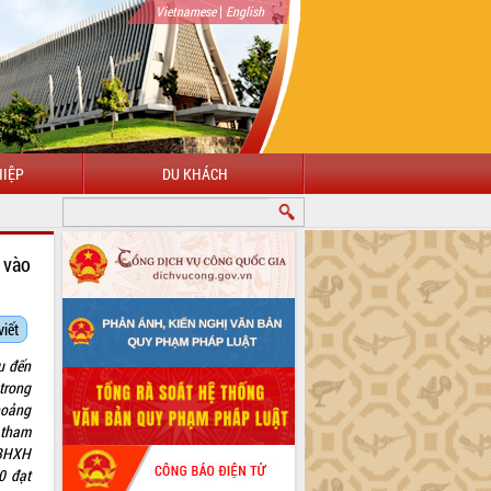
|
Vietnamese
English
IỆP
DU KHÁCH
CHÀO MỪNG ĐẾN VỚI CỔNG THÔNG TIN ĐIỆN TỬ TỈNH ĐẮK LẮK
 vào
viết
u đến
trong
hoảng
 tham
 BHXH
0 đạt