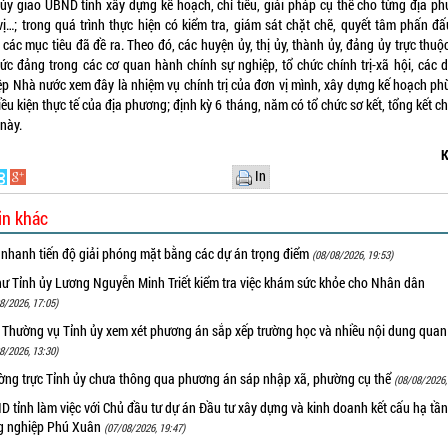
 ủy giao UBND tỉnh xây dựng kế hoạch, chỉ tiêu, giải pháp cụ thể cho từng địa ph
vị…; trong quá trình thực hiện có kiểm tra, giám sát chặt chẽ, quyết tâm phấn đấ
các mục tiêu đã đề ra. Theo đó, các huyện ủy, thị ủy, thành ủy, đảng ủy trực thuộ
hức đảng trong các cơ quan hành chính sự nghiệp, tổ chức chính trị-xã hội, các 
ệp Nhà nước xem đây là nhiệm vụ chính trị của đơn vị mình, xây dựng kế hoạch ph
iều kiện thực tế của địa phương; định kỳ 6 tháng, năm có tổ chức sơ kết, tổng kết 
 này.
K
In
in khác
 nhanh tiến độ giải phóng mặt bằng các dự án trọng điểm
(08/08/2026, 19:53)
hư Tỉnh ủy Lương Nguyễn Minh Triết kiểm tra việc khám sức khỏe cho Nhân dân
8/2026, 17:05)
 Thường vụ Tỉnh ủy xem xét phương án sắp xếp trường học và nhiều nội dung quan
8/2026, 13:30)
ờng trực Tỉnh ủy chưa thông qua phương án sáp nhập xã, phường cụ thể
(08/08/2026,
 tỉnh làm việc với Chủ đầu tư dự án Đầu tư xây dựng và kinh doanh kết cấu hạ tầ
g nghiệp Phú Xuân
(07/08/2026, 19:47)