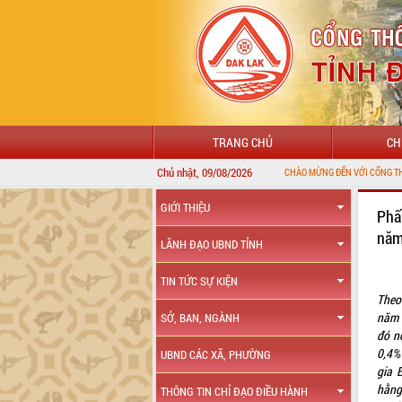
TRANG CHỦ
CH
Chủ nhật, 09/08/2026
GIỚI THIỆU
Phấ
năm
LÃNH ĐẠO UBND TỈNH
TIN TỨC SỰ KIỆN
Theo
năm 
SỞ, BAN, NGÀNH
đó n
0,4%
UBND CÁC XÃ, PHƯỜNG
gia 
hằng
THÔNG TIN CHỈ ĐẠO ĐIỀU HÀNH