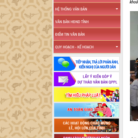
khoả
HỆ THỐNG VĂN BẢN
VĂN BẢN HĐND TỈNH
ĐIỂM TIN VĂN BẢN
QUY HOẠCH - KẾ HOẠCH