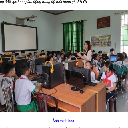
ng 30% lực lượng lao động trong độ tuổi tham gia BHXH…
Ảnh minh họa.