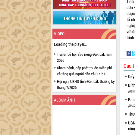
Tỉnh
đơn 
được 
tổ c
nghi
với đ
VIDEO
trình
Loading the player...
Trailer Lễ hội Sầu riêng Đắk Lắk năm
2026
Các t
Khám bệnh, cấp phát thuốc miễn phí
và tặng quà người dân xã Cư Pui
Đẩy
Hội nghị UBND tỉnh Đắk Lắk thường kỳ
Bí t
tháng 7/2026
(08/0
Lễ truy tặng danh hiệu “Bà Mẹ Việt
Ban
ALBUM ẢNH
Nam Anh hùng” và trao Huân chương
(08/0
Lao động
Thư
UBND tỉnh Đắk Lắk triển khai nhiệm
vụ 6 tháng cuối năm 2026
UBND
Kỳ họp thứ Hai, Hội đồng nhân dân
côn
tỉnh khóa XI quyết nghị nhiều nội dung