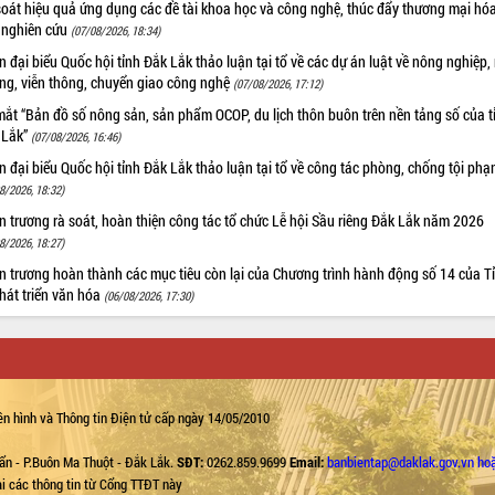
oát hiệu quả ứng dụng các đề tài khoa học và công nghệ, thúc đẩy thương mại hóa
 nghiên cứu
(07/08/2026, 18:34)
 đại biểu Quốc hội tỉnh Đắk Lắk thảo luận tại tổ về các dự án luật về nông nghiệp,
ờng, viễn thông, chuyển giao công nghệ
(07/08/2026, 17:12)
ắt “Bản đồ số nông sản, sản phẩm OCOP, du lịch thôn buôn trên nền tảng số của t
 Lắk”
(07/08/2026, 16:46)
 đại biểu Quốc hội tỉnh Đắk Lắk thảo luận tại tổ về công tác phòng, chống tội ph
8/2026, 18:32)
 trương rà soát, hoàn thiện công tác tổ chức Lễ hội Sầu riêng Đắk Lắk năm 2026
8/2026, 18:27)
 trương hoàn thành các mục tiêu còn lại của Chương trình hành động số 14 của T
hát triển văn hóa
(06/08/2026, 17:30)
n hình và Thông tin Điện tử cấp ngày 14/05/2010
ẩn - P.Buôn Ma Thuột - Đắk Lắk.
SĐT:
0262.859.9699
Email:
banbientap@daklak.gov.vn ho
lại các thông tin từ Cổng TTĐT này