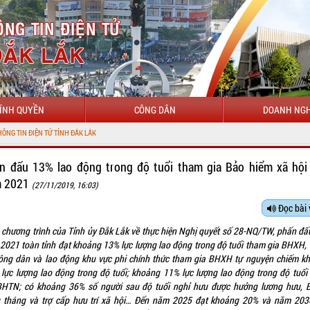
ÍNH QUYỀN
CÔNG DÂN
DOANH NGH
n đấu 13% lao động trong độ tuổi tham gia Bảo hiểm xã hội
 2021
(27/11/2019, 16:03)
Đọc bài 
 chương trình của Tỉnh ủy Đắk Lắk về thực hiện Nghị quyết số 28-NQ/TW, phấn đấ
2021 toàn tỉnh đạt khoảng 13% lực lượng lao động trong độ tuổi tham gia BHXH, 
ông dân và lao động khu vực phi chính thức tham gia BHXH tự nguyện chiếm k
 lực lượng lao động trong độ tuổi; khoảng 11% lực lượng lao động trong độ tuổi
BHTN; có khoảng 36% số người sau độ tuổi nghỉ hưu được hưởng lương hưu,
 tháng và trợ cấp hưu trí xã hội… Đến năm 2025 đạt khoảng 20% và năm 203