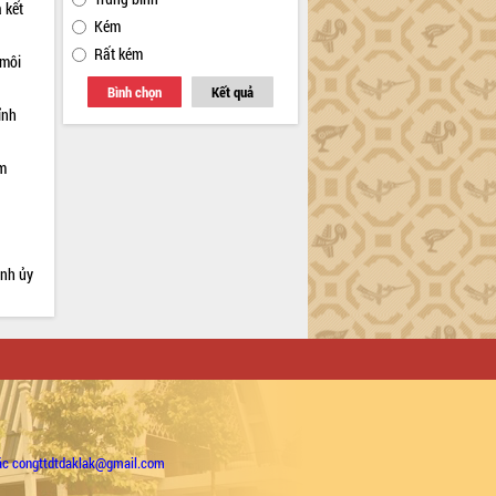
 kết
Kém
Rất kém
 môi
Bình chọn
Kết quả
ỉnh
ạm
ỉnh ủy
ặc congttdtdaklak@gmail.com