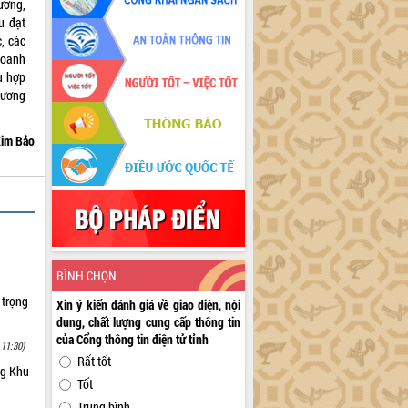
ương,
u đạt
c, các
doanh
ù hợp
chương
im Bảo
BÌNH CHỌN
 trọng
Xin ý kiến đánh giá về giao diện, nội
dung, chất lượng cung cấp thông tin
của Cổng thông tin điện tử tỉnh
 11:30)
Rất tốt
ng Khu
Tốt
Trung bình