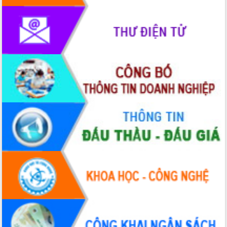
UBND tỉnh họp báo định kỳ tháng 4
năm 2026
Hội thảo khoa học “Giải pháp thúc đẩy
phát triển nền kinh tế xanh tại tỉnh
Đắk Lắk”
Tăng cường giám sát, đôn đốc thực
hiện nhiệm vụ quản lý tài sản công
hàng tuần
Tháo gỡ những vướng mắc, đẩy mạnh
công tác cải cách thủ tục hành chính
tại Trung tâm Phục vụ hành chính
công tỉnh
Đắk Lắk: Tôn vinh 46 giải pháp tại Hội
thi Sáng tạo Kỹ thuật 2024 - 2025
Đắk Lắk rà soát, điều chỉnh Đề án 190
về phát triển nuôi trồng thủy sản
Phó Chủ tịch UBND tỉnh Đắk Lắk
Trương Công Thái kiểm tra thực địa
Dự án cao tốc Khánh Hòa - Buôn Ma
Thuột