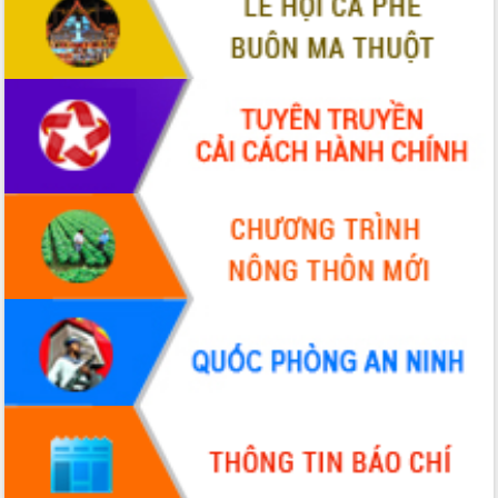
hiện Đề án 06 của Chính phủ
Họp báo thông tin về Hội nghị Công bố
Quy hoạch và Xúc tiến đầu tư tỉnh Đắk
Lắk
Khơi thông điểm nghẽn, đẩy nhanh
giải ngân vốn khắc phục thiên tai
HĐND tỉnh thông qua điều chỉnh Quy
hoạch tỉnh thời kỳ 2021-2030
Hội thảo góp ý hồ sơ điều chỉnh quy
hoạch tỉnh Đắk Lắk thời kỳ 2021-2030,
tầm nhìn đến năm 2050
Nâng cao hiệu quả hoạt động của các
doanh nghiệp nhà nước
Hội nghị triển khai kết nối mạng
truyền số liệu chuyên dùng phục vụ cơ
quan Đảng, Nhà nước
Lễ phát động chuỗi hoạt động chung
tay làm sạch môi trường
Xã Ea Kar bước chuyển mình trong
công tác cải cách hành chính mô hình
mới