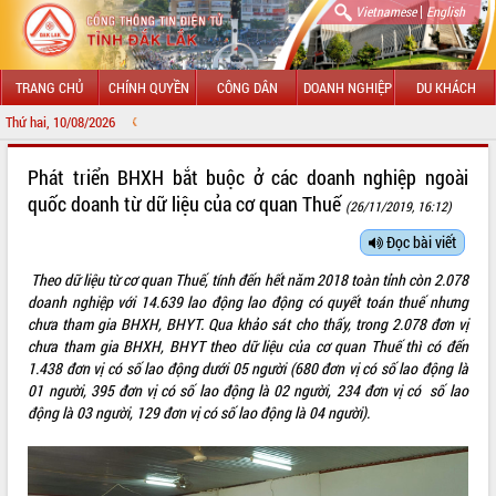
|
Vietnamese
English
TRANG CHỦ
CHÍNH QUYỀN
CÔNG DÂN
DOANH NGHIỆP
DU KHÁCH
Thứ hai, 10/08/2026
CHÀO MỪNG
GIỚI THIỆU
Phát triển BHXH bắt buộc ở các doanh nghiệp ngoài
quốc doanh từ dữ liệu của cơ quan Thuế
(26/11/2019, 16:12)
LÃNH ĐẠO UBND TỈNH
Đọc bài viết
TIN TỨC SỰ KIỆN
Theo dữ liệu từ cơ quan Thuế, tính đến hết năm 2018 toàn tỉnh còn 2.078
SỞ, BAN, NGÀNH
doanh nghiệp với 14.639 lao động lao động có quyết toán thuế nhưng
chưa tham gia BHXH, BHYT. Qua khảo sát cho thấy, trong 2.078 đơn vị
UBND CÁC XÃ, PHƯỜNG
chưa tham gia BHXH, BHYT theo dữ liệu của cơ quan Thuế thì có đến
1.438 đơn vị có số lao động dưới 05 người (680 đơn vị có số lao động là
01 người, 395 đơn vị có số lao động là 02 người, 234 đơn vị có số lao
THÔNG TIN CHỈ ĐẠO ĐIỀU HÀNH
động là 03 người, 129 đơn vị có số lao động là 04 người).
HỆ THỐNG VĂN BẢN
VĂN BẢN HĐND TỈNH