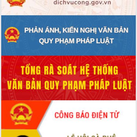
sầu riêng tại Đắk Lắk
Trình diễn nghệ thuật chế biến các
món ăn từ sầu riêng
Đắk Lắk công bố Quy hoạch và xúc
tiến đầu tư tỉnh
Ngành cá ngừ Đắk Lắk chủ động thích
ứng để giữ vững thị trường xuất khẩu
Diễn đàn Kinh tế tư nhân Việt Nam đột
phá cơ chế - Hợp tác công tư
Đề án 06 tạo bước ngoặt đột phá trong
cải cách hành chính tỉnh Đắk Lắk
Kết nối tour, đẩy mạnh chuyển đổi số
để phát triển du lịch Đắk Lắk
Khởi động Dự án Đầu tư xây dựng hạ
tầng kỹ thuật Cụm công nghiệp Tân
Tiến
Gặp mặt các cơ quan báo chí nhân Kỷ
niệm 101 năm Ngày Báo chí Cách
mạng Việt Nam
Đắk Lắk sơ kết 4 năm triển khai thực