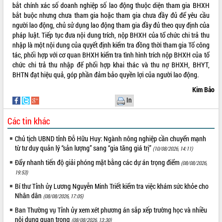
bắt chính xác số doanh nghiệp số lao động thuộc diện tham gia BHXH
VIDEO
bắt buộc nhưng chưa tham gia hoặc tham gia chưa đầy đủ để yêu cầu
người lao động, chủ sử dụng lao động tham gia đầy đủ theo quy định của
pháp luật. Tiếp tục đưa nội dung trích, nộp BHXH của tổ chức chi trả thu
nhập là một nội dung của quyết định kiểm tra đồng thời tham gia Tổ công
tác, phối hợp với cơ quan BHXH kiểm tra tình hình trích nộp BHXH của tổ
chức chi trả thu nhập để phối hợp khai thác và thu nợ BHXH, BHYT,
BHTN đạt hiệu quả, góp phần đảm bảo quyền lợi của người lao động.
Kim Bảo
In
Trailer Lễ hội Sầu riêng Đắk Lắk năm
Các tin khác
2026
Khám bệnh, cấp phát thuốc miễn phí
Chủ tịch UBND tỉnh Đỗ Hữu Huy: Ngành nông nghiệp cần chuyển mạnh
và tặng quà người dân xã Cư Pui
từ tư duy quản lý “sản lượng” sang “gia tăng giá trị”
(10/08/2026, 14:11)
Hội nghị UBND tỉnh Đắk Lắk thường kỳ
Đẩy nhanh tiến độ giải phóng mặt bằng các dự án trọng điểm
(08/08/2026,
tháng 7/2026
19:53)
Lễ truy tặng danh hiệu “Bà Mẹ Việt
Bí thư Tỉnh ủy Lương Nguyễn Minh Triết kiểm tra việc khám sức khỏe cho
ALBUM ẢNH
Nam Anh hùng” và trao Huân chương
Nhân dân
(08/08/2026, 17:05)
Lao động
Ban Thường vụ Tỉnh ủy xem xét phương án sắp xếp trường học và nhiều
UBND tỉnh Đắk Lắk triển khai nhiệm
nội dung quan trọng
(08/08/2026, 13:30)
vụ 6 tháng cuối năm 2026