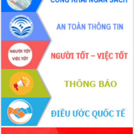
Định vị cà phê Việt Nam như một “di
sản sống” trong dòng chảy toàn cầu
Xây dựng nông thôn mới: Nâng cao đời
sống người dân từ những mô hình thiết
thực
Quyết liệt tháo gỡ vướng mắc, đẩy
nhanh tiến độ các dự án trọng điểm
trong Khu kinh tế Nam Phú Yên
Hòn Yến phát triển du lịch gắn với bảo
tồn biển
Lấy ý kiến điều chỉnh Quy hoạch tỉnh
Đắk Lắk thời kỳ 2021-2030, tầm nhìn
đến năm 2050
Phát động chiến dịch 30 ngày đêm
giải phóng mặt bằng Tuyến đường bộ
ven biển
Đắk Lắk nỗ lực thúc đẩy tăng trưởng
kinh tế từ 10% trở lên trong Quý
II/2026
Đắk Lắk ký kết thỏa thuận hợp tác về
chuyển đổi số giai đoạn 2026 – 2030