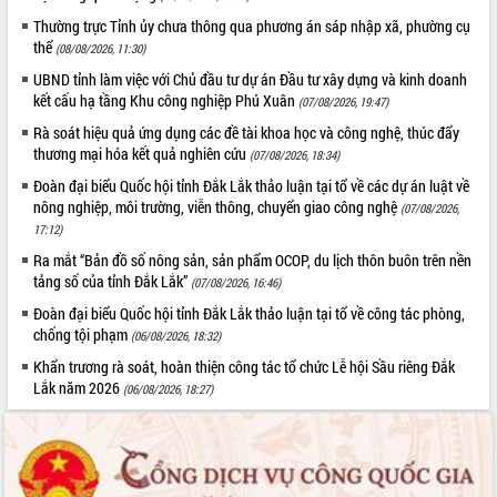
Kỳ họp thứ Hai, Hội đồng nhân dân
Thường trực Tỉnh ủy chưa thông qua phương án sáp nhập xã, phường cụ
thể
tỉnh khóa XI quyết nghị nhiều nội dung
(08/08/2026, 11:30)
quan trọng
UBND tỉnh làm việc với Chủ đầu tư dự án Đầu tư xây dựng và kinh doanh
Bí thư Tỉnh ủy Lương Nguyễn Minh
kết cấu hạ tầng Khu công nghiệp Phú Xuân
(07/08/2026, 19:47)
Triết thăm, tặng quà người có công với
Rà soát hiệu quả ứng dụng các đề tài khoa học và công nghệ, thúc đẩy
cách mạng
LIÊN KẾT WEB
thương mại hóa kết quả nghiên cứu
(07/08/2026, 18:34)
Rà soát, hoàn thiện hệ thống thiết chế
Đoàn đại biểu Quốc hội tỉnh Đắk Lắk thảo luận tại tổ về các dự án luật về
văn hóa, thể thao đáp ứng yêu cầu
nông nghiệp, môi trường, viễn thông, chuyển giao công nghệ
(07/08/2026,
phát triển mới
17:12)
Thường trực HĐND tỉnh Đắk Lắk gặp
THỐNG KÊ TRUY CẬP
Ra mắt “Bản đồ số nông sản, sản phẩm OCOP, du lịch thôn buôn trên nền
mặt Đoàn chuyên gia y tế TP. Hồ Chí
tảng số của tỉnh Đắk Lắk”
(07/08/2026, 16:46)
Minh
Hôm nay:
22856
Đoàn đại biểu Quốc hội tỉnh Đắk Lắk thảo luận tại tổ về công tác phòng,
Lễ truy điệu và an táng hài cốt liệt sĩ
Tất cả:
66135970
chống tội phạm
tại Nghĩa trang Liệt sĩ xã Sơn Hòa
(06/08/2026, 18:32)
Bàn giải pháp tháo gỡ khó khăn trong
Khẩn trương rà soát, hoàn thiện công tác tổ chức Lễ hội Sầu riêng Đắk
xuất khẩu sầu riêng và triển khai quy
Lắk năm 2026
(06/08/2026, 18:27)
định EUDR
Thứ trưởng Bộ Nông nghiệp và Môi
trường Nguyễn Hoàng Hiệp khảo sát
vùng trồng và doanh nghiệp đóng gói