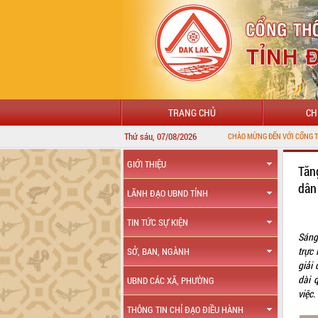
TRANG CHỦ
CH
Thứ sáu, 07/08/2026
GIỚI THIỆU
Tăn
dâ
LÃNH ĐẠO UBND TỈNH
TIN TỨC SỰ KIỆN
Sáng
trực
SỞ, BAN, NGÀNH
giải
dài 
UBND CÁC XÃ, PHƯỜNG
việc.
THÔNG TIN CHỈ ĐẠO ĐIỀU HÀNH