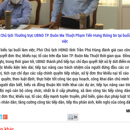
 Chủ tịch Thường trực UBND TP. Buôn Ma Thuột Phạm Tiến Hưng thông tin tại buổi
việc
 biểu tại buổi làm việc, Phó Chủ tịch HĐND tỉnh Trần Phú Hùng đánh giá cao côn
quyết đơn thư, khiếu nại, tố cáo trên địa bàn TP. Buôn Ma Thuột thời gian qua. Đồn
hị, trong thời gian tới, UBND thành phố tiếp tục chỉ đạo quyết liệt xử lý dứt điểm 
iệc khiếu kiện kéo dài; tiếp tục nâng cao trách nhiệm của người đứng đầu các cơ
ị, tích cực chỉ đạo các cấp chính quyền tiếp nhận, xử lý đơn thư khiếu nại tố cá
 quyền, theo luật định; thực hiện tốt công tác quy hoạch, công khai dân chủ minh
gười dân biết, hiểu và đồng thuận khi triển khai các dự án; tiếp tục nâng cao tr
đội ngũ cán bộ công chức, nhất là ở cấp phường, xã làm công tác tiếp công dân,
 đơn thư, khiếu nại, tố cáo; đẩy mạnh tuyên truyền, phổ biến, giáo dục pháp luật t
à nhân dân; tăng cường công tác tiếp dân, tiếp thu phản ánh, kiến nghị của công d
Mi
In
in khác