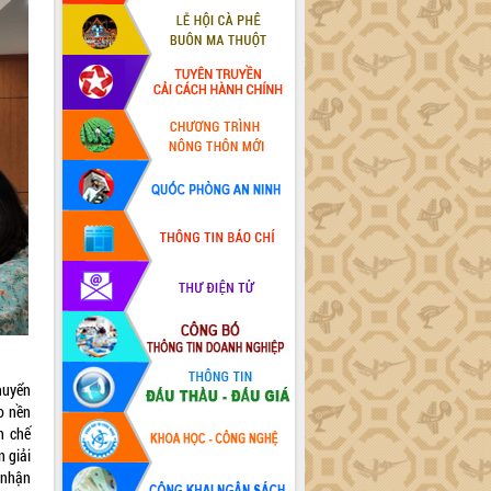
huyển
ào nền
n chế
n giải
 nhận