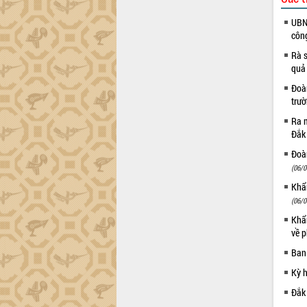
trường Nguyễn Hoàng Hiệp khảo sát
vùng trồng và doanh nghiệp đóng gói
UBND
sầu riêng tại Đắk Lắk
côn
Trình diễn nghệ thuật chế biến các
Rà s
món ăn từ sầu riêng
quả
Đắk Lắk công bố Quy hoạch và xúc
Đoàn
tiến đầu tư tỉnh
trư
Ngành cá ngừ Đắk Lắk chủ động thích
Ra m
ứng để giữ vững thị trường xuất khẩu
Đắk
Diễn đàn Kinh tế tư nhân Việt Nam đột
phá cơ chế - Hợp tác công tư
Đoàn
(06/0
Đề án 06 tạo bước ngoặt đột phá trong
cải cách hành chính tỉnh Đắk Lắk
Khẩn
Kết nối tour, đẩy mạnh chuyển đổi số
(06/0
để phát triển du lịch Đắk Lắk
Khẩn
Khởi động Dự án Đầu tư xây dựng hạ
về p
tầng kỹ thuật Cụm công nghiệp Tân
Ban
Tiến
Kỳ 
Gặp mặt các cơ quan báo chí nhân Kỷ
niệm 101 năm Ngày Báo chí Cách
Đắk
mạng Việt Nam