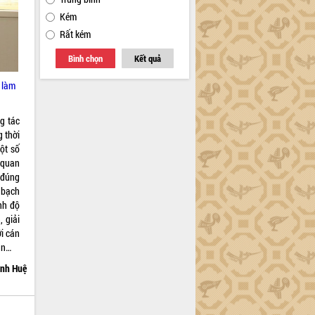
Kém
Rất kém
Bình chọn
Kết quả
 làm
g tác
g thời
một số
 quan
o đúng
 bạch
ình độ
 giải
ới cán
ân…
nh Huệ