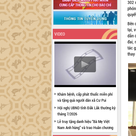
302 đ
phón
quyết
Bên c
tại,
VIDEO
dẫn đ
đai, 
tác 
thay 
Khám bệnh, cấp phát thuốc miễn phí
và tặng quà người dân xã Cư Pui
Hội nghị UBND tỉnh Đắk Lắk thường kỳ
tháng 7/2026
Lễ truy tặng danh hiệu “Bà Mẹ Việt
Nam Anh hùng” và trao Huân chương
Lao động