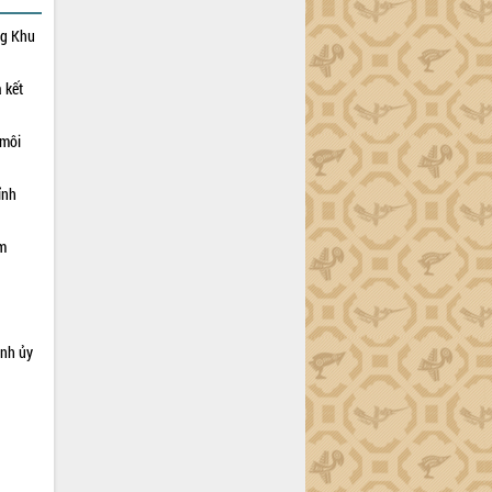
ng Khu
 kết
 môi
ỉnh
ạm
ỉnh ủy