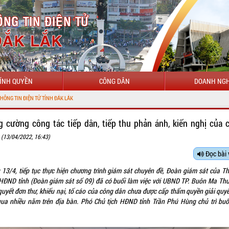
ÍNH QUYỀN
CÔNG DÂN
DOANH NGH
C
g cường công tác tiếp dân, tiếp thu phản ánh, kiến nghị của 
n
(13/04/2022, 16:43)
Đọc bài 
 13/4, tiếp tục thực hiện chương trình giám sát chuyên đề, Đoàn giám sát của T
 HĐND tỉnh (Đoàn giám sát số 09) đã có buổi làm việc với UBND TP. Buôn Ma Thu
 quyết đơn thư, khiếu nại, tố cáo của công dân chưa được cấp thẩm quyền giải quyế
qua nhiều năm trên địa bàn. Phó Chủ tịch HĐND tỉnh Trần Phú Hùng chủ trì buổ