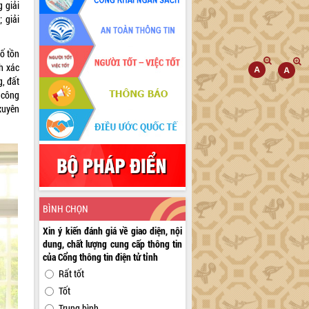
g giải
 giải
số tồn
h xác
g, đất
m công
xuyên
BÌNH CHỌN
Xin ý kiến đánh giá về giao diện, nội
dung, chất lượng cung cấp thông tin
của Cổng thông tin điện tử tỉnh
Rất tốt
Tốt
Trung bình