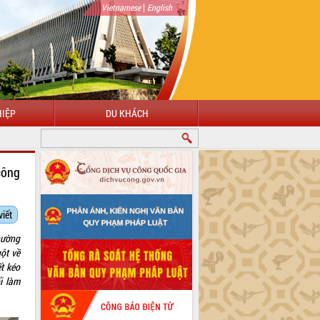
|
Vietnamese
English
IỆP
DU KHÁCH
HÀO MỪNG ĐẾN VỚI CỔNG THÔNG TIN ĐIỆN TỬ TỈNH ĐẮK LẮK
công
viết
hường
ột về
t kéo
i làm