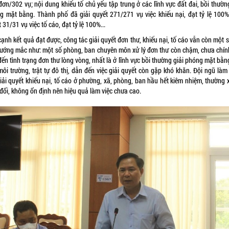
ơn/302 vụ; nội dung khiếu tố chủ yếu tập trung ở các lĩnh vực đất đai, bồi thườn
g mặt bằng. Thành phố đã giải quyết 271/271 vụ việc khiếu nại, đạt tỷ lệ 100%;
 31/31 vụ việc tố cáo, đạt tỷ lệ 100%...
ạnh kết quả đạt được, công tác giải quyết đơn thư, khiếu nại, tố cáo vẫn còn một 
 vướng mắc như: một số phòng, ban chuyên môn xử lý đơn thư còn chậm, chưa chín
ến tình trạng đơn thư lòng vòng, nhất là ở lĩnh vực bồi thường giải phóng mặt bằn
môi trường, trật tự đô thị, dẫn đến việc giải quyết còn gặp khó khăn. Đội ngũ là
giải quyết khiếu nại, tố cáo ở phường, xã, phòng, ban hầu hết kiêm nhiệm, thường 
đổi, không ổn định nên hiệu quả làm việc chưa cao.