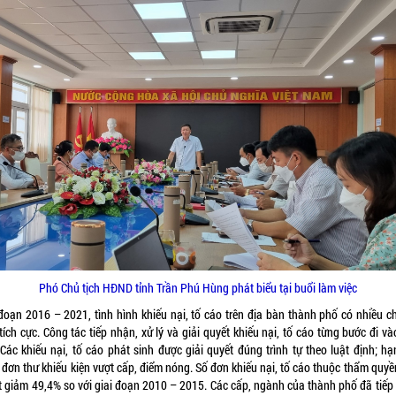
Phó Chủ tịch HĐND tỉnh Trần Phú Hùng phát biểu tại buổi làm việc
 đoạn 2016 – 2021, tình hình khiếu nại, tố cáo trên địa bàn thành phố có nhiều c
tích cực. Công tác tiếp nhận, xử lý và giải quyết khiếu nại, tố cáo từng bước đi v
 Các khiếu nại, tố cáo phát sinh được giải quyết đúng trình tự theo luật định; hạ
đơn thư khiếu kiện vượt cấp, điểm nóng. Số đơn khiếu nại, tố cáo thuộc thẩm quyề
t giảm 49,4% so với giai đoạn 2010 – 2015. Các cấp, ngành của thành phố đã tiếp