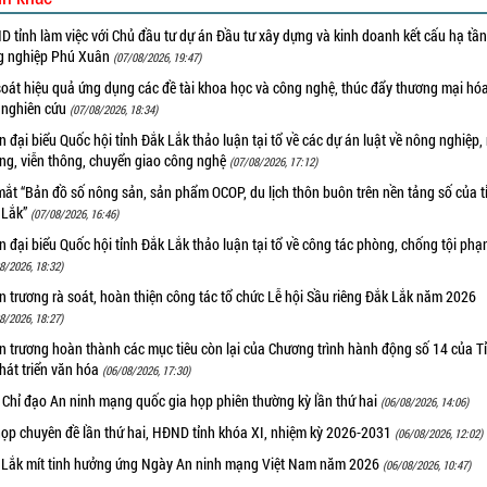
 tỉnh làm việc với Chủ đầu tư dự án Đầu tư xây dựng và kinh doanh kết cấu hạ tầ
g nghiệp Phú Xuân
(07/08/2026, 19:47)
oát hiệu quả ứng dụng các đề tài khoa học và công nghệ, thúc đẩy thương mại hóa
 nghiên cứu
(07/08/2026, 18:34)
 đại biểu Quốc hội tỉnh Đắk Lắk thảo luận tại tổ về các dự án luật về nông nghiệp,
ờng, viễn thông, chuyển giao công nghệ
(07/08/2026, 17:12)
ắt “Bản đồ số nông sản, sản phẩm OCOP, du lịch thôn buôn trên nền tảng số của t
 Lắk”
(07/08/2026, 16:46)
 đại biểu Quốc hội tỉnh Đắk Lắk thảo luận tại tổ về công tác phòng, chống tội ph
8/2026, 18:32)
 trương rà soát, hoàn thiện công tác tổ chức Lễ hội Sầu riêng Đắk Lắk năm 2026
8/2026, 18:27)
 trương hoàn thành các mục tiêu còn lại của Chương trình hành động số 14 của T
hát triển văn hóa
(06/08/2026, 17:30)
 Chỉ đạo An ninh mạng quốc gia họp phiên thường kỳ lần thứ hai
(06/08/2026, 14:06)
họp chuyên đề lần thứ hai, HĐND tỉnh khóa XI, nhiệm kỳ 2026-2031
(06/08/2026, 12:02)
 Lắk mít tinh hưởng ứng Ngày An ninh mạng Việt Nam năm 2026
(06/08/2026, 10:47)