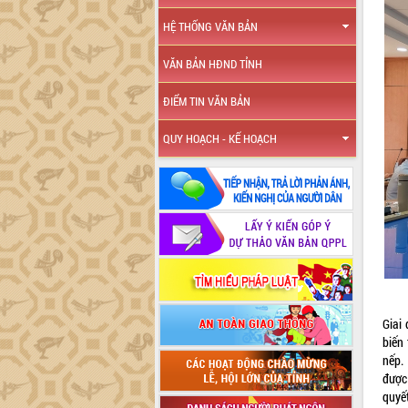
HỆ THỐNG VĂN BẢN
VĂN BẢN HĐND TỈNH
ĐIỂM TIN VĂN BẢN
QUY HOẠCH - KẾ HOẠCH
Giai
biến 
nếp.
được 
quyế