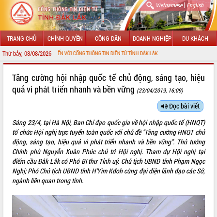
|
Vietnamese
English
TRANG CHỦ
CHÍNH QUYỀN
CÔNG DÂN
DOANH NGHIỆP
DU KHÁCH
Thứ bảy, 08/08/2026
HÀO MỪNG ĐẾN VỚI CỔNG THÔNG TIN ĐIỆN TỬ TỈNH ĐẮK LẮK
GIỚI THIỆU
Tăng cường hội nhập quốc tế chủ động, sáng tạo, hiệu
quả vì phát triển nhanh và bền vững
(23/04/2019, 16:09)
LÃNH ĐẠO UBND TỈNH
Đọc bài viết
TIN TỨC SỰ KIỆN
Sáng 23/4, tại Hà Nội, Ban Chỉ đạo quốc gia về hội nhập quốc tế (HNQT)
SỞ, BAN, NGÀNH
tổ chức Hội nghị trực tuyến toàn quốc với chủ đề “Tăng cường HNQT chủ
động, sáng tạo, hiệu quả vì phát triển nhanh và bền vững”. Thủ tướng
UBND CÁC XÃ, PHƯỜNG
Chính phủ Nguyễn Xuân Phúc chủ trì Hội nghị. Tham dự Hội nghị tại
điểm cầu Đắk Lắk có Phó Bí thư Tỉnh uỷ, Chủ tịch UBND tỉnh Phạm Ngọc
Nghị; Phó Chủ tịch UBND tỉnh H’Yim Kđoh cùng đại diện lãnh đạo các Sở,
THÔNG TIN CHỈ ĐẠO ĐIỀU HÀNH
ngành liên quan trong tỉnh.
HỆ THỐNG VĂN BẢN
VĂN BẢN HĐND TỈNH