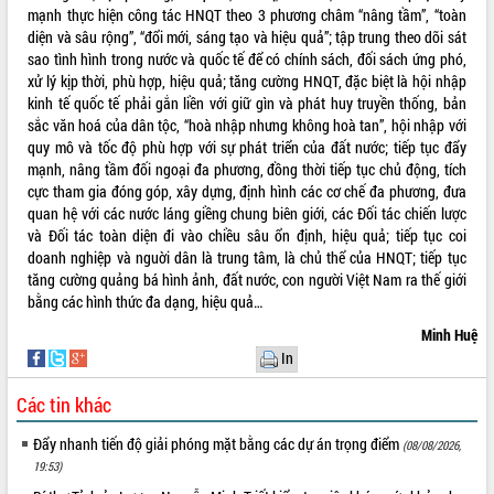
mạnh thực hiện công tác HNQT theo 3 phương châm “nâng tầm”, “toàn
diện và sâu rộng”, “đổi mới, sáng tạo và hiệu quả”; tập trung theo dõi sát
sao tình hình trong nước và quốc tế để có chính sách, đối sách ứng phó,
xử lý kịp thời, phù hợp, hiệu quả; tăng cường HNQT, đặc biệt là hội nhập
kinh tế quốc tế phải gắn liền với giữ gìn và phát huy truyền thống, bản
sắc văn hoá của dân tộc, “hoà nhập nhưng không hoà tan”, hội nhập với
quy mô và tốc độ phù hợp với sự phát triển của đất nước; tiếp tục đẩy
mạnh, nâng tầm đối ngoại đa phương, đồng thời tiếp tục chủ động, tích
cực tham gia đóng góp, xây dựng, định hình các cơ chế đa phương, đưa
quan hệ với các nước láng giềng chung biên giới, các Đối tác chiến lược
và Đối tác toàn diện đi vào chiều sâu ổn định, hiệu quả; tiếp tục coi
doanh nghiệp và nguời dân là trung tâm, là chủ thể của HNQT; tiếp tục
tăng cường quảng bá hình ảnh, đất nước, con người Việt Nam ra thế giới
bằng các hình thức đa dạng, hiệu quả…
Minh Huệ
In
Các tin khác
Đẩy nhanh tiến độ giải phóng mặt bằng các dự án trọng điểm
(08/08/2026,
19:53)