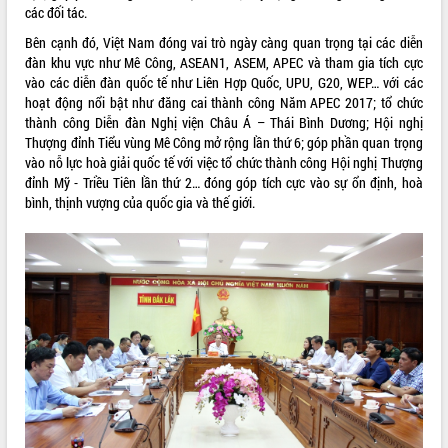
các đối tác.
VIDEO
Bên cạnh đó, Việt Nam đóng vai trò ngày càng quan trọng tại các diễn
Không có file video nào để phát.
đàn khu vực như Mê Công, ASEAN1, ASEM, APEC và tham gia tích cực
vào các diễn đàn quốc tế như Liên Hợp Quốc, UPU, G20, WEP… với các
hoạt động nổi bật như đăng cai thành công Năm APEC 2017; tổ chức
ALBUM ẢNH
thành công Diễn đàn Nghị viện Châu Á – Thái Bình Dương; Hội nghị
Thượng đỉnh Tiểu vùng Mê Công mở rộng lần thứ 6; góp phần quan trọng
vào nỗ lực hoà giải quốc tế với việc tổ chức thành công Hội nghị Thượng
đỉnh Mỹ - Triều Tiên lần thứ 2… đóng góp tích cực vào sự ổn định, hoà
bình, thịnh vượng của quốc gia và thế giới.
LIÊN KẾT WEB
THỐNG KÊ TRUY CẬP
Hôm nay:
3059