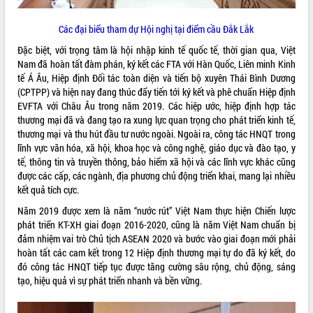
Tất cả:
66088727
Các đại biểu tham dự Hội nghị tại điểm cầu Đắk Lắk
Đặc biệt, với trọng tâm là hội nhập kinh tế quốc tế, thời gian qua, Việt
Nam đã hoàn tất đàm phán, ký kết các FTA với Hàn Quốc, Liên minh Kinh
tế Á Âu, Hiệp định Đối tác toàn diện và tiến bộ xuyên Thái Bình Dương
(CPTPP) và hiện nay đang thúc đẩy tiến tới ký kết và phê chuẩn Hiệp định
EVFTA với Châu Âu trong năm 2019. Các hiệp ước, hiệp định hợp tác
thương mại đã và đang tạo ra xung lực quan trọng cho phát triển kinh tế,
thương mại và thu hút đầu tư nước ngoài. Ngoài ra, công tác HNQT trong
lĩnh vực văn hóa, xã hội, khoa học và công nghệ, giáo dục và đào tạo, y
tế, thông tin và truyền thông, bảo hiểm xã hội và các lĩnh vực khác cũng
được các cấp, các ngành, địa phương chủ động triển khai, mang lại nhiều
kết quả tích cực.
Năm 2019 được xem là năm “nước rút” Việt Nam thực hiện Chiến lược
phát triển KT-XH giai đoạn 2016-2020, cũng là năm Việt Nam chuẩn bị
đảm nhiệm vai trò Chủ tịch ASEAN 2020 và bước vào giai đoạn mới phải
hoàn tất các cam kết trong 12 Hiệp định thương mại tự do đã ký kết, do
đó công tác HNQT tiếp tục được tăng cường sâu rộng, chủ động, sáng
tạo, hiệu quả vì sự phát triển nhanh và bền vững.