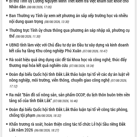
Bí thư Tỉnh ủy Lương Nguyễn Minh Triết kiểm tra việc khám sức khỏe cho
Nhân dân
(08/08/2026, 17:05)
Ban Thường vụ Tỉnh ủy xem xét phương án sắp xếp trường học và nhiều
nội dung quan trọng
(08/08/2026, 13:30)
Thường trực Tỉnh ủy chưa thông qua phương án sáp nhập xã, phường cụ
thể
(08/08/2026, 11:30)
UBND tỉnh làm việc với Chủ đầu tư dự án Đầu tư xây dựng và kinh doanh
kết cấu hạ tầng Khu công nghiệp Phú Xuân
(07/08/2026, 19:47)
Rà soát hiệu quả ứng dụng các đề tài khoa học và công nghệ, thúc đẩy
thương mại hóa kết quả nghiên cứu
(07/08/2026, 18:34)
Đoàn đại biểu Quốc hội tỉnh Đắk Lắk thảo luận tại tổ về các dự án luật về
nông nghiệp, môi trường, viễn thông, chuyển giao công nghệ
(07/08/2026,
17:12)
Ra mắt “Bản đồ số nông sản, sản phẩm OCOP, du lịch thôn buôn trên nền
tảng số của tỉnh Đắk Lắk”
(07/08/2026, 16:46)
Đoàn đại biểu Quốc hội tỉnh Đắk Lắk thảo luận tại tổ về công tác phòng,
chống tội phạm
(06/08/2026, 18:32)
Khẩn trương rà soát, hoàn thiện công tác tổ chức Lễ hội Sầu riêng Đắk
Lắk năm 2026
(06/08/2026, 18:27)