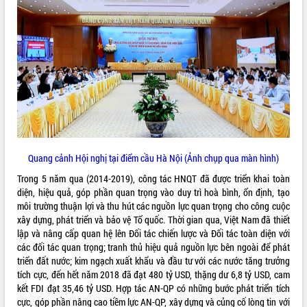
ĐIỂM TIN VĂN BẢN
QUY HOẠCH - KẾ HOẠCH
Quang cảnh Hội nghị tại điểm cầu Hà Nội (Ảnh chụp qua màn hình)
Trong 5 năm qua (2014-2019), công tác HNQT đã được triển khai toàn
diện, hiệu quả, góp phần quan trọng vào duy trì hoà bình, ổn định, tạo
môi trường thuận lợi và thu hút các nguồn lực quan trọng cho công cuộc
xây dựng, phát triển và bảo vệ Tổ quốc. Thời gian qua, Việt Nam đã thiết
lập và nâng cấp quan hệ lên Đối tác chiến lược và Đối tác toàn diện với
các đối tác quan trọng; tranh thủ hiệu quả nguồn lực bên ngoài để phát
triển đất nước; kim ngạch xuất khẩu và đầu tư với các nước tăng trưởng
tích cực, đến hết năm 2018 đã đạt 480 tỷ USD, thặng dư 6,8 tỷ USD, cam
kết FDI đạt 35,46 tỷ USD. Hợp tác AN-QP có những bước phát triển tích
cực, góp phần nâng cao tiềm lực AN-QP, xây dựng và củng cố lòng tin với