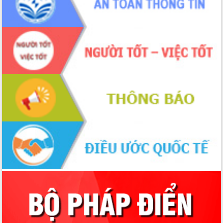
du khách thông qua Hệ thống cơ sở dữ
liệu và Bản đồ số
Tập huấn ứng dụng trí tuệ nhân tạo (AI)
trong thương mại điện tử năm 2026
Đoàn đại biểu Quốc hội tỉnh Đắk Lắk
trao đổi thông tin trước Kỳ họp thứ
nhất, Quốc hội khóa XVI
Quyết liệt cải cách hành chính, khơi
thông nguồn lực phát triển
Nâng cao hiệu lực, hiệu quả HĐND
tỉnh thông qua hiện đại hóa hành chính
Xã Ea Phê gắn cải cách hành chính với
chuyển đổi số
Phó Chủ tịch Thường trực UBND tỉnh
Hồ Thị Nguyên Thảo làm việc tại Trung
tâm Phục vụ hành chính công xã Ea
Phê
Xây dựng nền hành chính số đồng
hành cùng nông dân dân, doanh nghiệp
Giai đoạn 2026-2030, Đắk Lắk phấn