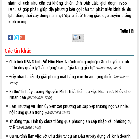
nhận di tích Khu căn cứ kháng chiến tỉnh Đắk Lắk, giai đoạn 1965 –
Rà soát, hoàn thiện hệ thống thiết chế
1975 sẽ góp phần giúp địa phương kêu gọi đầu tư, phát triển kinh tế, du
văn hóa, thể thao đáp ứng yêu cầu
lịch, đồng thời xây dựng nên một “địa chỉ đỏ” trong giáo dục truyền thống
phát triển mới
cách mạng.
Thường trực HĐND tỉnh Đắk Lắk gặp
THỐNG KÊ TRUY CẬP
Tuấn Hải
mặt Đoàn chuyên gia y tế TP. Hồ Chí
In
Minh
Hôm nay:
22891
Lễ truy điệu và an táng hài cốt liệt sĩ
Tất cả:
66136005
Các tin khác
tại Nghĩa trang Liệt sĩ xã Sơn Hòa
Chủ tịch UBND tỉnh Đỗ Hữu Huy: Ngành nông nghiệp cần chuyển mạnh
Bàn giải pháp tháo gỡ khó khăn trong
từ tư duy quản lý “sản lượng” sang “gia tăng giá trị”
xuất khẩu sầu riêng và triển khai quy
(10/08/2026, 14:11)
định EUDR
Đẩy nhanh tiến độ giải phóng mặt bằng các dự án trọng điểm
(08/08/2026,
Thứ trưởng Bộ Nông nghiệp và Môi
19:53)
trường Nguyễn Hoàng Hiệp khảo sát
Bí thư Tỉnh ủy Lương Nguyễn Minh Triết kiểm tra việc khám sức khỏe cho
vùng trồng và doanh nghiệp đóng gói
Nhân dân
(08/08/2026, 17:05)
sầu riêng tại Đắk Lắk
Ban Thường vụ Tỉnh ủy xem xét phương án sắp xếp trường học và nhiều
Trình diễn nghệ thuật chế biến các
nội dung quan trọng
(08/08/2026, 13:30)
món ăn từ sầu riêng
Thường trực Tỉnh ủy chưa thông qua phương án sáp nhập xã, phường cụ
Đắk Lắk công bố Quy hoạch và xúc
thể
(08/08/2026, 11:30)
tiến đầu tư tỉnh
UBND tỉnh làm việc với Chủ đầu tư dự án Đầu tư xây dựng và kinh doanh
Ngành cá ngừ Đắk Lắk chủ động thích