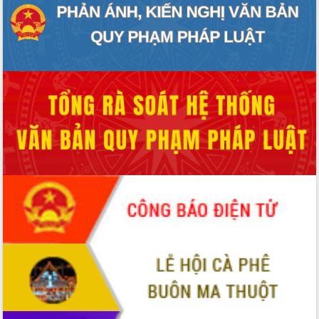
HĐND tỉnh thông qua điều chỉnh Quy
hoạch tỉnh thời kỳ 2021-2030
Hội thảo góp ý hồ sơ điều chỉnh quy
hoạch tỉnh Đắk Lắk thời kỳ 2021-2030,
tầm nhìn đến năm 2050
Nâng cao hiệu quả hoạt động của các
doanh nghiệp nhà nước
Hội nghị triển khai kết nối mạng
truyền số liệu chuyên dùng phục vụ cơ
quan Đảng, Nhà nước
Lễ phát động chuỗi hoạt động chung
tay làm sạch môi trường
Xã Ea Kar bước chuyển mình trong
công tác cải cách hành chính mô hình
mới
UBND tỉnh họp báo định kỳ tháng 4
năm 2026
Hội thảo khoa học “Giải pháp thúc đẩy
phát triển nền kinh tế xanh tại tỉnh
Đắk Lắk”
Tăng cường giám sát, đôn đốc thực