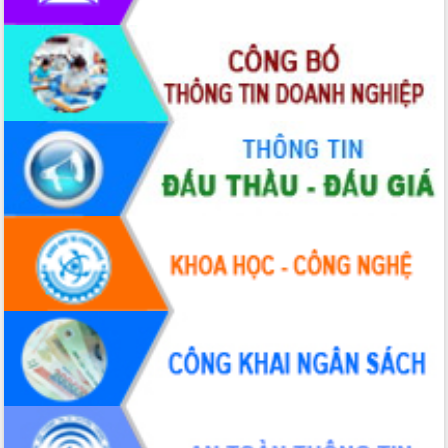
nhanh tiến độ các dự án trọng điểm
trong Khu kinh tế Nam Phú Yên
Hòn Yến phát triển du lịch gắn với bảo
tồn biển
Lấy ý kiến điều chỉnh Quy hoạch tỉnh
Đắk Lắk thời kỳ 2021-2030, tầm nhìn
đến năm 2050
Phát động chiến dịch 30 ngày đêm
giải phóng mặt bằng Tuyến đường bộ
ven biển
Đắk Lắk nỗ lực thúc đẩy tăng trưởng
kinh tế từ 10% trở lên trong Quý
II/2026
Đắk Lắk ký kết thỏa thuận hợp tác về
chuyển đổi số giai đoạn 2026 – 2030
với Tập đoàn Bưu chính Viễn thông
Việt Nam
Thứ trưởng Bộ Y tế làm việc với tỉnh
Đắk Lắk về phát triển nhân lực y tế
cho trạm y tế cấp xã
Du lịch Đắk Lắk nâng tầm trải nghiệm