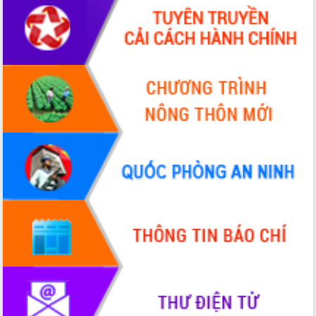
hiện nhiệm vụ quản lý tài sản công
hàng tuần
Tháo gỡ những vướng mắc, đẩy mạnh
công tác cải cách thủ tục hành chính
tại Trung tâm Phục vụ hành chính
công tỉnh
Đắk Lắk: Tôn vinh 46 giải pháp tại Hội
thi Sáng tạo Kỹ thuật 2024 - 2025
Đắk Lắk rà soát, điều chỉnh Đề án 190
về phát triển nuôi trồng thủy sản
Phó Chủ tịch UBND tỉnh Đắk Lắk
Trương Công Thái kiểm tra thực địa
Dự án cao tốc Khánh Hòa - Buôn Ma
Thuột
Định vị cà phê Việt Nam như một “di
sản sống” trong dòng chảy toàn cầu
Xây dựng nông thôn mới: Nâng cao đời
sống người dân từ những mô hình thiết
thực
Quyết liệt tháo gỡ vướng mắc, đẩy