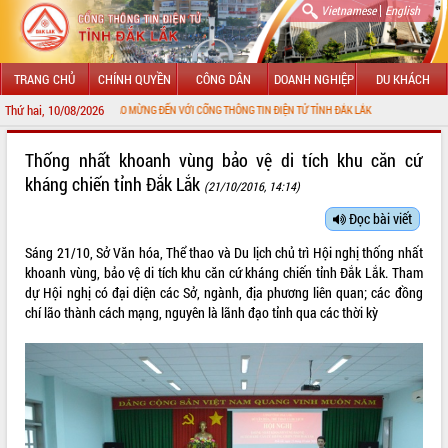
|
Vietnamese
English
TRANG CHỦ
CHÍNH QUYỀN
CÔNG DÂN
DOANH NGHIỆP
DU KHÁCH
Thứ hai, 10/08/2026
CHÀO MỪNG ĐẾN VỚI CỔNG THÔNG TIN ĐIỆN TỬ TỈNH ĐẮK LẮK
GIỚI THIỆU
Thống nhất khoanh vùng bảo vệ di tích khu căn cứ
kháng chiến tỉnh Đắk Lắk
(21/10/2016, 14:14)
LÃNH ĐẠO UBND TỈNH
Đọc bài viết
TIN TỨC SỰ KIỆN
Sáng 21/10, Sở Văn hóa, Thể thao và Du lịch chủ trì Hội nghị thống nhất
SỞ, BAN, NGÀNH
khoanh vùng, bảo vệ di tích khu căn cứ kháng chiến tỉnh Đắk Lắk. Tham
dự Hội nghị có đại diện các Sở, ngành, địa phương liên quan; các đồng
UBND CÁC XÃ, PHƯỜNG
chí lão thành cách mạng, nguyên là lãnh đạo tỉnh qua các thời kỳ
THÔNG TIN CHỈ ĐẠO ĐIỀU HÀNH
HỆ THỐNG VĂN BẢN
VĂN BẢN HĐND TỈNH