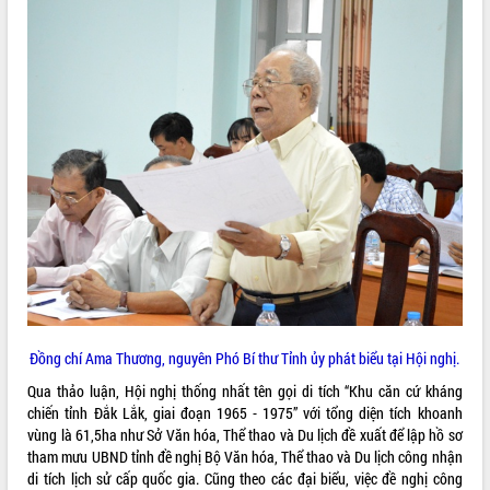
VIDEO
Loading the player...
Trailer Lễ hội Sầu riêng Đắk Lắk năm
2026
Khám bệnh, cấp phát thuốc miễn phí
và tặng quà người dân xã Cư Pui
Hội nghị UBND tỉnh Đắk Lắk thường kỳ
tháng 7/2026
Lễ truy tặng danh hiệu “Bà Mẹ Việt
ALBUM ẢNH
Nam Anh hùng” và trao Huân chương
Lao động
UBND tỉnh Đắk Lắk triển khai nhiệm
vụ 6 tháng cuối năm 2026
Đồng chí Ama Thương, nguyên Phó Bí thư Tỉnh ủy phát biểu tại Hội nghị.
Kỳ họp thứ Hai, Hội đồng nhân dân
Qua thảo luận, Hội nghị thống nhất tên gọi di tích “Khu căn cứ kháng
tỉnh khóa XI quyết nghị nhiều nội dung
chiến tỉnh Đắk Lắk, giai đoạn 1965 - 1975” với tổng diện tích khoanh
quan trọng
vùng là 61,5ha như Sở Văn hóa, Thể thao và Du lịch đề xuất để lập hồ sơ
Bí thư Tỉnh ủy Lương Nguyễn Minh
tham mưu UBND tỉnh đề nghị Bộ Văn hóa, Thể thao và Du lịch công nhận
Triết thăm, tặng quà người có công với
di tích lịch sử cấp quốc gia. Cũng theo các đại biểu, việc đề nghị công
cách mạng
LIÊN KẾT WEB