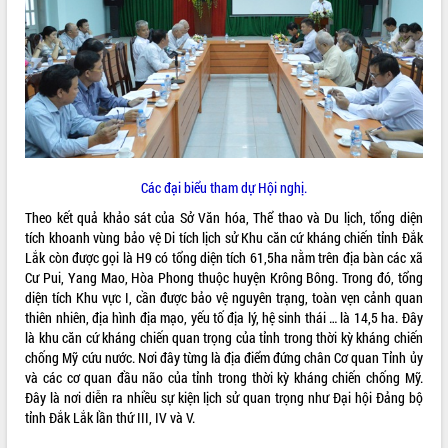
ĐIỂM TIN VĂN BẢN
QUY HOẠCH - KẾ HOẠCH
Các đại biểu tham dự Hội nghị.
Theo kết quả khảo sát của Sở Văn hóa, Thể thao và Du lịch, tổng diện
tích khoanh vùng bảo vệ Di tích lịch sử Khu căn cứ kháng chiến tỉnh Đắk
Lắk còn được gọi là H9 có tổng diện tích 61,5ha nằm trên địa bàn các xã
Cư Pui, Yang Mao, Hòa Phong thuộc huyện Krông Bông. Trong đó, tổng
diện tích Khu vực I, cần được bảo vệ nguyên trạng, toàn vẹn cảnh quan
thiên nhiên, địa hình địa mạo, yếu tố địa lý, hệ sinh thái … là 14,5 ha. Đây
là khu căn cứ kháng chiến quan trọng của tỉnh trong thời kỳ kháng chiến
chống Mỹ cứu nước. Nơi đây từng là địa điểm đứng chân Cơ quan Tỉnh ủy
và các cơ quan đầu não của tỉnh trong thời kỳ kháng chiến chống Mỹ.
Đây là nơi diễn ra nhiều sự kiện lịch sử quan trọng như Đại hội Đảng bộ
tỉnh Đắk Lắk lần thứ III, IV và V.