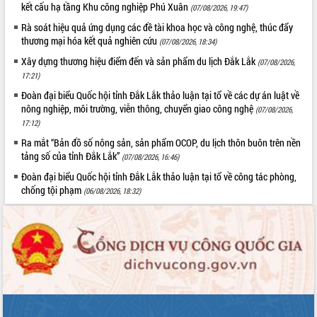
kết cấu hạ tầng Khu công nghiệp Phú Xuân
ứng để giữ vững thị trường xuất khẩu
(07/08/2026, 19:47)
Diễn đàn Kinh tế tư nhân Việt Nam đột
Rà soát hiệu quả ứng dụng các đề tài khoa học và công nghệ, thúc đẩy
phá cơ chế - Hợp tác công tư
thương mại hóa kết quả nghiên cứu
(07/08/2026, 18:34)
Đề án 06 tạo bước ngoặt đột phá trong
Xây dựng thương hiệu điểm đến và sản phẩm du lịch Đắk Lắk
(07/08/2026,
cải cách hành chính tỉnh Đắk Lắk
17:21)
Kết nối tour, đẩy mạnh chuyển đổi số
Đoàn đại biểu Quốc hội tỉnh Đắk Lắk thảo luận tại tổ về các dự án luật về
để phát triển du lịch Đắk Lắk
nông nghiệp, môi trường, viễn thông, chuyển giao công nghệ
(07/08/2026,
Khởi động Dự án Đầu tư xây dựng hạ
17:12)
tầng kỹ thuật Cụm công nghiệp Tân
Ra mắt “Bản đồ số nông sản, sản phẩm OCOP, du lịch thôn buôn trên nền
Tiến
tảng số của tỉnh Đắk Lắk”
(07/08/2026, 16:46)
Gặp mặt các cơ quan báo chí nhân Kỷ
Đoàn đại biểu Quốc hội tỉnh Đắk Lắk thảo luận tại tổ về công tác phòng,
niệm 101 năm Ngày Báo chí Cách
chống tội phạm
(06/08/2026, 18:32)
mạng Việt Nam
Đắk Lắk sơ kết 4 năm triển khai thực
hiện Đề án 06 của Chính phủ
Họp báo thông tin về Hội nghị Công bố
Quy hoạch và Xúc tiến đầu tư tỉnh Đắk
Lắk
Khơi thông điểm nghẽn, đẩy nhanh
giải ngân vốn khắc phục thiên tai