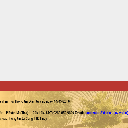
n hình và Thông tin Điện tử cấp ngày 14/05/2010
ẩn - P.Buôn Ma Thuột - Đắk Lắk.
SĐT:
0262.859.9699
Email:
banbientap@daklak.gov.vn ho
lại các thông tin từ Cổng TTĐT này