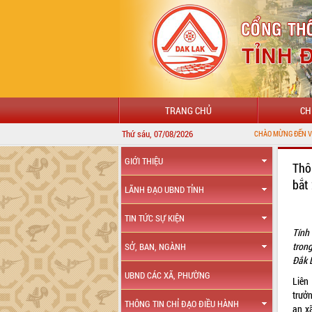
TRANG CHỦ
CH
Thứ sáu, 07/08/2026
CHÀO MỪNG ĐẾN VỚI CỔNG 
GIỚI THIỆU
Thô
bắt
LÃNH ĐẠO UBND TỈNH
TIN TỨC SỰ KIỆN
Tính
tron
SỞ, BAN, NGÀNH
Đắk 
UBND CÁC XÃ, PHƯỜNG
Liên
trưở
THÔNG TIN CHỈ ĐẠO ĐIỀU HÀNH
an xã