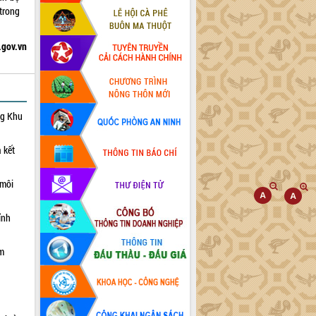
 trong
.gov.vn
ng Khu
 kết
 môi
ỉnh
ạm