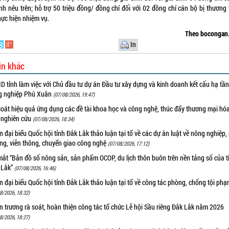
nh nêu trên; hỗ trợ 50 triệu đồng/ đồng chí đối với 02 đồng chí cán bộ bị thương
hực hiện nhiệm vụ.
Theo bocongan
In
in khác
 tỉnh làm việc với Chủ đầu tư dự án Đầu tư xây dựng và kinh doanh kết cấu hạ tầ
g nghiệp Phú Xuân
(07/08/2026, 19:47)
oát hiệu quả ứng dụng các đề tài khoa học và công nghệ, thúc đẩy thương mại hóa
 nghiên cứu
(07/08/2026, 18:34)
 đại biểu Quốc hội tỉnh Đắk Lắk thảo luận tại tổ về các dự án luật về nông nghiệp,
ờng, viễn thông, chuyển giao công nghệ
(07/08/2026, 17:12)
ắt “Bản đồ số nông sản, sản phẩm OCOP, du lịch thôn buôn trên nền tảng số của t
 Lắk”
(07/08/2026, 16:46)
 đại biểu Quốc hội tỉnh Đắk Lắk thảo luận tại tổ về công tác phòng, chống tội ph
8/2026, 18:32)
 trương rà soát, hoàn thiện công tác tổ chức Lễ hội Sầu riêng Đắk Lắk năm 2026
8/2026, 18:27)