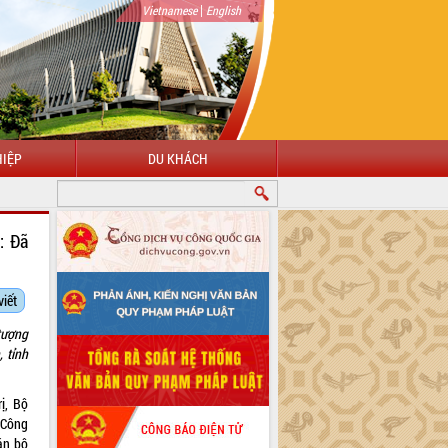
|
Vietnamese
English
IỆP
DU KHÁCH
: Đã
viết
tượng
 tỉnh
ị, Bộ
 Công
cán bộ