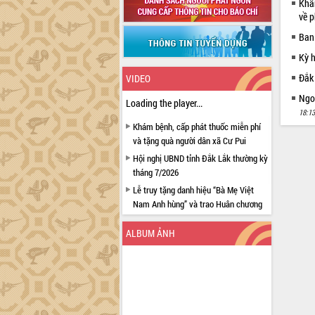
Khẩn
về p
Ban
Kỳ 
Đắk
VIDEO
Ngoạ
Loading the player...
18:13
Khám bệnh, cấp phát thuốc miễn phí
và tặng quà người dân xã Cư Pui
Hội nghị UBND tỉnh Đắk Lắk thường kỳ
tháng 7/2026
Lễ truy tặng danh hiệu “Bà Mẹ Việt
Nam Anh hùng” và trao Huân chương
Lao động
ALBUM ẢNH
UBND tỉnh Đắk Lắk triển khai nhiệm
vụ 6 tháng cuối năm 2026
Kỳ họp thứ Hai, Hội đồng nhân dân
tỉnh khóa XI quyết nghị nhiều nội dung
quan trọng
Bí thư Tỉnh ủy Lương Nguyễn Minh