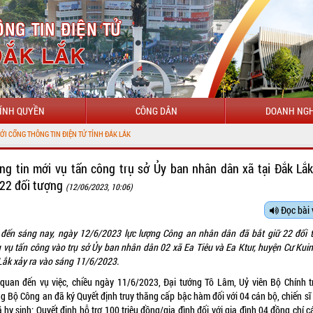
ÍNH QUYỀN
CÔNG DÂN
DOANH NGH
THÔNG TIN ĐIỆN TỬ TỈNH ĐẮK LẮK
ng tin mới vụ tấn công trụ sở Ủy ban nhân dân xã tại Đắk Lắk
 22 đối tượng
(12/06/2023, 10:06)
Đọc bài 
 đến sáng nay, ngày 12/6/2023 lực lượng Công an nhân dân đã bắt giữ 22 đối 
g vụ tấn công vào trụ sở Ủy ban nhân dân 02 xã Ea Tiêu và Ea Ktur, huyện Cư Kuin,
Lắk xảy ra vào sáng 11/6/2023.
 quan đến vụ việc, chiều ngày 11/6/2023, Đại tướng Tô Lâm, Uỷ viên Bộ Chính tr
ng Bộ Công an đã ký Quyết định truy thăng cấp bậc hàm đối với 04 cán bộ, chiến sĩ
 hy sinh; Quyết định hỗ trợ 100 triệu đồng/gia đình đối với gia đình 04 đồng chí 