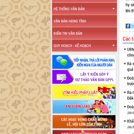
hy si
HỆ THỐNG VĂN BẢN
khi t
VĂN BẢN HĐND TỈNH
ĐIỂM TIN VĂN BẢN
Các t
QUY HOẠCH - KẾ HOẠCH
UBND
côn
Rà s
quả
Đoàn
trư
Ra m
Đắk
Đoàn
(06/0
Khẩn
(06/0