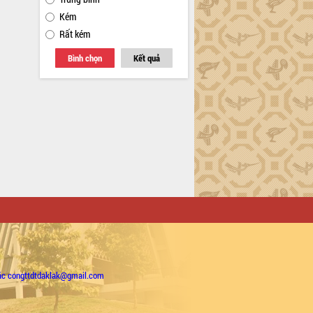
Kém
Rất kém
Bình chọn
Kết quả
ặc congttdtdaklak@gmail.com