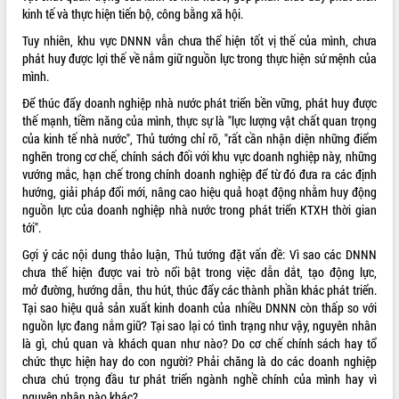
phá cơ chế - Hợp tác công tư
kinh tế và thực hiện tiến bộ, công bằng xã hội.
Đề án 06 tạo bước ngoặt đột phá trong
Tuy nhiên, khu vực DNNN vẫn chưa thể hiện tốt vị thế của mình, chưa
cải cách hành chính tỉnh Đắk Lắk
phát huy được lợi thế về nắm giữ nguồn lực trong thực hiện sứ mệnh của
Kết nối tour, đẩy mạnh chuyển đổi số
mình.
để phát triển du lịch Đắk Lắk
Để thúc đẩy doanh nghiệp nhà nước phát triển bền vững, phát huy được
Khởi động Dự án Đầu tư xây dựng hạ
thế mạnh, tiềm năng của mình, thực sự là "lực lượng vật chất quan trọng
tầng kỹ thuật Cụm công nghiệp Tân
của kinh tế nhà nước", Thủ tướng chỉ rõ, "rất cần nhận diện những điểm
Tiến
nghẽn trong cơ chế, chính sách đối với khu vực doanh nghiệp này, những
Gặp mặt các cơ quan báo chí nhân Kỷ
vướng mắc, hạn chế trong chính doanh nghiệp để từ đó đưa ra các định
niệm 101 năm Ngày Báo chí Cách
hướng, giải pháp đổi mới, nâng cao hiệu quả hoạt động nhằm huy động
mạng Việt Nam
nguồn lực của doanh nghiệp nhà nước trong phát triển KTXH thời gian
Đắk Lắk sơ kết 4 năm triển khai thực
tới".
hiện Đề án 06 của Chính phủ
Gợi ý các nội dung thảo luận, Thủ tướng đặt vấn đề: Vì sao các DNNN
Họp báo thông tin về Hội nghị Công bố
chưa thể hiện được vai trò nổi bật trong việc dẫn dắt, tạo động lực,
Quy hoạch và Xúc tiến đầu tư tỉnh Đắk
mở đường, hướng dẫn, thu hút, thúc đẩy các thành phần khác phát triển.
Lắk
Tại sao hiệu quả sản xuất kinh doanh của nhiều DNNN còn thấp so với
Khơi thông điểm nghẽn, đẩy nhanh
nguồn lực đang nắm giữ? Tại sao lại có tình trạng như vậy, nguyên nhân
giải ngân vốn khắc phục thiên tai
là gì, chủ quan và khách quan như nào? Do cơ chế chính sách hay tổ
chức thực hiện hay do con người? Phải chăng là do các doanh nghiệp
HĐND tỉnh thông qua điều chỉnh Quy
chưa chú trọng đầu tư phát triển ngành nghề chính của mình hay vì
hoạch tỉnh thời kỳ 2021-2030
nguyên nhân nào khác?