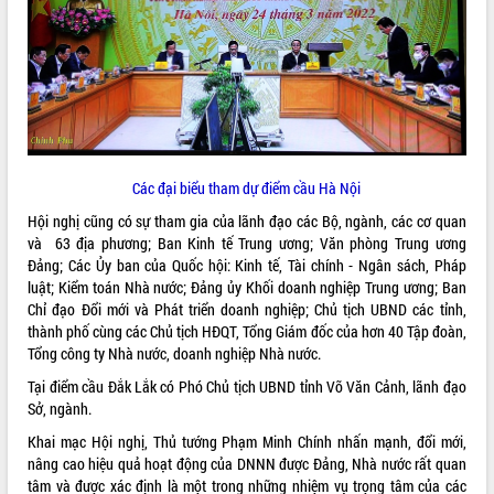
ĐIỂM TIN VĂN BẢN
QUY HOẠCH - KẾ HOẠCH
Các đại biểu tham dự điểm cầu Hà Nội
Hội nghị cũng có sự tham gia của lãnh đạo các Bộ, ngành, các cơ quan
và 63 địa phương; Ban Kinh tế Trung ương; Văn phòng Trung ương
Đảng; Các Ủy ban của Quốc hội: Kinh tế, Tài chính - Ngân sách, Pháp
luật; Kiểm toán Nhà nước; Đảng ủy Khối doanh nghiệp Trung ương; Ban
Chỉ đạo Đổi mới và Phát triển doanh nghiệp; Chủ tịch UBND các tỉnh,
thành phố cùng các Chủ tịch HĐQT, Tổng Giám đốc của hơn 40 Tập đoàn,
Tổng công ty Nhà nước, doanh nghiệp Nhà nước.
Tại điểm cầu Đắk Lắk có Phó Chủ tịch UBND tỉnh Võ Văn Cảnh, lãnh đạo
Sở, ngành.
Khai mạc Hội nghị, Thủ tướng Phạm Minh Chính nhấn mạnh, đổi mới,
nâng cao hiệu quả hoạt động của DNNN được Đảng, Nhà nước rất quan
tâm và được xác định là một trong những nhiệm vụ trọng tâm của các