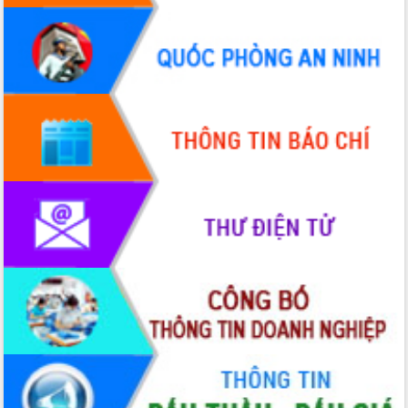
Chuyển đổi số 'mở đường' cho nông
nghiệp Đắk Lắk tăng trưởng bứt phá
Triển khai đồng bộ đo đạc, lập hồ sơ
địa chính, hoàn thiện cơ sở dữ liệu đất
đai
Ứng dụng sinh trắc học - Bước tiến
trong hành trình chuyển đổi số tại Đắk
Lắk
Đắk Lắk nâng cao hiệu quả công tác
Đảng từ Sổ tay đảng viên điện tử
Đắk Lắk đẩy mạnh nuôi biển công
nghệ, hướng tới phát triển thủy sản
bền vững
Tập huấn nâng cao năng lực triển khai
chuyển đổi số cho cán bộ, công chức
cấp xã
Đắk Lắk phát động hưởng ứng Ngày
Quyền của người tiêu dùng Việt Nam
2026
Đẩy mạnh cải cách hành chính, quyết
tâm đạt được mục tiêu tăng trưởng