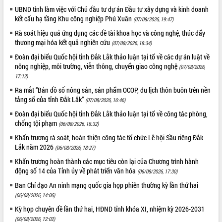
UBND tỉnh làm việc với Chủ đầu tư dự án Đầu tư xây dựng và kinh doanh
Tháo gỡ những vướng mắc, đẩy mạnh
kết cấu hạ tầng Khu công nghiệp Phú Xuân
công tác cải cách thủ tục hành chính
(07/08/2026, 19:47)
tại Trung tâm Phục vụ hành chính
Rà soát hiệu quả ứng dụng các đề tài khoa học và công nghệ, thúc đẩy
công tỉnh
thương mại hóa kết quả nghiên cứu
(07/08/2026, 18:34)
Đắk Lắk: Tôn vinh 46 giải pháp tại Hội
Đoàn đại biểu Quốc hội tỉnh Đắk Lắk thảo luận tại tổ về các dự án luật về
thi Sáng tạo Kỹ thuật 2024 - 2025
nông nghiệp, môi trường, viễn thông, chuyển giao công nghệ
(07/08/2026,
Đắk Lắk rà soát, điều chỉnh Đề án 190
17:12)
về phát triển nuôi trồng thủy sản
Ra mắt “Bản đồ số nông sản, sản phẩm OCOP, du lịch thôn buôn trên nền
Phó Chủ tịch UBND tỉnh Đắk Lắk
tảng số của tỉnh Đắk Lắk”
(07/08/2026, 16:46)
Trương Công Thái kiểm tra thực địa
Đoàn đại biểu Quốc hội tỉnh Đắk Lắk thảo luận tại tổ về công tác phòng,
Dự án cao tốc Khánh Hòa - Buôn Ma
chống tội phạm
(06/08/2026, 18:32)
Thuột
Khẩn trương rà soát, hoàn thiện công tác tổ chức Lễ hội Sầu riêng Đắk
Định vị cà phê Việt Nam như một “di
Lắk năm 2026
sản sống” trong dòng chảy toàn cầu
(06/08/2026, 18:27)
Xây dựng nông thôn mới: Nâng cao đời
Khẩn trương hoàn thành các mục tiêu còn lại của Chương trình hành
sống người dân từ những mô hình thiết
động số 14 của Tỉnh ủy về phát triển văn hóa
(06/08/2026, 17:30)
thực
Ban Chỉ đạo An ninh mạng quốc gia họp phiên thường kỳ lần thứ hai
Quyết liệt tháo gỡ vướng mắc, đẩy
(06/08/2026, 14:06)
nhanh tiến độ các dự án trọng điểm
Kỳ họp chuyên đề lần thứ hai, HĐND tỉnh khóa XI, nhiệm kỳ 2026-2031
trong Khu kinh tế Nam Phú Yên
(06/08/2026, 12:02)