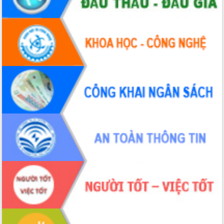
hai con số trong năm 2026
Tổ chức trang trọng Lễ hội Đền thờ
Lương Văn Chánh năm 2026
Phó Bí thư Tỉnh ủy Đắk Lắk Đỗ Hữu
Huy giữ chức Bí thư Đảng ủy Ủy Ban
Nhân dân tỉnh
Bệnh án điện tử thúc đẩy chuyển đổi
số y tế tại Đắk Lắk
Chuyển đổi số thư viện: Mở rộng
không gian tri thức trong thời đại số
Đánh giá, rút kinh nghiệm công tác tổ
chức diễn tập trước ngày bầu cử
Chương trình “Gặp gỡ hữu nghị –
Friendship Meeting New Year 2026”
Bầu cử Quốc hội và HĐND: Cử tri Đắk
Lắk gửi gắm niềm tin, kỳ vọng vào lá
phiếu
Đắk Lắk sẵn sàng các điều kiện cho
Ngày hội bầu cử đại biểu Quốc hội
khóa XVI và HĐND các cấp nhiệm kỳ