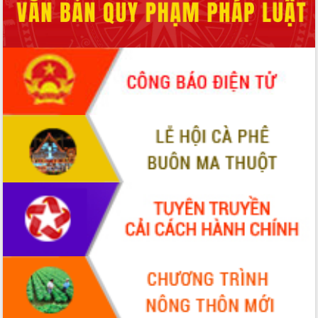
Tập huấn ứng dụng trí tuệ nhân tạo (AI)
trong thương mại điện tử năm 2026
Đoàn đại biểu Quốc hội tỉnh Đắk Lắk
trao đổi thông tin trước Kỳ họp thứ
nhất, Quốc hội khóa XVI
Quyết liệt cải cách hành chính, khơi
thông nguồn lực phát triển
Nâng cao hiệu lực, hiệu quả HĐND
tỉnh thông qua hiện đại hóa hành chính
Xã Ea Phê gắn cải cách hành chính với
chuyển đổi số
Phó Chủ tịch Thường trực UBND tỉnh
Hồ Thị Nguyên Thảo làm việc tại Trung
tâm Phục vụ hành chính công xã Ea
Phê
Xây dựng nền hành chính số đồng
hành cùng nông dân dân, doanh nghiệp
Giai đoạn 2026-2030, Đắk Lắk phấn
đấu có 77% xã đạt chuẩn nông thôn
mới