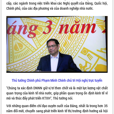
cấp, các ngành trong việc triển khai các Nghị quyết của Đảng, Quốc hội,
VIDEO
Chính phủ, của các địa phương và của doanh nghiệp nhà nước.
Loading the player...
Khám bệnh, cấp phát thuốc miễn phí
và tặng quà người dân xã Cư Pui
Hội nghị UBND tỉnh Đắk Lắk thường kỳ
tháng 7/2026
Lễ truy tặng danh hiệu “Bà Mẹ Việt
Nam Anh hùng” và trao Huân chương
Lao động
ALBUM ẢNH
UBND tỉnh Đắk Lắk triển khai nhiệm
vụ 6 tháng cuối năm 2026
Kỳ họp thứ Hai, Hội đồng nhân dân
Thủ tướng Chính phủ Phạm Minh Chính chủ trì Hội nghị trực tuyến
tỉnh khóa XI quyết nghị nhiều nội dung
quan trọng
"Chúng ta xác định DNNN giữ vị trí then chốt và là một lực lượng vật chất
Bí thư Tỉnh ủy Lương Nguyễn Minh
quan trọng của kinh tế nhà nước, góp phần quan trọng ổn định kinh tế vĩ
Triết thăm, tặng quà người có công với
mô và thúc đẩy phát triển KTXH", Thủ tướng nói.
cách mạng
Với những quan điểm chỉ đạo xuyên suốt của Đảng, nhất là trong hơn 35
Rà soát, hoàn thiện hệ thống thiết chế
năm đổi mới, chuyển sang phát triển kinh tế thị trường định hướng xã hội
văn hóa, thể thao đáp ứng yêu cầu
LIÊN KẾT WEB