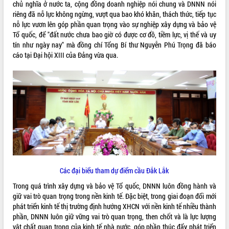
chủ nghĩa ở nước ta, cộng đồng doanh nghiệp nói chung và DNNN nói
phát triển mới
riêng đã nỗ lực không ngừng, vượt qua bao khó khăn, thách thức, tiếp tục
Thường trực HĐND tỉnh Đắk Lắk gặp
nỗ lực vươn lên góp phần quan trọng vào sự nghiệp xây dựng và bảo vệ
mặt Đoàn chuyên gia y tế TP. Hồ Chí
Tổ quốc, để "đất nước chưa bao giờ có được cơ đồ, tiềm lực, vị thế và uy
Minh
tín như ngày nay" mà đồng chí Tổng Bí thư Nguyễn Phú Trọng đã báo
THỐNG KÊ TRUY CẬP
cáo tại Đại hội XIII của Đảng vừa qua.
Lễ truy điệu và an táng hài cốt liệt sĩ
tại Nghĩa trang Liệt sĩ xã Sơn Hòa
Hôm nay:
23253
Bàn giải pháp tháo gỡ khó khăn trong
Tất cả:
66068576
xuất khẩu sầu riêng và triển khai quy
định EUDR
Thứ trưởng Bộ Nông nghiệp và Môi
trường Nguyễn Hoàng Hiệp khảo sát
vùng trồng và doanh nghiệp đóng gói
sầu riêng tại Đắk Lắk
Trình diễn nghệ thuật chế biến các
món ăn từ sầu riêng
Các đại biểu tham dự điểm cầu Đắk Lắk
Đắk Lắk công bố Quy hoạch và xúc
Trong quá trình xây dựng và bảo vệ Tổ quốc, DNNN luôn đồng hành và
tiến đầu tư tỉnh
giữ vai trò quan trọng trong nền kinh tế. Đặc biệt, trong giai đoạn đổi mới
Ngành cá ngừ Đắk Lắk chủ động thích
phát triển kinh tế thị trường định hướng XHCN với nền kinh tế nhiều thành
ứng để giữ vững thị trường xuất khẩu
phần, DNNN luôn giữ vững vai trò quan trọng, then chốt và là lực lượng
Diễn đàn Kinh tế tư nhân Việt Nam đột
vật chất quan trọng của kinh tế nhà nước, góp phần thúc đẩy phát triển