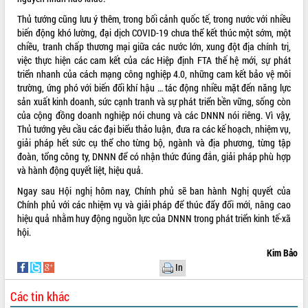
Hội thảo góp ý hồ sơ điều chỉnh quy
hoạch tỉnh Đắk Lắk thời kỳ 2021-2030,
Thủ tướng cũng lưu ý thêm, trong bối cảnh quốc tế, trong nước với nhiều
tầm nhìn đến năm 2050
biến động khó lường, đại dịch COVID-19 chưa thể kết thúc một sớm, một
chiều, tranh chấp thương mại giữa các nước lớn, xung đột địa chính trị,
Nâng cao hiệu quả hoạt động của các
việc thực hiện các cam kết của các Hiệp định FTA thế hệ mới, sự phát
doanh nghiệp nhà nước
triển nhanh của cách mạng công nghiệp 4.0, những cam kết bảo vệ môi
Hội nghị triển khai kết nối mạng
trường, ứng phó với biến đổi khí hậu … tác động nhiều mặt đến năng lực
truyền số liệu chuyên dùng phục vụ cơ
sản xuất kinh doanh, sức cạnh tranh và sự phát triển bền vững, sống còn
quan Đảng, Nhà nước
của cộng đồng doanh nghiệp nói chung và các DNNN nói riêng. Vì vậy,
Lễ phát động chuỗi hoạt động chung
Thủ tướng yêu cầu các đại biểu thảo luận, đưa ra các kế hoạch, nhiệm vụ,
tay làm sạch môi trường
giải pháp hết sức cụ thể cho từng bộ, ngành và địa phương, từng tập
Xã Ea Kar bước chuyển mình trong
đoàn, tổng công ty, DNNN để có nhận thức đúng đắn, giải pháp phù hợp
công tác cải cách hành chính mô hình
và hành động quyết liệt, hiệu quả.
mới
Ngay sau Hội nghị hôm nay, Chính phủ sẽ ban hành Nghị quyết của
UBND tỉnh họp báo định kỳ tháng 4
Chính phủ với các nhiệm vụ và giải pháp để thúc đẩy đổi mới, nâng cao
năm 2026
hiệu quả nhằm huy động nguồn lực của DNNN trong phát triển kinh tế-xã
Hội thảo khoa học “Giải pháp thúc đẩy
hội.
phát triển nền kinh tế xanh tại tỉnh
Kim Bảo
Đắk Lắk”
In
Tăng cường giám sát, đôn đốc thực
hiện nhiệm vụ quản lý tài sản công
Các tin khác
hàng tuần