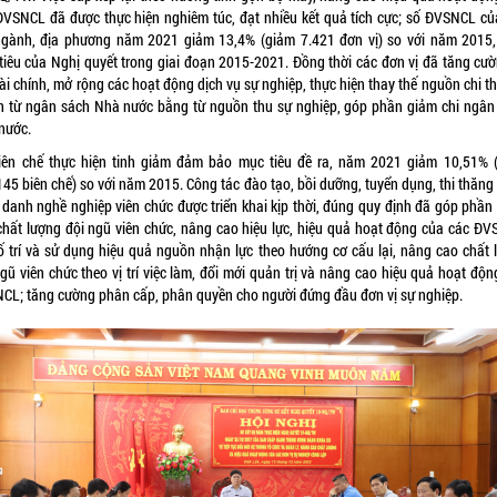
ĐVSNCL đã được thực hiện nghiêm túc, đạt nhiều kết quả tích cực; số ĐVSNCL củ
ngành, địa phương năm 2021 giảm 13,4% (giảm 7.421 đơn vị) so với năm 2015,
tiêu của Nghị quyết trong giai đoạn 2015-2021. Đồng thời các đơn vị đã tăng cườ
ài chính, mở rộng các hoạt động dịch vụ sự nghiệp, thực hiện thay thế nguồn chi 
n từ ngân sách Nhà nước bằng từ nguồn thu sự nghiệp, góp phần giảm chi ngân
nước.
iên chế thực hiện tinh giảm đảm bảo mục tiêu đề ra, năm 2021 giảm 10,51% 
145 biên chế) so với năm 2015. Công tác đào tạo, bồi dưỡng, tuyển dụng, thi thăng
 danh nghề nghiệp viên chức được triển khai kịp thời, đúng quy định đã góp phần
chất lượng đội ngũ viên chức, nâng cao hiệu lực, hiệu quả hoạt động của các ĐV
ố trí và sử dụng hiệu quả nguồn nhận lực theo hướng cơ cấu lại, nâng cao chất 
gũ viên chức theo vị trí việc làm, đổi mới quản trị và nâng cao hiệu quả hoạt độ
CL; tăng cường phân cấp, phân quyền cho người đứng đầu đơn vị sự nghiệp.