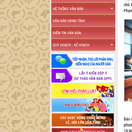
chủ 
HỆ THỐNG VĂN BẢN
Phạm
VĂN BẢN HĐND TỈNH
ĐIỂM TIN VĂN BẢN
QUY HOẠCH - KẾ HOẠCH
Báo 
phươn
19-N