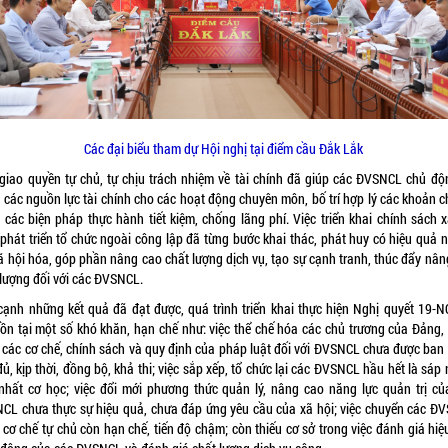
Các đại biểu tham dự Hội nghị tại điểm cầu Đắk Lắk
 giao quyền tự chủ, tự chịu trách nhiệm về tài chính đã giúp các ĐVSNCL chủ độ
 các nguồn lực tài chính cho các hoạt động chuyên môn, bố trí hợp lý các khoản ch
 các biện pháp thực hành tiết kiệm, chống lãng phí. Việc triển khai chính sách x
 phát triển tổ chức ngoài công lập đã từng bước khai thác, phát huy có hiệu quả 
xã hội hóa, góp phần nâng cao chất lượng dịch vụ, tạo sự cạnh tranh, thúc đẩy nân
 lượng đối với các ĐVSNCL.
cạnh những kết quả đã đạt được, quá trình triển khai thực hiện Nghị quyết 19-
tồn tại một số khó khăn, hạn chế như: việc thể chế hóa các chủ trương của Đảng,
n các cơ chế, chính sách và quy định của pháp luật đối với ĐVSNCL chưa được ban
ủ, kịp thời, đồng bộ, khả thi; việc sắp xếp, tổ chức lại các ĐVSNCL hầu hết là sáp
nhất cơ học; việc đổi mới phương thức quản lý, nâng cao năng lực quản trị củ
CL chưa thực sự hiệu quả, chưa đáp ứng yêu cầu của xã hội; việc chuyển các Đ
 cơ chế tự chủ còn hạn chế, tiến độ chậm; còn thiếu cơ sở trong việc đánh giá hiệ