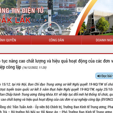
ÍNH QUYỀN
CÔNG DÂN
DOANH NGH
CHÀO MỪNG ĐẾN VỚI
p tục nâng cao chất lượng và hiệu quả hoạt động của các đơn v
iệp công lập
(16/12/2022, 11:25)
Đọc bài 
u 15/12, tại Hà Nội, Ban Chỉ đạo Trung ương sơ kết Nghị quyết 19-NQ/TW tổ chứ
 trực tuyến toàn quốc sơ kết 5 năm thực hiện Nghị quyết 19-NQ/TW, ngày 25/10
Ban Chấp hành Trung ương Đảng khóa XII về tiếp tục đổi mới hệ thống tổ chức, quả
 cao chất lượng và hiệu quả hoạt động của các đơn vị sự nghiệp công lập (ĐVSNCL
ồng chí: Trần Tuấn Anh - Ủy viên Bộ Chính trị, Trưởng Ban Kinh tế Trung ương; Ph
h Trà – Bộ trưởng Bộ Nội vụ; Đỗ Ngọc An – Phó Trưởng Ban Kinh tế Trung ương