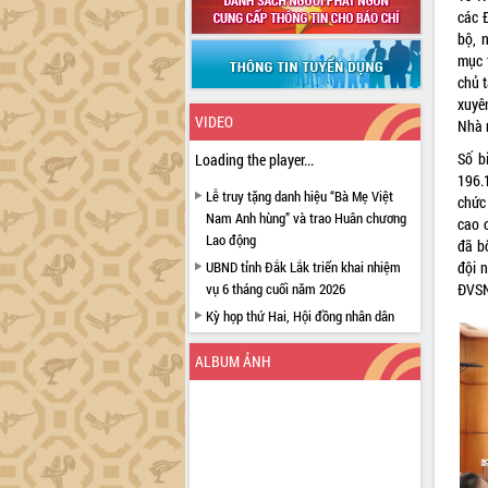
các 
bộ, 
mục 
chủ t
xuyê
VIDEO
Nhà 
Số b
Loading the player...
196.
Lễ truy tặng danh hiệu “Bà Mẹ Việt
chức
Nam Anh hùng” và trao Huân chương
cao 
Lao động
đã b
đội n
UBND tỉnh Đắk Lắk triển khai nhiệm
ĐVSN
vụ 6 tháng cuối năm 2026
Kỳ họp thứ Hai, Hội đồng nhân dân
tỉnh khóa XI quyết nghị nhiều nội dung
quan trọng
ALBUM ẢNH
Bí thư Tỉnh ủy Lương Nguyễn Minh
Triết thăm, tặng quà người có công với
cách mạng
Rà soát, hoàn thiện hệ thống thiết chế
văn hóa, thể thao đáp ứng yêu cầu