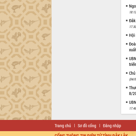
Tháo gỡ những vướng mắc, đẩy mạnh
Ngoạ
công tác cải cách thủ tục hành chính
18:13
tại Trung tâm Phục vụ hành chính
Đắk
công tỉnh
17:30
Đắk Lắk: Tôn vinh 46 giải pháp tại Hội
Hội
thi Sáng tạo Kỹ thuật 2024 - 2025
Đắk Lắk rà soát, điều chỉnh Đề án 190
Đoàn
về phát triển nuôi trồng thủy sản
xuấ
Phó Chủ tịch UBND tỉnh Đắk Lắk
UBND
Trương Công Thái kiểm tra thực địa
triể
Dự án cao tốc Khánh Hòa - Buôn Ma
Chủ
Thuột
(04/0
Định vị cà phê Việt Nam như một “di
Thườ
sản sống” trong dòng chảy toàn cầu
8/2
Xây dựng nông thôn mới: Nâng cao đời
UBND
sống người dân từ những mô hình thiết
thực
17:46
Quyết liệt tháo gỡ vướng mắc, đẩy
nhanh tiến độ các dự án trọng điểm
Trang chủ
Sơ đồ cổng
Đăng nhập
trong Khu kinh tế Nam Phú Yên
CỔNG THÔNG TIN ĐIỆN TỬ TỈNH ĐẮK LẮK