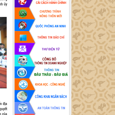
nh ủy
n địa
 quyết
g của