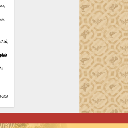
026,
026,
cơ sở,
 phát
Lắk
8/2026,