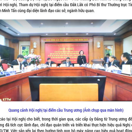
trì Hội nghị. Tham dự Hội nghị tại điểm cầu Đắk Lắk có Phó Bí thư Thường trực Tỉ
 Minh Tấn cùng đại diện lãnh đạo các sở, ngành hữu quan.
Quang cảnh Hội nghị tại điểm cầu Trung ương (Ảnh chụp qua màn hình)
cáo tại Hội nghị cho biết, trong thời gian qua, các cấp ủy Đảng từ Trung ương đế
g đã tích cực lãnh đạo, chỉ đạo quán triển và triển khai thực hiện hiệu quả Nghị
Q/TW. Việc sắp xếp lại theo hướng tinh gọn bộ máy, nâng cao hiệu quả hoạt độn