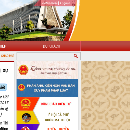
|
Vietnamese
English
IỆP
DU KHÁCH
 CỔNG THÔNG TIN ĐIỆN TỬ TỈNH ĐẮK LẮK
ị sự
viết
c Hội
/2017
n lý,
).
an Thị
 đồng