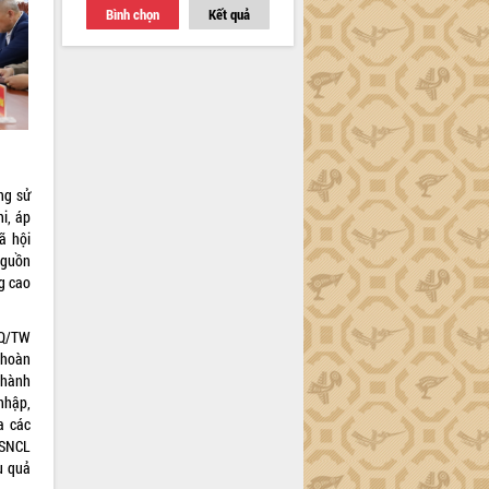
Bình chọn
Kết quả
ng sử
i, áp
ã hội
nguồn
g cao
NQ/TW
 hoàn
 hành
 nhập,
a các
VSNCL
u quả