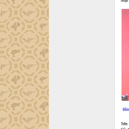
hoạt
phá cơ chế - Hợp tác công tư
Đề án 06 tạo bước ngoặt đột phá trong
cải cách hành chính tỉnh Đắk Lắk
Kết nối tour, đẩy mạnh chuyển đổi số
để phát triển du lịch Đắk Lắk
Khởi động Dự án Đầu tư xây dựng hạ
tầng kỹ thuật Cụm công nghiệp Tân
Tiến
Gặp mặt các cơ quan báo chí nhân Kỷ
niệm 101 năm Ngày Báo chí Cách
mạng Việt Nam
Đắk Lắk sơ kết 4 năm triển khai thực
hiện Đề án 06 của Chính phủ
Họp báo thông tin về Hội nghị Công bố
Quy hoạch và Xúc tiến đầu tư tỉnh Đắk
Lắk
Khơi thông điểm nghẽn, đẩy nhanh
giải ngân vốn khắc phục thiên tai
Đồn
HĐND tỉnh thông qua điều chỉnh Quy
hoạch tỉnh thời kỳ 2021-2030
Trên