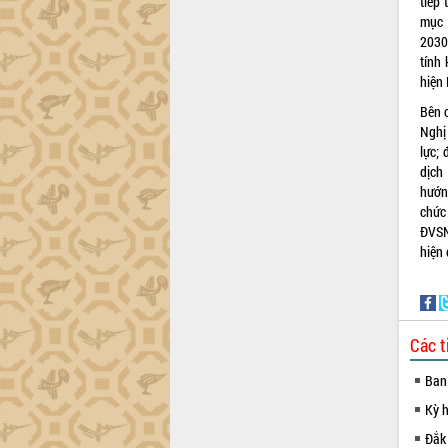
Hội thảo góp ý hồ sơ điều chỉnh quy
tiếp 
hoạch tỉnh Đắk Lắk thời kỳ 2021-2030,
mục 
tầm nhìn đến năm 2050
2030,
tính 
Nâng cao hiệu quả hoạt động của các
hiện 
doanh nghiệp nhà nước
Hội nghị triển khai kết nối mạng
Bên c
truyền số liệu chuyên dùng phục vụ cơ
Nghị
quan Đảng, Nhà nước
lực;
dịch
Lễ phát động chuỗi hoạt động chung
hướng
tay làm sạch môi trường
chức
Xã Ea Kar bước chuyển mình trong
ĐVSN
công tác cải cách hành chính mô hình
hiện
mới
UBND tỉnh họp báo định kỳ tháng 4
năm 2026
Hội thảo khoa học “Giải pháp thúc đẩy
Các t
phát triển nền kinh tế xanh tại tỉnh
Đắk Lắk”
Ban
Tăng cường giám sát, đôn đốc thực
Kỳ 
hiện nhiệm vụ quản lý tài sản công
hàng tuần
Đắk