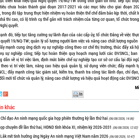
tục triển khai hiệu quả Nghị quyết 19/NQ-TW trong thời gian tới như: tiếp tục thự
tiêu chưa hoàn thành giai đoạn 2017-2021 và các mục tiêu cho giai đoạn 20
 trong đó tập trung thực hiện nhiệm vụ hoàn thiện thể chế đảm bảo kịp thời, chất 
khả thi cao, có lộ trình cụ thể gắn với trách nhiệm của từng cơ quan, tổ chức tron
Nghị quyết.
ạnh đó, tiếp tục tăng cường sự lãnh đạo của các cấp ủy, tổ chức Đảng về việc thự
 quyết 19/NQ-TW; quản lý số lượng người làm việc và nâng cao chất lượng nguồn
 đẩy mạnh cung ứng dịch vụ sự nghiệp công theo cơ chế thị trường, thúc đẩy xã hộ
 vụ sự nghiệp công; tiếp tục hoàn thiện quy hoạch mạng lưới các ĐVSNCL; ban
 dẫn về vị trí việc làm, định mức biên chế sự nghiệp tạo cơ sở cơ cấu lại đội ng
 theo vị trí việc làm, nâng cao hiệu quả quản lý, sử dụng viên chức; đẩy mạnh t
CL; đẩy mạnh công tác giám sát, kiểm tra, thanh tra công tác lãnh đạo, chỉ đạo,
 đổi mới tổ chức và quản lý, nâng cao chất lượng và hiệu quả hoạt động các ĐVSN
Mi
In
in khác
 Chỉ đạo An ninh mạng quốc gia họp phiên thường kỳ lần thứ hai
(06/08/2026, 14:06)
họp chuyên đề lần thứ hai, HĐND tỉnh khóa XI, nhiệm kỳ 2026-2031
(06/08/2026, 12:02)
 Lắk mít tinh hưởng ứng Ngày An ninh mạng Việt Nam năm 2026
(06/08/2026, 10:47)