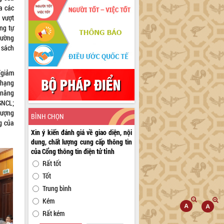
a các
 vượt
ng tự
thường
 sách
(giảm
 hạng
 nâng
SNCL;
lượng
BÌNH CHỌN
ng của
Xin ý kiến đánh giá về giao diện, nội
dung, chất lượng cung cấp thông tin
của Cổng thông tin điện tử tỉnh
Rất tốt
Tốt
Trung bình
Kém
Rất kém