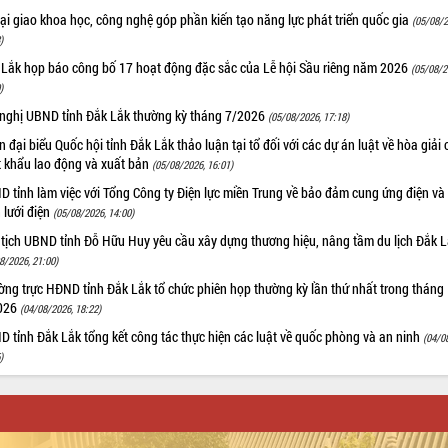
i giao khoa học, công nghệ góp phần kiến tạo năng lực phát triển quốc gia
(05/08/2
)
 Lắk họp báo công bố 17 hoạt động đặc sắc của Lễ hội Sầu riêng năm 2026
(05/08/2
)
 nghị UBND tỉnh Đắk Lắk thường kỳ tháng 7/2026
(05/08/2026, 17:18)
 đại biểu Quốc hội tỉnh Đắk Lắk thảo luận tại tổ đối với các dự án luật về hòa giải 
t khẩu lao động và xuất bản
(05/08/2026, 16:01)
 tỉnh làm việc với Tổng Công ty Điện lực miền Trung về bảo đảm cung ứng điện và
n lưới điện
(05/08/2026, 14:00)
 tịch UBND tỉnh Đỗ Hữu Huy yêu cầu xây dựng thương hiệu, nâng tầm du lịch Đắk 
8/2026, 21:00)
ng trực HĐND tỉnh Đắk Lắk tổ chức phiên họp thường kỳ lần thứ nhất trong tháng
026
(04/08/2026, 18:22)
 tỉnh Đắk Lắk tổng kết công tác thực hiện các luật về quốc phòng và an ninh
(04/0
)