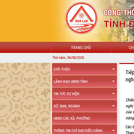
TRANG CHỦ
CH
Thứ năm, 06/08/2026
GIỚI THIỆU
Tiế
ngh
LÃNH ĐẠO UBND TỈNH
TIN TỨC SỰ KIỆN
Chiề
nghị
SỞ, BAN, NGÀNH
của 
nâng
UBND CÁC XÃ, PHƯỜNG
Các đ
THÔNG TIN CHỈ ĐẠO ĐIỀU HÀNH
Than