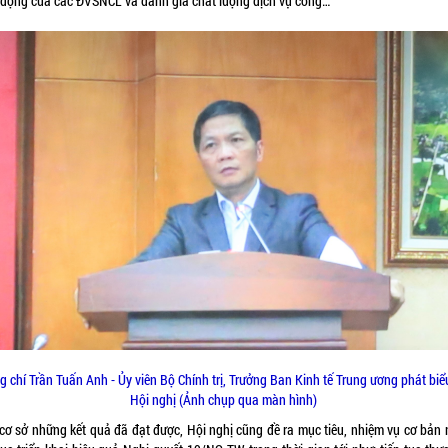
 động của các ĐVSNCL và đánh giá chất lượng dịch vụ công…
g chí Trần Tuấn Anh - Ủy viên Bộ Chính trị, Trưởng Ban Kinh tế Trung ương phát biểu
Hội nghị (Ảnh chụp qua màn hình)
 cơ sở những kết quả đã đạt được, Hội nghị cũng đề ra mục tiêu, nhiệm vụ cơ bản