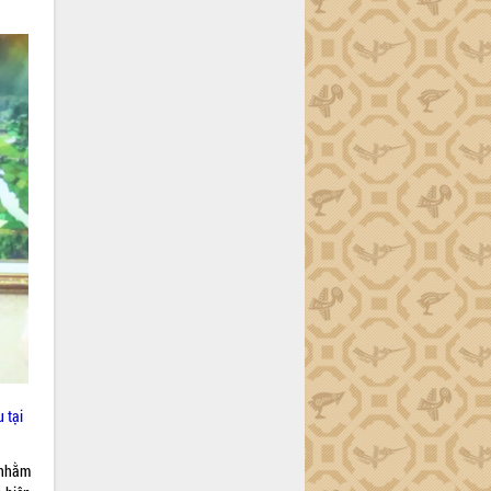
 tại
 nhằm