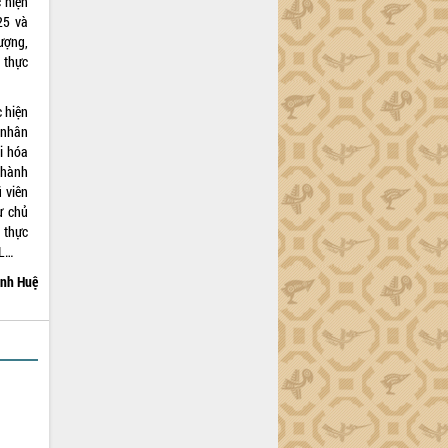
c hiện
25 và
lượng,
g thực
c hiện
 nhân
i hóa
 hành
ũ viên
ự chủ
 thực
CL…
nh Huệ