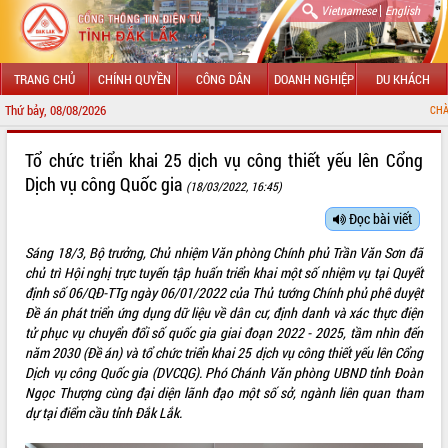
|
Vietnamese
English
TRANG CHỦ
CHÍNH QUYỀN
CÔNG DÂN
DOANH NGHIỆP
DU KHÁCH
Thứ bảy, 08/08/2026
CHÀO MỪNG ĐẾN VỚ
GIỚI THIỆU
Tổ chức triển khai 25 dịch vụ công thiết yếu lên Cổng
Dịch vụ công Quốc gia
(18/03/2022, 16:45)
LÃNH ĐẠO UBND TỈNH
Đọc bài viết
TIN TỨC SỰ KIỆN
Sáng 18/3, Bộ trưởng, Chủ nhiệm Văn phòng Chính phủ Trần Văn Sơn đã
SỞ, BAN, NGÀNH
chủ trì Hội nghị trực tuyến tập huấn triển khai một số nhiệm vụ tại Quyết
định số 06/QĐ-TTg ngày 06/01/2022 của Thủ tướng Chính phủ phê duyệt
UBND CÁC XÃ, PHƯỜNG
Đề án phát triển ứng dụng dữ liệu về dân cư, định danh và xác thực điện
tử phục vụ chuyển đổi số quốc gia giai đoạn 2022 - 2025, tầm nhìn đến
năm 2030 (Đề án) và tổ chức triển khai 25 dịch vụ công thiết yếu lên Cổng
THÔNG TIN CHỈ ĐẠO ĐIỀU HÀNH
Dịch vụ công Quốc gia (DVCQG). Phó Chánh Văn phòng UBND tỉnh Đoàn
Ngọc Thượng cùng đại diện lãnh đạo một số sở, ngành liên quan tham
HỆ THỐNG VĂN BẢN
dự tại điểm cầu tỉnh Đắk Lắk.
VĂN BẢN HĐND TỈNH