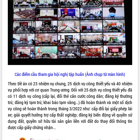
VIDEO
Không có file video nào để phát.
ALBUM ẢNH
Các điểm cầu tham gia hội nghị tập huấn (Ảnh chụp từ màn hình)
Theo Đề án có 23 nhiệm vụ chung, 25 dịch vụ công thiết yếu và 40 nhiệm
vụ phối hợp với cơ quan Trung ương. Đối với 25 dịch vụ công thiết yếu đã
LIÊN KẾT WEB
có 11 dịch vụ công (cấp lại, đổi thẻ căn cước công dân; đăng ký thường
trú; đăng ký tạm trú; khai báo tạm vắng...) đã hoàn thành và một số dịch
vụ công sẽ hoàn thành trong tháng 3/2022 như: cấp đổi lại giấy phép lái
xe; giải quyết hưởng trợ cấp thất nghiệp; đăng ký biến động về quyền sử
dụng đất, quyền sở hữu tài sản gắn liền với đất do thay đổi thông tin
THỐNG KÊ TRUY CẬP
được cấp giấy chứng nhận...
Hôm nay:
30503