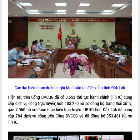
ĐIỂM TIN VĂN BẢN
QUY HOẠCH - KẾ HOẠCH
Các đại biểu tham dự hội nghị tập huấn tại điểm cầu tỉnh Đắk Lắk
Hiện tại, trên Cổng DVCQG đã có 3.552 thủ tục hành chính (TTHC) cung
cấp dịch vụ công trực tuyến; hơn 103.220 hồ sơ đồng bộ trạng thái xử lý;
gần 2.950 hồ sơ được thực hiện trực tuyến. UBND tỉnh Đắk Lắk đã cung
cấp 784 dịch vụ công trên Cổng DVCQG và đã đồng bộ 353.481 hồ sơ
TTHC.