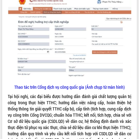
Tất cả:
66075826
Thao tác trên Cổng dịch vụ công quốc gia (Ảnh chụp từ màn hình)
Tại hội nghị, các đại biểu được hướng dẫn đánh giá chất lượng quản trị
công trong thực hiện TTHC; hướng dẫn việc nâng cấp, hoàn thiện hệ
thống thông tin giải quyết TTHC cấp bộ, cấp tỉnh (tích hợp, cung cấp dịch
vụ công trên Cổng DVCQG; chuẩn hóa TTHC; kết nối, tích hợp, chia sẻ với
Cơ sở dữ liệu quốc gia (CSDLQD) về dân cư, hệ thống định danh và xác
thực điện tử phục vụ xác thực, chia sẻ dữ liệu dân cư khi thực hiện TTHC);
hướng dẫn quy trình và yêu cầu kết nối tích hợp với CSDLQD về dân cư