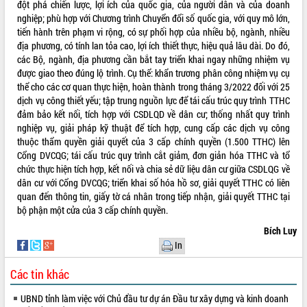
đột phá chiến lược, lợi ích của quốc gia, của người dân và của doanh
nghiệp; phù hợp với Chương trình Chuyển đổi số quốc gia, với quy mô lớn,
tiến hành trên phạm vi rộng, có sự phối hợp của nhiều bộ, ngành, nhiều
địa phương, có tính lan tỏa cao, lợi ích thiết thực, hiệu quả lâu dài. Do đó,
các Bộ, ngành, địa phương cần bắt tay triển khai ngay những nhiệm vụ
được giao theo đúng lộ trình. Cụ thể: khẩn trương phân công nhiệm vụ cụ
thể cho các cơ quan thực hiện, hoàn thành trong tháng 3/2022 đối với 25
dịch vụ công thiết yếu; tập trung nguồn lực để tái cấu trúc quy trình TTHC
đảm bảo kết nối, tích hợp với CSDLQD về dân cư; thống nhất quy trình
nghiệp vụ, giải pháp kỹ thuật để tích hợp, cung cấp các dịch vụ công
thuộc thẩm quyền giải quyết của 3 cấp chính quyền (1.500 TTHC) lên
Cổng DVCQG; tái cấu trúc quy trình cắt giảm, đơn giản hóa TTHC và tổ
chức thực hiện tích hợp, kết nối và chia sẻ dữ liệu dân cư giữa CSDLQG về
dân cư với Cổng DVCQG; triển khai số hóa hồ sơ, giải quyết TTHC có liên
quan đến thông tin, giấy tờ cá nhân trong tiếp nhận, giải quyết TTHC tại
bộ phận một cửa của 3 cấp chính quyền.
Bích Luy
In
Các tin khác
UBND tỉnh làm việc với Chủ đầu tư dự án Đầu tư xây dựng và kinh doanh