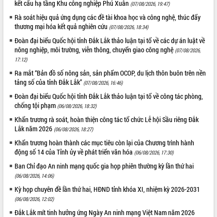
kết cấu hạ tầng Khu công nghiệp Phú Xuân
(07/08/2026, 19:47)
Rà soát hiệu quả ứng dụng các đề tài khoa học và công nghệ, thúc đẩy
thương mại hóa kết quả nghiên cứu
(07/08/2026, 18:34)
Đoàn đại biểu Quốc hội tỉnh Đắk Lắk thảo luận tại tổ về các dự án luật về
nông nghiệp, môi trường, viễn thông, chuyển giao công nghệ
(07/08/2026,
17:12)
Ra mắt “Bản đồ số nông sản, sản phẩm OCOP, du lịch thôn buôn trên nền
tảng số của tỉnh Đắk Lắk”
(07/08/2026, 16:46)
Đoàn đại biểu Quốc hội tỉnh Đắk Lắk thảo luận tại tổ về công tác phòng,
chống tội phạm
(06/08/2026, 18:32)
Khẩn trương rà soát, hoàn thiện công tác tổ chức Lễ hội Sầu riêng Đắk
Lắk năm 2026
(06/08/2026, 18:27)
Khẩn trương hoàn thành các mục tiêu còn lại của Chương trình hành
động số 14 của Tỉnh ủy về phát triển văn hóa
(06/08/2026, 17:30)
Ban Chỉ đạo An ninh mạng quốc gia họp phiên thường kỳ lần thứ hai
(06/08/2026, 14:06)
Kỳ họp chuyên đề lần thứ hai, HĐND tỉnh khóa XI, nhiệm kỳ 2026-2031
(06/08/2026, 12:02)
Đắk Lắk mít tinh hưởng ứng Ngày An ninh mạng Việt Nam năm 2026