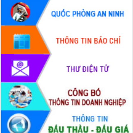
du khách thông qua Hệ thống cơ sở dữ
liệu và Bản đồ số
Tập huấn ứng dụng trí tuệ nhân tạo (AI)
trong thương mại điện tử năm 2026
Đoàn đại biểu Quốc hội tỉnh Đắk Lắk
trao đổi thông tin trước Kỳ họp thứ
nhất, Quốc hội khóa XVI
Quyết liệt cải cách hành chính, khơi
thông nguồn lực phát triển
Nâng cao hiệu lực, hiệu quả HĐND
tỉnh thông qua hiện đại hóa hành chính
Xã Ea Phê gắn cải cách hành chính với
chuyển đổi số
Phó Chủ tịch Thường trực UBND tỉnh
Hồ Thị Nguyên Thảo làm việc tại Trung
tâm Phục vụ hành chính công xã Ea
Phê
Xây dựng nền hành chính số đồng
hành cùng nông dân dân, doanh nghiệp
Giai đoạn 2026-2030, Đắk Lắk phấn