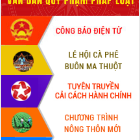
nhanh tiến độ các dự án trọng điểm
trong Khu kinh tế Nam Phú Yên
Hòn Yến phát triển du lịch gắn với bảo
tồn biển
Lấy ý kiến điều chỉnh Quy hoạch tỉnh
Đắk Lắk thời kỳ 2021-2030, tầm nhìn
đến năm 2050
Phát động chiến dịch 30 ngày đêm
giải phóng mặt bằng Tuyến đường bộ
ven biển
Đắk Lắk nỗ lực thúc đẩy tăng trưởng
kinh tế từ 10% trở lên trong Quý
II/2026
Đắk Lắk ký kết thỏa thuận hợp tác về
chuyển đổi số giai đoạn 2026 – 2030
với Tập đoàn Bưu chính Viễn thông
Việt Nam
Thứ trưởng Bộ Y tế làm việc với tỉnh
Đắk Lắk về phát triển nhân lực y tế
cho trạm y tế cấp xã
Du lịch Đắk Lắk nâng tầm trải nghiệm