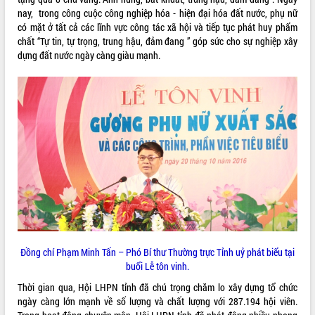
nay, trong công cuộc công nghiệp hóa - hiện đại hóa đất nước, phụ nữ
VIDEO
có mặt ở tất cả các lĩnh vực công tác xã hội và tiếp tục phát huy phẩm
chất “Tự tin, tự trọng, trung hậu, đảm đang ” góp sức cho sự nghiệp xây
Loading the player...
dựng đất nước ngày càng giàu mạnh.
Trailer Lễ hội Sầu riêng Đắk Lắk năm
2026
Khám bệnh, cấp phát thuốc miễn phí
và tặng quà người dân xã Cư Pui
Hội nghị UBND tỉnh Đắk Lắk thường kỳ
tháng 7/2026
Lễ truy tặng danh hiệu “Bà Mẹ Việt
ALBUM ẢNH
Nam Anh hùng” và trao Huân chương
Lao động
UBND tỉnh Đắk Lắk triển khai nhiệm
vụ 6 tháng cuối năm 2026
Kỳ họp thứ Hai, Hội đồng nhân dân
Đồng chí Phạm Minh Tấn – Phó Bí thư Thường trực Tỉnh uỷ phát biểu tại
tỉnh khóa XI quyết nghị nhiều nội dung
buổi Lễ tôn vinh.
quan trọng
Bí thư Tỉnh ủy Lương Nguyễn Minh
Thời gian qua, Hội LHPN tỉnh đã chú trọng chăm lo xây dựng tổ chức
Triết thăm, tặng quà người có công với
ngày càng lớn mạnh về số lượng và chất lượng với 287.194 hội viên.
cách mạng
LIÊN KẾT WEB