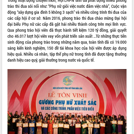
Trong hoạt động chuyên môn, Hội LHPN tỉnh đã phát động nhiều phong
trào thi đua sôi nổi như: “Phụ nữ giỏi việc nước đảm việc nhà”, Cuộc vận
Rà soát, hoàn thiện hệ thống thiết chế
động “xây dựng gia đình 5 không 3 sạch” và nhiều công trình thi đua của
văn hóa, thể thao đáp ứng yêu cầu
các cấp hội ở cơ sở. Năm 2016, phong trào thi đua chào mừng Đại hội
phát triển mới
đại biểu Phụ nữ các cấp đã gặt hái nhiều thành công trên mọi lĩnh vực.
Thường trực HĐND tỉnh Đắk Lắk gặp
THỐNG KÊ TRUY CẬP
Qua phong trào hội viên đã thực hành tiết kiệm 120 tỷ đồng, giải quyết
mặt Đoàn chuyên gia y tế TP. Hồ Chí
cho 46.017 lượt hội viên vay vốn phát triển sản xuất …Từ những thực tiễn
Minh
Hôm nay:
22860
sinh động của phong trào trong những năm qua, toàn tỉnh đã có 19.000
Lễ truy điệu và an táng hài cốt liệt sĩ
Tất cả:
66135974
sáng kiến kinh nghiệm, 150 đề tài khoa học của hội viên được áp dụng
tại Nghĩa trang Liệt sĩ xã Sơn Hòa
hiệu quả. Nhiều cá nhân, tập thể phụ nữ trong tỉnh đã được tặng thưởng
Bàn giải pháp tháo gỡ khó khăn trong
danh hiệu cao quý, giải thưởng trong nước và quốc tế.
xuất khẩu sầu riêng và triển khai quy
định EUDR
Thứ trưởng Bộ Nông nghiệp và Môi
trường Nguyễn Hoàng Hiệp khảo sát
vùng trồng và doanh nghiệp đóng gói
sầu riêng tại Đắk Lắk
Trình diễn nghệ thuật chế biến các
món ăn từ sầu riêng
Đắk Lắk công bố Quy hoạch và xúc
tiến đầu tư tỉnh
Ngành cá ngừ Đắk Lắk chủ động thích