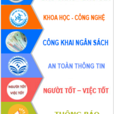
đấu có 77% xã đạt chuẩn nông thôn
mới
Chuyển đổi số 'mở đường' cho nông
nghiệp Đắk Lắk tăng trưởng bứt phá
Triển khai đồng bộ đo đạc, lập hồ sơ
địa chính, hoàn thiện cơ sở dữ liệu đất
đai
Ứng dụng sinh trắc học - Bước tiến
trong hành trình chuyển đổi số tại Đắk
Lắk
Đắk Lắk nâng cao hiệu quả công tác
Đảng từ Sổ tay đảng viên điện tử
Đắk Lắk đẩy mạnh nuôi biển công
nghệ, hướng tới phát triển thủy sản
bền vững
Tập huấn nâng cao năng lực triển khai
chuyển đổi số cho cán bộ, công chức
cấp xã
Đắk Lắk phát động hưởng ứng Ngày
Quyền của người tiêu dùng Việt Nam
2026