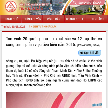
|
Vietnamese
English
TRANG CHỦ
CHÍNH QUYỀN
CÔNG DÂN
DOANH NGHIỆP
DU KHÁCH
Thứ hai, 10/08/2026
CỔNG THÔNG TIN ĐIỆN TỬ TỈNH ĐẮK LẮK
GIỚI THIỆU
Tôn vinh 20 gương phụ nữ xuất sắc và 12 tập thể có
công trình, phần việc tiêu biểu năm 2016.
(21/10/2016, 08:52)
LÃNH ĐẠO UBND TỈNH
Đọc bài viết
TIN TỨC SỰ KIỆN
Sáng 20/10, Hội Liên hiệp Phụ nữ (LHPN) tỉnh đã tổ chức Lễ tôn vinh
SỞ, BAN, NGÀNH
gương Phụ nữ xuất sắc và công trình phần việc tiêu biểu năm 2016. Đến
tham dự buổi Lễ có các đồng chí Phạm Minh Tấn – Phó Bí thư Thường
UBND CÁC XÃ, PHƯỜNG
trực Tỉnh uỷ, H’Yim Kđoh - Phó Chủ tịch UBND tỉnh, Trần Vĩnh Cảnh –
Phó Chủ tịch HĐND tỉnh, Sở, ban, ngành cùng lãnh đạo Hội LHPN các
huyện, thị xã, thành phố trong tỉnh.
THÔNG TIN CHỈ ĐẠO ĐIỀU HÀNH
HỆ THỐNG VĂN BẢN
VĂN BẢN HĐND TỈNH