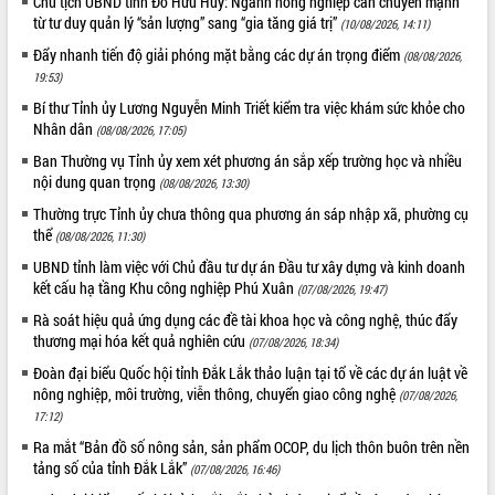
Chủ tịch UBND tỉnh Đỗ Hữu Huy: Ngành nông nghiệp cần chuyển mạnh
HĐND tỉnh thông qua điều chỉnh Quy
từ tư duy quản lý “sản lượng” sang “gia tăng giá trị”
(10/08/2026, 14:11)
hoạch tỉnh thời kỳ 2021-2030
Đẩy nhanh tiến độ giải phóng mặt bằng các dự án trọng điểm
Hội thảo góp ý hồ sơ điều chỉnh quy
(08/08/2026,
19:53)
hoạch tỉnh Đắk Lắk thời kỳ 2021-2030,
tầm nhìn đến năm 2050
Bí thư Tỉnh ủy Lương Nguyễn Minh Triết kiểm tra việc khám sức khỏe cho
Nhân dân
Nâng cao hiệu quả hoạt động của các
(08/08/2026, 17:05)
doanh nghiệp nhà nước
Ban Thường vụ Tỉnh ủy xem xét phương án sắp xếp trường học và nhiều
Hội nghị triển khai kết nối mạng
nội dung quan trọng
(08/08/2026, 13:30)
truyền số liệu chuyên dùng phục vụ cơ
Thường trực Tỉnh ủy chưa thông qua phương án sáp nhập xã, phường cụ
quan Đảng, Nhà nước
thể
(08/08/2026, 11:30)
Lễ phát động chuỗi hoạt động chung
UBND tỉnh làm việc với Chủ đầu tư dự án Đầu tư xây dựng và kinh doanh
tay làm sạch môi trường
kết cấu hạ tầng Khu công nghiệp Phú Xuân
(07/08/2026, 19:47)
Xã Ea Kar bước chuyển mình trong
Rà soát hiệu quả ứng dụng các đề tài khoa học và công nghệ, thúc đẩy
công tác cải cách hành chính mô hình
thương mại hóa kết quả nghiên cứu
(07/08/2026, 18:34)
mới
UBND tỉnh họp báo định kỳ tháng 4
Đoàn đại biểu Quốc hội tỉnh Đắk Lắk thảo luận tại tổ về các dự án luật về
nông nghiệp, môi trường, viễn thông, chuyển giao công nghệ
năm 2026
(07/08/2026,
17:12)
Hội thảo khoa học “Giải pháp thúc đẩy
phát triển nền kinh tế xanh tại tỉnh
Ra mắt “Bản đồ số nông sản, sản phẩm OCOP, du lịch thôn buôn trên nền
Đắk Lắk”
tảng số của tỉnh Đắk Lắk”
(07/08/2026, 16:46)
Tăng cường giám sát, đôn đốc thực