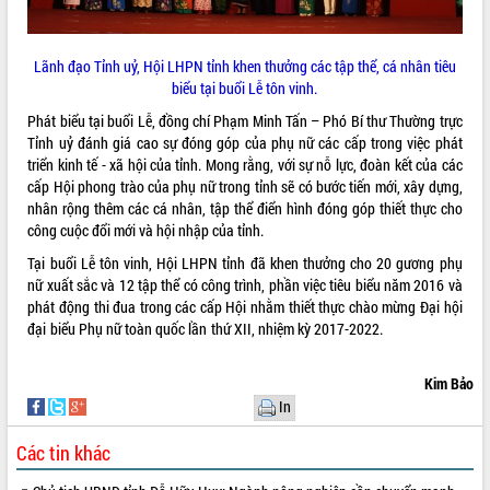
ứng để giữ vững thị trường xuất khẩu
Diễn đàn Kinh tế tư nhân Việt Nam đột
phá cơ chế - Hợp tác công tư
Lãnh đạo Tỉnh uỷ, Hội LHPN tỉnh khen thưởng các tập thể, cá nhân tiêu
Đề án 06 tạo bước ngoặt đột phá trong
biểu tại buổi Lễ tôn vinh.
cải cách hành chính tỉnh Đắk Lắk
Phát biểu tại buổi Lễ, đồng chí Phạm Minh Tấn – Phó Bí thư Thường trực
Kết nối tour, đẩy mạnh chuyển đổi số
Tỉnh uỷ đánh giá cao sự đóng góp của phụ nữ các cấp trong việc phát
để phát triển du lịch Đắk Lắk
triển kinh tế - xã hội của tỉnh. Mong rằng, với sự nỗ lực, đoàn kết của các
Khởi động Dự án Đầu tư xây dựng hạ
cấp Hội phong trào của phụ nữ trong tỉnh sẽ có bước tiến mới, xây dựng,
tầng kỹ thuật Cụm công nghiệp Tân
nhân rộng thêm các cá nhân, tập thể điển hình đóng góp thiết thực cho
Tiến
công cuộc đổi mới và hội nhập của tỉnh.
Gặp mặt các cơ quan báo chí nhân Kỷ
Tại buổi Lễ tôn vinh, Hội LHPN tỉnh đã khen thưởng cho 20 gương phụ
niệm 101 năm Ngày Báo chí Cách
nữ xuất sắc và 12 tập thể có công trình, phần việc tiêu biểu năm 2016 và
mạng Việt Nam
phát động thi đua trong các cấp Hội nhằm thiết thực chào mừng Đại hội
Đắk Lắk sơ kết 4 năm triển khai thực
đại biểu Phụ nữ toàn quốc lần thứ XII, nhiệm kỳ 2017-2022.
hiện Đề án 06 của Chính phủ
Họp báo thông tin về Hội nghị Công bố
Kim Bảo
Quy hoạch và Xúc tiến đầu tư tỉnh Đắk
In
Lắk
Khơi thông điểm nghẽn, đẩy nhanh
Các tin khác
giải ngân vốn khắc phục thiên tai