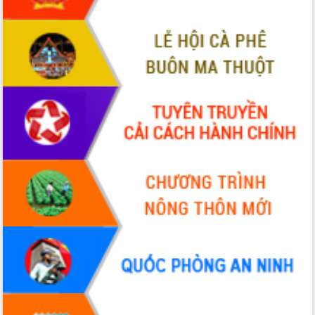
Thứ trưởng Bộ Y tế làm việc với tỉnh
Đắk Lắk về phát triển nhân lực y tế
cho trạm y tế cấp xã
Du lịch Đắk Lắk nâng tầm trải nghiệm
du khách thông qua Hệ thống cơ sở dữ
liệu và Bản đồ số
Tập huấn ứng dụng trí tuệ nhân tạo (AI)
trong thương mại điện tử năm 2026
Đoàn đại biểu Quốc hội tỉnh Đắk Lắk
trao đổi thông tin trước Kỳ họp thứ
nhất, Quốc hội khóa XVI
Quyết liệt cải cách hành chính, khơi
thông nguồn lực phát triển
Nâng cao hiệu lực, hiệu quả HĐND
tỉnh thông qua hiện đại hóa hành chính
Xã Ea Phê gắn cải cách hành chính với
chuyển đổi số
Phó Chủ tịch Thường trực UBND tỉnh
Hồ Thị Nguyên Thảo làm việc tại Trung
tâm Phục vụ hành chính công xã Ea
Phê