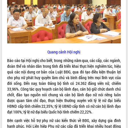
ĐIỂM TIN VĂN BẢN
QUY HOẠCH - KẾ HOẠCH
Quang cảnh Hội nghị
Báo cáo tại Hội nghị cho biết, trong những năm qua, các cấp, các ngành,
đoàn thể và nhân dân trong tỉnh đã triển khai thực hiện nghiêm túc, hiệu
quả các nội dung cơ bản của Luật BĐG, qua đó tạo điều kiện thuận lợi
cho phụ nữ phát huy quyền làm chủ và bình đẳng trên mọi lĩnh vực của
đời sống. Đến nay, toàn Đảng bộ tỉnh có 24.362 đảng viên nữ, chiếm
33,96%. Công tác quy hoạch cán bộ lãnh đạo, cán bộ giữ chức danh chủ
chốt, đào tạo nguồn nói chung và cán bộ lãnh đạo nữ nói riêng luôn
được quan tâm chỉ đạo, thực hiện thường xuyên với tỷ lệ nữ đại biểu
HĐND cấp tỉnh chiếm 22,35%; tỷ lệ UBND cấp tỉnh có nữ cán bộ lãnh đạo
đạt 100%; tỷ lệ nữ đại biểu Quốc hội tỉnh chiếm 22,22%.
Bên cạnh việc hỗ trợ phụ nữ các kiến thức về BĐG, xây dựng gia đình
hạnh phúc, Hội Liên hiệp Phụ nữ các cấp đã triển khai nhiều hoạt động