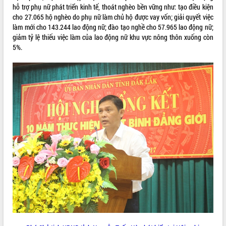
hỗ trợ phụ nữ phát triển kinh tế, thoát nghèo bền vững như: tạo điều kiện
VIDEO
cho 27.065 hộ nghèo do phụ nữ làm chủ hộ được vay vốn; giải quyết việc
làm mới cho 143.244 lao động nữ; đào tạo nghề cho 57.965 lao động nữ;
giảm tỷ lệ thiếu việc làm của lao động nữ khu vực nông thôn xuống còn
5%.
Khám bệnh, cấp phát thuốc miễn phí
và tặng quà người dân xã Cư Pui
Hội nghị UBND tỉnh Đắk Lắk thường kỳ
tháng 7/2026
Lễ truy tặng danh hiệu “Bà Mẹ Việt
Nam Anh hùng” và trao Huân chương
Lao động
ALBUM ẢNH
UBND tỉnh Đắk Lắk triển khai nhiệm
vụ 6 tháng cuối năm 2026
Kỳ họp thứ Hai, Hội đồng nhân dân
tỉnh khóa XI quyết nghị nhiều nội dung