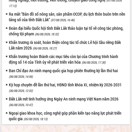
(07/08/2026,
Hội thảo khoa học “Giải pháp thúc đẩy
17:12)
phát triển nền kinh tế xanh tại tỉnh
Ra mắt “Bản đồ số nông sản, sản phẩm OCOP, du lịch thôn buôn trên nền
Đắk Lắk”
tảng số của tỉnh Đắk Lắk”
(07/08/2026, 16:46)
Tăng cường giám sát, đôn đốc thực
Đoàn đại biểu Quốc hội tỉnh Đắk Lắk thảo luận tại tổ về công tác phòng,
hiện nhiệm vụ quản lý tài sản công
chống tội phạm
(06/08/2026, 18:32)
hàng tuần
Khẩn trương rà soát, hoàn thiện công tác tổ chức Lễ hội Sầu riêng Đắk
Tháo gỡ những vướng mắc, đẩy mạnh
Lắk năm 2026
(06/08/2026, 18:27)
công tác cải cách thủ tục hành chính
tại Trung tâm Phục vụ hành chính
Khẩn trương hoàn thành các mục tiêu còn lại của Chương trình hành
công tỉnh
động số 14 của Tỉnh ủy về phát triển văn hóa
(06/08/2026, 17:30)
Đắk Lắk: Tôn vinh 46 giải pháp tại Hội
Ban Chỉ đạo An ninh mạng quốc gia họp phiên thường kỳ lần thứ hai
thi Sáng tạo Kỹ thuật 2024 - 2025
(06/08/2026, 14:06)
Đắk Lắk rà soát, điều chỉnh Đề án 190
Kỳ họp chuyên đề lần thứ hai, HĐND tỉnh khóa XI, nhiệm kỳ 2026-2031
về phát triển nuôi trồng thủy sản
(06/08/2026, 12:02)
Phó Chủ tịch UBND tỉnh Đắk Lắk
Đắk Lắk mít tinh hưởng ứng Ngày An ninh mạng Việt Nam năm 2026
Trương Công Thái kiểm tra thực địa
(06/08/2026, 10:47)
Dự án cao tốc Khánh Hòa - Buôn Ma
Ngoại giao khoa học, công nghệ góp phần kiến tạo năng lực phát triển
Thuột
quốc gia
(05/08/2026, 18:13)
Định vị cà phê Việt Nam như một “di
sản sống” trong dòng chảy toàn cầu