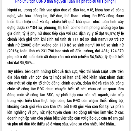
Phó Chủ tịch UBND tỉnh Nguyễn Tuấn Hà phát biểu tại Hội nghị
quan trọng
Ngoài ra, trong các lĩnh vực giáo dục và đào tạo, y tế, khoa học và công
Bí thư Tỉnh ủy Lương Nguyễn Minh
nghệ, văn hóa thông tin, thể dục, thể thao… công tác BĐG cũng được
Triết thăm, tặng quà người có công với
triển khai hiệu quả và đạt nhiều kết quả khả quan như: toàn tỉnh xây
cách mạng
dựng được 73/184 xã, phường, thị trấn có mô hình phòng chống bạo lực
Rà soát, hoàn thiện hệ thống thiết chế
gia đình; tỷ lệ phụ nữ được tiếp cận với các dịch vụ y tế đạt 96,8%; tỷ lệ
văn hóa, thể thao đáp ứng yêu cầu
LIÊN KẾT WEB
chênh lệch giới tính khi sinh tại tỉnh từ 117 trẻ sơ sinh nam/100 trẻ sơ
phát triển mới
sinh nữ (2006) giảm xuống còn 110 trẻ sơ sinh nam/100 trẻ sơ sinh nữ
(2016); toàn tỉnh có 231.790 học sinh nữ đến trường, đạt 48%; 124.370
Thường trực HĐND tỉnh Đắk Lắk gặp
phụ nữ ở độ tuổi dưới 40 được xóa mù chữ (chiếm 54,54%); tỷ lệ nữ biết
mặt Đoàn chuyên gia y tế TP. Hồ Chí
chữ đạt 95,95%...
Minh
THỐNG KÊ TRUY CẬP
Lễ truy điệu và an táng hài cốt liệt sĩ
Tuy nhiên, bên cạnh những kết quả tích cực, việc thi hành Luật BĐG trên
tại Nghĩa trang Liệt sĩ xã Sơn Hòa
Hôm nay:
18578
địa bàn tỉnh vẫn còn tồn tại một số hạn chế, khó khăn như: nhận thức
của một số cấp ủy, tổ chức đảng, chính quyền, đoàn thể và cán bộ, công
Bàn giải pháp tháo gỡ khó khăn trong
Tất cả:
66063901
chức về công tác BĐG chưa chuyển biến rõ nét, chưa có sự quan tâm
xuất khẩu sầu riêng và triển khai quy
đúng mức về công tác BĐG; sự phối hợp của các sở, ngành, các cấp
định EUDR
trong việc triển khai thực hiện công tác BĐG còn chậm, thiếu đồng bộ;
Thứ trưởng Bộ Nông nghiệp và Môi
khoảng cách giới vẫn còn khá lớn, bất BĐG giới vẫn còn tồn tại và phần
trường Nguyễn Hoàng Hiệp khảo sát
lớn nghiêng về phụ nữ; việc tuyển chọn lao động nữ vào làm việc ở các
vùng trồng và doanh nghiệp đóng gói
doanh nghiệp vẫn còn phân biệt; việc tiếp cận với giáo dục của trẻ em gái
sầu riêng tại Đắk Lắk
và phụ nữ dân tộc thiểu số ở vùng sâu, vùng xa còn nhiều khó khăn…
Trình diễn nghệ thuật chế biến các