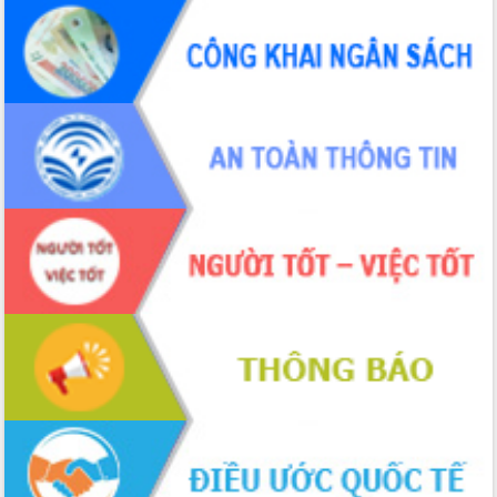
cấp xã
Đắk Lắk phát động hưởng ứng Ngày
Quyền của người tiêu dùng Việt Nam
2026
Đẩy mạnh cải cách hành chính, quyết
tâm đạt được mục tiêu tăng trưởng
hai con số trong năm 2026
Tổ chức trang trọng Lễ hội Đền thờ
Lương Văn Chánh năm 2026
Phó Bí thư Tỉnh ủy Đắk Lắk Đỗ Hữu
Huy giữ chức Bí thư Đảng ủy Ủy Ban
Nhân dân tỉnh
Bệnh án điện tử thúc đẩy chuyển đổi
số y tế tại Đắk Lắk
Chuyển đổi số thư viện: Mở rộng
không gian tri thức trong thời đại số
Đánh giá, rút kinh nghiệm công tác tổ
chức diễn tập trước ngày bầu cử
Chương trình “Gặp gỡ hữu nghị –
Friendship Meeting New Year 2026”