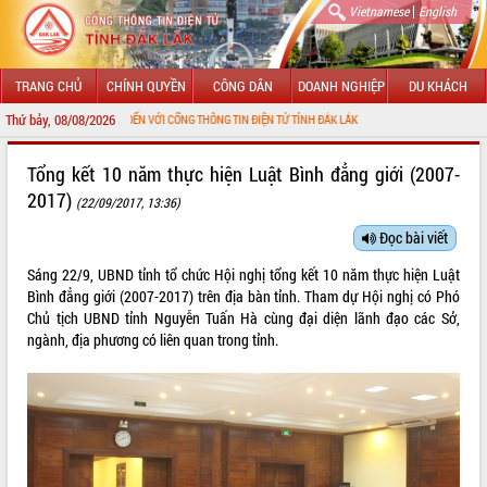
|
Vietnamese
English
TRANG CHỦ
CHÍNH QUYỀN
CÔNG DÂN
DOANH NGHIỆP
DU KHÁCH
Thứ bảy, 08/08/2026
CHÀO MỪNG ĐẾN VỚI CỔNG THÔNG TIN ĐIỆN TỬ TỈNH ĐẮK LẮK
GIỚI THIỆU
Tổng kết 10 năm thực hiện Luật Bình đẳng giới (2007-
2017)
(22/09/2017, 13:36)
LÃNH ĐẠO UBND TỈNH
Đọc bài viết
TIN TỨC SỰ KIỆN
Sáng 22/9, UBND tỉnh tổ chức Hội nghị tổng kết 10 năm thực hiện Luật
SỞ, BAN, NGÀNH
Bình đẳng giới (2007-2017) trên địa bàn tỉnh. Tham dự Hội nghị có Phó
Chủ tịch UBND tỉnh Nguyễn Tuấn Hà cùng đại diện lãnh đạo các Sở,
UBND CÁC XÃ, PHƯỜNG
ngành, địa phương có liên quan trong tỉnh.
THÔNG TIN CHỈ ĐẠO ĐIỀU HÀNH
HỆ THỐNG VĂN BẢN
VĂN BẢN HĐND TỈNH