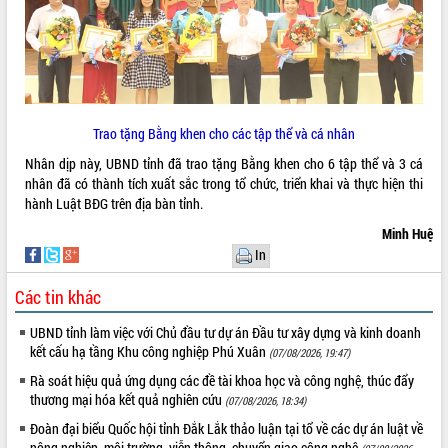
Quy hoạch và Xúc tiến đầu tư tỉnh Đắk
Lắk
Khơi thông điểm nghẽn, đẩy nhanh
giải ngân vốn khắc phục thiên tai
HĐND tỉnh thông qua điều chỉnh Quy
hoạch tỉnh thời kỳ 2021-2030
Trao tặng Bằng khen cho các tập thể và cá nhân
Hội thảo góp ý hồ sơ điều chỉnh quy
hoạch tỉnh Đắk Lắk thời kỳ 2021-2030,
Nhân dịp này, UBND tỉnh đã trao tặng Bằng khen cho 6 tập thể và 3 cá
tầm nhìn đến năm 2050
nhân đã có thành tích xuất sắc trong tổ chức, triển khai và thực hiện thi
Nâng cao hiệu quả hoạt động của các
hành Luật BĐG trên địa bàn tỉnh.
doanh nghiệp nhà nước
Minh Huệ
Hội nghị triển khai kết nối mạng
In
truyền số liệu chuyên dùng phục vụ cơ
quan Đảng, Nhà nước
Các tin khác
Lễ phát động chuỗi hoạt động chung
tay làm sạch môi trường
UBND tỉnh làm việc với Chủ đầu tư dự án Đầu tư xây dựng và kinh doanh
kết cấu hạ tầng Khu công nghiệp Phú Xuân
(07/08/2026, 19:47)
Xã Ea Kar bước chuyển mình trong
công tác cải cách hành chính mô hình
Rà soát hiệu quả ứng dụng các đề tài khoa học và công nghệ, thúc đẩy
mới
thương mại hóa kết quả nghiên cứu
(07/08/2026, 18:34)
UBND tỉnh họp báo định kỳ tháng 4
Đoàn đại biểu Quốc hội tỉnh Đắk Lắk thảo luận tại tổ về các dự án luật về
năm 2026
nông nghiệp, môi trường, viễn thông, chuyển giao công nghệ