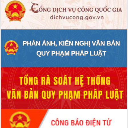
Xây dựng nông thôn mới: Nâng cao đời
sống người dân từ những mô hình thiết
thực
Quyết liệt tháo gỡ vướng mắc, đẩy
nhanh tiến độ các dự án trọng điểm
trong Khu kinh tế Nam Phú Yên
Hòn Yến phát triển du lịch gắn với bảo
tồn biển
Lấy ý kiến điều chỉnh Quy hoạch tỉnh
Đắk Lắk thời kỳ 2021-2030, tầm nhìn
đến năm 2050
Phát động chiến dịch 30 ngày đêm
giải phóng mặt bằng Tuyến đường bộ
ven biển
Đắk Lắk nỗ lực thúc đẩy tăng trưởng
kinh tế từ 10% trở lên trong Quý
II/2026
Đắk Lắk ký kết thỏa thuận hợp tác về
chuyển đổi số giai đoạn 2026 – 2030
với Tập đoàn Bưu chính Viễn thông
Việt Nam