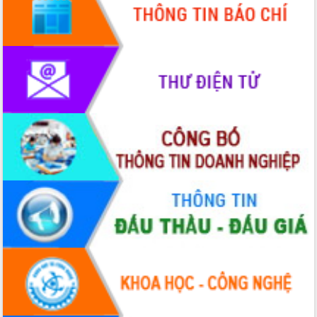
Xây dựng nền hành chính số đồng
hành cùng nông dân dân, doanh nghiệp
Giai đoạn 2026-2030, Đắk Lắk phấn
đấu có 77% xã đạt chuẩn nông thôn
mới
Chuyển đổi số 'mở đường' cho nông
nghiệp Đắk Lắk tăng trưởng bứt phá
Triển khai đồng bộ đo đạc, lập hồ sơ
địa chính, hoàn thiện cơ sở dữ liệu đất
đai
Ứng dụng sinh trắc học - Bước tiến
trong hành trình chuyển đổi số tại Đắk
Lắk
Đắk Lắk nâng cao hiệu quả công tác
Đảng từ Sổ tay đảng viên điện tử
Đắk Lắk đẩy mạnh nuôi biển công
nghệ, hướng tới phát triển thủy sản
bền vững
Tập huấn nâng cao năng lực triển khai
chuyển đổi số cho cán bộ, công chức