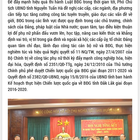
Để đẩy mạnh hiệu quả thi hành Luật BĐG trong thời gian tới, Phó Chủ
món ăn từ sầu riêng
tịch UBND tỉnh Nguyễn Tuấn Hà đề nghị các cấp, các ngành, địa phương
Đắk Lắk công bố Quy hoạch và xúc
cần tiếp tục tăng cường công tác tuyên truyền, giáo dục các vấn đề về
tiến đầu tư tỉnh
giới, BĐG trong các lĩnh vực được quy định trong các chủ trương, chính
Ngành cá ngừ Đắk Lắk chủ động thích
sách của Đảng, pháp luật của Nhà nước; quan tâm, tạo điều kiện thuận
ứng để giữ vững thị trường xuất khẩu
lợi để phụ nữ phấn đấu vươn lên, học tập, nâng cao kiến thức và khẳng
Diễn đàn Kinh tế tư nhân Việt Nam đột
định vai trò, vị trí trong gia đình và ngoài xã hội; các cấp ủy, tổ chức Đảng
phá cơ chế - Hợp tác công tư
quan tâm chỉ đạo, lãnh đạo công tác cán bộ nữ và BĐG, thực hiện
nghiêm túc và hiệu quả Nghị quyết số 11-NQ/TW, ngày 27/4/2007 của
Đề án 06 tạo bước ngoặt đột phá trong
Bộ Chính trị về công tác phụ nữ thời kỳ đẩy mạnh công nghiệp hóa, hiện
cải cách hành chính tỉnh Đắk Lắk
đại hóa, Quyết định số 2351/QĐ-TTg, ngày 24/12/2010 của Thủ tướng
Kết nối tour, đẩy mạnh chuyển đổi số
Chính phủ phê duyệt Chiến lược quốc gia BĐG giai đoạn 2011-2020 và
để phát triển du lịch Đắk Lắk
Quyết định số 2382/QĐ-UBND, ngày 15/8/2016 của UBND tỉnh ban hành
Khởi động Dự án Đầu tư xây dựng hạ
Kế hoạch thực hiện Chiến lược quốc gia về BĐG tỉnh Đắk Lắk giai đoạn
tầng kỹ thuật Cụm công nghiệp Tân
2016-2020.
Tiến
Gặp mặt các cơ quan báo chí nhân Kỷ
niệm 101 năm Ngày Báo chí Cách
mạng Việt Nam
Đắk Lắk sơ kết 4 năm triển khai thực
hiện Đề án 06 của Chính phủ
Họp báo thông tin về Hội nghị Công bố