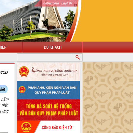
|
Vietnamese
English
IỆP
DU KHÁCH
/2023,
viết
è năm
 niên
u ứng