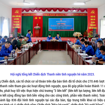
Hội nghị tổng kết Chiến dịch Thanh niên tình nguyện hè năm 2023.
 Chiến dịch, các tổ chức cơ sở Đoàn trên địa bàn tỉnh đã tổ chức cho 270.446 lượ
, thanh niên tham gia các hoạt động tình nguyện, qua đó góp phần hoàn thành 11
iêu, phát huy tốt việc thực hiện chủ trương “3 liên kết” (liên kết lực lượng, liên kết đ
ên kết cộng đồng tạo tính bền vững cho các công trình, phần việc thanh niên). Toà
hành lập 836 đội hình tình nguyện tại các địa bàn, tập trung triển khai có hiệu 
g trình và 4 chiến dịch gồm: Chiến dịch “Mùa hè xanh”, chiến dịch “Kỳ nghỉ hồng”,