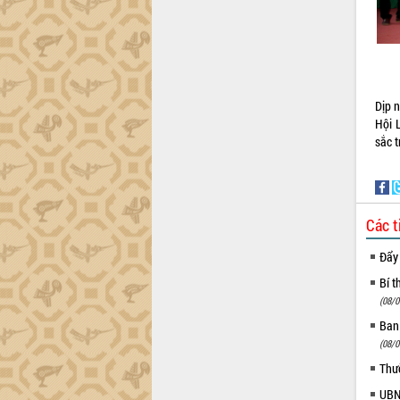
trường Nguyễn Hoàng Hiệp khảo sát
vùng trồng và doanh nghiệp đóng gói
sầu riêng tại Đắk Lắk
Trình diễn nghệ thuật chế biến các
món ăn từ sầu riêng
Đắk Lắk công bố Quy hoạch và xúc
Dịp 
tiến đầu tư tỉnh
Hội 
sắc t
Ngành cá ngừ Đắk Lắk chủ động thích
ứng để giữ vững thị trường xuất khẩu
Diễn đàn Kinh tế tư nhân Việt Nam đột
phá cơ chế - Hợp tác công tư
Các t
Đề án 06 tạo bước ngoặt đột phá trong
cải cách hành chính tỉnh Đắk Lắk
Đẩy
Kết nối tour, đẩy mạnh chuyển đổi số
để phát triển du lịch Đắk Lắk
Bí t
(08/0
Khởi động Dự án Đầu tư xây dựng hạ
tầng kỹ thuật Cụm công nghiệp Tân
Ban
Tiến
(08/0
Gặp mặt các cơ quan báo chí nhân Kỷ
Thư
niệm 101 năm Ngày Báo chí Cách
UBND
mạng Việt Nam