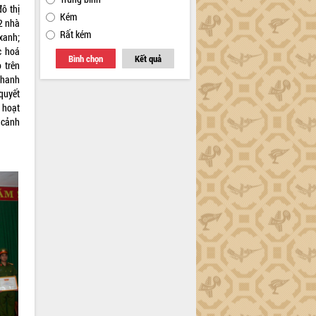
ô thị
Kém
2 nhà
Rất kém
xanh;
c hoá
Bình chọn
Kết quả
 trên
thanh
 quyết
 hoạt
 cảnh