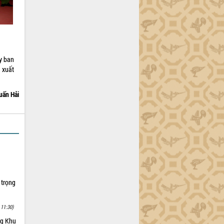
y ban
 xuất
uấn Hải
 trọng
 11:30)
ng Khu