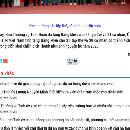
Khen thưởng các tập thể, cá nhân tại Hội nghị.
này, Ban Thường vụ Tỉnh Đoàn đã tặng Bằng khen cho 33 tập thể và 31 cá nhân; Ủ
LHTN Việt Nam tỉnh tặng Bằng khen cho 31 tập thể và 39 cá nhân có thành tích
rong triển khai Chiến dịch Thanh niên tình nguyện hè năm 2023.
T
In
in khác
 nhanh tiến độ giải phóng mặt bằng các dự án trọng điểm
(08/08/2026, 19:53)
hư Tỉnh ủy Lương Nguyễn Minh Triết kiểm tra việc khám sức khỏe cho Nhân dân
8/2026, 17:05)
 Thường vụ Tỉnh ủy xem xét phương án sắp xếp trường học và nhiều nội dung quan
8/2026, 13:30)
ờng trực Tỉnh ủy chưa thông qua phương án sáp nhập xã, phường cụ thể
(08/08/2026,
 tỉnh làm việc với Chủ đầu tư dự án Đầu tư xây dựng và kinh doanh kết cấu hạ tầ