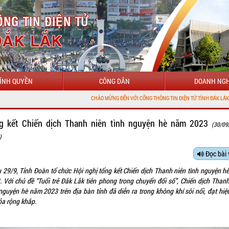
ÍNH QUYỀN
CÔNG DÂN
DOANH NGH
CHÀO MỪNG ĐẾN VỚI CỔNG THÔNG TIN ĐIỆN TỬ TỈNH ĐẮK LẮK
g kết Chiến dịch Thanh niên tình nguyện hè năm 2023
(30/09
)
Đọc bài 
u 29/9, Tỉnh Đoàn tổ chức Hội nghị tổng kết Chiến dịch Thanh niên tình nguyện h
. Với chủ đề “Tuổi trẻ Đắk Lắk tiên phong trong chuyển đổi số”, Chiến dịch Thanh
 nguyện hè năm 2023 trên địa bàn tỉnh đã diễn ra trong không khí sôi nổi, đạt hiệ
ỏa rộng khắp.