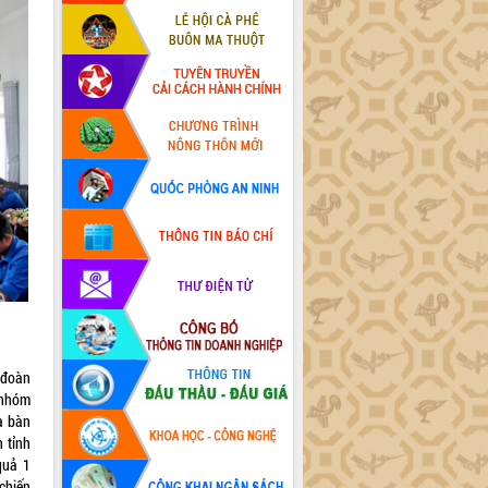
t đoàn
 nhóm
ịa bàn
n tỉnh
quả 1
 chiến