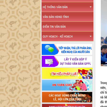
HỆ THỐNG VĂN BẢN
VĂN BẢN HĐND TỈNH
ĐIỂM TIN VĂN BẢN
QUY HOẠCH - KẾ HOẠCH
Trong
viên
chỉ t
và li
đã t
chươn