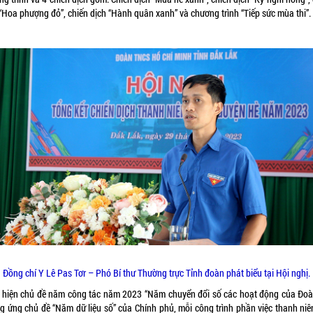
 “Hoa phượng đỏ”, chiến dịch “Hành quân xanh” và chương trình “Tiếp sức mùa thi”.
Đồng chí Y Lê Pas Tơr – Phó Bí thư Thường trực Tỉnh đoàn phát biểu tại Hội nghị.
 hiện chủ đề năm công tác năm 2023 “Năm chuyển đổi số các hoạt động của Đoà
g ứng chủ đề “Năm dữ liệu số” của Chính phủ, mỗi công trình phần việc thanh niê