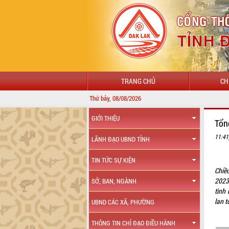
TRANG CHỦ
CH
Thứ bảy, 08/08/2026
GIỚI THIỆU
Tổn
11:41
LÃNH ĐẠO UBND TỈNH
TIN TỨC SỰ KIỆN
Chiề
2023
SỞ, BAN, NGÀNH
tình
lan t
UBND CÁC XÃ, PHƯỜNG
THÔNG TIN CHỈ ĐẠO ĐIỀU HÀNH