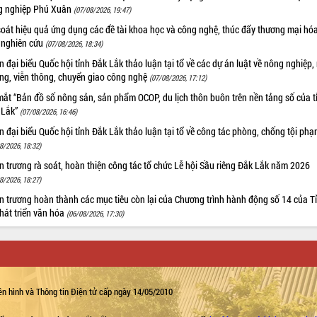
g nghiệp Phú Xuân
(07/08/2026, 19:47)
oát hiệu quả ứng dụng các đề tài khoa học và công nghệ, thúc đẩy thương mại hóa
 nghiên cứu
(07/08/2026, 18:34)
 đại biểu Quốc hội tỉnh Đắk Lắk thảo luận tại tổ về các dự án luật về nông nghiệp,
ờng, viễn thông, chuyển giao công nghệ
(07/08/2026, 17:12)
ắt “Bản đồ số nông sản, sản phẩm OCOP, du lịch thôn buôn trên nền tảng số của t
 Lắk”
(07/08/2026, 16:46)
 đại biểu Quốc hội tỉnh Đắk Lắk thảo luận tại tổ về công tác phòng, chống tội ph
8/2026, 18:32)
 trương rà soát, hoàn thiện công tác tổ chức Lễ hội Sầu riêng Đắk Lắk năm 2026
8/2026, 18:27)
 trương hoàn thành các mục tiêu còn lại của Chương trình hành động số 14 của T
hát triển văn hóa
(06/08/2026, 17:30)
n hình và Thông tin Điện tử cấp ngày 14/05/2010