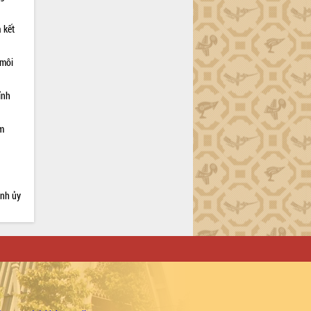
 kết
 môi
ỉnh
ạm
ỉnh ủy