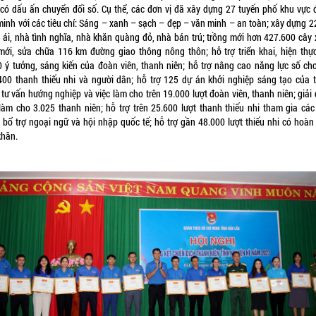
 có dấu ấn chuyển đổi số. Cụ thể, các đơn vị đã xây dựng 27 tuyến phố khu vực đ
minh với các tiêu chí: Sáng – xanh – sạch – đẹp – văn minh – an toàn; xây dựng 2
 ái, nhà tình nghĩa, nhà khăn quàng đỏ, nhà bán trú; trồng mới hơn 427.600 cây 
mới, sửa chữa 116 km đường giao thông nông thôn; hỗ trợ triển khai, hiện thự
0 ý tưởng, sáng kiến của đoàn viên, thanh niên; hỗ trợ nâng cao năng lực số cho
400 thanh thiếu nhi và người dân; hỗ trợ 125 dự án khởi nghiệp sáng tạo của 
 tư vấn hướng nghiệp và việc làm cho trên 19.000 lượt đoàn viên, thanh niên; giải
 làm cho 3.025 thanh niên; hỗ trợ trên 25.600 lượt thanh thiếu nhi tham gia các
 bổ trợ ngoại ngữ và hội nhập quốc tế; hỗ trợ gần 48.000 lượt thiếu nhi có hoàn
khăn.