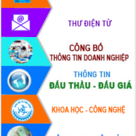
Hội thảo khoa học “Giải pháp thúc đẩy
phát triển nền kinh tế xanh tại tỉnh
Đắk Lắk”
Tăng cường giám sát, đôn đốc thực
hiện nhiệm vụ quản lý tài sản công
hàng tuần
Tháo gỡ những vướng mắc, đẩy mạnh
công tác cải cách thủ tục hành chính
tại Trung tâm Phục vụ hành chính
công tỉnh
Đắk Lắk: Tôn vinh 46 giải pháp tại Hội
thi Sáng tạo Kỹ thuật 2024 - 2025
Đắk Lắk rà soát, điều chỉnh Đề án 190
về phát triển nuôi trồng thủy sản
Phó Chủ tịch UBND tỉnh Đắk Lắk
Trương Công Thái kiểm tra thực địa
Dự án cao tốc Khánh Hòa - Buôn Ma
Thuột
Định vị cà phê Việt Nam như một “di
sản sống” trong dòng chảy toàn cầu