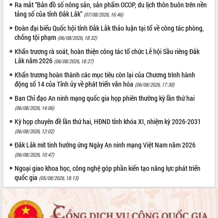
Ra mắt “Bản đồ số nông sản, sản phẩm OCOP, du lịch thôn buôn trên nền
quan trọng
tảng số của tỉnh Đắk Lắk”
(07/08/2026, 16:46)
Bí thư Tỉnh ủy Lương Nguyễn Minh
Đoàn đại biểu Quốc hội tỉnh Đắk Lắk thảo luận tại tổ về công tác phòng,
Triết thăm, tặng quà người có công với
chống tội phạm
(06/08/2026, 18:32)
cách mạng
Khẩn trương rà soát, hoàn thiện công tác tổ chức Lễ hội Sầu riêng Đắk
Rà soát, hoàn thiện hệ thống thiết chế
Lắk năm 2026
(06/08/2026, 18:27)
văn hóa, thể thao đáp ứng yêu cầu
LIÊN KẾT WEB
phát triển mới
Khẩn trương hoàn thành các mục tiêu còn lại của Chương trình hành
động số 14 của Tỉnh ủy về phát triển văn hóa
Thường trực HĐND tỉnh Đắk Lắk gặp
(06/08/2026, 17:30)
mặt Đoàn chuyên gia y tế TP. Hồ Chí
Ban Chỉ đạo An ninh mạng quốc gia họp phiên thường kỳ lần thứ hai
Minh
(06/08/2026, 14:06)
THỐNG KÊ TRUY CẬP
Lễ truy điệu và an táng hài cốt liệt sĩ
Kỳ họp chuyên đề lần thứ hai, HĐND tỉnh khóa XI, nhiệm kỳ 2026-2031
tại Nghĩa trang Liệt sĩ xã Sơn Hòa
Hôm nay:
27633
(06/08/2026, 12:02)
Bàn giải pháp tháo gỡ khó khăn trong
Tất cả:
66072956
Đắk Lắk mít tinh hưởng ứng Ngày An ninh mạng Việt Nam năm 2026
xuất khẩu sầu riêng và triển khai quy
(06/08/2026, 10:47)
định EUDR
Ngoại giao khoa học, công nghệ góp phần kiến tạo năng lực phát triển
Thứ trưởng Bộ Nông nghiệp và Môi
quốc gia
(05/08/2026, 18:13)
trường Nguyễn Hoàng Hiệp khảo sát
vùng trồng và doanh nghiệp đóng gói
sầu riêng tại Đắk Lắk
Trình diễn nghệ thuật chế biến các