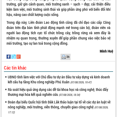
trường, giữ gìn cảnh quan, môi trường xanh – sạch – đẹp; cải thiện điều
VIDEO
kiện làm việc, môi trường sinh thái và góp phần ứng phó với biến đổi khí
hậu, nâng cao chất lượng cuộc sống.
Trong dịp này, Liên đoàn Lao động tỉnh cũng đã chỉ đạo các cấp Công
đoàn trên địa bàn tỉnh phát động mạnh mẽ trong cán bộ, đoàn viên và
người lao động tích cực tổ chức trồng cây, trồng rừng và xem đây là
nhiệm vụ quan trọng, thường xuyên để góp phần chung vào việc bảo vệ
môi trường, tạo sự lan toả trong cộng đồng.
Minh Huệ
In
Khám bệnh, cấp phát thuốc miễn phí
và tặng quà người dân xã Cư Pui
Các tin khác
Hội nghị UBND tỉnh Đắk Lắk thường kỳ
tháng 7/2026
UBND tỉnh làm việc với Chủ đầu tư dự án Đầu tư xây dựng và kinh doanh
kết cấu hạ tầng Khu công nghiệp Phú Xuân
Lễ truy tặng danh hiệu “Bà Mẹ Việt
(07/08/2026, 19:47)
Nam Anh hùng” và trao Huân chương
Rà soát hiệu quả ứng dụng các đề tài khoa học và công nghệ, thúc đẩy
Lao động
thương mại hóa kết quả nghiên cứu
(07/08/2026, 18:34)
ALBUM ẢNH
UBND tỉnh Đắk Lắk triển khai nhiệm
Đoàn đại biểu Quốc hội tỉnh Đắk Lắk thảo luận tại tổ về các dự án luật về
vụ 6 tháng cuối năm 2026
nông nghiệp, môi trường, viễn thông, chuyển giao công nghệ
(07/08/2026,
Kỳ họp thứ Hai, Hội đồng nhân dân
17:12)
tỉnh khóa XI quyết nghị nhiều nội dung