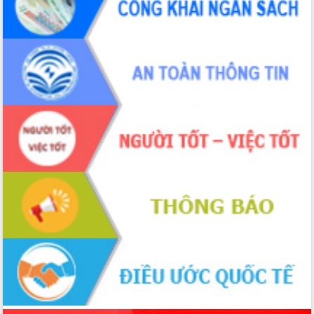
Xây dựng nông thôn mới: Nâng cao đời
sống người dân từ những mô hình thiết
thực
Quyết liệt tháo gỡ vướng mắc, đẩy
nhanh tiến độ các dự án trọng điểm
trong Khu kinh tế Nam Phú Yên
Hòn Yến phát triển du lịch gắn với bảo
tồn biển
Lấy ý kiến điều chỉnh Quy hoạch tỉnh
Đắk Lắk thời kỳ 2021-2030, tầm nhìn
đến năm 2050
Phát động chiến dịch 30 ngày đêm
giải phóng mặt bằng Tuyến đường bộ
ven biển
Đắk Lắk nỗ lực thúc đẩy tăng trưởng
kinh tế từ 10% trở lên trong Quý
II/2026
Đắk Lắk ký kết thỏa thuận hợp tác về
chuyển đổi số giai đoạn 2026 – 2030
với Tập đoàn Bưu chính Viễn thông
Việt Nam