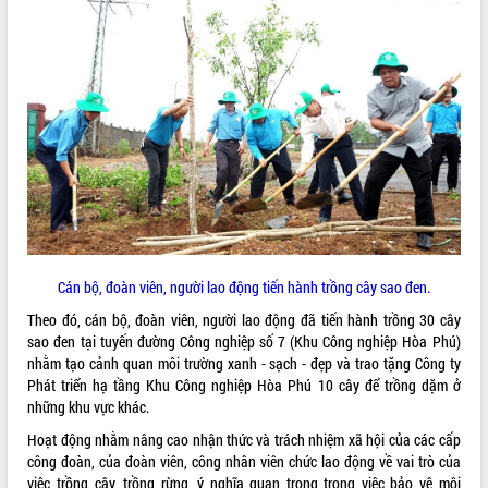
ĐIỂM TIN VĂN BẢN
QUY HOẠCH - KẾ HOẠCH
Cán bộ, đoàn viên, người lao động tiến hành trồng cây sao đen.
Theo đó, cán bộ, đoàn viên, người lao động đã tiến hành trồng 30 cây
sao đen tại tuyến đường Công nghiệp số 7 (Khu Công nghiệp Hòa Phú)
nhằm tạo cảnh quan môi trường xanh - sạch - đẹp và trao tặng Công ty
Phát triển hạ tầng Khu Công nghiệp Hòa Phú 10 cây để trồng dặm ở
những khu vực khác.
Hoạt động nhằm nâng cao nhận thức và trách nhiệm xã hội của các cấp
công đoàn, của đoàn viên, công nhân viên chức lao động về vai trò của
việc trồng cây, trồng rừng, ý nghĩa quan trọng trong việc bảo vệ môi