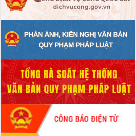
món ăn từ sầu riêng
Đắk Lắk công bố Quy hoạch và xúc
tiến đầu tư tỉnh
Ngành cá ngừ Đắk Lắk chủ động thích
ứng để giữ vững thị trường xuất khẩu
Diễn đàn Kinh tế tư nhân Việt Nam đột
phá cơ chế - Hợp tác công tư
Đề án 06 tạo bước ngoặt đột phá trong
cải cách hành chính tỉnh Đắk Lắk
Kết nối tour, đẩy mạnh chuyển đổi số
để phát triển du lịch Đắk Lắk
Khởi động Dự án Đầu tư xây dựng hạ
tầng kỹ thuật Cụm công nghiệp Tân
Tiến
Gặp mặt các cơ quan báo chí nhân Kỷ
niệm 101 năm Ngày Báo chí Cách
mạng Việt Nam
Đắk Lắk sơ kết 4 năm triển khai thực
hiện Đề án 06 của Chính phủ
Họp báo thông tin về Hội nghị Công bố