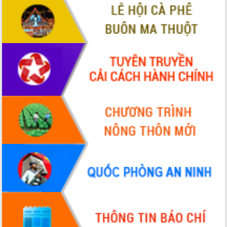
Quy hoạch và Xúc tiến đầu tư tỉnh Đắk
Lắk
Khơi thông điểm nghẽn, đẩy nhanh
giải ngân vốn khắc phục thiên tai
HĐND tỉnh thông qua điều chỉnh Quy
hoạch tỉnh thời kỳ 2021-2030
Hội thảo góp ý hồ sơ điều chỉnh quy
hoạch tỉnh Đắk Lắk thời kỳ 2021-2030,
tầm nhìn đến năm 2050
Nâng cao hiệu quả hoạt động của các
doanh nghiệp nhà nước
Hội nghị triển khai kết nối mạng
truyền số liệu chuyên dùng phục vụ cơ
quan Đảng, Nhà nước
Lễ phát động chuỗi hoạt động chung
tay làm sạch môi trường
Xã Ea Kar bước chuyển mình trong
công tác cải cách hành chính mô hình
mới
UBND tỉnh họp báo định kỳ tháng 4
năm 2026