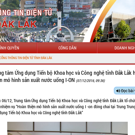
ÍNH QUYỀN
CÔNG DÂN
DOANH NGH
TIN ĐIỆN TỬ TỈNH ĐẮK LẮK
ng tâm Ứng dụng Tiến bộ Khoa học và Công nghệ tỉnh Đắk Lắk 
ện mô hình sản xuất nước uống I-ON
(07/12/2016, 09:36)
Đọc bài 
u 06/12, Trung tâm Ứng dụng Tiến bộ Khoa học và Công nghệ tỉnh Đắk Lắk tổ chứ
 nhiệm vụ “Hoàn thiện mô hình sản xuất nước uống I -on đóng chai tại Trung Trun
dụng Tiến bộ Khoa học và Công nghệ tỉnh Đắk Lắk”