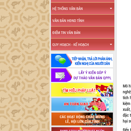
HỆ THỐNG VĂN BẢN
VĂN BẢN HĐND TỈNH
ĐIỂM TIN VĂN BẢN
QUY HOẠCH - KẾ HOẠCH
Mô h
nghệ
tích
kiệm
xuất
đặc 
hại 
Đến 