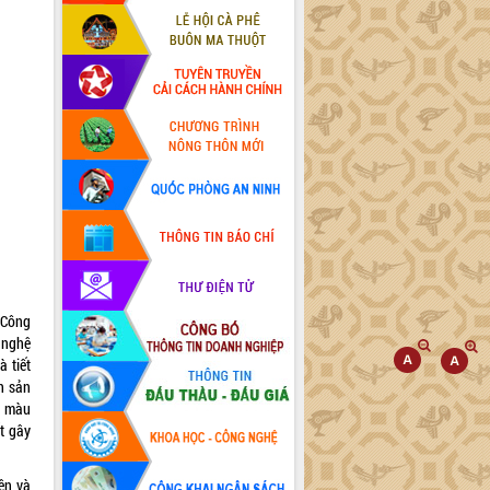
 Công
 nghệ
 tiết
h sản
t màu
t gây
ện và