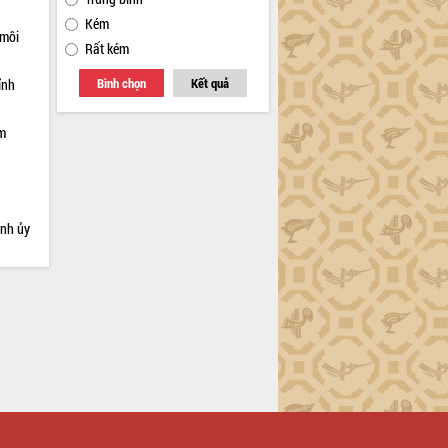
Kém
 môi
Rất kém
Bình chọn
Kết quả
ỉnh
ạm
ỉnh ủy