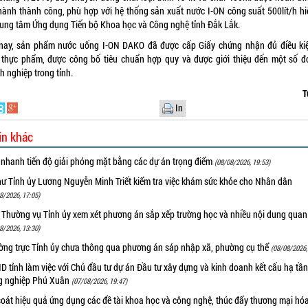
hành thành công, phù hợp với hệ thống sản xuất nước I-ON công suất 500lít/h hi
Trung tâm Ứng dụng Tiến bộ Khoa học và Công nghệ tỉnh Đắk Lắk.
nay, sản phẩm nước uống I-ON DAKO đã được cấp Giấy chứng nhận đủ điều ki
 thực phẩm, được công bố tiêu chuẩn hợp quy và được giới thiệu đến một số đơ
h nghiệp trong tỉnh.
T
In
in khác
 nhanh tiến độ giải phóng mặt bằng các dự án trọng điểm
(08/08/2026, 19:53)
hư Tỉnh ủy Lương Nguyễn Minh Triết kiểm tra việc khám sức khỏe cho Nhân dân
8/2026, 17:05)
 Thường vụ Tỉnh ủy xem xét phương án sắp xếp trường học và nhiều nội dung quan
8/2026, 13:30)
ờng trực Tỉnh ủy chưa thông qua phương án sáp nhập xã, phường cụ thể
(08/08/2026,
 tỉnh làm việc với Chủ đầu tư dự án Đầu tư xây dựng và kinh doanh kết cấu hạ tầ
g nghiệp Phú Xuân
(07/08/2026, 19:47)
oát hiệu quả ứng dụng các đề tài khoa học và công nghệ, thúc đẩy thương mại hóa