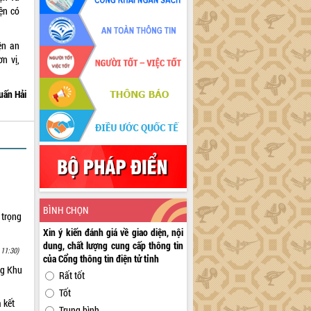
ện có
ện an
n vị,
uấn Hải
BÌNH CHỌN
 trọng
Xin ý kiến đánh giá về giao diện, nội
dung, chất lượng cung cấp thông tin
 11:30)
của Cổng thông tin điện tử tỉnh
ng Khu
Rất tốt
Tốt
 kết
Trung bình