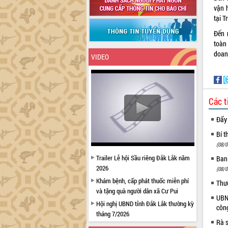
vận 
tại 
Đến 
toàn
doan
VIDEO
Các t
Đẩy
Bí t
(08/0
Trailer Lễ hội Sầu riêng Đắk Lắk năm
Ban
2026
(08/0
Khám bệnh, cấp phát thuốc miễn phí
Thư
và tặng quà người dân xã Cư Pui
UBND
Hội nghị UBND tỉnh Đắk Lắk thường kỳ
côn
tháng 7/2026
Rà s
Lễ truy tặng danh hiệu “Bà Mẹ Việt