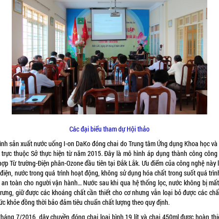
Các đại biểu tham dự Hội thảo
ình sản xuất nước uống I-on DaKo đóng chai do Trung tâm Ứng dụng Khoa học và
 trực thuộc Sở thực hiện từ năm 2015. Đây là mô hình áp dụng thành công công
 hợp Từ trường-Điện phân-Ozone đầu tiên tại Đắk Lắk. Ưu điểm của công nghệ này là
 điện, nước trong quá trình hoạt động, không sử dụng hóa chất trong suốt quá trìn
, an toàn cho người vận hành… Nước sau khi qua hệ thống lọc, nước không bị mấ
trưng, giữ được các khoáng chất cần thiết cho cơ nhưng vẫn loại bỏ được các chấ
sức khỏe đồng thời bảo đảm tiêu chuẩn chất lượng theo quy định.
tháng 7/2016, dây chuyền đóng chai loại bình 19 lít và chai 450ml được hoàn thi