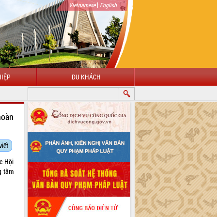
|
Vietnamese
English
IỆP
DU KHÁCH
hoàn
viết
c Hội
g tâm